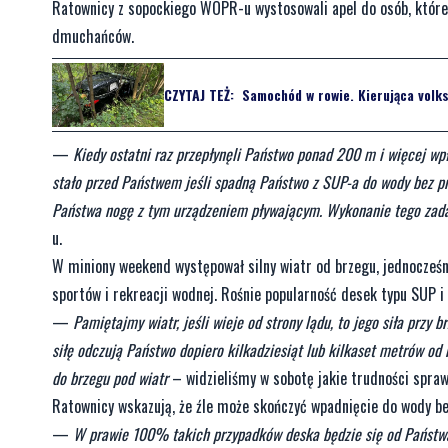
Ratownicy z sopockiego WOPR-u wystosowali apel do osób, które
dmuchańców.
CZYTAJ TEŻ:
Samochód w rowie. Kierująca volk
—
Kiedy ostatni raz przepłynęli Państwo ponad 200 m i więcej wpł
stało przed Państwem jeśli spadną Państwo z SUP-a do wody bez praw
Państwa nogę z tym urządzeniem pływającym. Wykonanie tego zada
u.
W miniony weekend występował silny wiatr od brzegu, jednocześ
sportów i rekreacji wodnej. Rośnie popularność desek typu SUP i 
—
Pamiętajmy wiatr, jeśli wieje od strony lądu, to jego siła przy 
siłę odczują Państwo dopiero kilkadziesiąt lub kilkaset metrów od 
do brzegu pod wiatr
– widzieliśmy w sobotę jakie trudności spraw
Ratownicy wskazują, że źle może skończyć wpadnięcie do wody bez
—
W prawie 100% takich przypadków deska będzie się od Państwa 