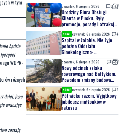
jących w tym
czwartek, 6 sierpnia 2026
3
Urodziny Biura Obsługi
Klienta w Pucku. Były
promocje, porady i atrakcje
dla najmłodszych
czwartek, 6 sierpnia 2026
4
NOWE
Szpital w żałobie. Nie żyje
danie będzie
położna Oddziału
Ginekologiczno-
 łączącej
Położniczego
ckiego WOPR-
czwartek, 6 sierpnia 2026
1
Nowy odcinek szlaku
rowerowego nad Bałtykiem.
atorów różnych
Powodem zmiany budowa
elektrowni jądrowej
czwartek, 6 sierpnia 2026
2
NOWE
Pół wieku razem. Wyjątkowy
y dalej, jego
jubileusz małżonków w
ugie wracając
ratuszu
two zostają