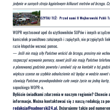
jedynie w samych stroju kąpielowym kilkaset metrów od brzegu. C
CZYTAJ TEŻ:
Przed nami II Wejherowski Pchli T
WOPR wystosował apel do użytkowników SUPów i innych urządzeń
kamizelek prawidłowo założonych i zapiętych, nie przypiętych li
razie kłopotów wezwać pomoc.
—
Jeśli nie mają siły Państwo wrócić do brzegu, prosimy nie wch
rozpocząć wzywanie pomocy, nawet jeśli nie mają Państwo telefonu
o planowanej godzinie powrotu i umówić się na kontakt o tej godzi
większa szanse na szybkie odnalezienie niż będąc w wodzie nawet
stawiają Państwo prawdopodobnie całe swoje życie na jedną kartę, i
sopockiego WOPR-u.
Byliście świadkami zdarzenia w naszym regionie? Chcecie 
informacje. Można kontaktować się z naszą redakcją za 
redakcja@nadmorski24.pl
. Dyżurujemy także pod numerem