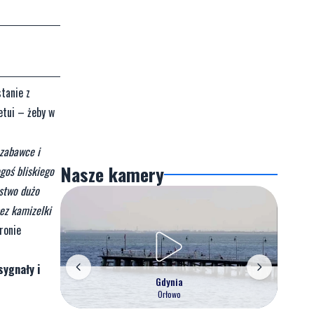
tanie z
etui – żeby w
 zabawce i
Nasze kamery
goś bliskiego
ństwo dużo
ez kamizelki
ronie
sygnały i
Gdynia
Orłowo