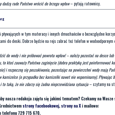
zy dadzą rade Państwo wrócić do brzegu wpław
– pytają ratownicy.
arg
 pływających w tym materacy i innych dmuchańców o bezwzględne korzys
nkami do deski. Dobrze będzie na rejs zabrać też telefon w wodoodpornym 
odzić do wody i nie próbować powrotu wpław! – należy pozostać na desce lub
, to ktoś zauważy Państwa zaginięcie (dobra praktyką jest poinformować ko
nie) i rozpoczną się poszukiwania, pozostając na powierzchni wody mają Pa
 w kamizelce (o przypadku bez kamizelki nawet nie wspominamy). Pływając b
 to taką, że nie zdarzy się żadna nieprzewidziana sytuacja
– czytamy na st
aby nasza redakcja zajęła się jakimś tematem? Czekamy na Wasze 
pośrednictwem
strony facebookowej
,
strony na X
i mailowo:
 telefonu 729 715 670.