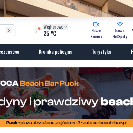
Wejherowo
Nasze
Nasze
o
25
C
kamery
HotSpoty
eczeństwo
Kronika policyjna
Turystyka
F