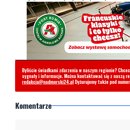
Byliście świadkami zdarzenia w naszym regionie? Chce
sygnały i informacje. Można kontaktować się z naszą r
redakcja@nadmorski24.pl
Dyżurujemy także pod nume
Komentarze