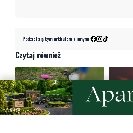
Podziel się tym artkułem z innymi:
Czytaj również
1
NOWE
Nietrzeźwy opiekun jechał rowerem
Weekend 
z dzieckiem. Dziewczynka nie miała
słupskim