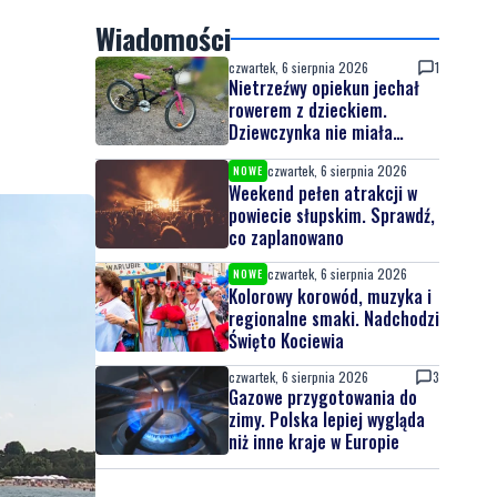
Wiadomości
czwartek, 6 sierpnia 2026
1
Nietrzeźwy opiekun jechał
rowerem z dzieckiem.
Dziewczynka nie miała
kasku
czwartek, 6 sierpnia 2026
NOWE
Weekend pełen atrakcji w
powiecie słupskim. Sprawdź,
co zaplanowano
czwartek, 6 sierpnia 2026
NOWE
Kolorowy korowód, muzyka i
regionalne smaki. Nadchodzi
Święto Kociewia
czwartek, 6 sierpnia 2026
3
Gazowe przygotowania do
zimy. Polska lepiej wygląda
niż inne kraje w Europie