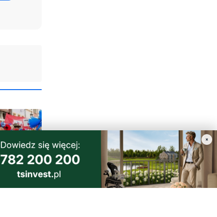
×
a i
dzi