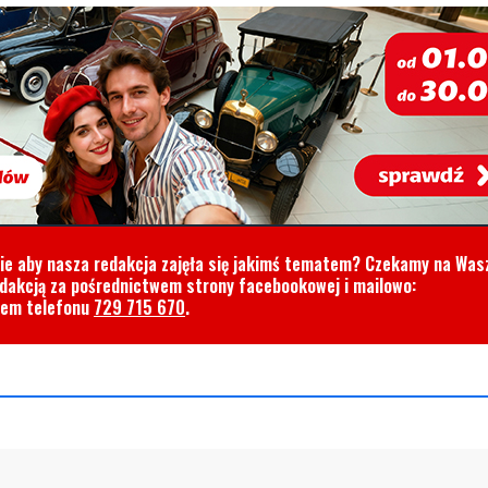
cie aby nasza redakcja zajęła się jakimś tematem? Czekamy na Was
edakcją za pośrednictwem strony facebookowej i mailowo:
rem telefonu
729 715 670
.