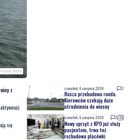
OPOCKIE WOPR
czwartek, 6 sierpnia 2026
2
nicy z
Rusza przebudowa ronda.
Kierowców czekają duże
utrudnienia do wiosny
o aktywność
czwartek, 6 sierpnia 2026
2
Nowy sprzęt z KPO już służy
ają się
pacjentom, trwa też
rozbudowa placówki