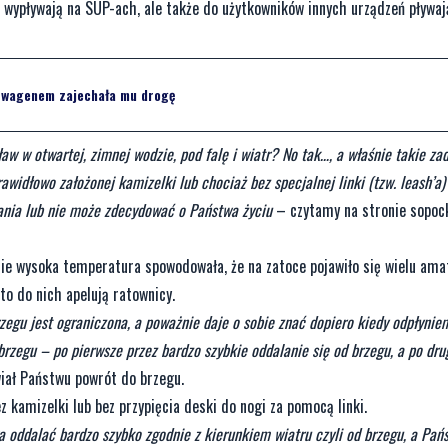
 wypływają na SUP-ach, ale także do użytkowników innych urządzeń pływa
swagenem zajechała mu drogę
aw w otwartej, zimnej wodzie, pod falę i wiatr? No tak…, a właśnie takie za
idłowo założonej kamizelki lub chociaż bez specjalnej linki (tzw. leash’a)
nia lub nie może zdecydować o Państwa życiu
– czytamy na stronie sopo
nie wysoka temperatura spowodowała, że na zatoce pojawiło się wielu am
to do nich apelują ratownicy.
brzegu jest ograniczona, a poważnie daje o sobie znać dopiero kiedy odpłyniem
brzegu – po pierwsze przez bardzo szybkie oddalanie się od brzegu, a po dr
iał Państwu powrót do brzegu.
 kamizelki lub bez przypięcia deski do nogi za pomocą linki.
oddalać bardzo szybko zgodnie z kierunkiem wiatru czyli od brzegu, a Pańs