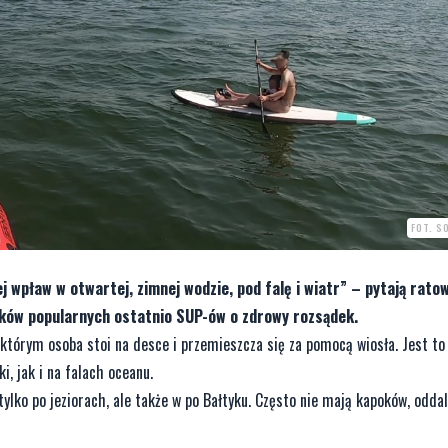
FOT. S
 wpław w otwartej, zimnej wodzie, pod falę i wiatr” – pytają ratow
ków popularnych ostatnio SUP-ów o zdrowy rozsądek.
 którym osoba stoi na desce i przemieszcza się za pomocą wiosła. Jest t
i, jak i na falach oceanu.
ylko po jeziorach, ale także w po Bałtyku. Często nie mają kapoków, oddal