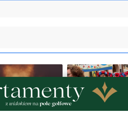
NOWE
pełen atrakcji w powiecie
Kolorowy korowód, muzyk
. Sprawdź, co zaplanowano
regionalne smaki. Nadcho