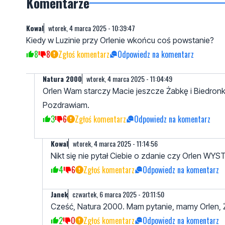
Komentarze
Kowal
wtorek, 4 marca 2025 - 10:39:47
Kiedy w Luzinie przy Orlenie wkońcu coś powstanie?
8
8
Zgłoś komentarz
Odpowiedz na komentarz
Natura 2000
wtorek, 4 marca 2025 - 11:04:49
Orlen Wam starczy Macie jeszcze Żabkę i Biedronk
Pozdrawiam.
3
6
Zgłoś komentarz
Odpowiedz na komentarz
Kowal
wtorek, 4 marca 2025 - 11:14:56
Nikt się nie pytał Ciebie o zdanie czy Orlen WY
4
6
Zgłoś komentarz
Odpowiedz na komentarz
Janek
czwartek, 6 marca 2025 - 20:11:50
Cześć, Natura 2000. Mam pytanie, mamy Orlen, 
2
0
Zgłoś komentarz
Odpowiedz na komentarz