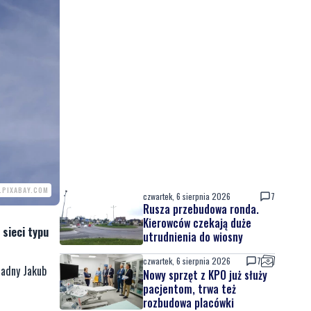
.PIXABAY.COM
czwartek, 6 sierpnia 2026
7
Rusza przebudowa ronda.
Kierowców czekają duże
 sieci typu
utrudnienia do wiosny
czwartek, 6 sierpnia 2026
7
radny Jakub
Nowy sprzęt z KPO już służy
pacjentom, trwa też
rozbudowa placówki