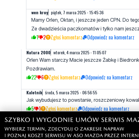
wen kroy
piątek, 7 marca 2025 - 15:45:36
Mamy Orlen, Oktan, i jeszcze jeden CPN. Do tego
Ze dwadzieścia paczkomatów i tylko nam jeszc
1
2
Zgłoś komentarz
Odpowiedz na komentarz
Natura 2000
wtorek, 4 marca 2025 - 11:05:07
Orlen Wam starczy Macie jeszcze Żabkę i Biedronk
Pozdrawiam.
22
6
Zgłoś komentarz
Odpowiedz na komentarz
Kaletnik
środa, 5 marca 2025 - 06:56:55
Jak wybudujesz to powstanie, roszczeniowy kowal
5
1
Zgłoś komentarz
Odpowiedz na komentarz
vwv
wtorek, 4 marca 2025 - 11:26:47
W dupę niech se wsadzą te mikrohamburgery chemiczne