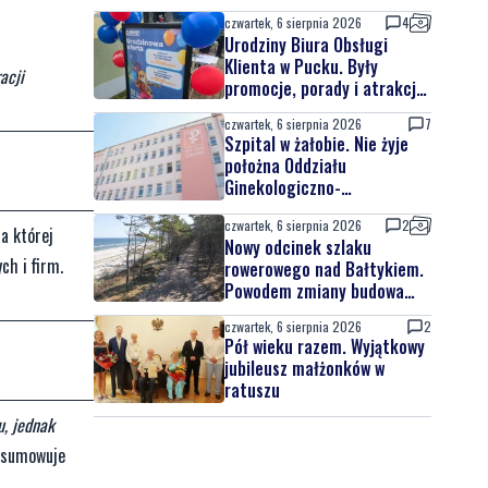
czwartek, 6 sierpnia 2026
4
Urodziny Biura Obsługi
Klienta w Pucku. Były
acji
promocje, porady i atrakcje
dla najmłodszych
czwartek, 6 sierpnia 2026
7
Szpital w żałobie. Nie żyje
położna Oddziału
Ginekologiczno-
Położniczego
czwartek, 6 sierpnia 2026
2
na której
Nowy odcinek szlaku
ch i firm.
rowerowego nad Bałtykiem.
Powodem zmiany budowa
elektrowni jądrowej
czwartek, 6 sierpnia 2026
2
Pół wieku razem. Wyjątkowy
jubileusz małżonków w
ratuszu
u, jednak
sumowuje