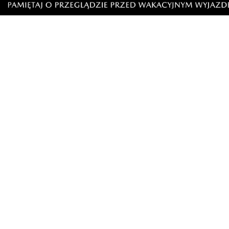
20
7
Zgłoś komentarz
Odpowiedz na komentarz
DNA
wtorek, 4 marca 2025 - 12:03:38
W latach 90tych pisało się o takich rzeczach, mamy la
istotne, żeby pisać o tym artykuł i się ekscytować? Wow.
17
5
Zgłoś komentarz
Odpowiedz na komentarz
Mieszkaniec
wtorek, 4 marca 2025 - 13:09:59
A znad estakady pyły i opary. Smacznego! I'm lovin' it tar
14
3
Zgłoś komentarz
Odpowiedz na komentarz
John Rambo
piątek, 7 marca 2025 - 07:15:46
A po zjedzeniu frytek na kiblu srata tratata tatata
4
0
Zgłoś komentarz
Odpowiedz na komentarz
ja
wtorek, 4 marca 2025 - 16:42:03
Hutnicza blisko Morskiej? Weźcie wy się w tej redakcji...
Do najbliższego Mc przy uniwersytecie jest ponad 2.5 k