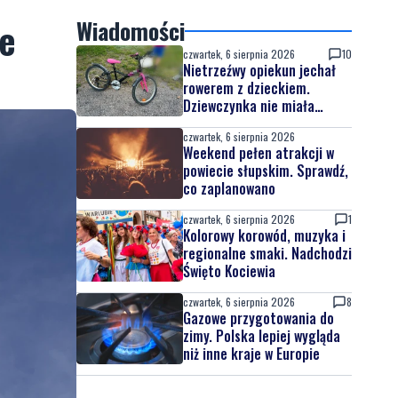
je
Wiadomości
czwartek, 6 sierpnia 2026
10
Nietrzeźwy opiekun jechał
rowerem z dzieckiem.
Dziewczynka nie miała
kasku
czwartek, 6 sierpnia 2026
Weekend pełen atrakcji w
powiecie słupskim. Sprawdź,
co zaplanowano
czwartek, 6 sierpnia 2026
1
Kolorowy korowód, muzyka i
regionalne smaki. Nadchodzi
Święto Kociewia
czwartek, 6 sierpnia 2026
8
Gazowe przygotowania do
zimy. Polska lepiej wygląda
niż inne kraje w Europie