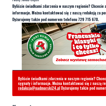
Byliście świadkami zdarzenia w naszym regionie? Chcecie 
informacje. Można kontaktować się z naszą redakcją za 
Dyżurujemy także pod numerem telefonu 729 715 670.
Byliście świadkami zdarzenia w naszym regionie? Chce
sygnały i informacje. Można kontaktować się z naszą r
redakcja@nadmorski24.pl
Dyżurujemy także pod nume