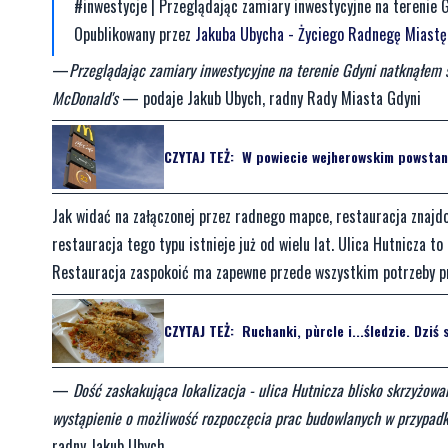
#inwestycje | Przeglądając zamiary inwestycyjne na terenie G
Opublikowany przez
Jakuba Ubycha - Życiego Radnegę Miast
—
Przeglądając zamiary inwestycyjne na terenie Gdyni natknąłem s
McDonald's
— podaje Jakub Ubych, radny Rady Miasta Gdyni
CZYTAJ TEŻ:
W powiecie wejherowskim powstani
Jak widać na załączonej przez radnego mapce, restauracja znajdow
restauracja tego typu istnieje już od wielu lat. Ulica Hutnicza 
Restauracja zaspokoić ma zapewne przede wszystkim potrzeby p
CZYTAJ TEŻ:
Ruchanki, pùrcle i...śledzie. Dziś 
—
Dość zaskakująca lokalizacja - ulica Hutnicza blisko skrzyżo
wystąpienie o możliwość rozpoczęcia prac budowlanych w przypadku
radny Jakub Ubych