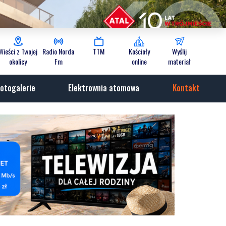
Wieści z Twojej
Radio Norda
TTM
Kościoły
Wyślij
okolicy
Fm
online
materiał
otogalerie
Elektrownia atomowa
Kontakt