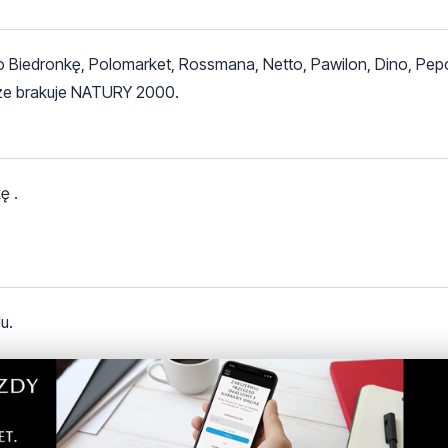
 Biedronkę, Polomarket, Rossmana, Netto, Pawilon, Dino, Pepco
ze brakuje NATURY 2000.
ę .
u.
 po absurdalnych cenach...