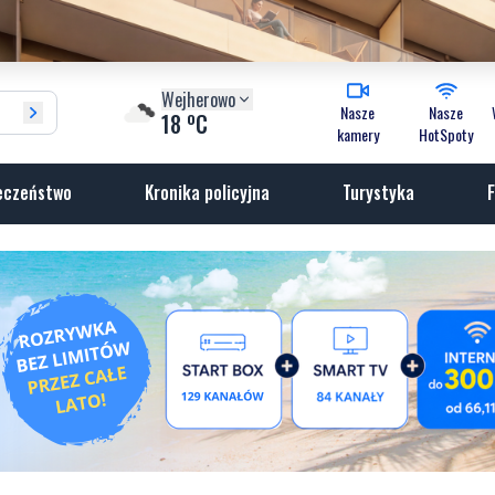
Wejherowo
Nasze
Nasze
o
18
C
kamery
HotSpoty
eczeństwo
Kronika policyjna
Turystyka
F