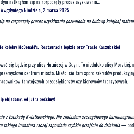
dyni natknąłem się na rozpoczęty proces uzyskiwania...
ę #wgdyniego
Niedziela, 2 marca 2025
ię na rozpoczęty proces uzyskiwania pozwolenia na budowę kolejnej restaur
e kolejny McDonald's. Restauracja będzie przy Trasie Kaszubskiej
ać się będzie przy ulicy Hutniczej w Gdyni. To niedaleko ulicy Morskiej, 
to przemysłowe centrum miasta. Mieści się tam sporo zakładów produkcyjny
racowników tamtejszych przedsiębiorstw czy kierowców tranzytowych.
się objadamy, od jutra pościmy!
wania z Estakadą Kwiatkowskiego. Nie znalazłem szczegółowego harmonogram
 takiego inwestora raczej zapowiada szybkie przejście do działania
— pod