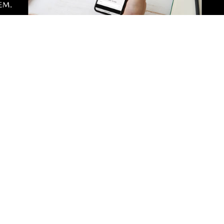
ta dwudzieste następnego wieku i nadal nowy MC to jest wydarz
..
a tata ta!
 na mapę spójrzcie...
m nie mówiąc już że to zupełnie inna część Gdyni