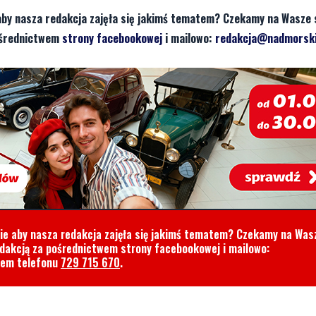
aby nasza redakcja zajęła się jakimś tematem? Czekamy na Wasze 
pośrednictwem
strony facebookowej
i mailowo:
redakcja@nadmorski
cie aby nasza redakcja zajęła się jakimś tematem? Czekamy na Was
edakcją za pośrednictwem strony facebookowej i mailowo:
rem telefonu
729 715 670
.