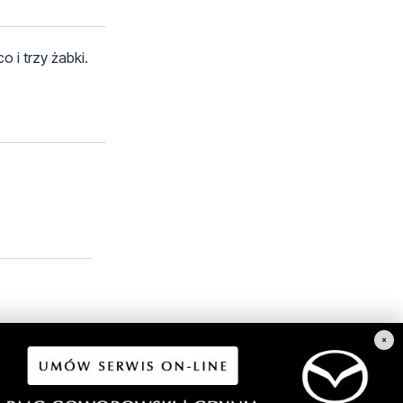
 i trzy żabki.
×