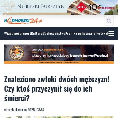
Wiadomości
Sport
Kultura
Społeczeństwo
Kronika policyjna
Turystyka
Fotoga
Znaleziono zwłoki dwóch mężczyzn!
Czy ktoś przyczynił się do ich
śmierci?
wtorek, 4 marca 2025, 08:57