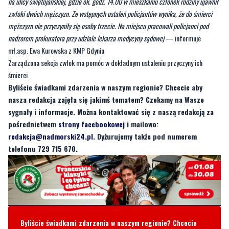
na ulicy swiętojańskiej, gdzie ok. godz. 14.00 w mieszkaniu członek rodziny ujawnił
zwłoki dwóch mężczyzn. Ze wstępnych ustaleń policjantów wynika, że do śmierci
mężczyzn nie przyczyniły się osoby trzecie. Na miejscu pracowali policjanci pod
nadzorem prokuratora przy udziale lekarza medycyny sądowej
— informuje
mł.asp. Ewa Kurowska z KMP Gdynia
Zarządzona sekcja zwłok ma pomóc w dokładnym ustaleniu przyczyny ich
śmierci.
Byliście świadkami zdarzenia w naszym regionie? Chcecie aby
nasza redakcja zajęła się jakimś tematem? Czekamy na Wasze
sygnały i informacje. Można kontaktować się z naszą redakcją za
pośrednictwem
strony facebookowej
i mailowo:
redakcja@nadmorski24.pl
. Dyżurujemy także pod numerem
telefonu 729 715 670.
Byliście świadkami zdarzenia w naszym regionie? Chcecie