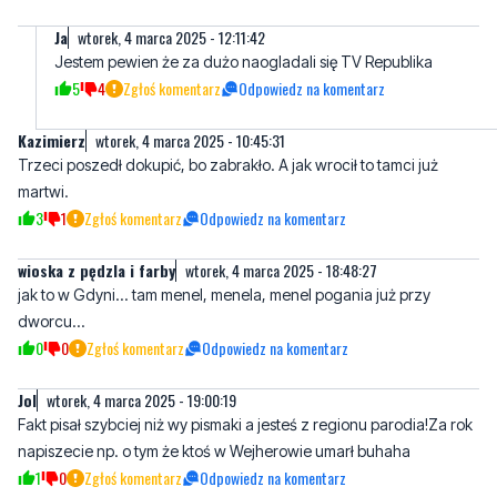
Ja
wtorek, 4 marca 2025 - 12:11:42
Jestem pewien że za dużo naogladali się TV Republika
5
4
Zgłoś komentarz
Odpowiedz na komentarz
Kazimierz
wtorek, 4 marca 2025 - 10:45:31
Trzeci poszedł dokupić, bo zabrakło. A jak wrocił to tamci już
martwi.
3
1
Zgłoś komentarz
Odpowiedz na komentarz
wioska z pędzla i farby
wtorek, 4 marca 2025 - 18:48:27
jak to w Gdyni... tam menel, menela, menel pogania już przy
dworcu...
0
0
Zgłoś komentarz
Odpowiedz na komentarz
Jol
wtorek, 4 marca 2025 - 19:00:19
Fakt pisał szybciej niż wy pismaki a jesteś z regionu parodia!Za rok
napiszecie np. o tym że ktoś w Wejherowie umarł buhaha
1
0
Zgłoś komentarz
Odpowiedz na komentarz