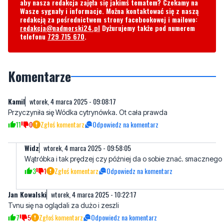
aby nasza redakcja zajęła się jakimś tematem? Czekamy na
Wasze sygnały i informacje. Można kontaktować się z naszą
redakcją za pośrednictwem strony facebookowej i mailowo:
redakcja@nadmorski24.pl
Dyżurujemy także pod numerem
telefonu
729 715 670
.
Komentarze
Kamil
wtorek, 4 marca 2025 - 09:08:17
Przyczyniła się Wódka cytrynówka. Ot cała prawda
11
0
Zgłoś komentarz
Odpowiedz na komentarz
Widz
wtorek, 4 marca 2025 - 09:58:05
Wątróbka i tak prędzej czy później da o sobie znać. smacznego
3
1
Zgłoś komentarz
Odpowiedz na komentarz
Jan Kowalski
wtorek, 4 marca 2025 - 10:22:17
Tvnu się na oglądali za dużo i zeszli
7
5
Zgłoś komentarz
Odpowiedz na komentarz