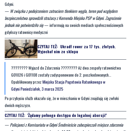
Gdyni.
—
W związku z podejrzeniem zatruciem tlenkiem węgla, teren pod względem
bezpieczeństwa sprawdzili strażacy z Komenda Miejska PSP w Gdyni. Zagrożenie
jednak nie potwierdziło się
— informują na swoich mediach społecznościowych
gdyńscy ratownicy medyczni
CZYTAJ TEŻ:
Ukradł rower za 17 tys. złotych.
Wyjechał nim ze sklepu
???????? Wyjazd do Zdarzenia ???????? Aż dwa zespoły ratownictwa
G01026 i G01108 zostały zadysponowane do 2. poszkodowanych...
Opublikowany przez
Miejska Stacja Pogotowia Ratunkowego w
Gdyni
Poniedziałek, 3 marca 2025
Po przybyciu służb okazało się, że w mieszkaniu w Gdyni znajdują się zwłoki
dwóch mężczyzn.
CZYTAJ TEŻ:
'Żądamy pełnego dostępu do legalnej aborcji!'
—
Policjanci z Komisariatu w Gdyni Środmieście zabezpieczali miejsce zdarzenia