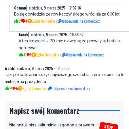
Coman
niedziela, 9 marca 2025 - 12:07:16
Bo się dowiedział że rów Kaczyńskiego wróci się za 800 lat
2
4
Zgłoś komentarz
Odpowiedz na komentarz
Jacek
niedziela, 9 marca 2025 - 16:58:32
A ten sołtys jest z PO i nie dziwię się że peowcy są brutalni i
agresywni!
4
1
Zgłoś komentarz
Odpowiedz na komentarz
Waldi
niedziela, 9 marca 2025 - 18:56:08
Taki pisowski aparatczyk najniższego szczebla, zero rozumu za to
ambicje na prezydenta
2
5
Zgłoś komentarz
Odpowiedz na komentarz
Napisz swój komentarz
Nie hejtuj, pisz kulturalnie i zgodne z prawem