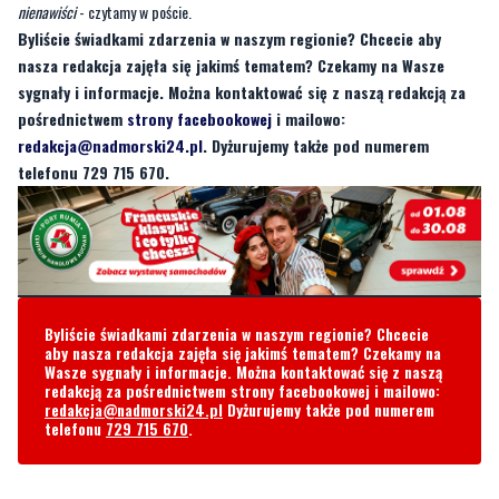
nienawiści
- czytamy w poście.
Byliście świadkami zdarzenia w naszym regionie? Chcecie aby
nasza redakcja zajęła się jakimś tematem? Czekamy na Wasze
sygnały i informacje. Można kontaktować się z naszą redakcją za
pośrednictwem
strony facebookowej
i mailowo:
redakcja@nadmorski24.pl
. Dyżurujemy także pod numerem
telefonu 729 715 670.
Byliście świadkami zdarzenia w naszym regionie? Chcecie
aby nasza redakcja zajęła się jakimś tematem? Czekamy na
Wasze sygnały i informacje. Można kontaktować się z naszą
redakcją za pośrednictwem strony facebookowej i mailowo:
redakcja@nadmorski24.pl
Dyżurujemy także pod numerem
telefonu
729 715 670
.