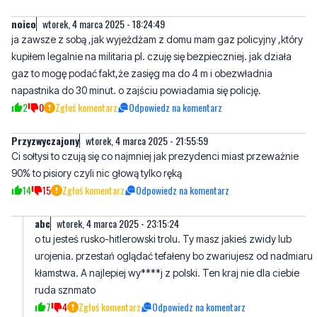
noico
wtorek, 4 marca 2025 - 18:24:49
ja zawsze z sobą ,jak wyjeżdżam z domu mam gaz policyjny ,który
kupiłem legalnie na militaria pl. czuję się bezpieczniej. jak działa
gaz to mogę podać fakt,że zasięg ma do 4 m i obezwładnia
napastnika do 30 minut. o zajściu powiadamia się policję.
2
0
Zgłoś komentarz
Odpowiedz na komentarz
Przyzwyczajony
wtorek, 4 marca 2025 - 21:55:59
Ci sołtysi to czują się co najmniej jak prezydenci miast przeważnie
90% to pisiory czyli nic głową tylko ręką
14
15
Zgłoś komentarz
Odpowiedz na komentarz
abc
wtorek, 4 marca 2025 - 23:15:24
o tu jesteś rusko-hitlerowski trolu. Ty masz jakieś zwidy lub
urojenia. przestań oglądać tefałeny bo zwariujesz od nadmiaru
kłamstwa. A najlepiej wy****j z polski. Ten kraj nie dla ciebie
ruda sznmato
7
4
Zgłoś komentarz
Odpowiedz na komentarz