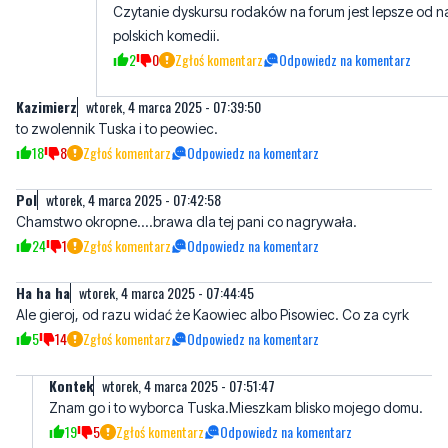
Czytanie dyskursu rodaków na forum jest lepsze od n
polskich komedii.
2
0
Zgłoś komentarz
Odpowiedz na komentarz
Kazimierz
wtorek, 4 marca 2025 - 07:39:50
to zwolennik Tuska i to peowiec.
18
8
Zgłoś komentarz
Odpowiedz na komentarz
Pol
wtorek, 4 marca 2025 - 07:42:58
Chamstwo okropne....brawa dla tej pani co nagrywała.
24
1
Zgłoś komentarz
Odpowiedz na komentarz
Ha ha ha
wtorek, 4 marca 2025 - 07:44:45
Ale gieroj, od razu widać że Kaowiec albo Pisowiec. Co za cyrk
5
14
Zgłoś komentarz
Odpowiedz na komentarz
Kontek
wtorek, 4 marca 2025 - 07:51:47
Znam go i to wyborca Tuska.Mieszkam blisko mojego domu.
19
5
Zgłoś komentarz
Odpowiedz na komentarz