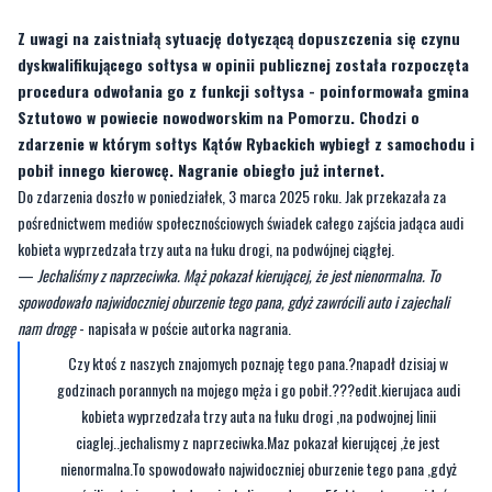
Z uwagi na zaistniałą sytuację dotyczącą dopuszczenia się czynu
dyskwalifikującego sołtysa w opinii publicznej została rozpoczęta
procedura odwołania go z funkcji sołtysa - poinformowała gmina
Sztutowo w powiecie nowodworskim na Pomorzu. Chodzi o
zdarzenie w którym sołtys Kątów Rybackich wybiegł z samochodu i
pobił innego kierowcę. Nagranie obiegło już internet.
Do zdarzenia doszło w poniedziałek, 3 marca 2025 roku. Jak przekazała za
pośrednictwem mediów społecznościowych świadek całego zajścia jadąca audi
kobieta wyprzedzała trzy auta na łuku drogi, na podwójnej ciągłej.
—
Jechaliśmy z naprzeciwka. Mąż pokazał kierującej, że jest nienormalna. To
spowodowało najwidoczniej oburzenie tego pana, gdyż zawrócili auto i zajechali
nam drogę
- napisała w poście autorka nagrania.
Czy ktoś z naszych znajomych poznaję tego pana.?napadł dzisiaj w
godzinach porannych na mojego męża i go pobił.???edit.kierujaca audi
kobieta wyprzedzała trzy auta na łuku drogi ,na podwojnej linii
ciaglej..jechalismy z naprzeciwka.Maz pokazał kierującej ,że jest
nienormalna.To spowodowało najwidoczniej oburzenie tego pana ,gdyż