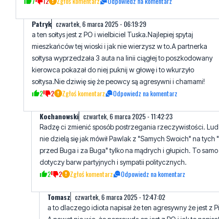
7
12
Zgłoś komentarz
Odpowiedz na komentarz
Patryk
czwartek, 6 marca 2025 - 06:19:29
a ten sołtys jest z PO i wielbiciel Tuska.Najlepiej spytaj
mieszkańców tej wioski i jak nie wierzysz w to.A partnerka
sołtysa wyprzedzała 3 auta na linii ciągłej to poszkodowany
kierowca pokazał do niej puknij w głowę i to wkurzyło
sołtysa.Nie dziwię się że peowcy są agresywni i chamami!
2
2
Zgłoś komentarz
Odpowiedz na komentarz
Kochanowski
czwartek, 6 marca 2025 - 11:42:23
Radzę ci zmienić sposób postrzegania rzeczywistości. Lud
nie dzielą się jak mówił Pawlak z "Samych Swoich" na tych 
przed Buga i za Buga" tylko na mądrych i głupich. To samo
dotyczy barw partyjnych i sympatii politycznych.
2
2
Zgłoś komentarz
Odpowiedz na komentarz
Tomasz
czwartek, 6 marca 2025 - 12:47:02
a to dlaczego idiota napisał że ten agresywny że jest z Pi