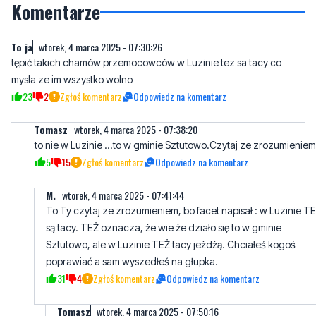
Komentarze
To ja
wtorek, 4 marca 2025 - 07:30:26
tępić takich chamów przemocowców w Luzinie tez sa tacy co
mysla ze im wszystko wolno
23
2
Zgłoś komentarz
Odpowiedz na komentarz
Tomasz
wtorek, 4 marca 2025 - 07:38:20
to nie w Luzinie ...to w gminie Sztutowo.Czytaj ze zrozumieniem
5
15
Zgłoś komentarz
Odpowiedz na komentarz
M.
wtorek, 4 marca 2025 - 07:41:44
To Ty czytaj ze zrozumieniem, bo facet napisał : w Luzinie T
są tacy. TEŻ oznacza, że wie że działo się to w gminie
Sztutowo, ale w Luzinie TEŻ tacy jeżdżą. Chciałeś kogoś
poprawiać a sam wyszedłeś na głupka.
31
4
Zgłoś komentarz
Odpowiedz na komentarz
Tomasz
wtorek, 4 marca 2025 - 07:50:16