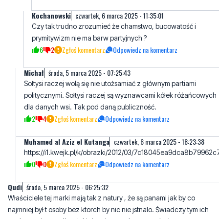
Kochanowski
czwartek, 6 marca 2025 - 11:35:01
Czy tak trudno zrozumieć że chamstwo, bucowatość i
prymitywizm nie ma barw partyjnych ?
6
2
Zgłoś komentarz
Odpowiedz na komentarz
Michał
środa, 5 marca 2025 - 07:25:43
Sołtysi raczej wolą się nie utożsamiać z głównym partiami
politycznymi. Sołtysi raczej są wyznawcami kółek różańcowych
dla danych wsi. Tak pod daną publiczność.
2
4
Zgłoś komentarz
Odpowiedz na komentarz
Muhamed al Aziz el Kutanga
czwartek, 6 marca 2025 - 18:23:38
https://i1.kwejk.pl/k/obrazki/2012/03/7c18045ea9dca8b79962
0
0
Zgłoś komentarz
Odpowiedz na komentarz
Qudi
środa, 5 marca 2025 - 06:25:32
Właściciele tej marki mają tak z natury , że są panami jak by co
najmniej był t osoby bez ktorch by nic nie jstnalo. Świadczy tym ich