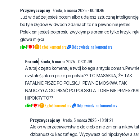
Przyzwyczajony
środa, 5 marca 2025 - 00:18:46
Już widać że jesteś botem albo udajesz sztuczną inteligencję
bo tyle błędów w dwóch zdaniach to na pewno nie jesteś
Polakiem jesteś po prostu zwykłym pisiorem co tylko krzyki ręką
głowa mięka
4
7
Zgłoś komentarz
Odpowiedz na komentarz
Franek
środa, 5 marca 2025 - 08:11:09
A tutaj często komentuje twój kolega antypis coman.Pewni
czytałeś jak on pisze po polsku?? TO MASAKRA, ŻE TAK
FATALNIE PISZE PO POLSKU I PEWNIE MOSKWA TAK
NAUCZYŁA GO PISAĆ PO POLSKU A TOBIE NIE PRZESZK
HIPOKRYTO??
4
2
Zgłoś komentarz
Odpowiedz na komentarz
Przyzwyczajony
środa, 5 marca 2025 - 10:01:21
Ale on w przeciwieństwie do ciebie nie zmienia ników tak
dzbanuszku kaczafiego. Wyzywasz od hipokrytów a sa