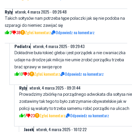
Ryży
wtorek, 4 marca 2025 - 09:26:48
Takich sołtysów nam potrzeba tępe polaczki jak się nie podoba na
szparagi do niemiec zawijać się
3
38
Zgłoś komentarz
Odpowiedz na komentarz
Pediatra
wtorek, 4 marca 2025 - 09:29:43
Dokładnie buła łokieć gleba i jest porządek a nie cwaniaczka
udaje na drodze jak milicja nie umie zrobić porządku trzeba
brać sprawy w swoje ręce
10
9
Zgłoś komentarz
Odpowiedz na komentarz
Ryży
wtorek, 4 marca 2025 - 09:31:44
Prowadzimy zbiórkę na porządnego adwokata dla sołtysa nie
zostawimy tak tego to było zatrzymanie obywatelskie jak w
policji są wakaty to trzeba samemu robić porządki na ulicach
5
23
Zgłoś komentarz
Odpowiedz na komentarz
Jacek
wtorek, 4 marca 2025 - 10:12:22