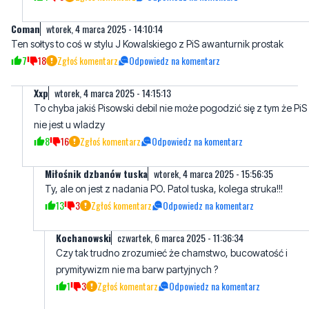
Coman
wtorek, 4 marca 2025 - 14:10:14
Ten sołtys to coś w stylu J Kowalskiego z PiS awanturnik prostak
7
18
Zgłoś komentarz
Odpowiedz na komentarz
Xxp
wtorek, 4 marca 2025 - 14:15:13
To chyba jakiś Pisowski debil nie może pogodzić się z tym że PiS
nie jest u wladzy
8
16
Zgłoś komentarz
Odpowiedz na komentarz
Miłośnik dzbanów tuska
wtorek, 4 marca 2025 - 15:56:35
Ty, ale on jest z nadania PO. Patol tuska, kolega struka!!!
13
3
Zgłoś komentarz
Odpowiedz na komentarz
Kochanowski
czwartek, 6 marca 2025 - 11:36:34
Czy tak trudno zrozumieć że chamstwo, bucowatość i
prymitywizm nie ma barw partyjnych ?
1
3
Zgłoś komentarz
Odpowiedz na komentarz