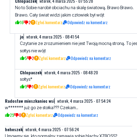
Chlopaczek
wtorek, 4 marca 2025 - 07:55:28
No to Sobie narobił obciachu na skalę światową. Brawo Brawo.
Brawo. Cały świat widzi jakim człowiek był wójt
16
2
Zgłoś komentarz
Odpowiedz na komentarz
jo
wtorek, 4 marca 2025 - 08:41:54
Czytanie ze zrozumieniem nie jest Twoją mocną stroną. To jes
sołtys nie wójt
5
2
Zgłoś komentarz
Odpowiedz na komentarz
Chlopaczek
wtorek, 4 marca 2025 - 08:48:20
sołtys*
9
1
Zgłoś komentarz
Odpowiedz na komentarz
Radosław mieszkaniec wsi
wtorek, 4 marca 2025 - 07:54:24
w******* już go ze stołka??? Czekam..
29
0
Zgłoś komentarz
Odpowiedz na komentarz
heheszek
wtorek, 4 marca 2025 - 07:56:24
Umowmy sie, kto normalny zamawia sobie blachy X7BOSS?