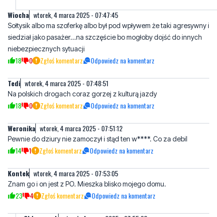
Wiocha
wtorek, 4 marca 2025 - 07:47:45
Sołtysik albo ma szoferkę albo był pod wpływem że taki agresywny i
siedział jako pasażer...na szczęście bo mogłoby dojść do innych
niebezpiecznych sytuacji
18
0
Zgłoś komentarz
Odpowiedz na komentarz
Tedi
wtorek, 4 marca 2025 - 07:48:51
Na polskich drogach coraz gorzej z kulturą jazdy
18
0
Zgłoś komentarz
Odpowiedz na komentarz
Weronika
wtorek, 4 marca 2025 - 07:51:12
Pewnie do dziury nie zamoczył i stąd ten w****. Co za debil
14
1
Zgłoś komentarz
Odpowiedz na komentarz
Kontek
wtorek, 4 marca 2025 - 07:53:05
Znam go i on jest z PO. Mieszka blisko mojego domu.
23
4
Zgłoś komentarz
Odpowiedz na komentarz