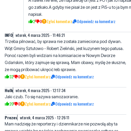
A nawet nie wie, że naprawdę on jest z PO i jak to napisa
go zatkało.A gdyby nie pisał że on jest z PiS-u to ja bym n
napisał.
2
0
Zgłoś komentarz
Odpowiedz na komentarz
INFO
wtorek, 4 marca 2025 - 11:46:21
Trzeba pilnować, by sprawa nie została zamieciona pod dywan.
Wójt Gminy Sztutowo - Robert Zieliński, jest kuzynem tego patusa.
Ponoć razem byli widziani na komisariacie w Nowym Dworze
Gdańskim, który zajmuje się sprawą. Mam obawy, myślę że słuszne,
że mogą próbować ukręcić łeb sprawie.
32
0
Zgłoś komentarz
Odpowiedz na komentarz
Hulk
wtorek, 4 marca 2025 - 12:17:34
Jaki czub. To się nazywa samozaoranie.
20
0
Zgłoś komentarz
Odpowiedz na komentarz
Prezes
wtorek, 4 marca 2025 - 12:26:11
Mam nadzieję że reporterzy i dziennikarze nie pozwolą aby ta
sprawa ucichła bo na takie zachowanie cwaniaczka sołtysa są