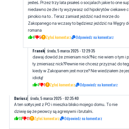
jesteś. Przez trzy lata pisałeś o socjalach jakie to one su
niedawno że źle i ty wyzywasz od hipokrytów ciekawe 
pinokio na to . Teraz zamiast jeździć nad morze do
Zakopanego na wczasy to będziesz jeździć na Węgry d
romana
4
5
Zgłoś komentarz
Odpowiedz na komentarz
Franek
środa, 5 marca 2025 - 12:29:35
dawaj dowód że zmieniam nick?Nic nie wiem o tym i 
ty zmieniasz nick?Pewnie nie chcesz przyznać do te
kiedy w Zakopanem jest morze? Nie wiedziałem że jes
idiotą!
4
1
Zgłoś komentarz
Odpowiedz na komentarz
Dariusz
środa, 5 marca 2025 - 02:35:40
A ten sołtys jest z PO i mieszka blisko mojego domu. To nie
dziwię się że peowcy są agresywni i brutalni.
18
11
Zgłoś komentarz
Odpowiedz na komentarz