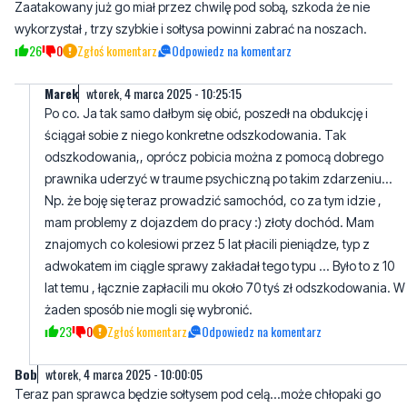
Zaatakowany już go miał przez chwilę pod sobą, szkoda że nie
wykorzystał , trzy szybkie i sołtysa powinni zabrać na noszach.
26
0
Zgłoś komentarz
Odpowiedz na komentarz
Marek
wtorek, 4 marca 2025 - 10:25:15
Po co. Ja tak samo dałbym się obić, poszedł na obdukcję i
ściągał sobie z niego konkretne odszkodowania. Tak
odszkodowania,, oprócz pobicia można z pomocą dobrego
prawnika uderzyć w traume psychiczną po takim zdarzeniu...
Np. że boję się teraz prowadzić samochód, co za tym idzie ,
mam problemy z dojazdem do pracy :) złoty dochód. Mam
znajomych co kolesiowi przez 5 lat płacili pieniądze, typ z
adwokatem im ciągle sprawy zakładał tego typu ... Było to z 10
lat temu , łącznie zapłacili mu około 70 tyś zł odszkodowania. W
żaden sposób nie mogli się wybronić.
23
0
Zgłoś komentarz
Odpowiedz na komentarz
Bob
wtorek, 4 marca 2025 - 10:00:05
Teraz pan sprawca będzie sołtysem pod celą...może chłopaki go