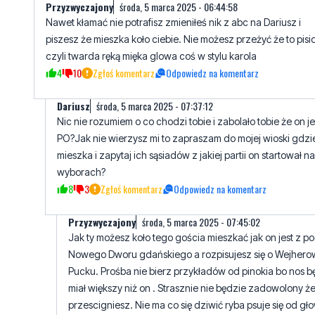
Przyzwyczajony
środa, 5 marca 2025 - 06:44:58
Nawet kłamać nie potrafisz zmieniłeś nik z abc na Dariusz i
piszesz że mieszka koło ciebie. Nie możesz przeżyć że to pisi
czyli twarda ręką mięka glowa coś w stylu karola
4
10
Zgłoś komentarz
Odpowiedz na komentarz
Dariusz
środa, 5 marca 2025 - 07:37:12
Nic nie rozumiem o co chodzi tobie i zabolało tobie że on je
PO?Jak nie wierzysz mi to zapraszam do mojej wioski gdzi
mieszka i zapytaj ich sąsiadów z jakiej partii on startował na
wyborach?
8
3
Zgłoś komentarz
Odpowiedz na komentarz
Przyzwyczajony
środa, 5 marca 2025 - 07:45:02
Jak ty możesz koło tego gościa mieszkać jak on jest z p
Nowego Dworu gdańskiego a rozpisujesz się o Wejherow
Pucku. Prośba nie bierz przykładów od pinokia bo nos b
miał większy niż on . Strasznie nie będzie zadowolony ż
przescigniesz. Nie ma co się dziwić ryba psuje się od gł