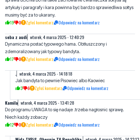
artykuły i paragrafy i kara powinna być bardzo sprawiedliwa sołtys
musimy być za to ukarany.
19
0
Zgłoś komentarz
Odpowiedz na komentarz
seba z audi
wtorek, 4 marca 2025 - 12:40:29
Dynamiczna postać typowego hama. Obtłuszczony i
zdemoralizowany jak typowy bandyta.
17
0
Zgłoś komentarz
Odpowiedz na komentarz
.
wtorek, 4 marca 2025 - 14:18:18
Jak bandyta to pewnie Pisowiec albo Kaowiec
3
6
Zgłoś komentarz
Odpowiedz na komentarz
Kamila
wtorek, 4 marca 2025 - 13:41:28
Do programu UWAGA to się nadaje .trzeba nagłosnic sprawę.
Niech każdy zobaczy
12
0
Zgłoś komentarz
Odpowiedz na komentarz
Widz TVPiS. Obecnie TV Republika.
wtorek, 4 marca 2025 - 14:23:13