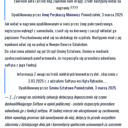
zawrócili auto i przed ndg.zajechali nam drogę .Efekt następny widać na
nagraniu ????
Opublikowany przez
Annę Perykaszą Miniewicz
Poniedziałek, 3 marca 2025
Jak widać w nagraniu opublikowanym w sieci przez żonę pokrzywdzonego,
mężczyzna wybiegł z samochodu, rzucił się na kierowcę i zaczął okładać go
pięściami. Poszkodowany udał się na obdukcję do szpitala. Następnie miał z jej
wynikami udać się na policji w Nowym Dworze Gdańskim.
Do zdarzenia odniósł się już Urząd Gminy Sztutowo. Gmina w mediach
społecznościowych poinformowała, że rozpoczęła się procedura odwołania
sołtysa z jego funkcji.
Informacja Z uwagi na treść niektórych komentarzy dot. zdarzenia z
3.03.2025 r. z udziałem Sołtysa wsi Kąty Rybackie,...
Opublikowany przez
Gmina Sztutowo
Poniedziałek, 3 marca 2025
—
[...] z uwagi na zaistniałą sytuację dotyczącą dopuszczenia się czynu
dyskwalifikującego Sołtysa w opinii publicznej - została rozpoczęta procedura
odwołania go z funkcji sołtysa. W żadnej mierze nie akceptowane są zachowania,
które wywołują przemoc lub nawoływanie do niej, dotyczy to przede wszystkim
zdarzenia z dzisiejszego dnia jak i komentarzy społecznie uznawanych za szerzenie