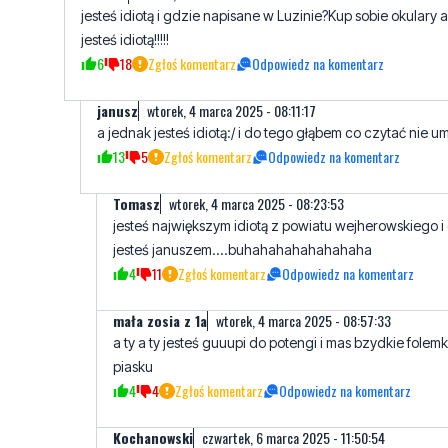
jesteś idiotą i gdzie napisane w Luzinie?Kup sobie okulary 
jesteś idiotą!!!!!
6
18
Zgłoś komentarz
Odpowiedz na komentarz
janusz
wtorek, 4 marca 2025 - 08:11:17
a jednak jesteś idiotą:/ i do tego głąbem co czytać nie um
13
5
Zgłoś komentarz
Odpowiedz na komentarz
Tomasz
wtorek, 4 marca 2025 - 08:23:53
jesteś największym idiotą z powiatu wejherowskiego i
jesteś januszem....buhahahahahahahaha
4
11
Zgłoś komentarz
Odpowiedz na komentarz
mała zosia z 1a
wtorek, 4 marca 2025 - 08:57:33
a ty a ty jesteś guuupi do potengi i mas bzydkie folemk
piasku
4
4
Zgłoś komentarz
Odpowiedz na komentarz
Kochanowski
czwartek, 6 marca 2025 - 11:50:54