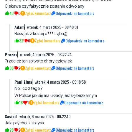
Ciekawe czy faktycznie zostanie odwolany
43
0
Zgłoś komentarz
Odpowiedz na komentarz
Adam
wtorek, 4 marca 2025 - 08:49:31
Boss jak z koziej d*** trąba;))
32
0
Zgłoś komentarz
Odpowiedz na komentarz
Prezes
wtorek, 4 marca 2025 - 08:22:24
Przecież ten sołtys to chory człowiek
35
2
Zgłoś komentarz
Odpowiedz na komentarz
Pani Zima
wtorek, 4 marca 2025 - 09:18:58
No i co z tego ?
W Polsce jak się ma układy jest się bezkarnym
16
1
Zgłoś komentarz
Odpowiedz na komentarz
Sasiad
wtorek, 4 marca 2025 - 09:22:10
Jaki psychol z soltysa
28
2
Zgłoś komentarz
Odpowiedz na komentarz