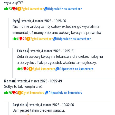
wybiorą????
23
1
Zgłoś komentarz
Odpowiedz na komentarz
Ryży
wtorek, 4 marca 2025 - 10:26:06
Nic mu nie zrobią to mój człowiek ludzie go wybrali ma
immunitet już mamy zebrane połowę kwoty na prawnika
4
22
Zgłoś komentarz
Odpowiedz na komentarz
Tak tak
wtorek, 4 marca 2025 - 12:27:51
Zebrali połowę kwoty na lekarstwa dla ciebie. I izbę na
srebrzysku . Taki przypadek właśnie tam się leczy.
8
2
Zgłoś komentarz
Odpowiedz na komentarz
Roman
wtorek, 4 marca 2025 - 10:22:49
Sołtys to taki wiejski cieć.
26
3
Zgłoś komentarz
Odpowiedz na komentarz
Czytelnik
wtorek, 4 marca 2025 - 10:32:06
Sam jesteś takim cieciem pajacu.