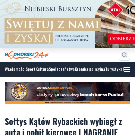
Wiadomości
Sport
Kultura
Społeczeństwo
Kronika policyjna
Turystyka
Fotoga
Sołtys Kątów Rybackich wybiegł z
auta i pobił kierowcę | NAGRANIE