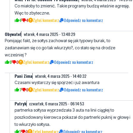
Co miałoby to zmienić. Takie programy budzą właśnie agresję.
Więc to zbyteczne.
4
4
Zgłoś komentarz
Odpowiedz na komentarz
Obywatel
wtorek, 4 marca 2025 - 13:48:29
Pomijając fakt, że sołtys zachował się jak typowy burak, to
zastanawiam się co go tak wkurzyło?, co stało się na drodze
wcześniej ?
8
0
Zgłoś komentarz
Odpowiedz na komentarz
Pani Zima
wtorek, 4 marca 2025 - 14:40:32
Czasami wystarczy się spojrzeć i już awantura
7
0
Zgłoś komentarz
Odpowiedz na komentarz
Patryk
czwartek, 6 marca 2025 - 06:14:53
partnerka sołtysa wyprzedzała 3 auta na linii ciągłej to
poszkodowany kierowca pokazał do partnerki puknij w głowę i
to wkurzyło sołtysa.
1
0
Zgłoś komentarz
Odpowiedz na komentarz