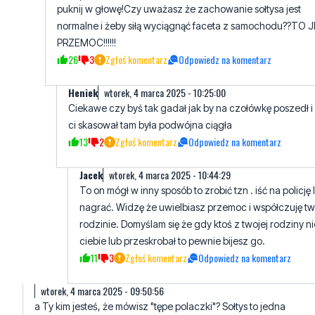
puknij w głowę!Czy uważasz że zachowanie sołtysa jest
normalne i żeby siłą wyciągnąć faceta z samochodu??TO 
PRZEMOC!!!!!!
26
3
Zgłoś komentarz
Odpowiedz na komentarz
Heniek
wtorek, 4 marca 2025 - 10:25:00
Ciekawe czy byś tak gadał jak by na czołówkę poszedł i
ci skasował tam była podwójna ciągła
13
2
Zgłoś komentarz
Odpowiedz na komentarz
Jacek
wtorek, 4 marca 2025 - 10:44:29
To on mógł w inny sposób to zrobić tzn . iść na policję
nagrać. Widzę że uwielbiasz przemoc i współczuję tw
rodzinie. Domyślam się że gdy ktoś z twojej rodziny n
ciebie lub przeskrobał to pewnie bijesz go.
11
3
Zgłoś komentarz
Odpowiedz na komentarz
wtorek, 4 marca 2025 - 09:50:56
a Ty kim jesteś, że mówisz "tępe polaczki"? Sołtys to jedna