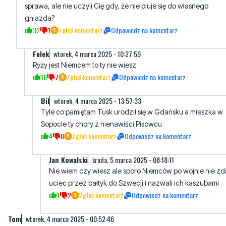
sprawa, ale nie uczyli Cię gdy, że nie pluje się do własnego
gniazda?
32
1
Zgłoś komentarz
Odpowiedz na komentarz
Felek
wtorek, 4 marca 2025 - 10:27:59
Ryży jest Niemcem to ty nie wiesz
16
7
Zgłoś komentarz
Odpowiedz na komentarz
Bil
wtorek, 4 marca 2025 - 13:57:33
Tyle co pamiętam Tusk urodził się w Gdańsku a mieszka w
Sopocie ty chory z nienawiści Pisowcu
4
8
Zgłoś komentarz
Odpowiedz na komentarz
Jan Kowalski
środa, 5 marca 2025 - 08:18:11
Nie wiem czy wiesz ale sporo Niemców po wojnie nie zd
uciec przez bałtyk do Szwecji i nazwali ich kaszubami
1
2
Zgłoś komentarz
Odpowiedz na komentarz
Tom
wtorek, 4 marca 2025 - 09:52:46