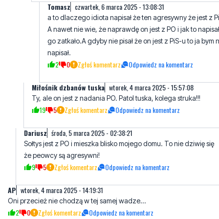
Tomasz
czwartek, 6 marca 2025 - 13:08:31
a to dlaczego idiota napisał że ten agresywny że jest z Pi
A nawet nie wie, że naprawdę on jest z PO i jak to napisa
go zatkało.A gdyby nie pisał że on jest z PiS-u to ja bym n
napisał.
2
0
Zgłoś komentarz
Odpowiedz na komentarz
Miłośnik dzbanów tuska
wtorek, 4 marca 2025 - 15:57:08
Ty, ale on jest z nadania PO. Patol tuska, kolega struka!!!
19
5
Zgłoś komentarz
Odpowiedz na komentarz
Dariusz
środa, 5 marca 2025 - 02:38:21
Sołtys jest z PO i mieszka blisko mojego domu. To nie dziwię się
że peowcy są agresywni!
9
5
Zgłoś komentarz
Odpowiedz na komentarz
AP
wtorek, 4 marca 2025 - 14:19:31
Oni przecież nie chodzą w tej samej wadze...
2
0
Zgłoś komentarz
Odpowiedz na komentarz