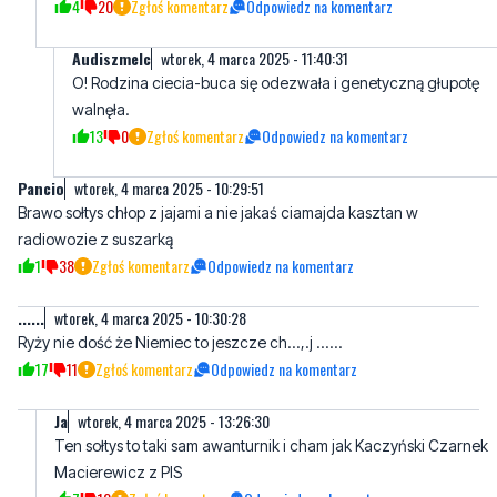
4
20
Zgłoś komentarz
Odpowiedz na komentarz
Audiszmelc
wtorek, 4 marca 2025 - 11:40:31
O! Rodzina ciecia-buca się odezwała i genetyczną głupotę
walnęła.
13
0
Zgłoś komentarz
Odpowiedz na komentarz
Pancio
wtorek, 4 marca 2025 - 10:29:51
Brawo sołtys chłop z jajami a nie jakaś ciamajda kasztan w
radiowozie z suszarką
1
38
Zgłoś komentarz
Odpowiedz na komentarz
......
wtorek, 4 marca 2025 - 10:30:28
Ryży nie dość że Niemiec to jeszcze ch...,.j ......
17
11
Zgłoś komentarz
Odpowiedz na komentarz
Ja
wtorek, 4 marca 2025 - 13:26:30
Ten sołtys to taki sam awanturnik i cham jak Kaczyński Czarnek
Macierewicz z PIS