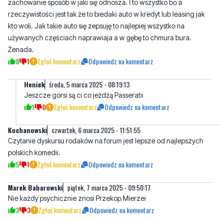
zachowanie sposób w jaki się odnosza. I to wszystko bo a
rzeczywistości jest tak że to biedaki auto w kredyt lub leasing jak
kto woli. Jak takie auto się zepsuję to najlepiej wszystko na
używanych częściach naprawiaja a w gębę to chmura bura.
Żenada.
8
1
Zgłoś komentarz
Odpowiedz na komentarz
Heniek
środa, 5 marca 2025 - 08:19:13
Jeszcze gorsi są ci co jeżdżą Passeratii
1
0
Zgłoś komentarz
Odpowiedz na komentarz
Kochanowski
czwartek, 6 marca 2025 - 11:51:55
Czytanie dyskursu rodaków na forum jest lepsze od najlepszych
polskich komedii.
5
1
Zgłoś komentarz
Odpowiedz na komentarz
Marek Babarowski
piątek, 7 marca 2025 - 09:50:17
Nie każdy psychicznie znosi Przekop Mierzei
3
3
Zgłoś komentarz
Odpowiedz na komentarz