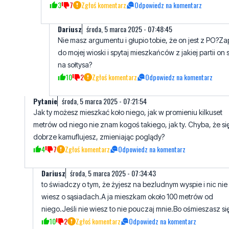
3
7
Zgłoś komentarz
Odpowiedz na komentarz
Dariusz
środa, 5 marca 2025 - 07:48:45
Nie masz argumentu i głupio tobie, że on jest z PO?Z
do mojej wioski i spytaj mieszkańców z jakiej partii on 
na sołtysa?
10
2
Zgłoś komentarz
Odpowiedz na komentarz
Pytanie
środa, 5 marca 2025 - 07:21:54
Jak ty możesz mieszkać koło niego, jak w promieniu kilkuset
metrów od niego nie znam kogoś takiego, jak ty. Chyba, że si
dobrze kamuflujesz, zmieniając poglądy?
4
7
Zgłoś komentarz
Odpowiedz na komentarz
Dariusz
środa, 5 marca 2025 - 07:34:43
to świadczy o tym, że żyjesz na bezludnym wyspie i nic nie
wiesz o sąsiadach.A ja mieszkam około 100 metrów od
niego.Jeśli nie wiesz to nie pouczaj mnie.Bo ośmieszasz się
10
2
Zgłoś komentarz
Odpowiedz na komentarz