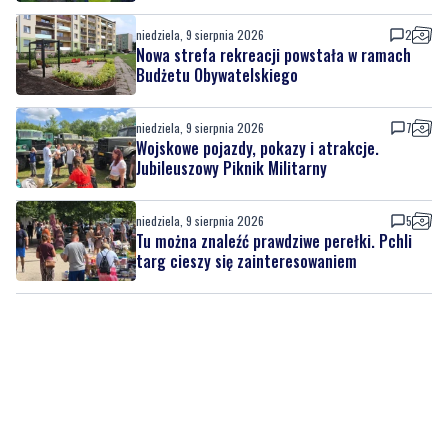
niedziela, 9 sierpnia 2026
1
Park wypełnił się muzyką. Na scenie wystąpił
zespół Ilia
niedziela, 9 sierpnia 2026
2
Nowa strefa rekreacji powstała w ramach
Budżetu Obywatelskiego
niedziela, 9 sierpnia 2026
7
Wojskowe pojazdy, pokazy i atrakcje.
Jubileuszowy Piknik Militarny
niedziela, 9 sierpnia 2026
5
Tu można znaleźć prawdziwe perełki. Pchli
targ cieszy się zainteresowaniem