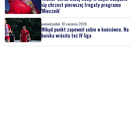
kobietę wyciągnięto z wody
poniedziałek, 10 sierpnia 2026
5
'Wicher' coraz bliżej wody. W Gdyni odbędzie
się chrzest pierwszej fregaty programu
'Miecznik'
poniedziałek, 10 sierpnia 2026
Wikęd punkt zapewnił sobie w końcówce. Na
boiska wróciła też IV liga