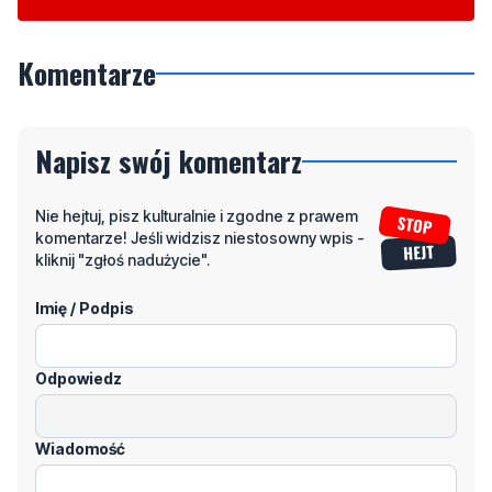
Wasze sygnały i informacje. Można kontaktować się z naszą
redakcją za pośrednictwem strony facebookowej i mailowo:
redakcja@nadmorski24.pl
Dyżurujemy także pod numerem
telefonu
729 715 670
.
Komentarze
Napisz swój komentarz
Nie hejtuj, pisz kulturalnie i zgodne z prawem
komentarze! Jeśli widzisz niestosowny wpis -
kliknij "zgłoś nadużycie".
Imię / Podpis
Odpowiedz