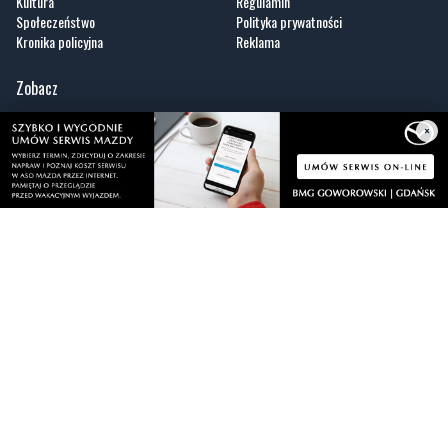
Wiadomości
O portalu
Sport
Kontakt
Kultura
Regulamin
Społeczeństwo
Polityka prywatności
Kronika policyjna
Reklama
×
Zobacz
Fotogalerie
Nasze HotSpoty
Nasze kamery
Praca
Praca IT Gdańsk
GoWork.pl
Dodaj ofertę pracy
Nadmorski24.pl - portal informacyjny z Małego Trójmiasta Kaszubskiego. Twoja
codzienna dawka najnowszych wiadomości z najbliższej okolicy. Informacje
społeczne, kulturalne i sportowe z Wejherowa, Pucka, Redy, Rumi i okolic.
Zawsze sprawdzone i aktualne info dla mieszkańców Małego Trójmiasta