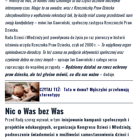
przekonuje młode osoby Monika Horna-Cieślak zachęcając do
zgłaszania kandydatur. Nabór wystartował w Dzień Dziecka. Został
przedłużony do końca czerwca.
–
Wiemy od Was, że koniec roku szkolnego to dla części uczniów niezwykle
intensywny czas. Mając to na uwadze, wraz z Rzeczniczką Praw Dziecka
zdecydowaliśmy o wydłużeniu rekrutacji tak, by każdy miał szansę przedstawić nam
swoją kandydaturę
– mówi Jan Gawroński, społeczny zastępca Rzeczniczki Praw
Dziecka.
Rada Dzieci i Młodzieży jest powoływana do życia po raz pierwszy w historii
istnienia urzędu Rzecznika Praw Dziecka, czyli od 2000 r. –
To wyjątkowy organ
opiniodawczo-doradczy. To też szansa na podjęcie aktywności społecznej oraz
czynienie dobra na rzecz innych
– opisuje Jan Gawroński z całego serca
zapraszając do wspólnej przygody. –
Będziemy działać na rzecz ochrony
praw dziecka, ale też głośno mówić, co dla nas ważne
– dodaje.
CZYTAJ TEŻ:
Tata w domu? Mężczyźni przełamują
stereotypy
Nic o Was bez Was