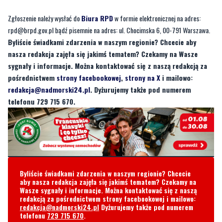
Zgłoszenie należy wysłać do
Biura RPD
w formie elektronicznej na adres:
rpd@brpd.gov.pl
bądź pisemnie na adres: ul. Chocimska 6, 00-791 Warszawa.
Byliście świadkami zdarzenia w naszym regionie? Chcecie aby
nasza redakcja zajęła się jakimś tematem? Czekamy na Wasze
sygnały i informacje. Można kontaktować się z naszą redakcją za
pośrednictwem
strony facebookowej
,
strony na X
i mailowo:
redakcja@nadmorski24.pl
. Dyżurujemy także pod numerem
telefonu 729 715 670.
Byliście świadkami zdarzenia w naszym regionie? Chcecie
aby nasza redakcja zajęła się jakimś tematem? Czekamy na