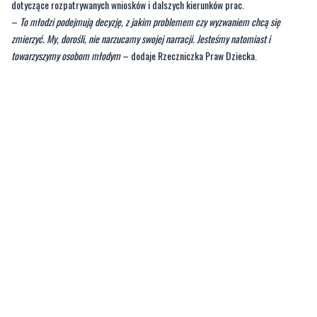
Rada działa na posiedzeniach, poprzez wyznaczone przez siebie zespoły
robocze oraz komisje problemowe.
Poszczególni jej członkowie mogą
być również powoływani do określonych zadań.
Wydaje uchwały
dotyczące rozpatrywanych wniosków i dalszych kierunków prac.
–
To młodzi podejmują decyzję, z jakim problemem czy wyzwaniem chcą się
zmierzyć. My, dorośli, nie narzucamy swojej narracji. Jesteśmy natomiast i
towarzyszymy osobom młodym
– dodaje Rzeczniczka Praw Dziecka.