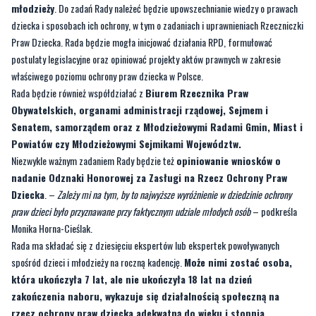
Przed Radą szereg wyzwań, w tym:
inicjowanie kampanii społecznych i
projektów edukacyjnych, organizacja Kongresu Dzieci i Młodzieży,
podnoszenie świadomości o możliwości samostanowienia dzieci i
młodzieży
. Do zadań Rady należeć będzie upowszechnianie wiedzy o prawach
dziecka i sposobach ich ochrony, w tym o zadaniach i uprawnieniach Rzeczniczki
Praw Dziecka. Rada będzie mogła inicjować działania RPD, formułować
postulaty legislacyjne oraz opiniować projekty aktów prawnych w zakresie
właściwego poziomu ochrony praw dziecka w Polsce.
Rada będzie również współdziałać z
Biurem Rzecznika Praw
Obywatelskich, organami administracji rządowej, Sejmem i
Senatem, samorządem oraz z Młodzieżowymi Radami Gmin, Miast i
Powiatów czy Młodzieżowymi Sejmikami Województw.
Niezwykle ważnym zadaniem Rady będzie też
opiniowanie wniosków o
nadanie Odznaki Honorowej za Zasługi na Rzecz Ochrony Praw
Dziecka
. –
Zależy mi na tym, by to najwyższe wyróżnienie w dziedzinie ochrony
praw dzieci było przyznawane przy faktycznym udziale młodych osób
– podkreśla
Monika Horna-Cieślak.
Rada ma składać się z dziesięciu ekspertów lub ekspertek powoływanych
spośród dzieci i młodzieży na roczną kadencję.
Może nimi zostać osoba,