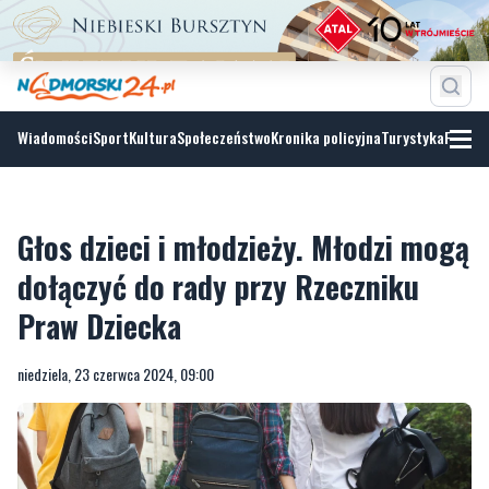
Wiadomości
Sport
Kultura
Społeczeństwo
Kronika policyjna
Turystyka
Fotoga
Głos dzieci i młodzieży. Młodzi mogą
dołączyć do rady przy Rzeczniku
Praw Dziecka
niedziela, 23 czerwca 2024, 09:00