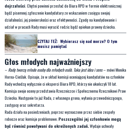
która ukończyła 7 lat, ale nie ukończyła 18 lat na dzień
zakończenia naboru, wykazuje się działalnością społeczną na
rzecz ochrony praw dziecka adekwatną do wieku i stopnia
dojrzałości
. Chętni powinni przesłać do Biura RPD w formie elektronicznej
bądź pisemnej zgłoszenie kandydatury ze wskazaniem zasięgu swojej
działalności, jej pionierskości oraz efektywności. Zgodę na kandydowanie i
udział w pracach Rady musi wyrazić rodzic bądź opiekun prawny dziecka.
CZYTAJ TEŻ:
Wybierasz się nad morze? O tym
musisz pamiętać
Głos młodych najważniejszy
–
Radę tworzą młode osoby dla młodych osób. Taka jest idea i sens
– mówi Monika
Horna-Cieślak. Opisuje, że w skład komisji oceniającej kandydatów na członków
Rady wchodzą wyłącznie ci eksperci Biura RPD, którzy nie ukończyli 18 lat.
Komisja swoje oceny przedstawia Rzeczniczce i Społecznemu Rzecznikowi Praw
Dziecka. Następnie to już Rada, z własnego grona, wyłania przewodniczącego,
zastępcę oraz sekretarza.