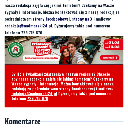
nasza redakcja zajęła się jakimś tematem? Czekamy na Wasze
sygnały i informacje. Można kontaktować się z naszą redakcją za
pośrednictwem
strony facebookowej
,
strony na X
i mailowo:
redakcja@nadmorski24.pl
. Dyżurujemy także pod numerem
telefonu 729 715 670.
Byliście świadkami zdarzenia w naszym regionie? Chcecie
aby nasza redakcja zajęła się jakimś tematem? Czekamy na
Wasze sygnały i informacje. Można kontaktować się z naszą
redakcją za pośrednictwem strony facebookowej i mailowo:
redakcja@nadmorski24.pl
Dyżurujemy także pod numerem
telefonu
729 715 670
.
Komentarze