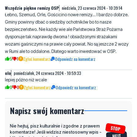
Wszędzie piękne remizy OSP
niedziela, 23 czerwca 2024 - 10:39:14
Łebno, Szemud, Orle, Gościcino nowe remizy... I bardzo dobrze.
Gminy powinny dbać o siedziby ochotników bo to nasze
bezpieczeństwo. Nie każdy wie ale Państwowa Straż Pożarna
dysponuje tak naprawdę dwoma ! obsadzonymi strażakami
wozami gaśniczymi na prawie caly powiat. No są jeszcze 2 wozy
w Rumi ale to oddalone. Dlatego warto inwestować w OSP.
5
1
Zgłoś komentarz
Odpowiedz na komentarz
olo
poniedziałek, 24 czerwca 2024 - 10:59:33
lepiej późno niż wcale
0
0
Zgłoś komentarz
Odpowiedz na komentarz
Napisz swój komentarz
Nie hejtuj, pisz kulturalnie i zgodne z prawem
komentarze! Jeśli widzisz niestosowny wpis -