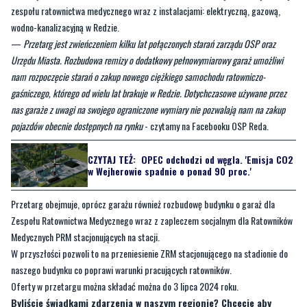
zespołu ratownictwa medycznego wraz z instalacjami: elektryczną, gazową,
wodno-kanalizacyjną w Redzie.
—
Przetarg jest zwieńczeniem kilku lat połączonych starań zarządu OSP oraz
Urzędu Miasta. Rozbudowa remizy o dodatkowy pełnowymiarowy garaż umożliwi
nam rozpoczęcie starań o zakup nowego ciężkiego samochodu ratowniczo-
gaśniczego, którego od wielu lat brakuje w Redzie. Dotychczasowe używane przez
nas garaże z uwagi na swojego ograniczone wymiary nie pozwalają nam na zakup
pojazdów obecnie dostępnych na rynku
- czytamy na Facebooku OSP Reda.
CZYTAJ TEŻ:
OPEC odchodzi od węgla. 'Emisja CO2
w Wejherowie spadnie o ponad 90 proc.'
Przetarg obejmuje, oprócz garażu również rozbudowę budynku o garaż dla
Zespołu Ratownictwa Medycznego wraz z zapleczem socjalnym dla Ratowników
Medycznych PRM stacjonujących na stacji.
W przyszłości pozwoli to na przeniesienie ZRM stacjonującego na stadionie do
naszego budynku co poprawi warunki pracujących ratowników.
Oferty w przetargu można składać można do 3 lipca 2024 roku.
Byliście świadkami zdarzenia w naszym regionie? Chcecie aby