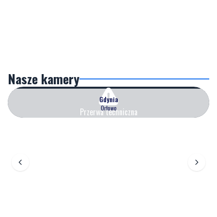
Nasze kamery
Gdynia
Orłowo
Przerwa techniczna