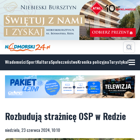
Wiadomości
Sport
Kultura
Społeczeństwo
Kronika policyjna
Turystyka
Fotoga
Rozbudują strażnicę OSP w Redzie
niedziela, 23 czerwca 2024, 10:10