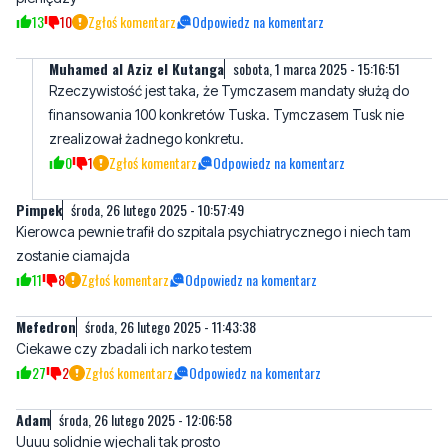
Rzeczywistość jest taka, że Tymczasem mandaty służą do
finansowania 100 konkretów Tuska. Tymczasem Tusk nie
zrealizował żadnego konkretu.
0
1
Zgłoś komentarz
Odpowiedz na komentarz
Pimpek
środa, 26 lutego 2025 - 10:57:49
Kierowca pewnie trafił do szpitala psychiatrycznego i niech tam
zostanie ciamajda
11
8
Zgłoś komentarz
Odpowiedz na komentarz
Mefedron
środa, 26 lutego 2025 - 11:43:38
Ciekawe czy zbadali ich narko testem
27
2
Zgłoś komentarz
Odpowiedz na komentarz
Adam
środa, 26 lutego 2025 - 12:06:58
Uuuu solidnie wjechali tak prosto
12
0
Zgłoś komentarz
Odpowiedz na komentarz
Kaziu p.
środa, 26 lutego 2025 - 12:08:30