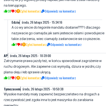
Edziu
środa, 26 lutego 2025 - 15:34:16
A co wy amcie do tegonile mandatu dostanie???? I dlaczego
nazywacie go ciamajda jak sami jestescie oslami i powodujecie
takie zdarzenia, wiec ciamajdy zastanowcie sie co piszecie.
1
8
Zgłoś komentarz
Odpowiedz na komentarz
AP
środa, 26 lutego 2025 - 10:39:00
Zatrzymanie prawa jazdy też, w końcu spowodował zagrożenie w
ruchu drogowym. Ale zapewne coś wymyślą, dziura w jezdni,czy
plama oleju i łeb sprawie ukręcą.
32
2
Zgłoś komentarz
Odpowiedz na komentarz
Tymczasem
środa, 26 lutego 2025 - 10:50:38
Wysokie mandaty miały zapewnić bezpieczeństwo na drogach a
rzeczywistość jest zgoła inna to jest maszynka do zarabiania
pieniędzy
13
10
Zgłoś komentarz
Odpowiedz na komentarz
Muhamed al Aziz el Kutanga
sobota, 1 marca 2025 - 15:16:51