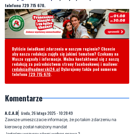
Byliście świadkami zdarzenia w naszym regionie? Chcecie
aby nasza redakcja zajęła się jakimś tematem? Czekamy na
Wasze sygnały i informacje. Można kontaktować się z naszą
redakcją za pośrednictwem strony facebookowej i mailowo:
redakcja@nadmorski24.pl
Dyżurujemy także pod numerem
telefonu
729 715 670
.
Komentarze
A.C.A.B
środa, 26 lutego 2025 - 10:28:49
Zawsze umieszczacie informacje, że po takim zdarzeniu na
kierowcę został nałożony mandat
Jesteśmy wszyscy równi wobec prawa ?
40
3
Zgłoś komentarz
Odpowiedz na komentarz
środa, 26 lutego 2025 - 10:30:18