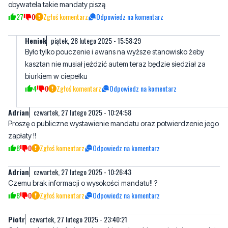
Heniek
piątek, 28 lutego 2025 - 15:58:29
Było tylko pouczenie i awans na wyższe stanowisko żeby
kasztan nie musiał jeździć autem teraz będzie siedział za
biurkiem w ciepełku
4
0
Zgłoś komentarz
Odpowiedz na komentarz
Adrian
czwartek, 27 lutego 2025 - 10:24:58
Proszę o publiczne wystawienie mandatu oraz potwierdzenie jego
zapłaty !!
8
0
Zgłoś komentarz
Odpowiedz na komentarz
Adrian
czwartek, 27 lutego 2025 - 10:26:43
Czemu brak informacji o wysokości mandatu!! ?
8
0
Zgłoś komentarz
Odpowiedz na komentarz
Piotr
czwartek, 27 lutego 2025 - 23:40:21
Odrazu do paki z frajerami ty takie coś zrobisz to siedzisz a pedały
nie
3
2
Zgłoś komentarz
Odpowiedz na komentarz