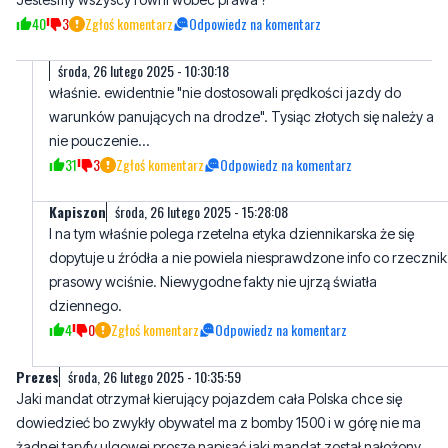
właśnie. ewidentnie "nie dostosowali prędkości jazdy do
warunków panujących na drodze". Tysiąc złotych się należy a
nie pouczenie...
31
3
Zgłoś komentarz
Odpowiedz na komentarz
Kapiszon
środa, 26 lutego 2025 - 15:28:08
I na tym właśnie polega rzetelna etyka dziennikarska że się
dopytuje u źródła a nie powiela niesprawdzone info co rzecznik
prasowy wciśnie. Niewygodne fakty nie ujrzą światła
dziennego.
4
0
Zgłoś komentarz
Odpowiedz na komentarz
Prezes
środa, 26 lutego 2025 - 10:35:59
Jaki mandat otrzymał kierujący pojazdem cała Polska chce się
dowiedzieć bo zwykły obywatel ma z bomby 1500 i w górę nie ma
żadnej taryfy ulgowej proszę napisać jaki mandat został nałożony
na kierującego.
38
3
Zgłoś komentarz
Odpowiedz na komentarz