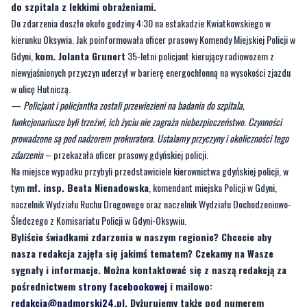
Gdyni,
kom. Jolanta Grunert
35-letni policjant kierujący radiowozem z
niewyjaśnionych przyczyn uderzył w barierę energochłonną na wysokości zjazdu
w ulicę Hutniczą.
—
Policjant i policjantka zostali przewiezieni na badania do szpitala,
funkcjonariusze byli trzeźwi, ich życiu nie zagraża niebezpieczeństwo. Czynności
prowadzone są pod nadzorem prokuratora. Ustalamy przyczyny i okoliczności tego
zdarzenia
– przekazała oficer prasowy gdyńskiej policji.
Na miejsce wypadku przybyli przedstawiciele kierownictwa gdyńskiej policji, w
tym
mł. insp. Beata Nienadowska
, komendant miejska Policji w Gdyni,
naczelnik Wydziału Ruchu Drogowego oraz naczelnik Wydziału Dochodzeniowo-
Śledczego z Komisariatu Policji w Gdyni-Oksywiu.
Byliście świadkami zdarzenia w naszym regionie? Chcecie aby
nasza redakcja zajęła się jakimś tematem? Czekamy na Wasze
sygnały i informacje. Można kontaktować się z naszą redakcją za
pośrednictwem
strony facebookowej
i mailowo:
redakcja@nadmorski24.pl
. Dyżurujemy także pod numerem
telefonu 729 715 670.