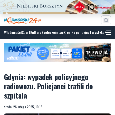
Wiadomości
Sport
Kultura
Społeczeństwo
Kronika policyjna
Turystyka
Fotoga
Gdynia: wypadek policyjnego
radiowozu. Policjanci trafili do
szpitala
środa, 26 lutego 2025, 10:15