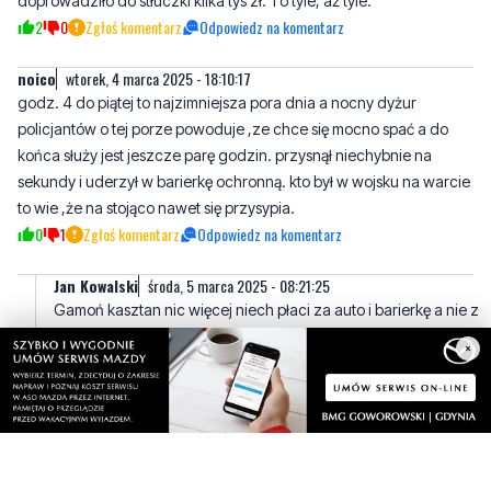
godz. 4 do piątej to najzimniejsza pora dnia a nocny dyżur
policjantów o tej porze powoduje ,ze chce się mocno spać a do
końca służy jest jeszcze parę godzin. przysnął niechybnie na
sekundy i uderzył w barierkę ochronną. kto był w wojsku na warcie
to wie ,że na stojąco nawet się przysypia.
0
1
Zgłoś komentarz
Odpowiedz na komentarz
Jan Kowalski
środa, 5 marca 2025 - 08:21:25
Gamoń kasztan nic więcej niech płaci za auto i barierkę a nie z
naszych podatków
1
0
Zgłoś komentarz
Odpowiedz na komentarz
×
Napisz swój komentarz
Nie hejtuj, pisz kulturalnie i zgodne z prawem
komentarze! Jeśli widzisz niestosowny wpis -
kliknij "zgłoś nadużycie".