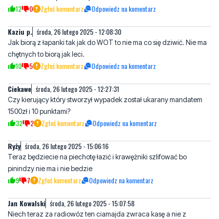
Jak biorą z łapanki tak jak do WOT to nie ma co się dziwić. Nie ma
chętnych to biorą jak leci.
10
5
Zgłoś komentarz
Odpowiedz na komentarz
Ciekawe
środa, 26 lutego 2025 - 12:27:31
Czy kierujący który stworzył wypadek został ukarany mandatem
1500zł i 10 punktami?
32
2
Zgłoś komentarz
Odpowiedz na komentarz
Ryży
środa, 26 lutego 2025 - 15:06:16
Teraz będziecie na piechotę łazić i krawężniki szlifować bo
pinindzy nie ma i nie bedzie
9
7
Zgłoś komentarz
Odpowiedz na komentarz
Jan Kowalski
środa, 26 lutego 2025 - 15:07:58
Niech teraz za radiowóz ten ciamajda zwraca kasę a nie z
naszych podatków się rozbijają
13
3
Zgłoś komentarz
Odpowiedz na komentarz