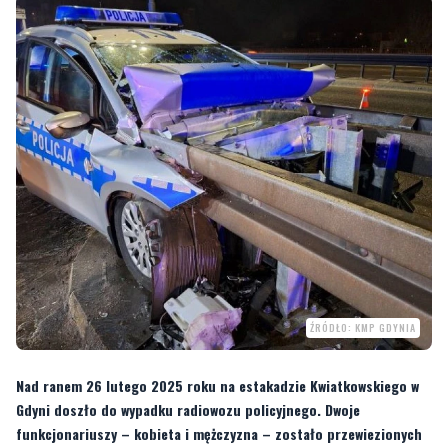
ŹRÓDŁO: KMP GDYNIA
Nad ranem 26 lutego 2025 roku na estakadzie Kwiatkowskiego w
Gdyni doszło do wypadku radiowozu policyjnego. Dwoje
funkcjonariuszy – kobieta i mężczyzna – zostało przewiezionych
do szpitala z lekkimi obrażeniami.
Do zdarzenia doszło około godziny 4:30 na estakadzie Kwiatkowskiego w
kierunku Oksywia. Jak poinformowała oficer prasowy Komendy Miejskiej Policji w