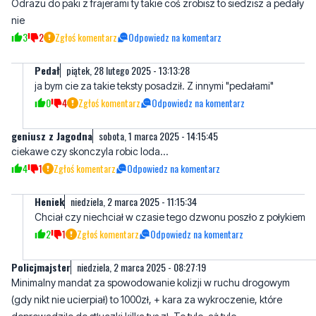
Pedał
piątek, 28 lutego 2025 - 13:13:28
ja bym cie za takie teksty posadził. Z innymi "pedałami"
0
4
Zgłoś komentarz
Odpowiedz na komentarz
geniusz z Jagodna
sobota, 1 marca 2025 - 14:15:45
ciekawe czy skonczyla robic loda...
4
1
Zgłoś komentarz
Odpowiedz na komentarz
Heniek
niedziela, 2 marca 2025 - 11:15:34
Chciał czy niechciał w czasie tego dzwonu poszło z połykiem
2
1
Zgłoś komentarz
Odpowiedz na komentarz
Policjmajster
niedziela, 2 marca 2025 - 08:27:19
Minimalny mandat za spowodowanie kolizji w ruchu drogowym
(gdy nikt nie ucierpiał) to 1000zł, + kara za wykroczenie, które
doprowadziło do stłuczki kilka tys zł. To tyle, aż tyle.
2
0
Zgłoś komentarz
Odpowiedz na komentarz
noico
wtorek, 4 marca 2025 - 18:10:17