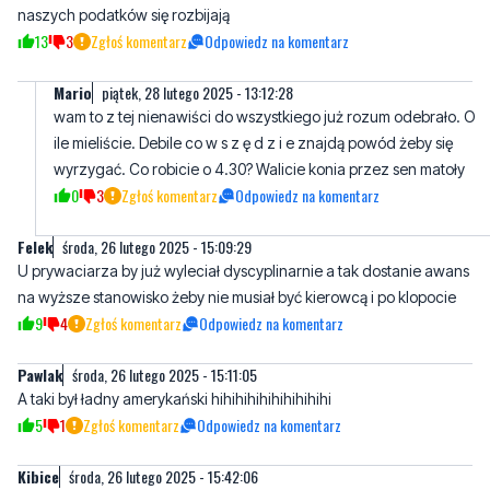
Mario
piątek, 28 lutego 2025 - 13:12:28
wam to z tej nienawiści do wszystkiego już rozum odebrało. O
ile mieliście. Debile co w s z ę d z i e znajdą powód żeby się
wyrzygać. Co robicie o 4.30? Walicie konia przez sen matoły
0
3
Zgłoś komentarz
Odpowiedz na komentarz
Felek
środa, 26 lutego 2025 - 15:09:29
U prywaciarza by już wyleciał dyscyplinarnie a tak dostanie awans
na wyższe stanowisko żeby nie musiał być kierowcą i po klopocie
9
4
Zgłoś komentarz
Odpowiedz na komentarz
Pawlak
środa, 26 lutego 2025 - 15:11:05
A taki był ładny amerykański hihihihihihihihihihi
5
1
Zgłoś komentarz
Odpowiedz na komentarz
Kibice
środa, 26 lutego 2025 - 15:42:06
Guwno im zrobiom ale jak by cywile tak zrobili to odrazu 1500
mandatu i punkty karne a nawet zabrane prawojazdy a im
pouczenie bo swój swojego nie będzie karał