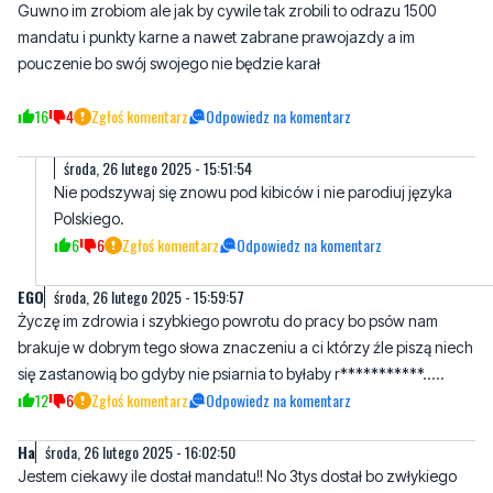
16
4
Zgłoś komentarz
Odpowiedz na komentarz
środa, 26 lutego 2025 - 15:51:54
Nie podszywaj się znowu pod kibiców i nie parodiuj języka
Polskiego.
6
6
Zgłoś komentarz
Odpowiedz na komentarz
EGO
środa, 26 lutego 2025 - 15:59:57
Życzę im zdrowia i szybkiego powrotu do pracy bo psów nam
brakuje w dobrym tego słowa znaczeniu a ci którzy źle piszą niech
się zastanowią bo gdyby nie psiarnia to byłaby r***********.....
12
6
Zgłoś komentarz
Odpowiedz na komentarz
Ha
środa, 26 lutego 2025 - 16:02:50
Jestem ciekawy ile dostał mandatu!! No 3tys dostał bo zwłykiego
obywatela takie mandaty piszą
27
0
Zgłoś komentarz
Odpowiedz na komentarz