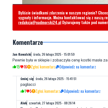
Byliście świadkami zdarzenia w naszym regionie? Chce
sygnały i informacje. Można kontaktować się z naszą r
redakcja@nadmorski24.pl
Dyżurujemy także pod nume
Komentarze
Jan Kowalski
środa, 26 lutego 2025 - 15:01:59
Pewnie była w sklepie i zobaczyła cenę kostki masła za 
15
16
Zgłoś komentarz
Odpowiedz na komentarz
śmiej się
środa, 26 lutego 2025 - 15:41:51
pagliacci
1
5
Zgłoś komentarz
Odpowiedz na komentarz
AIek
czwartek, 27 lutego 2025 - 08:26:14