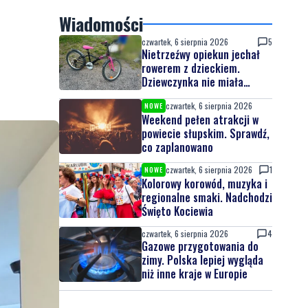
Wiadomości
czwartek, 6 sierpnia 2026
5
Nietrzeźwy opiekun jechał
rowerem z dzieckiem.
Dziewczynka nie miała
kasku
czwartek, 6 sierpnia 2026
NOWE
Weekend pełen atrakcji w
powiecie słupskim. Sprawdź,
co zaplanowano
czwartek, 6 sierpnia 2026
1
NOWE
Kolorowy korowód, muzyka i
regionalne smaki. Nadchodzi
Święto Kociewia
czwartek, 6 sierpnia 2026
4
Gazowe przygotowania do
zimy. Polska lepiej wygląda
niż inne kraje w Europie