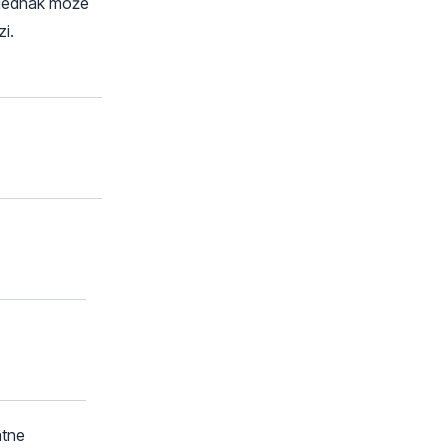
 jednak może
i.
atne