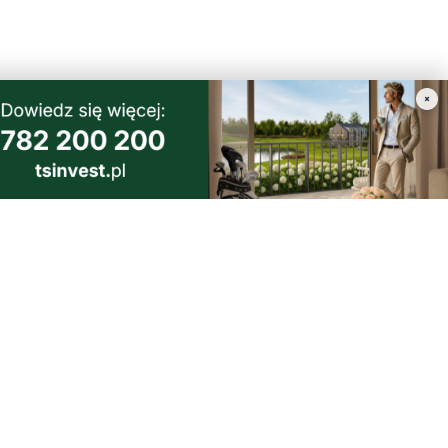
×
argane
krócić. To