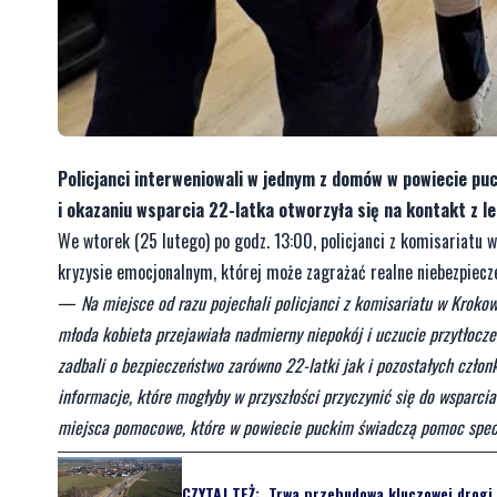
Policjanci interweniowali w jednym z domów w powiecie pu
i okazaniu wsparcia 22-latka otworzyła się na kontakt z l
We wtorek (25 lutego) po godz. 13:00, policjanci z komisariatu 
kryzysie emocjonalnym, której może zagrażać realne niebezpiecze
—
Na miejsce od razu pojechali policjanci z komisariatu w Kroko
młoda kobieta przejawiała nadmierny niepokój i uczucie przytłoczen
zadbali o bezpieczeństwo zarówno 22-latki jak i pozostałych czło
informacje, które mogłyby w przyszłości przyczynić się do wsparc
miejsca pomocowe, które w powiecie puckim świadczą pomoc spec
CZYTAJ TEŻ:
Trwa przebudowa kluczowej drogi. 