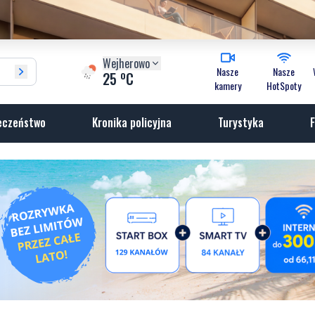
Wejherowo
Nasze
Nasze
o
25
C
kamery
HotSpoty
eczeństwo
Kronika policyjna
Turystyka
F