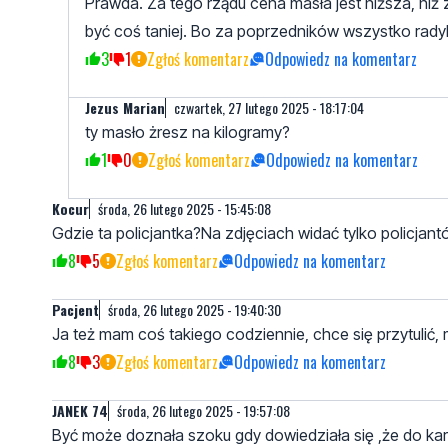
Prawda. Za tego rządu cena masła jest niższa, ni
być coś taniej. Bo za poprzedników wszystko radyka
3
1
Zgłoś komentarz
Odpowiedz na komentarz
Jezus Marian
czwartek, 27 lutego 2025 - 18:17:04
ty masło żresz na kilogramy?
1
0
Zgłoś komentarz
Odpowiedz na komentarz
Kocur
środa, 26 lutego 2025 - 15:45:08
Gdzie ta policjantka?Na zdjęciach widać tylko policjant
8
5
Zgłoś komentarz
Odpowiedz na komentarz
Pacjent
środa, 26 lutego 2025 - 19:40:30
Ja też mam coś takiego codziennie, chce się przytulić, m
8
3
Zgłoś komentarz
Odpowiedz na komentarz
JANEK 74
środa, 26 lutego 2025 - 19:57:08
Być może doznała szoku gdy dowiedziała się ,że do kar