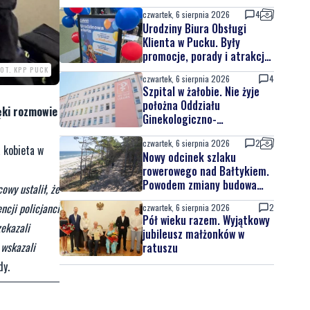
czwartek, 6 sierpnia 2026
4
Urodziny Biura Obsługi
Klienta w Pucku. Były
promocje, porady i atrakcje
dla najmłodszych
FOT. KPP PUCK
czwartek, 6 sierpnia 2026
4
Szpital w żałobie. Nie żyje
położna Oddziału
ęki rozmowie
Ginekologiczno-
Położniczego
czwartek, 6 sierpnia 2026
2
a kobieta w
Nowy odcinek szlaku
rowerowego nad Bałtykiem.
Powodem zmiany budowa
owy ustalił, że
elektrowni jądrowej
ncji policjanci
czwartek, 6 sierpnia 2026
2
Pół wieku razem. Wyjątkowy
ekazali
jubileusz małżonków w
 wskazali
ratuszu
dy.