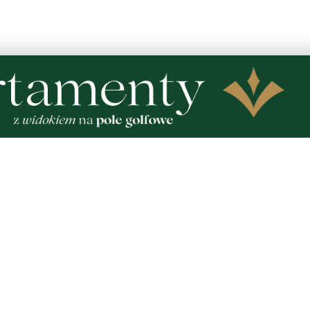
trzebę przytulenia do policjantki, to tylko świadczy, że ma st
wsparcie liczyć nie może, skoro była potrzeba pomocy wewnątrz
e się z tragedii kobiety. Takie chamskie zachowania należy u
nieakceptowalne.