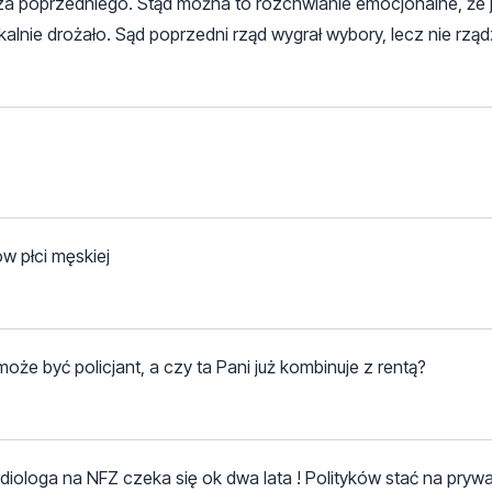
ż za poprzedniego. Stąd można to rozchwianie emocjonalne, że
lnie drożało. Sąd poprzedni rząd wygrał wybory, lecz nie rządz
ów płci męskiej
oże być policjant, a czy ta Pani już kombinuje z rentą?
diologa na NFZ czeka się ok dwa lata ! Polityków stać na pryw