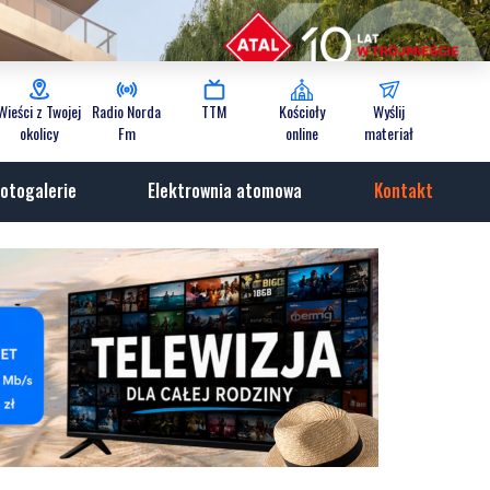
Wieści z Twojej
Radio Norda
TTM
Kościoły
Wyślij
okolicy
Fm
online
materiał
otogalerie
Elektrownia atomowa
Kontakt