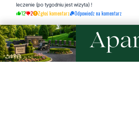
leczenie (po tygodniu jest wizyta) !
12
2
Zgłoś komentarz
Odpowiedz na komentarz
Janek
środa, 26 lutego 2025 - 21:54:27
Ja mam tak co poniedziałek rano i żyje
6
8
Zgłoś komentarz
Odpowiedz na komentarz
Mieszkaniec Wejherowa
czwartek, 27 lutego 2025 - 06:20:04
Skoro jest w dużym kryzysie emocjonalnym oraz miała po
nerwy, a z jej rodziną jest coś nie tak. Raczej na ich 
4
0
Zgłoś komentarz
Odpowiedz na komentarz
Czytelnik zniesmaczony
czwartek, 27 lutego 2025 - 07:08:17
Może by redakcja usunęła komentarze ameb naśmiewając
forum słynie z głupoty ale kpienie z ludzi chorych jest 
18
4
Zgłoś komentarz
Odpowiedz na komentarz