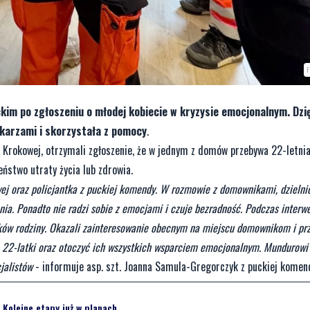
ckim po zgłoszeniu o młodej kobiecie w kryzysie emocjonalnym. Dzi
ekarzami i skorzystała z pomocy
.
w Krokowej, otrzymali zgłoszenie, że w jednym z domów przebywa 22-letni
ństwo utraty życia lub zdrowia.
wej oraz policjantka z puckiej komendy. W rozmowie z domownikami, dzielnic
ia. Ponadto nie radzi sobie z emocjami i czuje bezradność. Podczas interwe
nków rodziny. Okazali zainteresowanie obecnym na miejscu domownikom i prz
ia 22-latki oraz otoczyć ich wszystkich wsparciem emocjonalnym. Mundurowi
jalistów
- informuje asp. szt. Joanna Samula-Gregorczyk z puckiej komen
Kolejne etapy już w planach