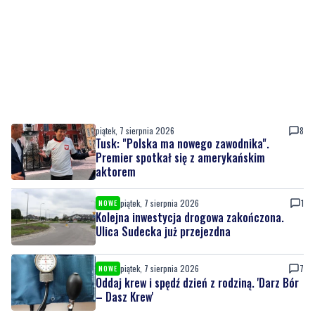
piątek, 7 sierpnia 2026
8
Tusk: "Polska ma nowego zawodnika".
Premier spotkał się z amerykańskim
aktorem
piątek, 7 sierpnia 2026
1
NOWE
Kolejna inwestycja drogowa zakończona.
Ulica Sudecka już przejezdna
piątek, 7 sierpnia 2026
7
NOWE
Oddaj krew i spędź dzień z rodziną. 'Darz Bór
– Dasz Krew'
piątek, 7 sierpnia 2026
1
Dziewięć nowych trolejbusów wyjechało na
ulice miasta. To inwestycja za ponad 28 mln