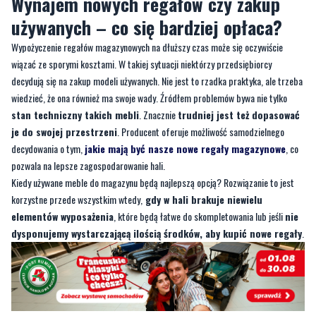
wiązać ze sporymi kosztami. W takiej sytuacji niektórzy przedsiębiorcy
decydują się na zakup modeli używanych. Nie jest to rzadka praktyka, ale trzeba
wiedzieć, że ona również ma swoje wady. Źródłem problemów bywa nie tylko
stan techniczny takich mebli
. Znacznie
trudniej jest też dopasować
je do swojej przestrzeni
. Producent oferuje możliwość samodzielnego
decydowania o tym,
jakie mają być nasze nowe regały magazynowe
, co
pozwala na lepsze zagospodarowanie hali.
Kiedy używane meble do magazynu będą najlepszą opcją? Rozwiązanie to jest
korzystne przede wszystkim wtedy,
gdy w hali brakuje niewielu
elementów wyposażenia
, które będą łatwe do skompletowania lub jeśli
nie
dysponujemy wystarczającą ilością środków, aby kupić nowe regały
.
Komentowanie wyłączone
Ten artykuł nie umożliwia dodawania