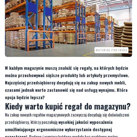
MATERIAŁ PARTNERA
W każdym magazynie muszą znaleźć się regały, na których będzie
można przechowywać cięższe produkty lub artykuły przemysłowe.
Najczęściej przedsiębiorcy decydują się na zakup nowych mebli,
czasami jednak warto zastanowić się nad usługą wynajmu. Która
opcja będzie lepsza?
Kiedy warto kupić regał do magazynu?
Na zakup nowych regałów magazynowych zazwyczaj decydują się doświadczeni
przedsiębiorcy, którzy poszukują
wysokiej jakości wyposażenia
umożliwiającego ergonomiczne wykorzystanie dostępnej
przestrzeni
. Budowę i wymiary każdego modelu bez problemu można
dopasować do specyfiki przechowywanych towarów czy zagospodarowania
magazynu. Nie bez znaczenia jest też ich jakość – decydując się na nowe meble,
będziesz mieć pewność, że
zachowają swoją kondycję przez wiele lat
.