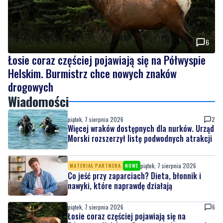
6
Łosie coraz częściej pojawiają się na Półwyspie
Helskim. Burmistrz chce nowych znaków
drogowych
Wiadomości
piątek, 7 sierpnia 2026
2
Więcej wraków dostępnych dla nurków. Urząd
Morski rozszerzył listę podwodnych atrakcji
piątek, 7 sierpnia 2026
MATERIAŁ PARTNERA
NOWE
Co jeść przy zaparciach? Dieta, błonnik i
nawyki, które naprawdę działają
piątek, 7 sierpnia 2026
6
Łosie coraz częściej pojawiają się na
Półwyspie Helskim. Burmistrz chce nowych
znaków drogowych
piątek, 7 sierpnia 2026
8