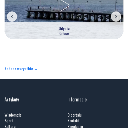
Gdynia
Orłowo
Zobacz wszystkie →
Artykuły
Informacje
Wiadomości
O portalu
Sport
Kontakt
Kultura
Regulamin
Społeczeństwo
Polityka prywatności
Kronika policyjna
Reklama