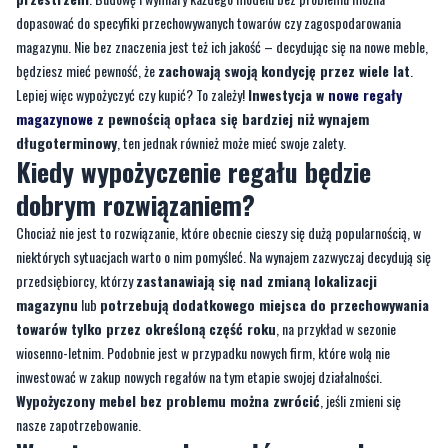
Lepiej więc wypożyczyć czy kupić? To zależy!
Inwestycja w
nowe regały
magazynowe
z pewnością opłaca się bardziej niż wynajem
długoterminowy
, ten jednak również może mieć swoje zalety.
Kiedy wypożyczenie regału będzie
dobrym rozwiązaniem?
Chociaż nie jest to rozwiązanie, które obecnie cieszy się dużą popularnością, w
niektórych sytuacjach warto o nim pomyśleć. Na wynajem zazwyczaj decydują się
przedsiębiorcy, którzy
zastanawiają się nad zmianą lokalizacji
magazynu
lub
potrzebują dodatkowego miejsca do przechowywania
towarów tylko przez określoną część roku
, na przykład w sezonie
wiosenno-letnim. Podobnie jest w przypadku nowych firm, które wolą nie
inwestować w zakup nowych regałów na tym etapie swojej działalności.
Wypożyczony mebel bez problemu można zwrócić
, jeśli zmieni się
nasze zapotrzebowanie.
Wynajem nowych regałów czy zakup
używanych – co się bardziej opłaca?
Wypożyczenie regałów magazynowych na dłuższy czas może się oczywiście