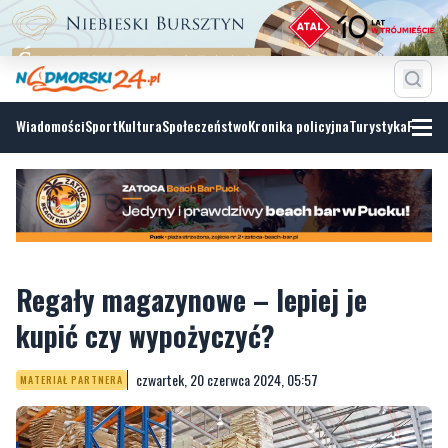
Wiadomości
Sport
Kultura
Społeczeństwo
Kronika policyjna
Turystyka
Fotoga
Regały magazynowe – lepiej je
kupić czy wypożyczyć?
czwartek, 20 czerwca 2024, 05:57
MATERIAŁ PARTNERA