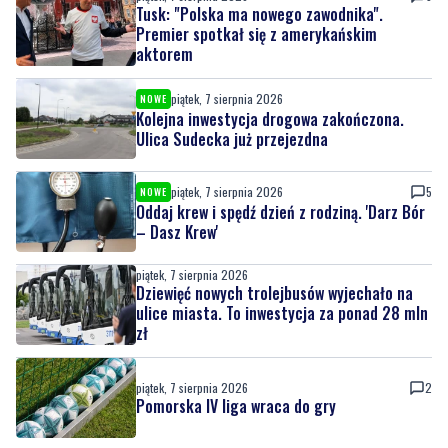
Tusk: "Polska ma nowego zawodnika".
Premier spotkał się z amerykańskim
aktorem
piątek, 7 sierpnia 2026
NOWE
Kolejna inwestycja drogowa zakończona.
Ulica Sudecka już przejezdna
piątek, 7 sierpnia 2026
5
NOWE
Oddaj krew i spędź dzień z rodziną. 'Darz Bór
– Dasz Krew'
piątek, 7 sierpnia 2026
Dziewięć nowych trolejbusów wyjechało na
ulice miasta. To inwestycja za ponad 28 mln
zł
piątek, 7 sierpnia 2026
2
Pomorska IV liga wraca do gry