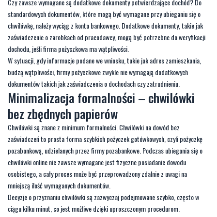
Czy zawsze wymagane są dodatkowe dokumenty potwierdzające dochód? Do
standardowych dokumentów, które mogą być wymagane przy ubieganiu się o
chwilówkę, należy wyciąg z konta bankowego. Dodatkowe dokumenty, takie jak
zaświadczenie o zarobkach od pracodawcy, mogą być potrzebne do weryfikacji
dochodu, jeśli firma pożyczkowa ma wątpliwości.
W sytuacji, gdy informacje podane we wniosku, takie jak adres zamieszkania,
budzą wątpliwości, firmy pożyczkowe zwykle nie wymagają dodatkowych
dokumentów takich jak zaświadczenia o dochodach czy zatrudnieniu.
Minimalizacja formalności – chwilówki
bez zbędnych papierów
Chwilówki są znane z minimum formalności. Chwilówki na dowód bez
zaświadczeń to prosta forma szybkich pożyczek gotówkowych, czyli pożyczkę
pozabankową, udzielanych przez firmy pozabankowe. Podczas ubiegania się o
chwilówki online nie zawsze wymagane jest fizyczne posiadanie dowodu
osobistego, a cały proces może być przeprowadzony zdalnie z uwagi na
mniejszą ilość wymaganych dokumentów.
Decyzje o przyznaniu chwilówki są zazwyczaj podejmowane szybko, często w
ciągu kilku minut, co jest możliwe dzięki uproszczonym procedurom.