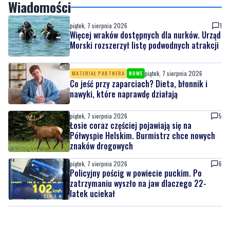
Wiadomości
piątek, 7 sierpnia 2026
1
Więcej wraków dostępnych dla nurków. Urząd
Morski rozszerzył listę podwodnych atrakcji
piątek, 7 sierpnia 2026
MATERIAŁ PARTNERA
NOWE
Co jeść przy zaparciach? Dieta, błonnik i
nawyki, które naprawdę działają
piątek, 7 sierpnia 2026
5
Łosie coraz częściej pojawiają się na
Półwyspie Helskim. Burmistrz chce nowych
znaków drogowych
piątek, 7 sierpnia 2026
6
Policyjny pościg w powiecie puckim. Po
zatrzymaniu wyszło na jaw dlaczego 22-
latek uciekał