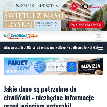
Wiadomości
Sport
Kultura
Społeczeństwo
Kronika policyjna
Turystyka
Fotoga
Jakie dane są potrzebne do
chwilówki - niezbędne informacje
przed wzięciem pożyczki!