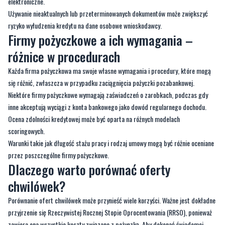
elektroniczne.
Używanie nieaktualnych lub przeterminowanych dokumentów może zwiększyć
ryzyko wyłudzenia kredytu na dane osobowe wnioskodawcy.
Firmy pożyczkowe a ich wymagania –
różnice w procedurach
Każda firma pożyczkowa ma swoje własne wymagania i procedury, które mogą
się różnić, zwłaszcza w przypadku zaciągnięcia pożyczki pozabankowej.
Niektóre firmy pożyczkowe wymagają zaświadczeń o zarobkach, podczas gdy
inne akceptują wyciągi z konta bankowego jako dowód regularnego dochodu.
Ocena zdolności kredytowej może być oparta na różnych modelach
scoringowych.
Warunki takie jak długość stażu pracy i rodzaj umowy mogą być różnie oceniane
przez poszczególne firmy pożyczkowe.
Dlaczego warto porównać oferty
chwilówek?
Porównanie ofert chwilówek może przynieść wiele korzyści. Ważne jest dokładne
przyjrzenie się Rzeczywistej Rocznej Stopie Oprocentowania (RRSO), ponieważ
zawiera ona wszystkie koszty związane z pożyczką. Aby dokonać świadomej