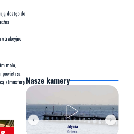
rują dostęp do
można
a atrakcyjne
kim molo,
m powietrzu.
Nasze kamery
jącą atmosferę
Gdynia
Orłowo