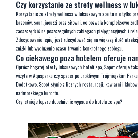
Czy korzystanie ze strefy wellness w l
Korzystanie ze strefy wellness w luksusowym spa to nie tylko prz
basenów, saun, jacuzzi oraz siłowni, co pozwala kompleksowo zad
zaoszczędzić na poszczególnych zabiegach pielęgnacyjnych i rela
Zdecydowanie lepiej jest zdecydować się na większą ilość atrakc
zniżki lub wydłużenie czasu trwania konkretnego zabiegu.
Co ciekawego poza hotelem oferuje na
Oprócz bogatej oferty luksusowych hoteli spa, Sopot oferuje tak
wizyta w Aquaparku czy spacer po urokliwym Trójmiejskim Parku 
Dodatkowo, Sopot słynie z licznych restauracji, kawiarni i klub
nadmorskiego kurortu.
Czy istnieje lepsze dopełnienie wypadu do hotelu ze spa?