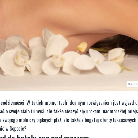
MATER
łku codzienności. W takich momentach idealnym rozwiązaniem jest wyjazd d
ć o swoje ciało i umysł, ale także cieszyć się urokami nadmorskiej miejs
e swojego molo czy pięknych plaż, ale także z bogatej oferty luksusowych
nie w Sopocie?
azd do hotelu spa nad morzem