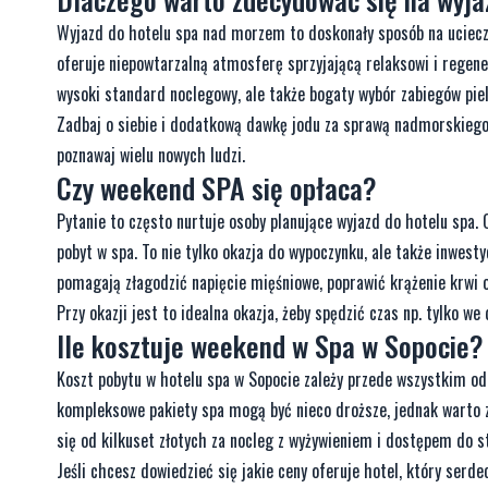
Wyjazd do hotelu spa nad morzem to doskonały sposób na uciecz
oferuje niepowtarzalną atmosferę sprzyjającą relaksowi i regene
wysoki standard noclegowy, ale także bogaty wybór zabiegów piel
Zadbaj o siebie i dodatkową dawkę jodu za sprawą nadmorskiego k
poznawaj wielu nowych ludzi.
Czy weekend SPA się opłaca?
Pytanie to często nurtuje osoby planujące wyjazd do hotelu spa.
pobyt w spa. To nie tylko okazja do wypoczynku, ale także inwest
pomagają złagodzić napięcie mięśniowe, poprawić krążenie krwi 
Przy okazji jest to idealna okazja, żeby spędzić czas np. tylko 
Ile kosztuje weekend w Spa w Sopocie?
Koszt pobytu w hotelu spa w Sopocie zależy przede wszystkim o
kompleksowe pakiety spa mogą być nieco droższe, jednak warto 
się od kilkuset złotych za nocleg z wyżywieniem i dostępem do s
Jeśli chcesz dowiedzieć się jakie ceny oferuje hotel, który serde