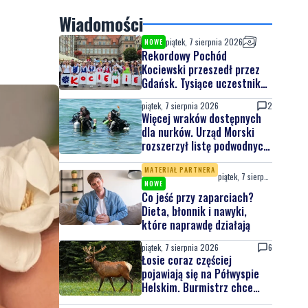
Wiadomości
piątek, 7 sierpnia 2026
NOWE
Rekordowy Pochód
Kociewski przeszedł przez
Gdańsk. Tysiące uczestników
na jubileuszowej edycji
piątek, 7 sierpnia 2026
2
Więcej wraków dostępnych
dla nurków. Urząd Morski
rozszerzył listę podwodnych
atrakcji
MATERIAŁ PARTNERA
piątek, 7 sierpnia 2026
NOWE
Co jeść przy zaparciach?
Dieta, błonnik i nawyki,
które naprawdę działają
piątek, 7 sierpnia 2026
6
Łosie coraz częściej
pojawiają się na Półwyspie
Helskim. Burmistrz chce
nowych znaków drogowych