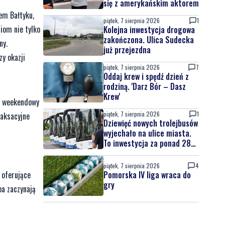
się z amerykańskim aktorem
em Bałtyku,
piątek, 7 sierpnia 2026
1
iom nie tylko
Kolejna inwestycja drogowa
zakończona. Ulica Sudecka
ny.
już przejezdna
zy okazji
piątek, 7 sierpnia 2026
7
Oddaj krew i spędź dzień z
rodziną. 'Darz Bór – Dasz
Krew'
 w weekendowy
piątek, 7 sierpnia 2026
1
laksacyjne
Dziewięć nowych trolejbusów
wyjechało na ulice miasta.
To inwestycja za ponad 28
mln zł
piątek, 7 sierpnia 2026
4
 oferujące
Pomorska IV liga wraca do
gry
pa zaczynają