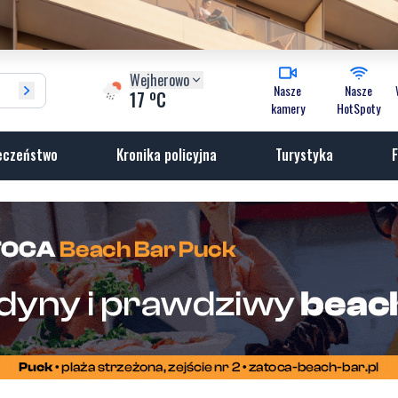
Wejherowo
Nasze
Nasze
o
17
C
kamery
HotSpoty
eczeństwo
Kronika policyjna
Turystyka
F