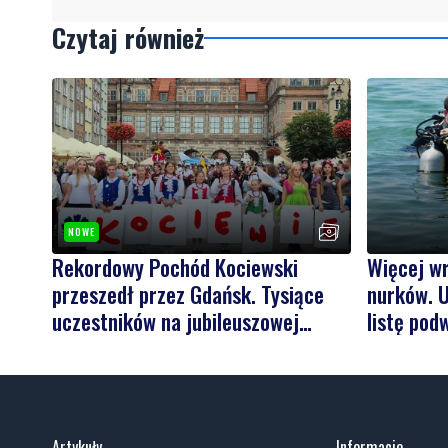
Czytaj również
NOWE
Rekordowy Pochód Kociewski
Więcej w
przeszedł przez Gdańsk. Tysiące
nurków. U
uczestników na jubileuszowej
listę pod
edycji
Artykuły
Informacje