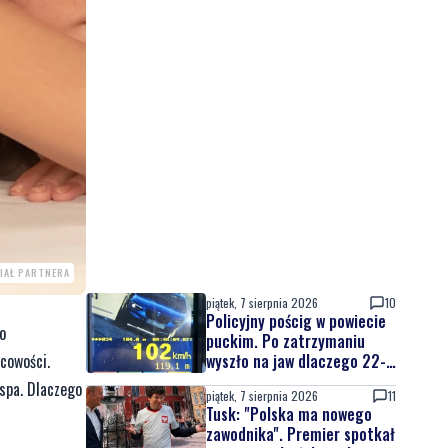
IAŁ PARTNERA
piątek, 7 sierpnia 2026
10
Policyjny pościg w powiecie
o
puckim. Po zatrzymaniu
cowości.
wyszło na jaw dlaczego 22-
latek uciekał
 spa. Dlaczego
piątek, 7 sierpnia 2026
11
Tusk: "Polska ma nowego
zawodnika". Premier spotkał