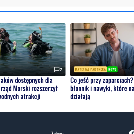
2
MATERIAŁ PARTNERA
NOWE
raków dostępnych dla
Co jeść przy zaparciach?
rząd Morski rozszerzył
błonnik i nawyki, które 
wodnych atrakcji
działają
Zobacz