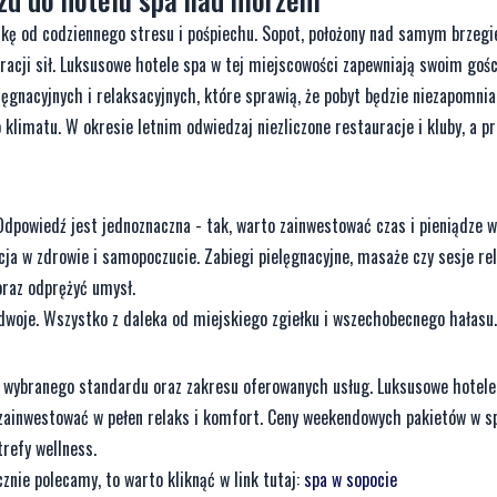
kę od codziennego stresu i pośpiechu. Sopot, położony nad samym brzegi
racji sił. Luksusowe hotele spa w tej miejscowości zapewniają swoim gośc
ęgnacyjnych i relaksacyjnych, które sprawią, że pobyt będzie niezapomnia
limatu. W okresie letnim odwiedzaj niezliczone restauracje i kluby, a pr
 Odpowiedź jest jednoznaczna - tak, warto zainwestować czas i pieniądze
ycja w zdrowie i samopoczucie. Zabiegi pielęgnacyjne, masaże czy sesje re
oraz odprężyć umysł.
we dwoje. Wszystko z daleka od miejskiego zgiełku i wszechobecnego hałasu.
d wybranego standardu oraz zakresu oferowanych usług. Luksusowe hotele
zainwestować w pełen relaks i komfort. Ceny weekendowych pakietów w s
trefy wellness.
cznie polecamy, to warto kliknąć w link tutaj:
spa w sopocie