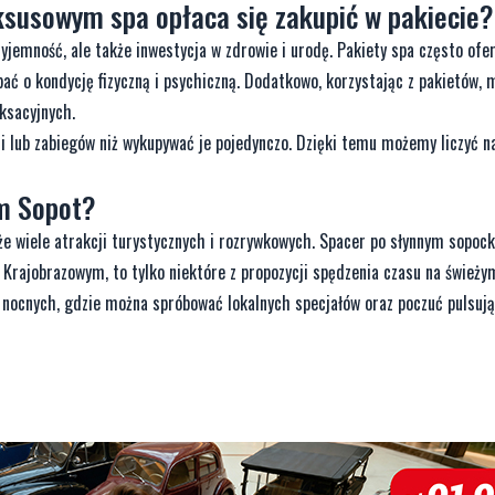
uksusowym spa opłaca się zakupić w pakiecie?
yjemność, ale także inwestycja w zdrowie i urodę. Pakiety spa często ofe
bać o kondycję fizyczną i psychiczną. Dodatkowo, korzystając z pakietów, 
ksacyjnych.
ji lub zabiegów niż wykupywać je pojedynczo. Dzięki temu możemy liczyć n
m Sopot?
że wiele atrakcji turystycznych i rozrywkowych. Spacer po słynnym sopoc
Krajobrazowym, to tylko niektóre z propozycji spędzenia czasu na świeży
ów nocnych, gdzie można spróbować lokalnych specjałów oraz poczuć pulsu