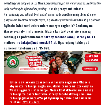
wjeżdżając na ulicę od ul. 12 Marca przemieszczając się w kierunku ul. Reformatów,
żeby można było wjechać na parking
- dodaje
prezydent miasta
.
Na realizację wszystkich tych zadań samorządy wspólnie mają ubiegać się o
pozyskanie środków zewnętrznych, a pozostały wkład własny dzielić po połowie.
Byliście świadkami zdarzenia w naszym regionie? Czekamy na
Wasze sygnały i informacje. Można kontaktować się z naszą
redakcją za pośrednictwem
strony facebookowej
,
strony na X
i
mailowo:
redakcja@nadmorski24.pl
. Dyżurujemy także pod
numerem telefonu 729 715 670.
Byliście świadkami zdarzenia w naszym regionie? Chcecie
aby nasza redakcja zajęła się jakimś tematem? Czekamy na
Wasze sygnały i informacje. Można kontaktować się z naszą
redakcją za pośrednictwem strony facebookowej i mailowo:
redakcja@nadmorski24.pl
Dyżurujemy także pod numerem
telefonu
729 715 670
.