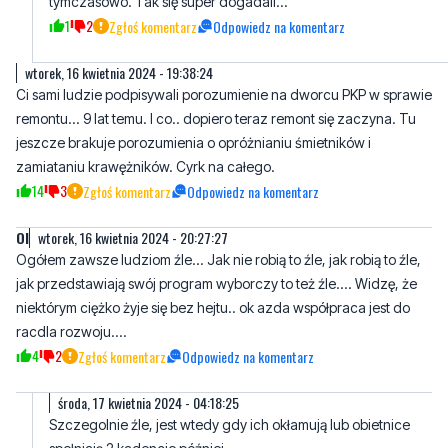
tymczasowo. Tak się super dogadali...
1
2
Zgłoś komentarz
Odpowiedz na komentarz
wtorek, 16 kwietnia 2024 - 19:38:24
Ci sami ludzie podpisywali porozumienie na dworcu PKP w sprawie
remontu... 9 lat temu. I co.. dopiero teraz remont się zaczyna. Tu
jeszcze brakuje porozumienia o opróżnianiu śmietników i
zamiataniu krawężników. Cyrk na całego.
14
3
Zgłoś komentarz
Odpowiedz na komentarz
Ol
wtorek, 16 kwietnia 2024 - 20:27:27
Ogółem zawsze ludziom źle... Jak nie robią to źle, jak robią to źle,
jak przedstawiają swój program wyborczy to też źle.... Widzę, że
niektórym ciężko żyje się bez hejtu.. ok azda współpraca jest do
racdla rozwoju....
4
2
Zgłoś komentarz
Odpowiedz na komentarz
środa, 17 kwietnia 2024 - 04:18:25
Szczegolnie źle, jest wtedy gdy ich okłamują lub obietnice