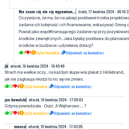
Nie znam się ale się wypowiem...
środa, 17 kwietnia 2024 - 06:16:3
Oczywiście, że ma, bo na jakiejś podstawie trzeba projektow
zadania ich kolejność i ich finansowanie, wskazywać Gminę 
Powiat jako współfinansującego zadanie np przy pozyskiwan
środków zewnętrznych. Jaka byłaby podstawa do planowan
środków w budżecie i udzielenia dotacji?
2
1
Zgłoś komentarz
Odpowiedz na komentarz
jk
wtorek, 16 kwietnia 2024 - 16:49:48
Strach ma wielkie oczy , na każdym słupie wisi plakat z Hildebrand,
jak nie zagłosuja młodzi to nic się nie zmieni.
13
6
Zgłoś komentarz
Odpowiedz na komentarz
jan kowalski
wtorek, 16 kwietnia 2024 - 17:09:03
Gdynia powiedziała - Dość. A Wejherowo ... ?
12
8
Zgłoś komentarz
Odpowiedz na komentarz
mouse
wtorek, 16 kwietnia 2024 - 17:43:05