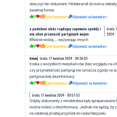
obaczyć ten dokument. Hildebrandt do końca debaty
świetnej formie
5
1
Zgłoś komentarz
Odpowiedz na komentarz
a podobno obóz rządzący zapewnia spokój i
środa, 
nie chce przenosić partyjnych wojen
2024 -
Właśnie widzę,... wyzywając innych
4
1
Zgłoś komentarz
Odpowiedz na komentarz
hmm
środa, 17 kwietnia 2024 - 09:36:03
troska o wszystkich mieszkańców (bez względu na ic
czy przynależność partyjną) nie oznacza zgody na si
partyjniackiej dezinformacji
4
2
Zgłoś komentarz
Odpowiedz na komentarz
środa, 17 kwietnia 2024 - 09:57:53
Gdyby dokumenty z ministerstwa były spreparowane 
można mówić o dezinformacji. Jednak nie sądzę, by 
na ostatniej prostej przyniósł do radia fałszywki.