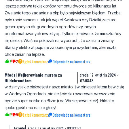
jeszcze potrwa tak jak próby remontu dworca od kilkunastu lat.
Zwalanie tego zadania na pkp było największym błędem. Trzeba
było robić samemu, tak jak węzeł Kwiatowa czy Działki zamiast
generujacych długi wodnych ogrodów czy innych
przeformatowanych inwestycji. Tylko nie mówcie, że mieszkańcy
się cieszą. Właśnie pokazali na wyborach, że czas na zmiany.
Starszy elektorat pójdzie za obecnym prezydentem, ale reszta
chce zmian na lepsze.
7
2
Zgłoś komentarz
Odpowiedz na komentarz
Młodzi Wejherowianie murem za
środa, 17 kwietnia 2024 -
Hildebrandtem
07:08:18
widzimy jakie piękne jest nasze miasto, świetnie jest latem bawić się
w Wodnych Ogrodach, niezłe ściezki rowerowe i wreszczcie
będzie super boisko na Blizie (i na Wazie pewnie też). Hilda to
spoko gość i ma nasze głosy!
9
9
Zgłoś komentarz
Odpowiedz na komentarz
Franki
środa, 17 kwietnia 2024 - 09:03:53