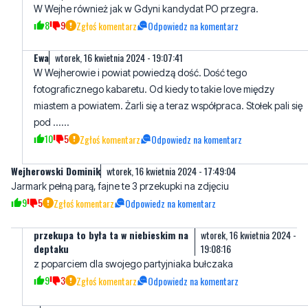
W Wejhe również jak w Gdyni kandydat PO przegra.
8
9
Zgłoś komentarz
Odpowiedz na komentarz
Ewa
wtorek, 16 kwietnia 2024 - 19:07:41
W Wejherowie i powiat powiedzą dość. Dość tego
fotograficznego kabaretu. Od kiedy to takie love między
miastem a powiatem. Żarli się a teraz współpraca. Stołek pali się
pod ......
10
5
Zgłoś komentarz
Odpowiedz na komentarz
Wejherowski Dominik
wtorek, 16 kwietnia 2024 - 17:49:04
Jarmark pełną parą, fajne te 3 przekupki na zdjęciu
9
5
Zgłoś komentarz
Odpowiedz na komentarz
przekupa to była ta w niebieskim na
wtorek, 16 kwietnia 2024 -
deptaku
19:08:16
z poparciem dla swojego partyjniaka bułczaka
9
3
Zgłoś komentarz
Odpowiedz na komentarz