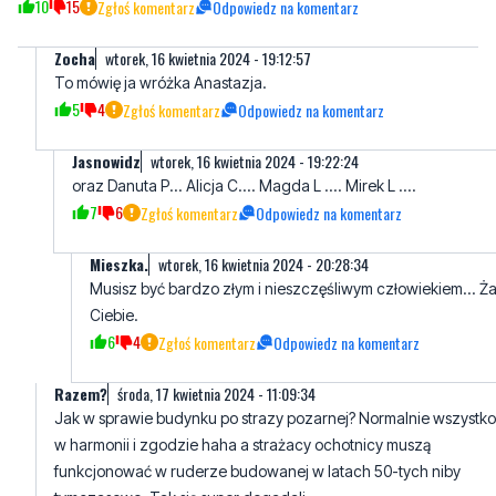
10
15
Zgłoś komentarz
Odpowiedz na komentarz
Zocha
wtorek, 16 kwietnia 2024 - 19:12:57
To mówię ja wróżka Anastazja.
5
4
Zgłoś komentarz
Odpowiedz na komentarz
Jasnowidz
wtorek, 16 kwietnia 2024 - 19:22:24
oraz Danuta P... Alicja C.... Magda L .... Mirek L ....
7
6
Zgłoś komentarz
Odpowiedz na komentarz
Mieszka.
wtorek, 16 kwietnia 2024 - 20:28:34
Musisz być bardzo złym i nieszczęśliwym człowiekiem... Ża
Ciebie.
6
4
Zgłoś komentarz
Odpowiedz na komentarz
Razem?
środa, 17 kwietnia 2024 - 11:09:34
Jak w sprawie budynku po strazy pozarnej? Normalnie wszystko
w harmonii i zgodzie haha a strażacy ochotnicy muszą
funkcjonować w ruderze budowanej w latach 50-tych niby