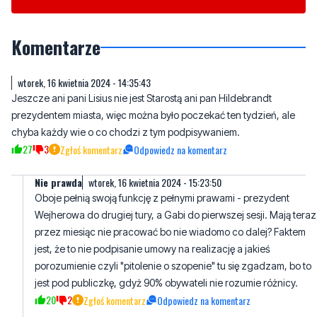
Komentarze
wtorek, 16 kwietnia 2024 - 14:35:43
Jeszcze ani pani Lisius nie jest Starostą ani pan Hildebrandt
prezydentem miasta, więc można było poczekać ten tydzień, ale
chyba każdy wie o co chodzi z tym podpisywaniem.
27
3
Zgłoś komentarz
Odpowiedz na komentarz
Nie prawda
wtorek, 16 kwietnia 2024 - 15:23:50
Oboje pełnią swoją funkcję z pełnymi prawami - prezydent
Wejherowa do drugiej tury, a Gabi do pierwszej sesji. Mają teraz
przez miesiąc nie pracować bo nie wiadomo co dalej? Faktem
jest, że to nie podpisanie umowy na realizację a jakieś
porozumienie czyli "pitolenie o szopenie" tu się zgadzam, bo to
jest pod publiczkę, gdyż 90% obywateli nie rozumie różnicy.
20
2
Zgłoś komentarz
Odpowiedz na komentarz