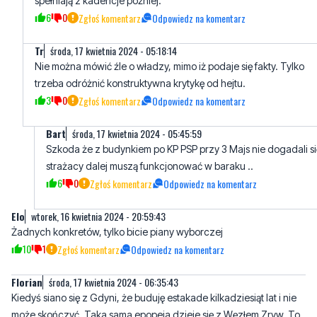
spełniają 2 kadencje później.
6
0
Zgłoś komentarz
Odpowiedz na komentarz
Tr
środa, 17 kwietnia 2024 - 05:18:14
Nie można mówić źle o władzy, mimo iż podaje się fakty. Tylko
trzeba odróżnić konstruktywna krytykę od hejtu.
3
0
Zgłoś komentarz
Odpowiedz na komentarz
Bart
środa, 17 kwietnia 2024 - 05:45:59
Szkoda że z budynkiem po KP PSP przy 3 Majs nie dogadali się
strażacy dalej muszą funkcjonować w baraku ..
6
0
Zgłoś komentarz
Odpowiedz na komentarz
Elo
wtorek, 16 kwietnia 2024 - 20:59:43
Żadnych konkretów, tylko bicie piany wyborczej
10
1
Zgłoś komentarz
Odpowiedz na komentarz
Florian
środa, 17 kwietnia 2024 - 06:35:43
Kiedyś siano się z Gdyni, że buduję estakade kilkadziesiąt lat i nie
może skończyć. Taka sama epopeja dzieje się z Węzłem Zryw. To