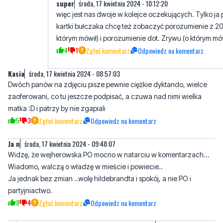
super
środa, 17 kwietnia 2024 - 10:12:20
więc jest nas dwoje w kolejce oczekujących. Tylko ja
kartki bułczaka chcę też zobaczyć porozumienie z 20
którym mówił) i porozumienie dot. Zrywu (o którym mów
4
1
Zgłoś komentarz
Odpowiedz na komentarz
Kasia
środa, 17 kwietnia 2024 - 08:57:03
Dwóch panów na zdjęciu pisze pewnie ciężkie dyktando, wielce
zaoferowani, co tu jeszcze podpisać, a czuwa nad nimi wielka
matka :D i patrzy by nie zgapiali
5
3
Zgłoś komentarz
Odpowiedz na komentarz
Ja n
środa, 17 kwietnia 2024 - 09:48:07
Widzę, że wejherowska PO mocno w natarciu w komentarzach...
Wiadomo, walczą o władzę w mieście i powiecie..
Ja jednak bez zmian ..wolę hildebrandta i spokój, a nie PO i
partyjniactwo.
8
4
Zgłoś komentarz
Odpowiedz na komentarz