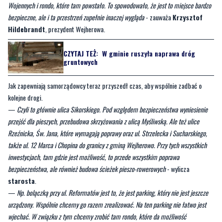
Wojennych i rondo, które tam powstało. To spowodowało, że jest to miejsce bardzo
bezpieczne, ale i ta przestrzeń zupełnie inaczej wygląda
- zauważa
Krzysztof
Hildebrandt
, prezydent Wejherowa.
CZYTAJ TEŻ:
W gminie ruszyła naprawa dróg
gruntowych
Jak zapewniają samorządowcy teraz przyszedł czas, aby wspólnie zadbać o
kolejne drogi.
—
Czyli to głównie ulica Sikorskiego. Pod względem bezpieczeństwa wyniesienie
przejść dla pieszych, przebudowa skrzyżowania z ulicą Myśliwską. Ale też ulice
Rzeźnicka, Św. Jana, które wymagają poprawy oraz ul. Strzelecka i Sucharskiego,
także ul. 12 Marca i Chopina do granicy z gminą Wejherowo. Przy tych wszystkich
inwestycjach, tam gdzie jest możliwość, to przede wszystkim poprawa
bezpieczeństwa, ale również budowa ścieżek pieszo-rowerowych
- wylicza
starosta
.
—
Np. bolączką przy ul. Reformatów jest to, że jest parking, który nie jest jeszcze
urządzony. Wspólnie chcemy go razem zrealizować. Na ten parking nie łatwo jest
wjechać. W związku z tym chcemy zrobić tam rondo, które da możliwość