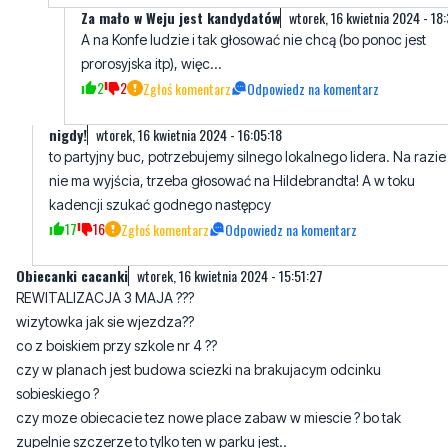
Za mało w Weju jest kandydatów
wtorek, 16 kwietnia 2024 - 18
A na Konfe ludzie i tak głosować nie chcą (bo ponoc jest
prorosyjska itp), więc...
2
2
Zgłoś komentarz
Odpowiedz na komentarz
nigdy!
wtorek, 16 kwietnia 2024 - 16:05:18
to partyjny buc, potrzebujemy silnego lokalnego lidera. Na razie
nie ma wyjścia, trzeba głosować na Hildebrandta! A w toku
kadencji szukać godnego następcy
17
16
Zgłoś komentarz
Odpowiedz na komentarz
Obiecanki cacanki
wtorek, 16 kwietnia 2024 - 15:51:27
REWITALIZACJA 3 MAJA ???
wizytowka jak sie wjezdza??
co z boiskiem przy szkole nr 4 ??
czy w planach jest budowa sciezki na brakujacym odcinku
sobieskiego ?
czy moze obiecacie tez nowe place zabaw w miescie ? bo tak
zupelnie szczerze to tylko ten w parku jest..