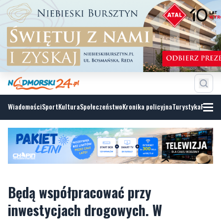
Wiadomości
Sport
Kultura
Społeczeństwo
Kronika policyjna
Turystyka
Fotoga
Będą współpracować przy
inwestycjach drogowych. W