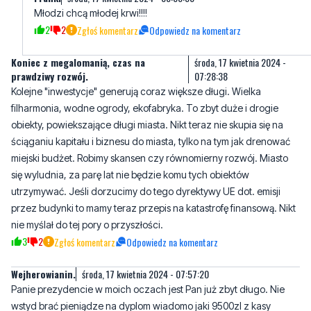
Młodzi chcą młodej krwi!!!!
2
2
Zgłoś komentarz
Odpowiedz na komentarz
Koniec z megalomanią, czas na
środa, 17 kwietnia 2024 -
prawdziwy rozwój.
07:28:38
Kolejne "inwestycje" generują coraz większe długi. Wielka
filharmonia, wodne ogrody, ekofabryka. To zbyt duże i drogie
obiekty, powiekszające długi miasta. Nikt teraz nie skupia się na
ściąganiu kapitału i biznesu do miasta, tylko na tym jak drenować
miejski budżet. Robimy skansen czy równomierny rozwój. Miasto
się wyludnia, za parę lat nie będzie komu tych obiektów
utrzymywać. Jeśli dorzucimy do tego dyrektywy UE dot. emisji
przez budynki to mamy teraz przepis na katastrofę finansową. Nikt
nie myślał do tej pory o przyszłości.
3
2
Zgłoś komentarz
Odpowiedz na komentarz
Wejherowianin.
środa, 17 kwietnia 2024 - 07:57:20
Panie prezydencie w moich oczach jest Pan już zbyt długo. Nie
wstyd brać pieniądze na dyplom wiadomo jaki 9500zl z kasy