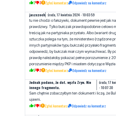
2
3
Zgłoś komentarz
Odpowiedz na komentarz
jaszczoch
środa, 17 kwietnia 2024 - 10:03:59
tu nie chodzi o fałszywki, dokument pewnie jest jak na
prawdziwy. Tylko bułczak prawdopodobnie celowo m
treścią jak na partyjniaka przystało. Albo (wariant drug
sztuczka polega na tym, że ministerstwo (rządzone p
innych partyjniaków typu bułczak) przysłało fragmen
odpowiedź, by bułczak miał czym wymachiwać. By p
prawdę należałoby pokazać pełne porozumienie z 201
porozumienie między PKP i miastem dotyczące Węzła
5
2
Zgłoś komentarz
Odpowiedz na komentarz
Jednak podano, że dot. węzła Zryw. Nie
środa, 17 kw
innego fragmentu.
- 10:07:30
Sam chętnie zobaczyłbym ten dokument i liczę, że Bu
ujawni.
4
1
Zgłoś komentarz
Odpowiedz na komentarz