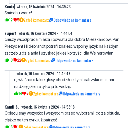
Kania
wtorek, 16 kwietnia 2024 - 14:39:23
Śmiechu warte!
12
5
Zgłoś komentarz
Odpowiedz na komentarz
super!
wtorek, 16 kwietnia 2024 - 14:44:04
cieszy współpraca miasta i powiatu dla dobra Mieszkańców. Pan
Prezydent Hildebrandt potrafi znaleźć wspólny język na każdym
szczeblu działania i uzyskać jakieś korzyści dla Wejherowian.
10
22
Zgłoś komentarz
Odpowiedz na komentarz
wtorek, 16 kwietnia 2024 - 14:46:47
o, właśnie o takie głosy chodziło z tym teatrzykiem. mam
nadzieję że nie tylko ja to widzę.
14
7
Zgłoś komentarz
Odpowiedz na komentarz
Kamil S.
wtorek, 16 kwietnia 2024 - 14:53:18
Obiecujemy wszystko i wszystkim przed wyborami, co za obłuda,
ciężko na ten cyrk już patrzeć
16
1
Zgłoś komentarz
Odpowiedz na komentarz