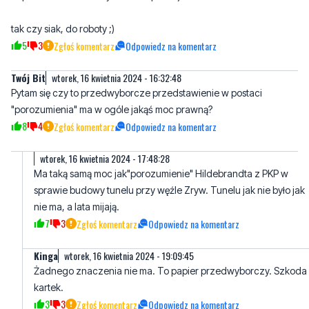
tak czy siak, do roboty ;)
5
3
Zgłoś komentarz
Odpowiedz na komentarz
Twój Bit
wtorek, 16 kwietnia 2024 - 16:32:48
Pytam się czy to przedwyborcze przedstawienie w postaci
"porozumienia" ma w ogóle jakąś moc prawną?
8
4
Zgłoś komentarz
Odpowiedz na komentarz
wtorek, 16 kwietnia 2024 - 17:48:28
Ma taką samą moc jak"porozumienie" Hildebrandta z PKP w
sprawie budowy tunelu przy węźle Zryw. Tunelu jak nie było jak
nie ma, a lata mijają.
7
3
Zgłoś komentarz
Odpowiedz na komentarz
Kinga
wtorek, 16 kwietnia 2024 - 19:09:45
Żadnego znaczenia nie ma. To papier przedwyborczy. Szkoda
kartek.
3
3
Zgłoś komentarz
Odpowiedz na komentarz