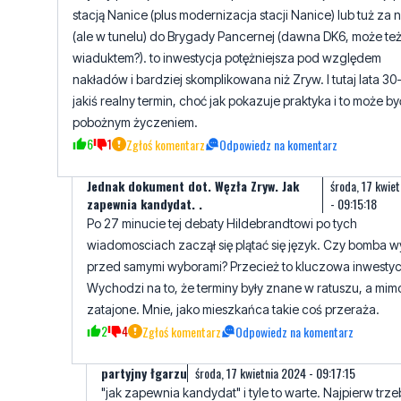
stacją Nanice (plus modernizacja stacji Nanice) lub tuż za n
(ale w tunelu) do Brygady Pancernej (dawna DK6, może też
wiaduktem?). to inwestycja potężniejsza pod względem
nakładów i bardziej skomplikowana niż Zryw. I tutaj lata 30-
jakiś realny termin, choć jak pokazuje praktyka i to może by
pobożnym życzeniem.
6
1
Zgłoś komentarz
Odpowiedz na komentarz
Jednak dokument dot. Węzła Zryw. Jak
środa, 17 kwie
zapewnia kandydat. .
- 09:15:18
Po 27 minucie tej debaty Hildebrandtowi po tych
wiadomosciach zaczął się plątać się język. Czy bomba 
przed samymi wyborami? Przecież to kluczowa inwestyc
Wychodzi na to, że terminy były znane w ratuszu, a mimo
zatajone. Mnie, jako mieszkańca takie coś przeraża.
2
4
Zgłoś komentarz
Odpowiedz na komentarz
partyjny łgarzu
środa, 17 kwietnia 2024 - 09:17:15
"jak zapewnia kandydat" i tyle to warte. Najpierw trz