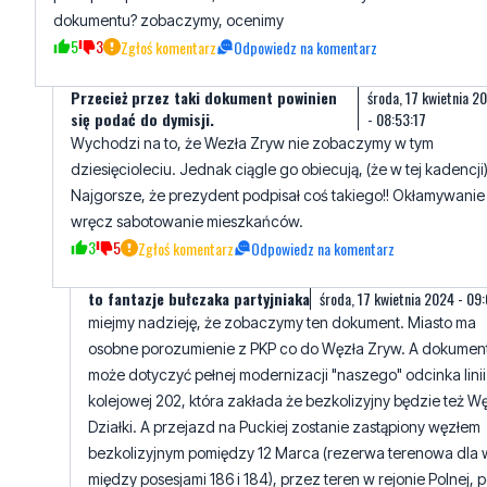
dokumentu? zobaczymy, ocenimy
5
3
Zgłoś komentarz
Odpowiedz na komentarz
Przecież przez taki dokument powinien
środa, 17 kwietnia 2
się podać do dymisji.
- 08:53:17
Wychodzi na to, że Wezła Zryw nie zobaczymy w tym
dziesięcioleciu. Jednak ciągle go obiecują, (że w tej kadencji)
Najgorsze, że prezydent podpisał coś takiego!! Okłamywanie 
wręcz sabotowanie mieszkańców.
3
5
Zgłoś komentarz
Odpowiedz na komentarz
to fantazje bułczaka partyjniaka
środa, 17 kwietnia 2024 - 09
miejmy nadzieję, że zobaczymy ten dokument. Miasto ma
osobne porozumienie z PKP co do Węzła Zryw. A dokumen
może dotyczyć pełnej modernizacji "naszego" odcinka linii
kolejowej 202, która zakłada że bezkolizyjny będzie też W
Działki. A przejazd na Puckiej zostanie zastąpiony węzłem
bezkolizyjnym pomiędzy 12 Marca (rezerwa terenowa dla 
między posesjami 186 i 184), przez teren w rejonie Polnej, 