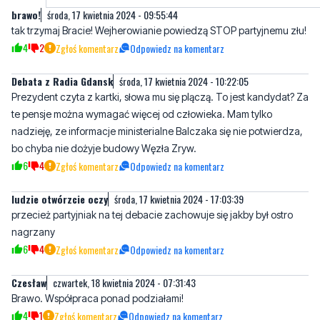
brawo!
środa, 17 kwietnia 2024 - 09:55:44
tak trzymaj Bracie! Wejherowianie powiedzą STOP partyjnemu złu!
4
2
Zgłoś komentarz
Odpowiedz na komentarz
Debata z Radia Gdansk
środa, 17 kwietnia 2024 - 10:22:05
Prezydent czyta z kartki, słowa mu się plączą. To jest kandydat? Za
te pensje można wymagać więcej od człowieka. Mam tylko
nadzieję, ze informacje ministerialne Balczaka się nie potwierdza,
bo chyba nie dożyje budowy Węzła Zryw.
6
4
Zgłoś komentarz
Odpowiedz na komentarz
ludzie otwórzcie oczy
środa, 17 kwietnia 2024 - 17:03:39
przecież partyjniak na tej debacie zachowuje się jakby był ostro
nagrzany
6
4
Zgłoś komentarz
Odpowiedz na komentarz
Czesław
czwartek, 18 kwietnia 2024 - 07:31:43
Brawo. Współpraca ponad podziałami!
4
1
Zgłoś komentarz
Odpowiedz na komentarz