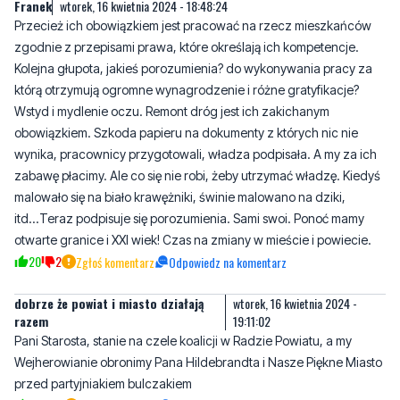
Franek
wtorek, 16 kwietnia 2024 - 18:48:24
Przecież ich obowiązkiem jest pracować na rzecz mieszkańców
zgodnie z przepisami prawa, które określają ich kompetencje.
Kolejna głupota, jakieś porozumienia? do wykonywania pracy za
którą otrzymują ogromne wynagrodzenie i różne gratyfikacje?
Wstyd i mydlenie oczu. Remont dróg jest ich zakichanym
obowiązkiem. Szkoda papieru na dokumenty z których nic nie
wynika, pracownicy przygotowali, władza podpisała. A my za ich
zabawę płacimy. Ale co się nie robi, żeby utrzymać władzę. Kiedyś
malowało się na biało krawężniki, świnie malowano na dziki,
itd...Teraz podpisuje się porozumienia. Sami swoi. Ponoć mamy
otwarte granice i XXI wiek! Czas na zmiany w mieście i powiecie.
20
2
Zgłoś komentarz
Odpowiedz na komentarz
dobrze że powiat i miasto działają
wtorek, 16 kwietnia 2024 -
razem
19:11:02
Pani Starosta, stanie na czele koalicji w Radzie Powiatu, a my
Wejherowianie obronimy Pana Hildebrandta i Nasze Piękne Miasto
przed partyjniakiem bulczakiem