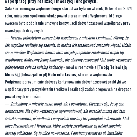
współpracę przy realizacji inwestycji drogowych.
Sala konferencyjna wejherowskiego starostwa była we wtorek, 16 kwietnia 2024
roku, miejscem spotkania władz powiatu oraz miasta Wejherowa, którego
owocem było podpisanie umowy o kontynuacji dotychczasowej współpracy przy
inwestycjach drogowych.
—
Naszym priorytetem zawsze była współpraca z miastem i gminami. Wiemy, że
jak wspólnie realizuje się zadania, to można ich zrealizować znacznie więcej. Udało
się w mieście Wejherowie bardzo dużo dużych projektów zrealizować dzięki tej
współpracy. Kończymy jedną kadencję, ale chcemy rozpocząć i już sobie wyznaczyć
priorytetowe cele na kolejną kadencję
- mówi w rozmowie z [
Twoją Telewizją
Morską
] (telewizjattm.pl)
Gabriela Lisius
, starosta wejherowski.
Podpisane porozumienie dotyczy kontynuowania dotychczasowej praktyki we
współpracy przy pozyskiwaniu środków i realizacji zadań drogowych na drogach
powiatowych w mieście.
—
Zmieniamy w mieście nasze drogi, ale i powiatowe. Cieszymy się, że są one
nowoczesne. Nie tylko wystarczy je wyremontować, ale przecież muszą być tam
ścieżki rowerowe, oświetlenie i oczywiście musimy też pamiętać o drzewach. I tak
ulice Przemysłowa i Tartaczna, które zostały zrealizowane są dzisiaj zupełnie
inaczej odbierane. Są to ulice nowoczesne. Popatrzmy nawet na ul. Inwalidów