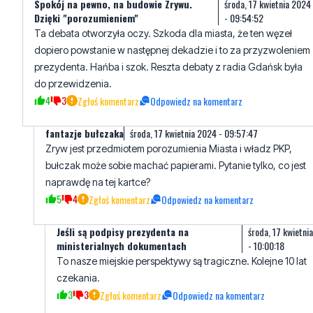
Spokój na pewno, na budowie Zrywu.
środa, 17 kwietnia 2024
Dzięki "porozumieniem"
- 09:54:52
Ta debata otworzyła oczy. Szkoda dla miasta, że ten węzeł
dopiero powstanie w następnej dekadzie i to za przyzwoleniem
prezydenta. Hańba i szok. Reszta debaty z radia Gdańsk była
do przewidzenia.
4
3
Zgłoś komentarz
Odpowiedz na komentarz
fantazje bułczaka
środa, 17 kwietnia 2024 - 09:57:47
Zryw jest przedmiotem porozumienia Miasta i władz PKP,
bułczak może sobie machać papierami. Pytanie tylko, co jest
naprawdę na tej kartce?
5
4
Zgłoś komentarz
Odpowiedz na komentarz
Jeśli są podpisy prezydenta na
środa, 17 kwietni
ministerialnych dokumentach
- 10:00:18
To nasze miejskie perspektywy są tragiczne. Kolejne 10 lat
czekania.
3
3
Zgłoś komentarz
Odpowiedz na komentarz