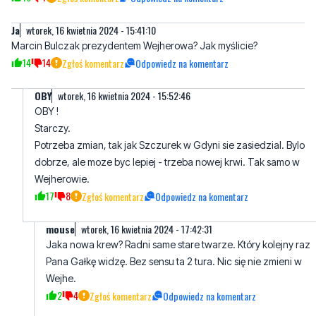
Ja
wtorek, 16 kwietnia 2024 - 15:41:10
Marcin Bulczak prezydentem Wejherowa? Jak myślicie?
14
14
Zgłoś komentarz
Odpowiedz na komentarz
OBY
wtorek, 16 kwietnia 2024 - 15:52:46
OBY !
Starczy.
Potrzeba zmian, tak jak Szczurek w Gdyni sie zasiedzial. Bylo
dobrze, ale moze byc lepiej - trzeba nowej krwi. Tak samo w
Wejherowie.
17
8
Zgłoś komentarz
Odpowiedz na komentarz
mouse
wtorek, 16 kwietnia 2024 - 17:42:31
Jaka nowa krew? Radni same stare twarze. Który kolejny raz
Pana Gałkę widzę. Bez sensu ta 2 tura. Nic się nie zmieni w
Wejhe.
2
4
Zgłoś komentarz
Odpowiedz na komentarz