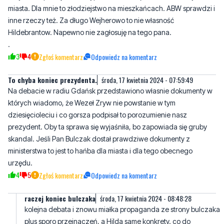
miasta. Dla mnie to złodziejstwo na mieszkańcach. ABW sprawdzi i
inne rzeczy też. Za długo Wejherowo to nie własność
Hildebrantow. Napewno nie zagłosuję na tego pana.
.
3
4
Zgłoś komentarz
Odpowiedz na komentarz
To chyba koniec prezydenta.
środa, 17 kwietnia 2024 - 07:59:49
Na debacie w radiu Gdańsk przedstawiono własnie dokumenty w
których wiadomo, że Wezeł Zryw nie powstanie w tym
dziesięcioleciu i co gorsza podpisał to porozumienie nasz
prezydent. Oby ta sprawa się wyjaśniła, bo zapowiada się gruby
skandal. Jeśli Pan Bulczak dostał prawdziwe dokumenty z
ministerstwa to jest to hańba dla miasta i dla tego obecnego
urzędu.
4
5
Zgłoś komentarz
Odpowiedz na komentarz
raczej koniec bulczaka
środa, 17 kwietnia 2024 - 08:48:28
kolejna debata i znowu miałka propaganda ze strony bulczaka
plus sporo przeinaczeń, a Hilda same konkrety. co do