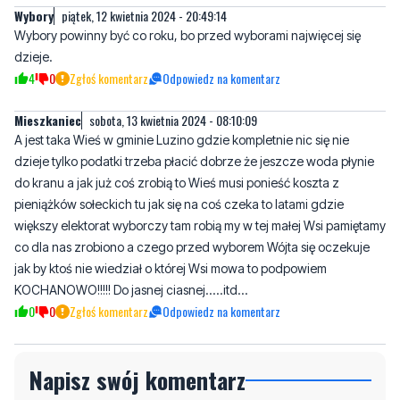
Wybory
piątek, 12 kwietnia 2024 - 20:49:14
Wybory powinny być co roku, bo przed wyborami najwięcej się
dzieje.
4
0
Zgłoś komentarz
Odpowiedz na komentarz
Mieszkaniec
sobota, 13 kwietnia 2024 - 08:10:09
A jest taka Wieś w gminie Luzino gdzie kompletnie nic się nie
dzieje tylko podatki trzeba płacić dobrze że jeszcze woda płynie
do kranu a jak już coś zrobią to Wieś musi ponieść koszta z
pieniążków sołeckich tu jak się na coś czeka to latami gdzie
większy elektorat wyborczy tam robią my w tej małej Wsi pamiętamy
co dla nas zrobiono a czego przed wyborem Wójta się oczekuje
jak by ktoś nie wiedział o której Wsi mowa to podpowiem
KOCHANOWO!!!!! Do jasnej ciasnej.....itd...
0
0
Zgłoś komentarz
Odpowiedz na komentarz
Napisz swój komentarz