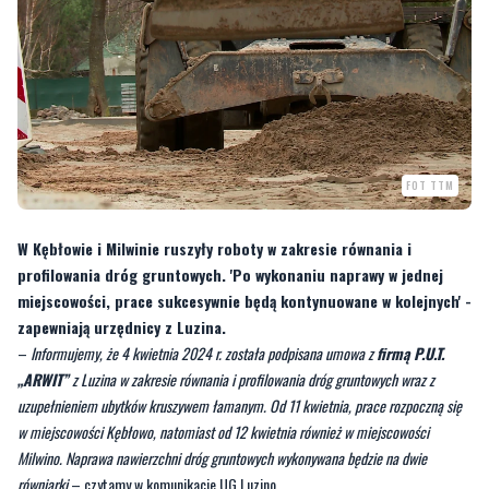
FOT TTM
W Kębłowie i Milwinie ruszyły roboty w zakresie równania i
profilowania dróg gruntowych. 'Po wykonaniu naprawy w jednej
miejscowości, prace sukcesywnie będą kontynuowane w kolejnych' -
zapewniają urzędnicy z Luzina.
–
Informujemy, że 4 kwietnia 2024 r. została podpisana umowa z
firmą P.U.T.
„ARWIT”
z Luzina w zakresie równania i profilowania dróg gruntowych wraz z
uzupełnieniem ubytków kruszywem łamanym. Od 11 kwietnia, prace rozpoczną się
w miejscowości Kębłowo, natomiast od 12 kwietnia również w miejscowości
Milwino. Naprawa nawierzchni dróg gruntowych wykonywana będzie na dwie
równiarki
– czytamy w komunikacie UG Luzino.