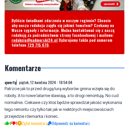
Byliście świadkami zdarzenia w naszym regionie? Chcecie
aby nasza redakcja zajęła się jakimś tematem? Czekamy na
Wasze sygnały i informacje. Można kontaktować się z naszą
redakcją za pośrednictwem strony facebookowej i mailowo:
redakcja@nadmorski24.pl
Dyżurujemy także pod numerem
telefonu
729 715 670
.
Komentarze
qwerty
piątek, 12 kwietnia 2024 - 18:54:04
Patrzcie jak to przed drugą turą wyborów gmina wzięła się do
roboty. A to nowe latarnie stawiają, a to drogi remontują. No cud
normalnie. Ciekawe czy ktoś będzie sprawdzał jakość wykonania
tego remontu czy tylko tak jak w niektórych miejscowościach
przejedzie równiarka i koniec.
4
1
Zgłoś komentarz
Odpowiedz na komentarz