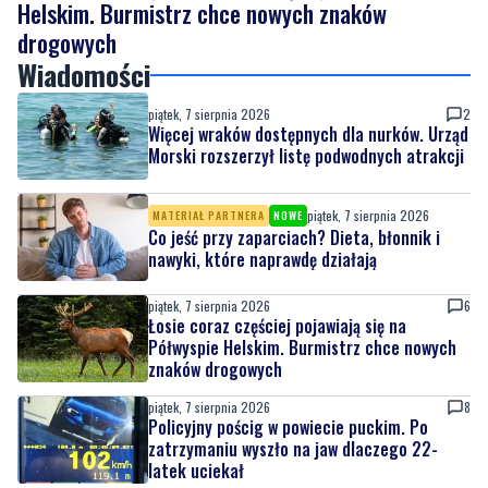
Helskim. Burmistrz chce nowych znaków
drogowych
Wiadomości
piątek, 7 sierpnia 2026
2
Więcej wraków dostępnych dla nurków. Urząd
Morski rozszerzył listę podwodnych atrakcji
piątek, 7 sierpnia 2026
MATERIAŁ PARTNERA
NOWE
Co jeść przy zaparciach? Dieta, błonnik i
nawyki, które naprawdę działają
piątek, 7 sierpnia 2026
6
Łosie coraz częściej pojawiają się na
Półwyspie Helskim. Burmistrz chce nowych
znaków drogowych
piątek, 7 sierpnia 2026
8
Policyjny pościg w powiecie puckim. Po
zatrzymaniu wyszło na jaw dlaczego 22-
latek uciekał