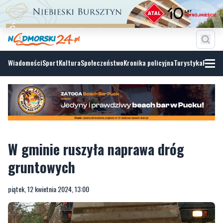
Wiadomości
Sport
Kultura
Społeczeństwo
Kronika policyjna
Turystyka
Fotoga
W gminie ruszyła naprawa dróg
gruntowych
piątek, 12 kwietnia 2024, 13:00