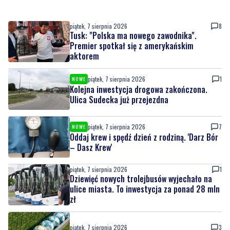
piątek, 7 sierpnia 2026
8
Tusk: "Polska ma nowego zawodnika".
Premier spotkał się z amerykańskim
aktorem
piątek, 7 sierpnia 2026
1
NOWE
Kolejna inwestycja drogowa zakończona.
Ulica Sudecka już przejezdna
piątek, 7 sierpnia 2026
7
NOWE
Oddaj krew i spędź dzień z rodziną. 'Darz Bór
– Dasz Krew'
piątek, 7 sierpnia 2026
1
Dziewięć nowych trolejbusów wyjechało na
ulice miasta. To inwestycja za ponad 28 mln
zł
piątek, 7 sierpnia 2026
3