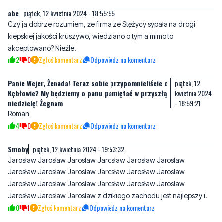
abc
piątek, 12 kwietnia 2024 - 18:55:55
Czy ja dobrze rozumiem, że firma ze Stężycy sypała na drogi
kiepskiej jakości kruszywo, wiedziano o tym a mimo to
akceptowano? Nieźle.
2
0
Zgłoś komentarz
Odpowiedz na komentarz
Panie Wejer, Żenada! Teraz sobie przypomnieliście o
piątek, 12
Kębłowie? My będziemy o panu pamiętać w przyszłą
kwietnia 2024
niedzielę! Żegnam
- 18:59:21
Roman
4
0
Zgłoś komentarz
Odpowiedz na komentarz
Smoby
piątek, 12 kwietnia 2024 - 19:53:32
Jarosław Jarosław Jarosław Jarosław Jarosław Jarosław
Jarosław Jarosław Jarosław Jarosław Jarosław Jarosław
Jarosław Jarosław Jarosław Jarosław Jarosław Jarosław
Jarosław Jarosław Jarosław z dzikiego zachodu jest najlepszy i.
0
1
Zgłoś komentarz
Odpowiedz na komentarz