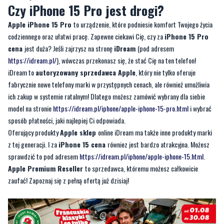
cena
jest duża? Jeśli zajrzysz na stronę
iDream
(pod adresem
https://idream.pl/
), wówczas przekonasz się, że stać Cię na ten telefon!
iDream to
autoryzowany sprzedawca Apple
, który nie tylko oferuje
fabrycznie nowe telefony marki w przystępnych cenach, ale również umożliwia
ich zakup w systemie ratalnym! Dlatego możesz zamówić wybrany dla siebie
model na stronie
https://idream.pl/iphone/apple-iphone-15-pro.html
i wybrać
sposób płatności, jaki najlepiej Ci odpowiada.
Oferujący produkty
Apple sklep
online iDream ma także inne produkty marki
z tej generacji. I za
iPhone 15 cena
równiez jest bardzo atrakcyjna. Możesz
sprawdzić to pod adresem
https://idream.pl/iphone/apple-iphone-15.html
.
Apple Premium Reseller
to sprzedawca, któremu możesz całkowicie
zaufać! Zapoznaj się z pełną ofertą już dzisiaj!