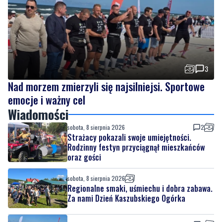
3
Nad morzem zmierzyli się najsilniejsi. Sportowe
emocje i ważny cel
Wiadomości
sobota, 8 sierpnia 2026
2
Strażacy pokazali swoje umiejętności.
Rodzinny festyn przyciągnął mieszkańców
oraz gości
sobota, 8 sierpnia 2026
Regionalne smaki, uśmiechu i dobra zabawa.
Za nami Dzień Kaszubskiego Ogórka
sobota, 8 sierpnia 2026
3
Nad morzem zmierzyli się najsilniejsi.
Sportowe emocje i ważny cel