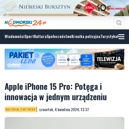
Wiadomości
Sport
Kultura
Społeczeństwo
Kronika policyjna
Turystyka
Fotoga
Apple iPhone 15 Pro: Potęga i
innowacja w jednym urządzeniu
czwartek, 4 kwietnia 2024, 13:37
MATERIAŁ PARTNERA