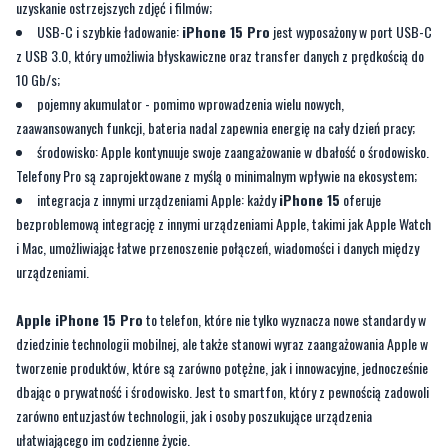
10 Gb/s;
pojemny akumulator - pomimo wprowadzenia wielu nowych,
zaawansowanych funkcji, bateria nadal zapewnia energię na cały dzień pracy;
środowisko: Apple kontynuuje swoje zaangażowanie w dbałość o środowisko.
Telefony Pro są zaprojektowane z myślą o minimalnym wpływie na ekosystem;
integracja z innymi urządzeniami Apple: każdy
iPhone 15
oferuje
bezproblemową integrację z innymi urządzeniami Apple, takimi jak Apple Watch
i Mac, umożliwiając łatwe przenoszenie połączeń, wiadomości i danych między
urządzeniami.
Apple iPhone 15 Pro
to telefon, które nie tylko wyznacza nowe standardy w
dziedzinie technologii mobilnej, ale także stanowi wyraz zaangażowania Apple w
tworzenie produktów, które są zarówno potężne, jak i innowacyjne, jednocześnie
dbając o prywatność i środowisko. Jest to smartfon, który z pewnością zadowoli
zarówno entuzjastów technologii, jak i osoby poszukujące urządzenia
ułatwiającego im codzienne życie.
Czy iPhone 15 Pro jest drogi?
Apple iPhone 15 Pro
to urządzenie, które podniesie komfort Twojego życia
codziennego oraz ułatwi pracę. Zapewne ciekawi Cię, czy za
iPhone 15 Pro