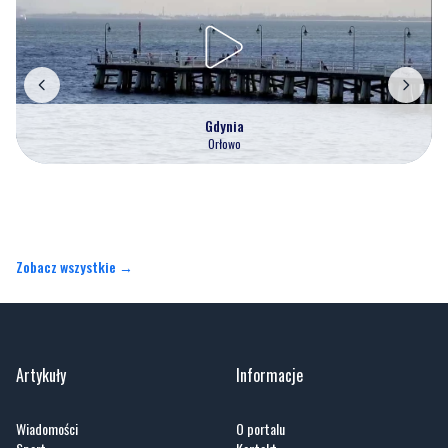
Gdynia
Orłowo
Zobacz wszystkie →
Artykuły
Informacje
Wiadomości
O portalu
Sport
Kontakt
Kultura
Regulamin
Społeczeństwo
Polityka prywatności
Kronika policyjna
Reklama