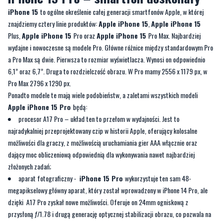
wydajne i nowoczesne są modele Pro. Główne różnice między standardowym Pro
a Pro Max są dwie. Pierwsza to rozmiar wyświetlacza. Wynosi on odpowiednio
6,1” oraz 6,7”. Druga to rozdzielczość obrazu. W Pro mamy 2556 x 1179 px, w
Pro Max 2796 x 1290 px.
Ponadto modele te mają wiele podobieństw, a zaletami wszystkich modeli
Apple iPhone 15 Pro
będą:
procesor A17 Pro – układ ten to przełom w wydajności. Jest to
najradykalniej przeprojektowany czip w historii Apple, oferujący kolosalne
możliwości dla graczy, z możliwością uruchamiania gier AAA włącznie oraz
dający moc obliczeniową odpowiednią dla wykonywania nawet najbardziej
złożonych zadań;
aparat fotograficzny -
iPhone 15 Pro
wykorzystuje ten sam 48-
megapikselowy główny aparat, który został wprowadzony w iPhone 14 Pro, ale
dzięki A17 Pro zyskał nowe możliwości. Oferuje on 24mm ogniskową z
przysłoną ƒ/1.78 i drugą generację optycznej stabilizacji obrazu, co pozwala na
uzyskanie ostrzejszych zdjęć i filmów;
USB-C i szybkie ładowanie:
iPhone 15 Pro
jest wyposażony w port USB-C
z USB 3.0, który umożliwia błyskawiczne oraz transfer danych z prędkością do