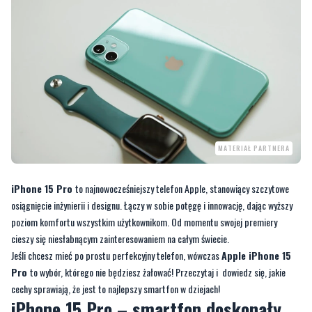
MATERIAŁ PARTNERA
iPhone 15 Pro
to najnowocześniejszy telefon Apple, stanowiący szczytowe
osiągnięcie inżynierii i designu. Łączy w sobie potęgę i innowację, dając wyższy
poziom komfortu wszystkim użytkownikom. Od momentu swojej premiery
cieszy się niesłabnącym zainteresowaniem na całym świecie.
Jeśli chcesz mieć po prostu perfekcyjny telefon, wówczas
Apple iPhone 15
Pro
to wybór, którego nie będziesz żałować! Przeczytaj i dowiedz się, jakie
cechy sprawiają, że jest to najlepszy smartfon w dziejach!
iPhone 15 Pro – smartfon doskonały
iPhone 15
to ogólne określenie całej generacji smartfonów Apple, w której
znajdziemy cztery linie produktów:
Apple iPhone 15
,
Apple iPhone 15
Plus,
Apple iPhone 15
Pro oraz
Apple iPhone 15
Pro Max. Najbardziej