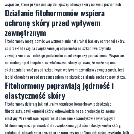
ochronę skóry przed wpływem
zewnętrznym
Fitohormony mogą pomóc we wzmocnieniu naturalnej bariery ochronnej skóry,
co przekłada się na zwiększenie jej odporności na szkodliwe czynniki
zewnętrzne oraz redukcję podatności na infekcje czy podrażnienia. Wsparcie
naturalnego potencjału oraz właściwości skóry sprawia, że może się ona
skuteczniej bronić przed szkodliwym wpływem czynników zewnętrznych. Jest
lepiej chroniona przed przesuszeniem na skutek działania suchego powietrza.
Fitohormony poprawiają jędrność i
elastyczność skóry
Fitohormony działają jak naturalny regulator komórkowy, pobudzając
fibroblasty, czyli komórki skóry, odpowiedzialne za produkcję kolagenu i
elastyny. W rezultacie regularne stosowanie kosmetyków zawierających
fitohormony może prowadzić do zwiększenia gęstości i elastyczności skóry,
redukcji drobnych zmarszczek oraz poprawy jej ogólnej jędrności i wyglądu. Jeśli
zauważasz u siebie utratę jędrności i elastyczności skóry, warto sięgnąć po
kosmetyki z fitohormonami, które stanowią wsparcie dla zachowania
młodzieńczej świeżości i jędrności skóry przez długi czas.