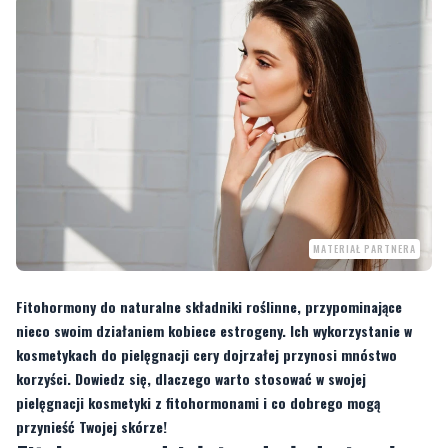
MATERIAŁ PARTNERA
Fitohormony do naturalne składniki roślinne, przypominające
nieco swoim działaniem kobiece estrogeny. Ich wykorzystanie w
kosmetykach do pielęgnacji cery dojrzałej przynosi mnóstwo
korzyści. Dowiedz się, dlaczego warto stosować w swojej
pielęgnacji kosmetyki z fitohormonami i co dobrego mogą
przynieść Twojej skórze!
Fitohormony działają odmładzająco!
Roślinne „bliźniacze” dla estrogenów fitohormony wpływają na procesy
regeneracji i odnowy skóry. Gdy w okresie menopauzy zmniejsza się radykalnie