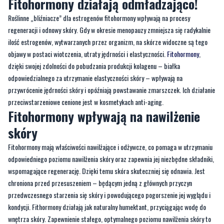
ilość estrogenów, wytwarzanych przez organizm, na skórze widoczne są tego
objawy w postaci wiotczenia, utraty jędrności i elastyczności.
Fitohormony
,
dzięki swojej zdolności do pobudzania produkcji kolagenu – białka
odpowiedzialnego za utrzymanie elastyczności skóry – wpływają na
przywrócenie jędrności skóry i opóźniają powstawanie zmarszczek. Ich działanie
przeciwstarzeniowe cenione jest w kosmetykach anti-aging.
Fitohormony wpływają na nawilżenie
skóry
Fitohormony mają właściwości nawilżające i odżywcze, co pomaga w utrzymaniu
odpowiedniego poziomu nawilżenia skóry oraz zapewnia jej niezbędne składniki,
wspomagające regenerację. Dzięki temu skóra skuteczniej się odnawia. Jest
chroniona przed przesuszeniem – będącym jedną z głównych przyczyn
przedwczesnego starzenia się skóry i powodującego pogorszenie jej wyglądu i
kondycji. Fithormony działają jak naturalny humektant, przyciągając wodę do
wnętrza skóry. Zapewnienie stałego, optymalnego poziomu nawilżenia skóry to
wsparcie, które przyczynia się do lepszej odnowy skóry na wielu poziomach.
Działanie fitohormonów wspiera