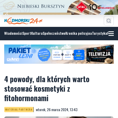
Wiadomości
Sport
Kultura
Społeczeństwo
Kronika policyjna
Turystyka
Fotoga
4 powody, dla których warto
stosować kosmetyki z
fitohormonami
wtorek, 26 marca 2024, 13:43
MATERIAŁ PARTNERA