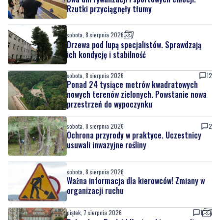
Drzewa pod lupą specjalistów. Sprawdzają
ich kondycję i stabilność
sobota, 8 sierpnia 2026
12
Ponad 24 tysiące metrów kwadratowych
nowych terenów zielonych. Powstanie nowa
przestrzeń do wypoczynku
sobota, 8 sierpnia 2026
2
Ochrona przyrody w praktyce. Uczestnicy
usuwali inwazyjne rośliny
sobota, 8 sierpnia 2026
Ważna informacja dla kierowców! Zmiany w
organizacji ruchu
piątek, 7 sierpnia 2026
1
Rekordowy Pochód Kociewski przeszedł
przez Gdańsk. Tysiące uczestników na
jubileuszowej edycji