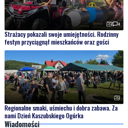
4
Strażacy pokazali swoje umiejętności. Rodzinny
festyn przyciągnął mieszkańców oraz gości
Regionalne smaki, uśmiechu i dobra zabawa. Za
nami Dzień Kaszubskiego Ogórka
Wiadomości
niedziela, 9 sierpnia 2026
NOWE
Miał odebrać pieniądze od seniora. W
mieszkaniu czekali na niego policjanci