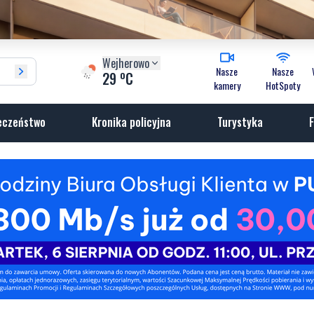
Wejherowo
Nasze
Nasze
o
29
C
kamery
HotSpoty
eczeństwo
Kronika policyjna
Turystyka
F