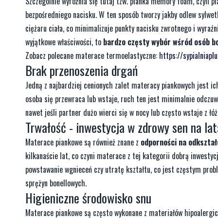
Szczególnie wyróżnia się tutaj tzw. pianka memory foam, czyli pia
bezpośredniego nacisku. W ten sposób tworzy jakby odlew sylwetk
ciężaru ciała, co minimalizuje punkty nacisku zwrotnego i wyraź
wyjątkowe właściwości, to
bardzo częsty wybór wśród osób b
Zobacz polecane materace termoelastyczne:
https://sypialniap
Brak przenoszenia drgań
Jedną z najbardziej cenionych zalet materacy piankowych jest ic
osoba się przewraca lub wstaje, ruch ten jest minimalnie odczuw
nawet jeśli partner dużo wierci się w nocy lub często wstaje z łóż
Trwałość - inwestycja w zdrowy sen na lat
Materace piankowe są również znane z
odporności na odkształ
kilkanaście lat, co czyni materace z tej kategorii dobrą inwesty
powstawanie wgnieceń czy utratę kształtu, co jest częstym pro
sprężyn bonellowych.
Higieniczne środowisko snu
Materace piankowe są często wykonane z materiałów hipoalergiczn