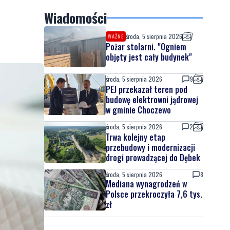
Wiadomości
środa, 5 sierpnia 2026
WAŻNE
Pożar stolarni. "Ogniem
objęty jest cały budynek"
środa, 5 sierpnia 2026
9
PEJ przekazał teren pod
budowę elektrowni jądrowej
w gminie Choczewo
środa, 5 sierpnia 2026
2
Trwa kolejny etap
przebudowy i modernizacji
drogi prowadzącej do Dębek
środa, 5 sierpnia 2026
8
Mediana wynagrodzeń w
Polsce przekroczyła 7,6 tys.
zł