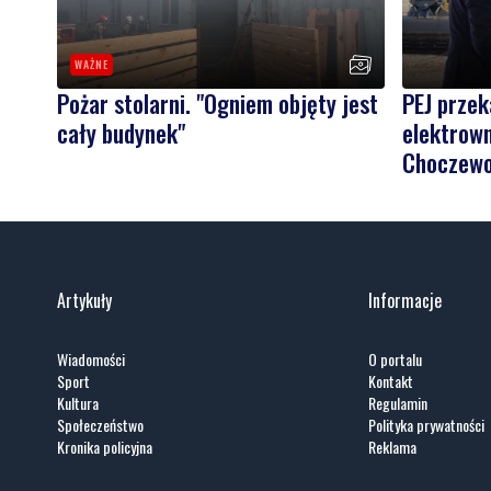
WAŻNE
Pożar stolarni. "Ogniem objęty jest
PEJ prze
cały budynek"
elektrown
Choczew
Artykuły
Informacje
Wiadomości
O portalu
Sport
Kontakt
Kultura
Regulamin
Społeczeństwo
Polityka prywatności
Kronika policyjna
Reklama