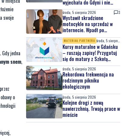
ę w miejscu
wyjechała do Gdyni i nie
wróciła
złożenie
środa, 5 sierpnia 2026
3
na swoje
Wystawił skradzione
motocykle na sprzedaż w
internecie. Wpadł po
zgłoszeniu właściciela
środa, 5 sierpnia 2026
MATERIAŁ PARTNERA
Kursy maturalne w Gdańsku
– ruszają zapisy! Przygotuj
. Gdy jedna
się do matury z Szkołą
wanym snem
,
Effective Teaching!
środa, 5 sierpnia 2026
Rekordowa frekwencja na
rodzinnym pikniku
ekologicznym
 przez
z obawy o
środa, 5 sierpnia 2026
Kolejne drogi z nową
hnologii
nawierzchnią. Trwają prace w
mieście
ięcej,