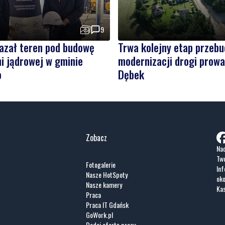
9
kazał teren pod budowę
Trwa kolejny etap przebu
i jądrowej w gminie
modernizacji drogi prowa
o
Dębek
Zobacz
Nad
Two
Fotogalerie
Inf
Nasze HotSpoty
oko
Nasze kamery
Ka
Praca
Praca IT Gdańsk
GoWork.pl
Dodaj ofertę pracy