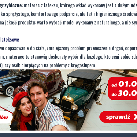
ygrzybiczne
: materac z lateksu, którego wkład wykonany jest z dużym ud
lko sprężystego, komfortowego podparcia, ale też i higienicznego środowi
na jakość produktu: warto wybrać model wykonany z naturalnego, a nie s
-lateksowe
we dopasowanie do ciała, zmniejszony problem przenoszenia drgań, odpor
tom, materace te stanowią doskonały wybór dla każdego, kto ceni sobie zd
gi), czy osób cierpiących na problemy z kręgosłupem.