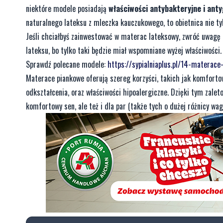
niektóre modele posiadają
właściwości antybakteryjne i ant
naturalnego lateksu z mleczka kauczukowego, to obietnica nie ty
Jeśli chciałbyś zainwestować w materac lateksowy, zwróć uwagę 
lateksu, bo tylko taki będzie miał wspomniane wyżej właściwości.
Sprawdź polecane modele:
https://sypialniaplus.pl/14-materace
Materace piankowe oferują szereg korzyści, takich jak komforto
odkształcenia, oraz właściwości hipoalergiczne. Dzięki tym zale
komfortowy sen, ale też i dla par (także tych o dużej różnicy wa