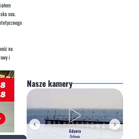
ziałem
ska snu.
yntetycznego
ność na
rowy i
Nasze kamery
Gdynia
Orłowo