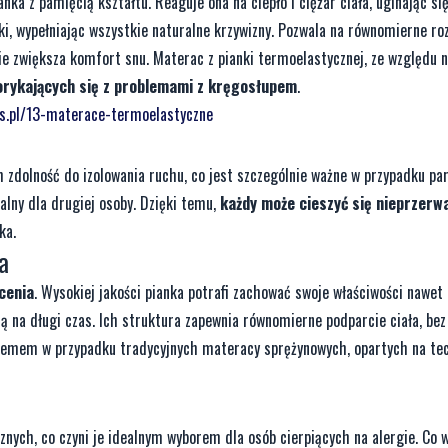
nka z pamięcią kształtu. Reaguje ona na ciepło i ciężar ciała, uginając si
i, wypełniając wszystkie naturalne krzywizny. Pozwala na równomierne ro
nie zwiększa komfort snu. Materac z pianki termoelastycznej, ze względu 
orykających się z problemami z kręgosłupem
.
lus.pl/13-materace-termoelastyczne
h zdolność do izolowania ruchu, co jest szczególnie ważne w przypadku par
alny dla drugiej osoby. Dzięki temu,
każdy może cieszyć się nieprzer
ka.
a
cenia
. Wysokiej jakości pianka potrafi zachować swoje właściwości nawet
cją na długi czas. Ich struktura zapewnia równomierne podparcie ciała, be
blemem w przypadku tradycyjnych materacy sprężynowych, opartych na tec
ych, co czyni je idealnym wyborem dla osób cierpiących na alergie. Co w