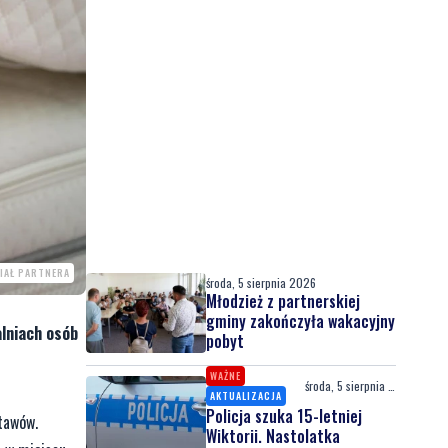
IAŁ PARTNERA
środa, 5 sierpnia 2026
Młodzież z partnerskiej
gminy zakończyła wakacyjny
alniach osób
pobyt
WAŻNE
środa, 5 sierpnia 2026
AKTUALIZACJA
Policja szuka 15-letniej
stawów.
Wiktorii. Nastolatka