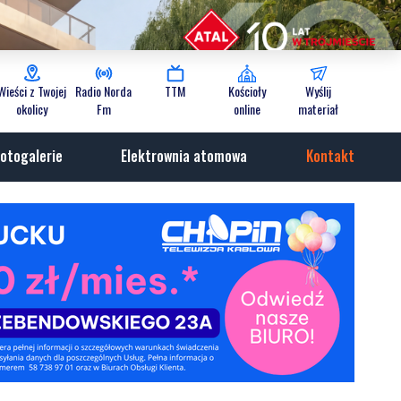
Wieści z Twojej
Radio Norda
TTM
Kościoły
Wyślij
okolicy
Fm
online
materiał
otogalerie
Elektrownia atomowa
Kontakt