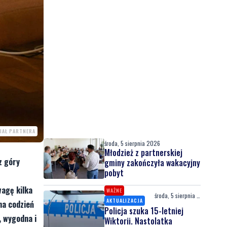
IAŁ PARTNERA
środa, 5 sierpnia 2026
Młodzież z partnerskiej
z góry
gminy zakończyła wakacyjny
pobyt
wagę kilka
WAŻNE
środa, 5 sierpnia 2026
AKTUALIZACJA
na codzień
Policja szuka 15-letniej
, wygodna i
Wiktorii. Nastolatka