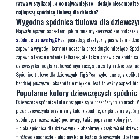
łatwa w stylizacji, a co najważniejsze - dodaje niesamowi
najlepszą spódnicę tiulową dla dziecka?
Wygodna spódnica tiulowa dla dziewczy
Najważniejszym aspektem, jakim musimy kierować się podczas za
spódnice tiulowe Fig&Pear
posiadają elastyczny pas w talii - dz
zapewnia wygodę i komfort noszenia przez długie miesiące. Spó
zapewnia lepsze ułożenie falbanek, ale także sprawia że spódnica
dziewczynka mogła zachować inymność, a co za tym idzie pewność
Spódnice tiulowe dla dziewczynki Fig&Pear wykonane są z delikat
bardziej puszyste i aksamitnie miękkie. Jest to ważny aspekt bio
Popularne kolory dziewczęcych spódnic 
Dziewczęce spódnice tutu dostępne są w przeróznych kolorach. W
przez dziewczynki oraz mamy kolory spódnic, dzięki czmu wybór je
spódnicę, możesz wziąć pod uwagę takie popularne kolory jak:
• biała spódnica dla dziewczynki - absolutny klasyk wśród dziewc
• różowe spódniczki - ulubiony kolor każdej dziewczynki. Dostęp