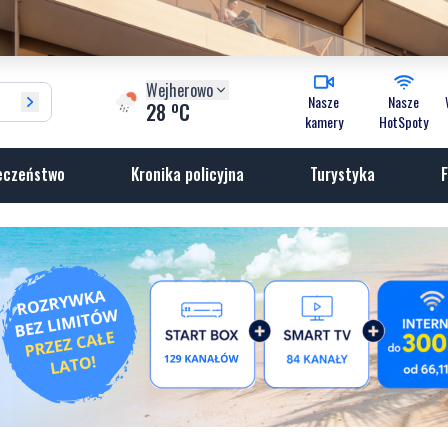
Wejherowo
Nasze
Nasze
o
28
C
kamery
HotSpoty
eczeństwo
Kronika policyjna
Turystyka
F