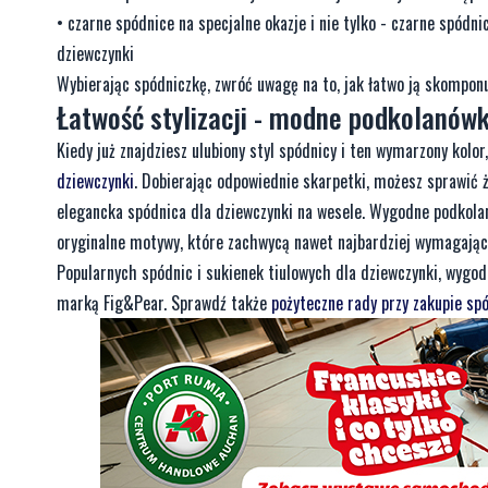
• czarne spódnice na specjalne okazje i nie tylko - czarne spódnic
dziewczynki
Wybierając spódniczkę, zwróć uwagę na to, jak łatwo ją skompon
Łatwość stylizacji - modne podkolanówk
Kiedy już znajdziesz ulubiony styl spódnicy i ten wymarzony kolo
dziewczynki
. Dobierając odpowiednie skarpetki, możesz sprawić ż
elegancka spódnica dla dziewczynki na wesele. Wygodne podkolan
oryginalne motywy, które zachwycą nawet najbardziej wymagając
Popularnych spódnic i sukienek tiulowych dla dziewczynki, wygo
marką Fig&Pear. Sprawdź także
pożyteczne rady przy zakupie sp