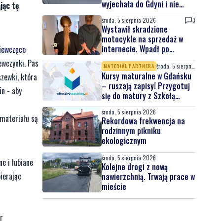
wyjechała do Gdyni i nie
jąc tę
wróciła
środa, 5 sierpnia 2026
3
Wystawił skradzione
motocykle na sprzedaż w
internecie. Wpadł po
iewczęce
zgłoszeniu właściciela
ewczynki. Pas
środa, 5 sierpnia 2026
MATERIAŁ PARTNERA
Kursy maturalne w Gdańsku
zewki, która
– ruszają zapisy! Przygotuj
in - aby
się do matury z Szkołą
Effective Teaching!
środa, 5 sierpnia 2026
 materiału są
Rekordowa frekwencja na
rodzinnym pikniku
ekologicznym
środa, 5 sierpnia 2026
e i lubiane
Kolejne drogi z nową
bierając
nawierzchnią. Trwają prace w
mieście
r