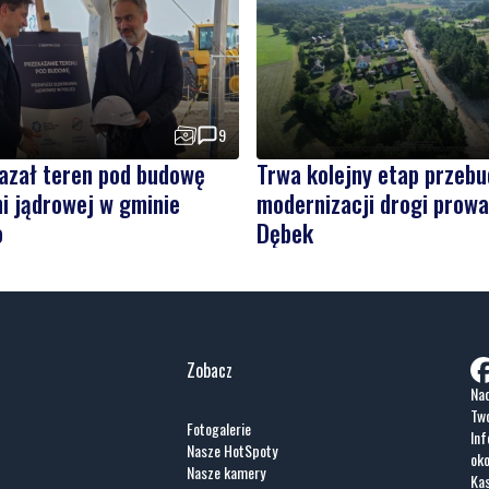
9
kazał teren pod budowę
Trwa kolejny etap przebu
i jądrowej w gminie
modernizacji drogi prowa
o
Dębek
Zobacz
Nad
Two
Fotogalerie
Inf
Nasze HotSpoty
oko
Nasze kamery
Ka