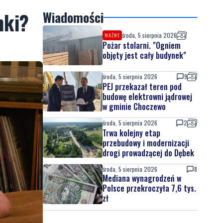
nki?
Wiadomości
środa, 5 sierpnia 2026
WAŻNE
Pożar stolarni. "Ogniem
objęty jest cały budynek"
środa, 5 sierpnia 2026
9
PEJ przekazał teren pod
budowę elektrowni jądrowej
w gminie Choczewo
środa, 5 sierpnia 2026
2
Trwa kolejny etap
przebudowy i modernizacji
drogi prowadzącej do Dębek
środa, 5 sierpnia 2026
8
Mediana wynagrodzeń w
Polsce przekroczyła 7,6 tys.
zł