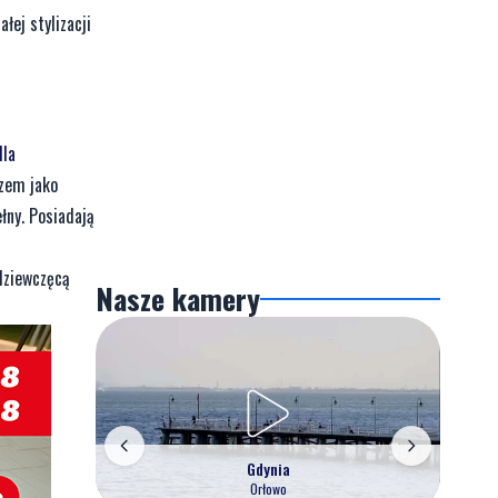
łej stylizacji
dla
azem jako
łny. Posiadają
 dziewczęcą
Nasze kamery
Gdynia
Orłowo