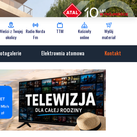
Wieści z Twojej
Radio Norda
TTM
Kościoły
Wyślij
okolicy
Fm
online
materiał
otogalerie
Elektrownia atomowa
Kontakt