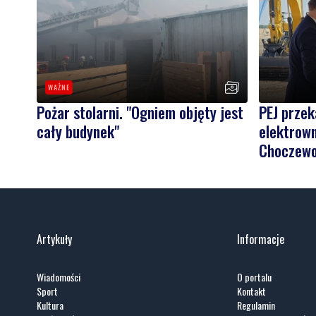
WAŻNE
Pożar stolarni. "Ogniem objęty jest
PEJ prze
cały budynek"
elektrown
Choczew
Artykuły
Informacje
Wiadomości
O portalu
Sport
Kontakt
Kultura
Regulamin