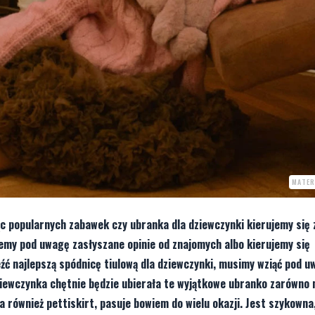
MATER
 popularnych zabawek czy ubranka dla dziewczynki kierujemy się 
emy pod uwagę zasłyszane opinie od znajomych albo kierujemy się
źć najlepszą spódnicę tiulową dla dziewczynki, musimy wziąć pod u
dziewczynka chętnie będzie ubierała te wyjątkowe ubranko zarówno 
na również pettiskirt, pasuje bowiem do wielu okazji. Jest szykowna