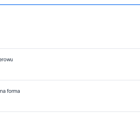
herowu
wna forma