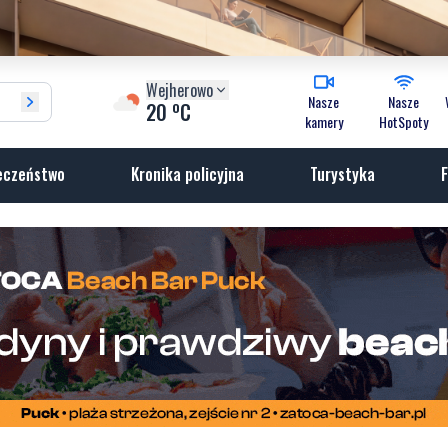
Wejherowo
Nasze
Nasze
o
20
C
kamery
HotSpoty
eczeństwo
Kronika policyjna
Turystyka
F