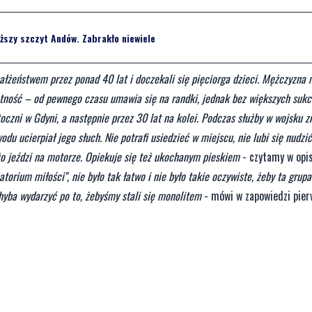
ższy szczyt Andów. Zabrakło niewiele
ałżeństwem przez ponad 40 lat i doczekali się pięciorga dzieci. Mężczyzna
motność – od pewnego czasu umawia się na randki, jednak bez większych sukc
czni w Gdyni, a następnie przez 30 lat na kolei. Podczas służby w wojsku z
du ucierpiał jego słuch. Nie potrafi usiedzieć w miejscu, nie lubi się nudzić
o jeździ na motorze. Opiekuje się też ukochanym pieskiem
- czytamy w opi
rium miłości", nie było tak łatwo i nie było takie oczywiste, żeby ta grupa 
chyba wydarzyć po to, żebyśmy stali się monolitem
- mówi w zapowiedzi pie