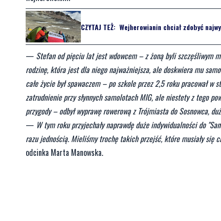
CZYTAJ TEŻ:
Wejherowianin chciał zdobyć najwy
—
Stefan od pięciu lat jest wdowcem – z żoną byli szczęśliwym m
rodzinę, która jest dla niego najważniejsza, ale doskwiera mu sa
całe życie był spawaczem – po szkole przez 2,5 roku pracował w sto
zatrudnienie przy słynnych samolotach MIG, ale niestety z tego powo
przygody – odbył wyprawę rowerową z Trójmiasta do Sosnowca, duż
—
W tym roku przyjechały naprawdę duże indywidualności do "Sanato
razu jednością. Mieliśmy trochę takich przejść, które musiały się 
odcinka Marta Manowska.