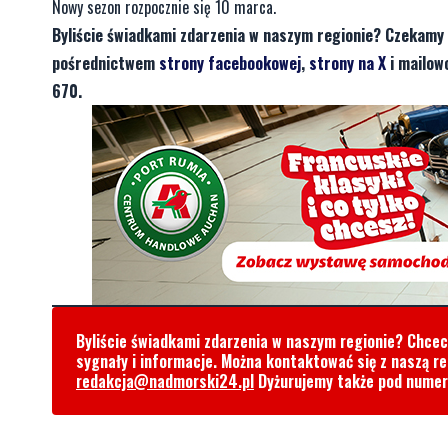
Nowy sezon rozpocznie się 10 marca.
Byliście świadkami zdarzenia w naszym regionie? Czekamy 
pośrednictwem
strony facebookowej
,
strony na X
i mailow
670.
Byliście świadkami zdarzenia w naszym regionie? Chce
sygnały i informacje. Można kontaktować się z naszą r
redakcja@nadmorski24.pl
Dyżurujemy także pod nume