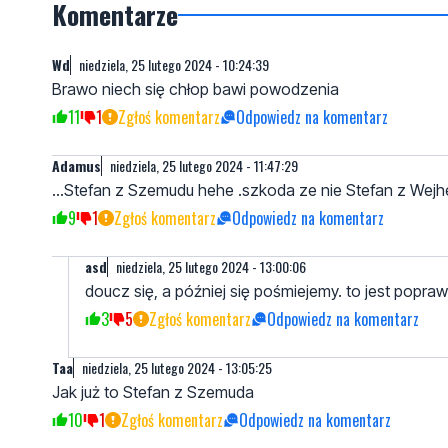
Komentarze
Wd
niedziela, 25 lutego 2024 - 10:24:39
Brawo niech się chłop bawi powodzenia
11
1
Zgłoś komentarz
Odpowiedz na komentarz
Adamus
niedziela, 25 lutego 2024 - 11:47:29
...Stefan z Szemudu hehe .szkoda ze nie Stefan z Wej
9
1
Zgłoś komentarz
Odpowiedz na komentarz
asd
niedziela, 25 lutego 2024 - 13:00:06
doucz się, a później się pośmiejemy. to jest popra
3
5
Zgłoś komentarz
Odpowiedz na komentarz
Taa
niedziela, 25 lutego 2024 - 13:05:25
Jak już to Stefan z Szemuda
10
1
Zgłoś komentarz
Odpowiedz na komentarz