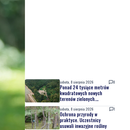
sobota, 8 sierpnia 2026
8
Ponad 24 tysiące metrów
kwadratowych nowych
terenów zielonych.
Powstanie nowa przestrzeń
sobota, 8 sierpnia 2026
1
do wypoczynku
Ochrona przyrody w
praktyce. Uczestnicy
usuwali inwazyjne rośliny