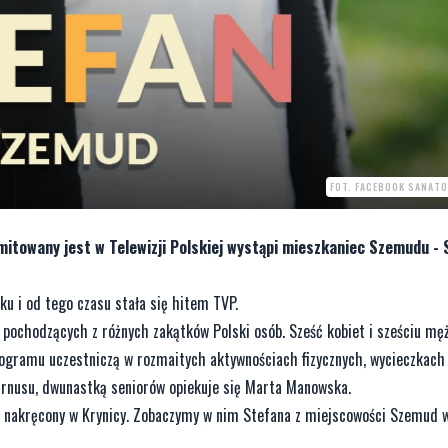
FOT. FACEBOOK SANATO
mitowany jest w Telewizji Polskiej wystąpi mieszkaniec Szemudu - 
ku i od tego czasu stała się hitem TVP.
 pochodzących z różnych zakątków Polski osób. Sześć kobiet i sześciu mę
ogramu uczestniczą w rozmaitych aktywnościach fizycznych, wycieczkach
rnusu, dwunastką seniorów opiekuje się Marta Manowska.
ł nakręcony w Krynicy. Zobaczymy w nim Stefana z miejscowości Szemud 