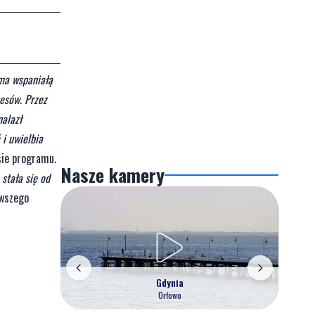
 ma wspaniałą
esów. Przez
nalazł
 i uwielbia
sie programu.
Nasze kamery
stała się od
rwszego
Gdynia
Orłowo