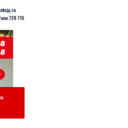
akcją za
fonu 729 715
ze