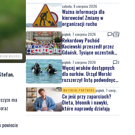
sobota, 8 sierpnia 2026
Ważna informacja dla
kierowców! Zmiany w
organizacji ruchu
piątek, 7 sierpnia 2026
1
Rekordowy Pochód
Kociewski przeszedł przez
Gdańsk. Tysiące uczestników
RIUM MIŁOŚCI
na jubileuszowej edycji
piątek, 7 sierpnia 2026
3
Więcej wraków dostępnych
dla nurków. Urząd Morski
Stefan.
rozszerzył listę podwodnych
atrakcji
piątek, 7 sierpnia 2026
MATERIAŁ PARTNERA
Co jeść przy zaparciach?
żczyzn ma
Dieta, błonnik i nawyki,
 oraz
które naprawdę działają
w powiecie