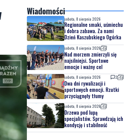
w
Wiadomości
sobota, 8 sierpnia 2026
Regionalne smaki, uśmiechu
i dobra zabawa. Za nami
Dzień Kaszubskiego Ogórka
sobota, 8 sierpnia 2026
Nad morzem zmierzyli się
najsilniejsi. Sportowe
emocje i ważny cel
sobota, 8 sierpnia 2026
2
Dwa dni rywalizacji i
sportowych emocji. Rzutki
przyciągnęły tłumy
sobota, 8 sierpnia 2026
Drzewa pod lupą
specjalistów. Sprawdzają ich
kondycję i stabilność