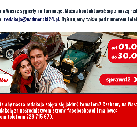
na Wasze sygnały i informacje. Można kontaktować się z naszą red
o:
redakcja@nadmorski24.pl
. Dyżurujemy także pod numerem tele
cie aby nasza redakcja zajęła się jakimś tematem? Czekamy na Was
edakcją za pośrednictwem strony facebookowej i mailowo:
rem telefonu
729 715 670
.