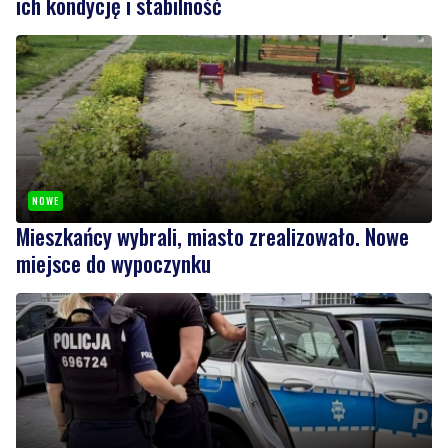
NOWE
Mieszkańcy wybrali, miasto zrealizowało. Nowe
miejsce do wypoczynku
1
Podpalili dwa jachty. Straty oszacowano na ponad