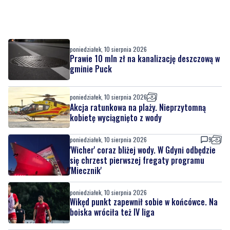
poniedziałek, 10 sierpnia 2026
Prawie 10 mln zł na kanalizację deszczową w
gminie Puck
poniedziałek, 10 sierpnia 2026
Akcja ratunkowa na plaży. Nieprzytomną
kobietę wyciągnięto z wody
poniedziałek, 10 sierpnia 2026
9
'Wicher' coraz bliżej wody. W Gdyni odbędzie
się chrzest pierwszej fregaty programu
'Miecznik'
poniedziałek, 10 sierpnia 2026
Wikęd punkt zapewnił sobie w końcówce. Na
boiska wróciła też IV liga
poniedziałek, 10 sierpnia 2026
2
AKTUALIZACJA
Ciężarówka uderzyła w drzewo. Kierowca nie
mógł wydostać się z kabiny