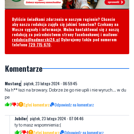
aby nasza redakcja zajęła się jakimś tematem? Czekamy na
Wasze sygnały i informacje. Można kontaktować się z naszą
redakcją za pośrednictwem strony facebookowej i mailowo:
redakcja@nadmorski24.pl
Dyżurujemy także pod numerem
telefonu
729 715 670
.
Komentarze
Mustang
piątek, 23 lutego 2024 - 06:59:45
Na h** łazi na browary. Dobrze że go nie upili i nie wyruch... w du
pe
9
3
Zgłoś komentarz
Odpowiedz na komentarz
Jubiler
piątek, 23 lutego 2024 - 07:04:46
ty to masz wspomnienia:(
5
4
Zgłoś komentarz
Odpowiedz na komentarz
eeee
piątek, 23 lutego 2024 - 07:43:22
"Po kilku godzinach 33-latek został wypuszczony i ranny udał