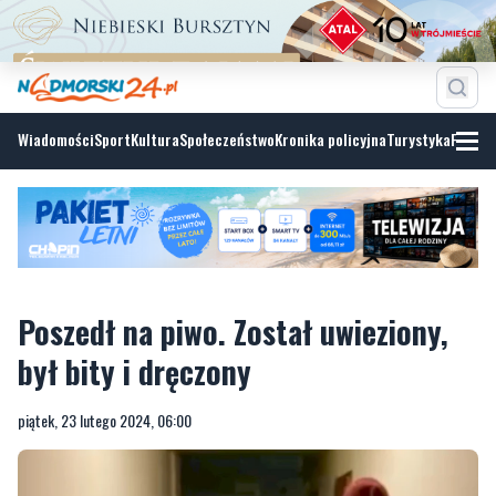
Wiadomości
Sport
Kultura
Społeczeństwo
Kronika policyjna
Turystyka
Fotoga
Poszedł na piwo. Został uwieziony,
był bity i dręczony
piątek, 23 lutego 2024, 06:00