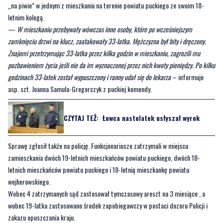
zamknięciu drzwi na klucz, zaatakowały 33-latka. Mężczyzna był bity i dręczony.
Znajomi przetrzymując 33-latka przez kilka godzin w mieszkaniu, zagrozili mu
pozbawieniem życia jeśli nie da im wyznaczonej przez nich kwoty pieniędzy. Po kilku
godzinach 33-latek został wypuszczony i ranny udał się do lekarza
– informuje
asp. szt. Joanna Samula-Gregorczyk z puckiej komendy.
CZYTAJ TEŻ:
Łowca nastolatek usłyszał wyrok
Sprawę zgłosił także na policję. Funkcjonariusze zatrzymali w miejscu
zamieszkania dwóch 19-letnich mieszkańców powiatu puckiego, dwóch 18-
letnich mieszkańców powiatu puckiego i 18-letnią mieszkankę powiatu
wejherowskiego.
Wobec 4 zatrzymanych sąd zastosował tymczasowy areszt na 3 miesiące , a
wobec 19-latka zastosowano środek zapobiegawczy w postaci dozoru Policji i
zakazu opuszczania kraju.
CZYTAJ TEŻ:
Ponad milion złotych dla
stowarzyszeń i klubów sportowych