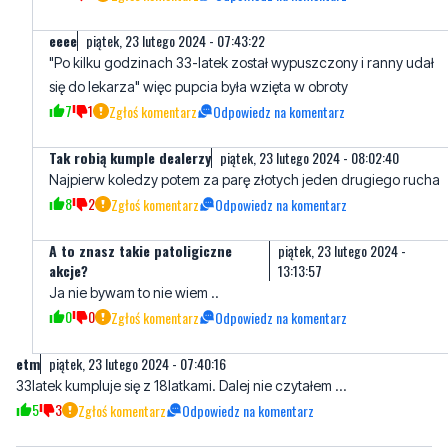
się do lekarza" więc pupcia była wzięta w obroty
7
1
Zgłoś komentarz
Odpowiedz na komentarz
Tak robią kumple dealerzy
piątek, 23 lutego 2024 - 08:02:40
Najpierw koledzy potem za parę złotych jeden drugiego rucha
8
2
Zgłoś komentarz
Odpowiedz na komentarz
A to znasz takie patoligiczne
piątek, 23 lutego 2024 -
akcje?
13:13:57
Ja nie bywam to nie wiem ..
0
0
Zgłoś komentarz
Odpowiedz na komentarz
etm
piątek, 23 lutego 2024 - 07:40:16
33latek kumpluje się z 18latkami. Dalej nie czytałem ...
5
3
Zgłoś komentarz
Odpowiedz na komentarz
Napisz swój komentarz