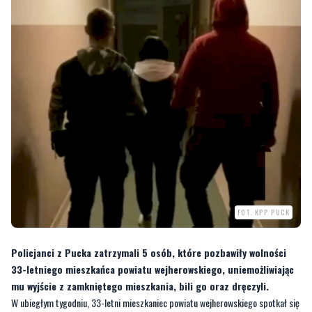
FOT. KPP PUCK
Policjanci z Pucka zatrzymali 5 osób, które pozbawiły wolności
33-letniego mieszkańca powiatu wejherowskiego, uniemożliwiając
mu wyjście z zamkniętego mieszkania, bili go oraz dręczyli.
W ubiegłym tygodniu, 33-letni mieszkaniec powiatu wejherowskiego spotkał się
„na piwie” w jednym z mieszkaniu na terenie powiatu puckiego ze swoim 18-
letnim kolegą.
—
W mieszkaniu przebywały wówczas inne osoby, które po wcześniejszym