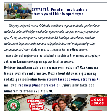
—
Wszyscy usłyszeli zarzut działania wspólnie i w porozumieniu, pozbawienia
wolności uniemożliwiając swobodne opuszczenie miejsca przetrzymywania co
łączyło się ze szczególnym udręczeniem 33-letniego mieszkańca powiatu
wejherowskiego oraz usiłowaniem osiągniecia korzyści majątkowej grożąc
zamachem na życie
- dodaje asp. szt. Joanna Samula-Gregorczyk.
Teraz czterech mężczyzn i jedna kobieta najbliższe trzy miesiące spędzą w
zakładzie karnym czekając na sądowy finał tej sprawy.
Byliście świadkami zdarzenia w naszym regionie? Czekamy na
Wasze sygnały i informacje. Można kontaktować się z naszą
redakcją za pośrednictwem
strony facebookowej
,
strony na X
i
mailowo:
redakcja@nadmorski24.pl
. Dyżurujemy także pod
numerem telefonu 729 715 670.
Byliście świadkami zdarzenia w naszym regionie? Chcecie