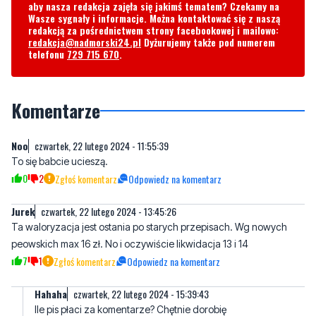
telefonu
729 715 670
.
Komentarze
Noo
czwartek, 22 lutego 2024 - 11:55:39
To się babcie ucieszą.
0
2
Zgłoś komentarz
Odpowiedz na komentarz
Jurek
czwartek, 22 lutego 2024 - 13:45:26
Ta waloryzacja jest ostania po starych przepisach. Wg nowych
peowskich max 16 zł. No i oczywiście likwidacja 13 i 14
7
1
Zgłoś komentarz
Odpowiedz na komentarz
Hahaha
czwartek, 22 lutego 2024 - 15:39:43
Ile pis płaci za komentarze? Chętnie dorobię
1
6
Zgłoś komentarz
Odpowiedz na komentarz
Wyborca PiS
czwartek, 22 lutego 2024 - 14:18:57