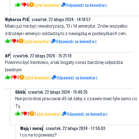
Miało już nie być rewaloryzacji, 13 i 14 emerytur. Znów wszystko
zdrożeje i emeryci oddadzą to z nawiązką w podwyżkach cen.
1
4
Zgłoś komentarz
Odpowiedz na komentarz
AP
czwartek, 22 lutego 2024 - 15:21:19
Powinno być kwotowo, a tak bogaty coraz bardziej odjeżdża
biednym
4
2
Zgłoś komentarz
Odpowiedz na komentarz
Gbbb
czwartek, 22 lutego 2024 - 15:40:35
Nie po to ktoś pracował 45 lat żeby z czasem mieć tyle samo co
Ty.
3
2
Zgłoś komentarz
Odpowiedz na komentarz
Mają i mniej
czwartek, 22 lutego 2024 - 17:55:03
I co na to powiesz?
1
0
Zgłoś komentarz
Odpowiedz na komentarz