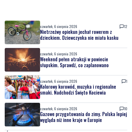
czwartek, 6 sierpnia 2026
12
Nietrzeźwy opiekun jechał rowerem z
dzieckiem. Dziewczynka nie miała kasku
czwartek, 6 sierpnia 2026
Weekend pełen atrakcji w powiecie
słupskim. Sprawdź, co zaplanowano
czwartek, 6 sierpnia 2026
1
Kolorowy korowód, muzyka i regionalne
smaki. Nadchodzi Święto Kociewia
czwartek, 6 sierpnia 2026
10
Gazowe przygotowania do zimy. Polska lepiej
wygląda niż inne kraje w Europie
czwartek, 6 sierpnia 2026
8
Rusza przebudowa ronda. Kierowców czekają
duże utrudnienia do wiosny