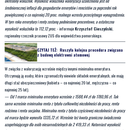
W tym roku emerytury i renty zostaną podniesione procentowo, a ostateczna
wysokość wskaźnika to 112,12 proc.
- informuje
Krzysztof Cieszyński
,
regionalny rzecznik prasowy ZUS dla województwa pomorskiego.
CZYTAJ TEŻ:
Ruszyła kolejna procedura związana
z budową elektrowni atomowej
W związku z waloryzacją wzrośnie między innymi minimalna emerytura.
Otrzymują ją osoby, które zgromadziły niewiele składek emerytalnych, ale mają
długi staż ubezpieczeniowy (kobieta – co najmniej 20 lat, mężczyzna – co
najmniej 25 lat).
—
Od 1 marca minimalna emerytura wzrośnie z 1588,44 zł do 1780,96 zł. Tak
samo wzrośnie minimalna renta z tytułu całkowitej niezdolności do pracy, renta
rodzinna i renta socjalna. Minimalna renta z tytułu częściowej niezdolności do pracy
od marca będzie wynosiła 1335,72 zł. Wzrośnie też kwota graniczna świadczenia
uzupełniającego dla osób niesamodzielnych do 2 419,33 zł. Natomiast wysokość
świadczenia honorowego dla stulatków, którzy swoje setne urodziny obchodzić będą
po 29 lutego, od 1 marca będzie wynosić 6 246,13 zł
- dodaje Krzysztof
Cieszyński
.