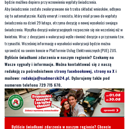
świadczenia na dzień 29 lutego, otrzyma decyzję o nowej wysokości swojego
świadczenia. Wysyłka decyzji waloryzacyjnych rozpocznie się nie wcześniej niż w
kwietniu. Wraz z decyzjami o waloryzacji wyśle również decyzje o przyznaniu tzw.
trzynastki. Wcześniej informację o wysokości waloryzacji będzie można
sprawdzić na swoim koncie w Platformie Usług Elektronicznych (PUE) ZUS.
Byliście świadkami zdarzenia w naszym regionie? Czekamy na
Wasze sygnały i informacje. Można kontaktować się z naszą
redakcją za pośrednictwem
strony facebookowej
,
strony na X
i
mailowo:
redakcja@nadmorski24.pl
. Dyżurujemy także pod
numerem telefonu 729 715 670.
Byliście świadkami zdarzenia w naszym regionie? Chcecie
aby nasza redakcja zajęła się jakimś tematem? Czekamy na
Wasze sygnały i informacje. Można kontaktować się z naszą
redakcją za pośrednictwem strony facebookowej i mailowo:
redakcja@nadmorski24.pl
Dyżurujemy także pod numerem