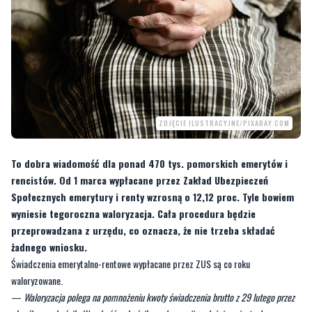
ZDJĘCIE ILUSTRACYJNE/PIXABAY.COM
To dobra wiadomość dla ponad 470 tys. pomorskich emerytów i
rencistów. Od 1 marca wypłacane przez Zakład Ubezpieczeń
Społecznych emerytury i renty wzrosną o 12,12 proc. Tyle bowiem
wyniesie tegoroczna waloryzacja. Cała procedura będzie
przeprowadzana z urzędu, co oznacza, że nie trzeba składać
żadnego wniosku.
Świadczenia emerytalno-rentowe wypłacane przez ZUS są co roku
waloryzowane.
—
Waloryzacja polega na pomnożeniu kwoty świadczenia brutto z 29 lutego przez
określony wskaźnik. Wysokość wskaźnika waloryzacji uzależniona jest od
średniorocznej inflacji dla gospodarstw emerytów i rencistów za poprzedni rok
powiększonej o co najmniej 20 proc. realnego wzrostu przeciętnego wynagrodzenia.