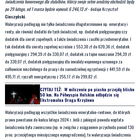
Waloryzacji podlegają nie tylko świadczenia długoterminowe np. emerytury i
renty, ale również dodatki do tych świadczeń, np. dodatek pielęgnacyjny czy
dodatek dla sierot zupełnych, a także świadczenia i zasiłki przedemerytalne. I
tak dodatek dla sieroty zupełnej wzrośnie z 553,30 zł do 620,36 zł, dodatek
pielęgnacyjny z 294,39 zł do 330,07 zł, dodatek za tajne nauczanie 294,39 zł
do 330,07 zł, dodatek pielęgnacyjny dla inwalidy wojennego uznanego za
całkowicie niezdolnego do pracy i do samodzielnej egzystencji z 441,59 zł do
495,11 zł, ryczałt energetyczny z 255,17 zł do 299,82 zł.
CZYTAJ TEŻ:
W milczeniu po piasku przejdą blisko
50 km. Na Półwyspie Helskim odbędzie się
Ekstremalna Droga Krzyżowa
Waloryzacji podlegają wszystkie świadczenia emerytalno-rentowe, do których
prawo powstanie do końca lutego 2024 r. Jeśli z jakiegoś powodu wypłata
świadczenia była zawieszona (np. w związku z osiąganiem przychodu ponad 130
proc. przeciętnego miesięcznego wynagrodzenia), to waloryzacja świadczenia
będzie możliwa dopiero przy wznowieniu wypłaty świadczenia.
Aby świadczenie zostało zwaloryzowane nie trzeba składać wniosków, odbywa
się to automatycznie. Każdy emeryt i rencista, który miał prawo do wypłaty