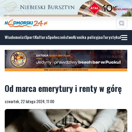
Wiadomości
Sport
Kultura
Społeczeństwo
Kronika policyjna
Turystyka
Fotoga
Od marca emerytury i renty w górę
czwartek, 22 lutego 2024, 11:00