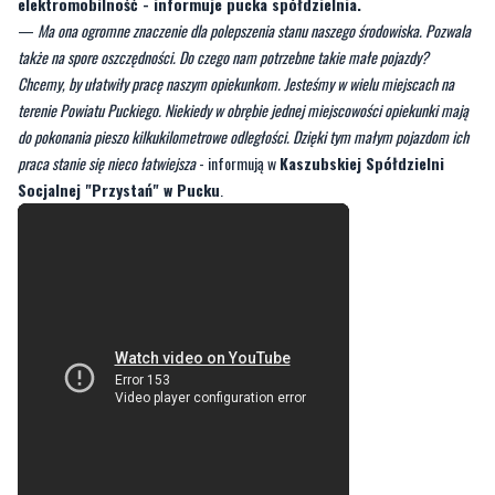
Chcemy, by ułatwiły pracę naszym opiekunkom. Jesteśmy w wielu miejscach na
terenie Powiatu Puckiego. Niekiedy w obrębie jednej miejscowości opiekunki mają
do pokonania pieszo kilkukilometrowe odległości. Dzięki tym małym pojazdom ich
praca stanie się nieco łatwiejsza
- informują w
Kaszubskiej Spółdzielni
Socjalnej "Przystań" w Pucku
.
Pojazdy zostały zakupiony m.in. dzięki dofinansowaniu z Departamentu Ekonomii