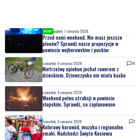
piątek, 7 sierpnia 2026
NOWE
Przed nami weekend. Nie masz jeszcze
planów? Sprawdź nasze propozycje w
powiecie wejherowskim i puckim
czwartek, 6 sierpnia 2026
14
Nietrzeźwy opiekun jechał rowerem z
dzieckiem. Dziewczynka nie miała kasku
czwartek, 6 sierpnia 2026
Weekend pełen atrakcji w powiecie
słupskim. Sprawdź, co zaplanowano
czwartek, 6 sierpnia 2026
1
Kolorowy korowód, muzyka i regionalne
smaki. Nadchodzi Święto Kociewia
czwartek, 6 sierpnia 2026
10
Gazowe przygotowania do zimy. Polska lepiej
wygląda niż inne kraje w Europie