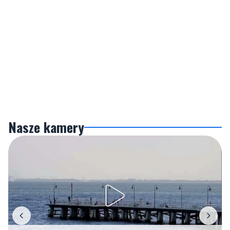
Nasze kamery
Gdynia
Orłowo