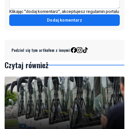
Podziel się tym artkułem z innymi:
Czytaj również
Dziewięć nowych trolejbusów wyjechało na ulice
miasta. To inwestycja za ponad 28 mln zł