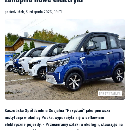
EPRZYSTAN.PL
Kaszubska Spółdzielnia Socjalna "Przystań" jako pierwsza
instytucja w okolicy Pucka, wyposażyła się w całkowicie
elektryczne pojazdy. - Przecieramy szlaki w ekologii, stawiając na
elektromobilność - informuje pucka spółdzielnia.
—
Ma ona ogromne znaczenie dla polepszenia stanu naszego środowiska. Pozwala
także na spore oszczędności. Do czego nam potrzebne takie małe pojazdy?