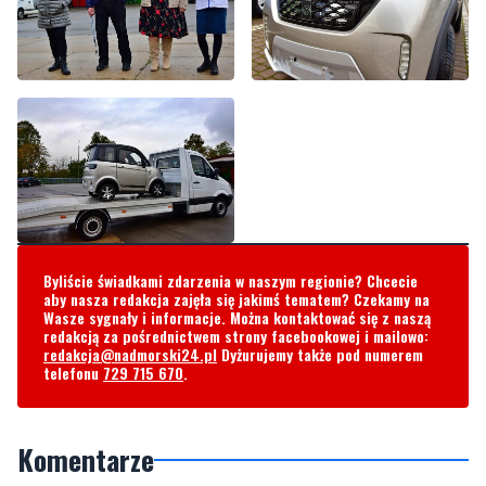
Byliście świadkami zdarzenia w naszym regionie? Chcecie
aby nasza redakcja zajęła się jakimś tematem? Czekamy na
Wasze sygnały i informacje. Można kontaktować się z naszą
redakcją za pośrednictwem strony facebookowej i mailowo:
redakcja@nadmorski24.pl
Dyżurujemy także pod numerem
telefonu
729 715 670
.
Komentarze
AIek
poniedziałek, 6 listopada 2023 - 09:33:04
Kupić chińskie pojazdy elektryczne, to takie patriotyczne. A z
ekologią nic te pudełka nie mają wspólnego. Dobrze, że PISowcy