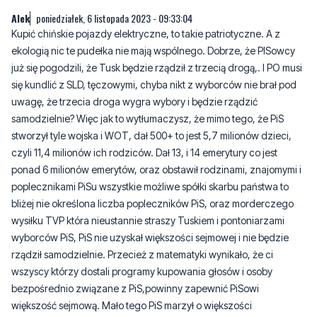
już się pogodzili, że Tusk będzie rządził z trzecią drogą,. I PO musi
się kundlić z SLD, tęczowymi, chyba nikt z wyborców nie brał pod
uwagę, że trzecia droga wygra wybory i będzie rządzić
samodzielnie? Więc jak to wytłumaczysz, że mimo tego, że PiS
stworzył tyle wojska i WOT, dał 500+ to jest 5,7 milionów dzieci,
czyli 11,4 milionów ich rodziców. Dał 13, i 14 emerytury co jest
ponad 6 milionów emerytów, oraz obstawił rodzinami, znajomymi i
poplecznikami PiSu wszystkie możliwe spółki skarbu państwa to
bliżej nie określona liczba popleczników PiS, oraz morderczego
wysiłku TVP która nieustannie straszy Tuskiem i pontoniarzami
wyborców PiS, PiS nie uzyskał większości sejmowej i nie będzie
rządził samodzielnie. Przecież z matematyki wynikało, że ci
wszyscy którzy dostali programy kupowania głosów i osoby
bezpośrednio związane z PiS,powinny zapewnić PiSowi
większość sejmową. Mało tego PiS marzył o większości
konstytucyjnej. Niecałe 8 milionów głosów na PiS, to niewątpliwie
druzgocąca klęska PiS, jak Napoleona pod Waterloo. Ps proszę nie
zapominać, że PiS kundli się z przystawkami typu Solidarna Polska,