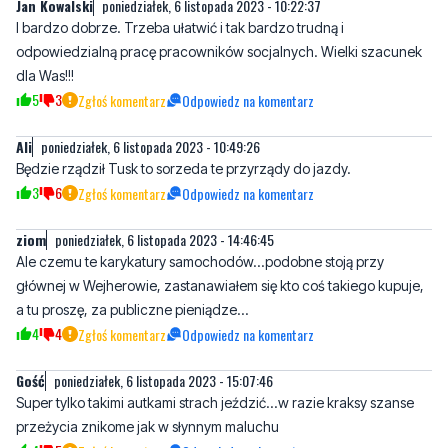
dla Was!!!
5
3
Zgłoś komentarz
Odpowiedz na komentarz
AIi
poniedziałek, 6 listopada 2023 - 10:49:26
Będzie rządził Tusk to sorzeda te przyrządy do jazdy.
3
6
Zgłoś komentarz
Odpowiedz na komentarz
ziom
poniedziałek, 6 listopada 2023 - 14:46:45
Ale czemu te karykatury samochodów...podobne stoją przy
głównej w Wejherowie, zastanawiałem się kto coś takiego kupuje,
a tu proszę, za publiczne pieniądze...
4
4
Zgłoś komentarz
Odpowiedz na komentarz
Gość
poniedziałek, 6 listopada 2023 - 15:07:46
Super tylko takimi autkami strach jeździć...w razie kraksy szanse
przeżycia znikome jak w słynnym maluchu
4
5
Zgłoś komentarz
Odpowiedz na komentarz