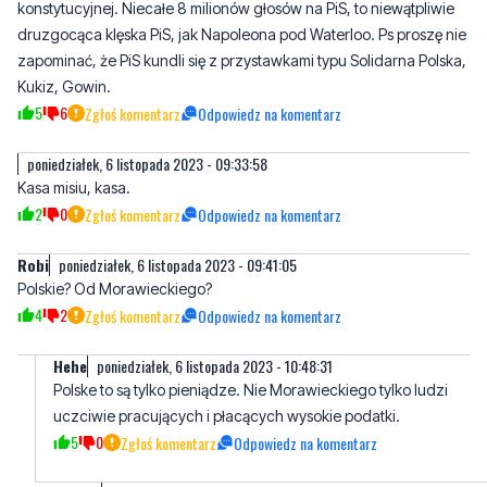
Kukiz, Gowin.
5
6
Zgłoś komentarz
Odpowiedz na komentarz
poniedziałek, 6 listopada 2023 - 09:33:58
Kasa misiu, kasa.
2
0
Zgłoś komentarz
Odpowiedz na komentarz
Robi
poniedziałek, 6 listopada 2023 - 09:41:05
Polskie? Od Morawieckiego?
4
2
Zgłoś komentarz
Odpowiedz na komentarz
Hehe
poniedziałek, 6 listopada 2023 - 10:48:31
Polske to są tylko pieniądze. Nie Morawieckiego tylko ludzi
uczciwie pracujących i płacących wysokie podatki.
5
0
Zgłoś komentarz
Odpowiedz na komentarz
Jan Kowalski
poniedziałek, 6 listopada 2023 - 10:22:37
I bardzo dobrze. Trzeba ułatwić i tak bardzo trudną i
odpowiedzialną pracę pracowników socjalnych. Wielki szacunek