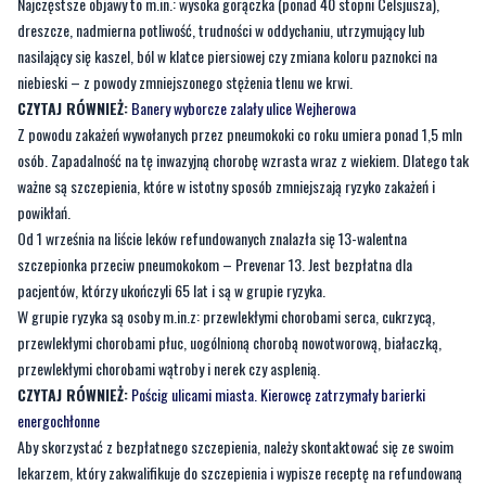
Najczęstsze objawy to m.in.: wysoka gorączka (ponad 40 stopni Celsjusza),
dreszcze, nadmierna potliwość, trudności w oddychaniu, utrzymujący lub
nasilający się kaszel, ból w klatce piersiowej czy zmiana koloru paznokci na
niebieski – z powody zmniejszonego stężenia tlenu we krwi.
CZYTAJ RÓWNIEŻ:
Banery wyborcze zalały ulice Wejherowa
Z powodu zakażeń wywołanych przez pneumokoki co roku umiera ponad 1,5 mln
osób. Zapadalność na tę inwazyjną chorobę wzrasta wraz z wiekiem. Dlatego tak
ważne są szczepienia, które w istotny sposób zmniejszają ryzyko zakażeń i
powikłań.
Od 1 września na liście leków refundowanych znalazła się 13-walentna
szczepionka przeciw pneumokokom – Prevenar 13. Jest bezpłatna dla
pacjentów, którzy ukończyli 65 lat i są w grupie ryzyka.
W grupie ryzyka są osoby m.in.z: przewlekłymi chorobami serca, cukrzycą,
przewlekłymi chorobami płuc, uogólnioną chorobą nowotworową, białaczką,
przewlekłymi chorobami wątroby i nerek czy asplenią.
CZYTAJ RÓWNIEŻ:
Pościg ulicami miasta. Kierowcę zatrzymały barierki
energochłonne
Aby skorzystać z bezpłatnego szczepienia, należy skontaktować się ze swoim
lekarzem, który zakwalifikuje do szczepienia i wypisze receptę na refundowaną