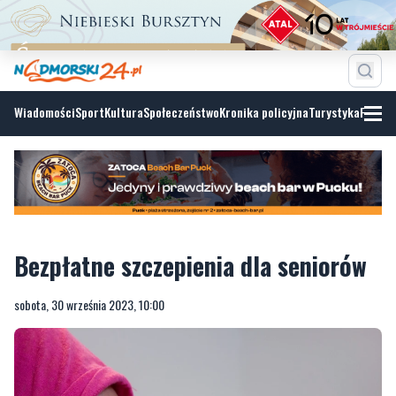
Wiadomości
Sport
Kultura
Społeczeństwo
Kronika policyjna
Turystyka
Fotoga
Bezpłatne szczepienia dla seniorów
sobota, 30 września 2023, 10:00