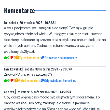
Komentarze
Ja
sobota, 30 września 2023 - 10:53:51
A co z pacjentami po usunięciu śledziony? Też są w grupie
ryzyka,niezależnie od wieku.W ubiegłym roku mąż miał usuwaną
sledzionę, zalecane są szczepienia nie tylko na pneumokoki,ale na
wiele innych bakterii. Żadne nie refundowane,za wszystkie
płacilismy ok.2tys.zł.
3
0
Zgłoś komentarz
Odpowiedz na komentarz
Jan kowalski
sobota, 30 września 2023 - 23:09:44
Znowu PO chce nas szczepić??
0
1
Zgłoś komentarz
Odpowiedz na komentarz
andrzej
czwartek, 5 października 2023 - 13:20:24
Oby coraz więcej osób mogło być objętych tym programem. To
bardzo ważne- seniorzy, zadbajcie o siebie, a jak macie
wątpliwości to zajrzyjcie na "Zaszczep się wiedzą". Wyjaśnili mi