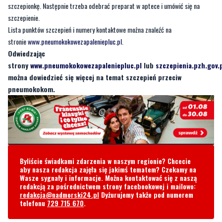
szczepionkę. Następnie trzeba odebrać preparat w aptece i umówić się na
szczepienie.
Lista punktów szczepień i numery kontaktowe można znaleźć na
stronie
www.pneumokokowezapaleniepluc.pl
.
Odwiedzając
strony
www.pneumokokowezapaleniepluc.pl
lub
szczepienia.pzh.gov.
można dowiedzieć się więcej na temat szczepień przeciw
pneumokokom.
Byliście świadkami zdarzenia w naszym regionie? Chcecie
aby nasza redakcja zajęła się jakimś tematem? Czekamy na
Wasze sygnały i informacje. Można kontaktować się z naszą
redakcją za pośrednictwem strony facebookowej i mailowo:
redakcja@nadmorski24.pl
Dyżurujemy także pod numerem
telefonu
729 715 670
.