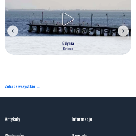
Gdynia
Orłowo
Zobacz wszystkie →
Artykuły
Informacje
Wiadomości
O portalu
Sport
Kontakt
Kultura
Regulamin
Społeczeństwo
Polityka prywatności