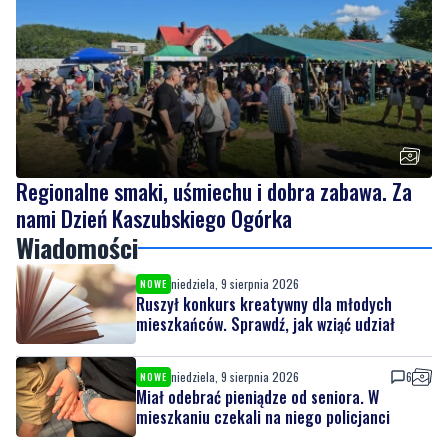
Regionalne smaki, uśmiechu i dobra zabawa. Za
nami Dzień Kaszubskiego Ogórka
Wiadomości
niedziela, 9 sierpnia 2026
NOWE
Ruszył konkurs kreatywny dla młodych
mieszkańców. Sprawdź, jak wziąć udział
niedziela, 9 sierpnia 2026
6
NOWE
Miał odebrać pieniądze od seniora. W
mieszkaniu czekali na niego policjanci
sobota, 8 sierpnia 2026
6
Strażacy pokazali swoje umiejętności.
Rodzinny festyn przyciągnął mieszkańców
oraz gości