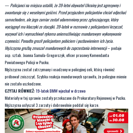
wyciągnął mu kluczyki ze stacyjki. 39-latek w rozmowie z policjantami krzyczał,
wyzywał ich i wymachiwał rękoma uniemożliwiając mundurowym wykonywanie
czynności. Ponadto groził policjantom pobiciem i pozbawieniem ich życia.
Mężczyzna groźbą zmuszał mundurowych do zaprzestania interwencji
– podaje
asp. sztab. Joanna Samula-Gregorczyk, oficer prasowy Komendanta
Powiatowego Policji w Pucku.
Mężczyzna został zatrzymany i osadzony w policyjnej celi, którą również
próbował zniszczyć. Szybka reakcja mundurowych sprawiła, że policyjne mienie
nie zostało uszkodzone.
CZYTAJ RÓWNIEŻ:
19-latek BMW wjechał w drzewo
Materiały w tej sprawie zostały przekazane do Prokuratury Rejonowej w Pucku.
Mężczyzna usłyszał 3 zarzuty i dobrowolnie poddał się karze.
Byliście świadkami zdarzenia w naszym regionie? Chcecie
aby nasza redakcja zajęła się jakimś tematem? Czekamy na