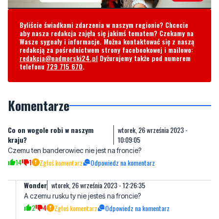
Wasze sygnały i informacje. Można kontaktować się z naszą
redakcją za pośrednictwem strony facebookowej i mailowo:
redakcja@nadmorski24.pl
Dyżurujemy także pod numerem
telefonu
729 715 670
.
Komentarze
Co on wogole robi w naszym
wtorek, 26 września 2023 -
kraju?
10:09:05
Czemu ten banderowiec nie jest na froncie?
14
1
Zgłoś komentarz
Odpowiedz na komentarz
Wonder
wtorek, 26 września 2023 - 12:26:35
A czemu rusku ty nie jesteś na froncie?
2
4
Zgłoś komentarz
Odpowiedz na komentarz
mnieteztociekawi
niedziela, 4 lutego 2024 - 19:33:33
a mnie tez to ciekawi co oni robia w Polsce?
1
0
Zgłoś komentarz
Odpowiedz na komentarz