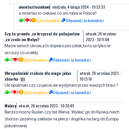
Czy to prawda ,ze krzyczal do policjantow
wtorek, 26 września
,ze zrobi im Wolyn?
2023 - 10:11:04
Macie swoich ukrow,a to dopiero poczatek,bo to sa tylko te
szczury co uciekly.
12
1
Zgłoś komentarz
Odpowiedz na komentarz
Ukropoliniaki zrobcie dla niego jakas
wtorek, 26 września 2023 -
zbiorka :)))
10:13:16
Ukropoliniaki czy czujecie sie wydymani przez waszych braci ?
11
2
Zgłoś komentarz
Odpowiedz na komentarz
Walery
wtorek, 26 września 2023 - 10:20:49
Bardzo mocny Ruslan czy też Wania. Wysłać go do Kijowa,niech
zborze i pszenicę zakłada na plecy i doginka na targ do Europy
południowej
10
0
Zgłoś komentarz
Odpowiedz na komentarz
Wszystkie
środa, 27 września 2023 - 10:51:06