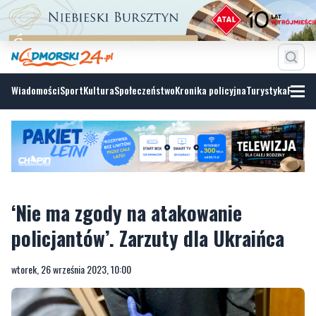
Wiadomości
Sport
Kultura
Społeczeństwo
Kronika policyjna
Turystyka
Fotoga
‘Nie ma zgody na atakowanie
policjantów’. Zarzuty dla Ukraińca
wtorek, 26 września 2023, 10:00