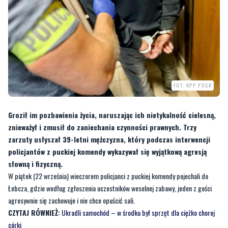
FOT. KPP PUCK
Groził im pozbawienia życia, naruszając ich nietykalność cielesną,
znieważył i zmusił do zaniechania czynności prawnych. Trzy
zarzuty usłyszał 39-letni mężczyzna, który podczas interwencji
policjantów z puckiej komendy wykazywał się wyjątkową agresją
słowną i fizyczną.
W piątek (22 września) wieczorem policjanci z puckiej komendy pojechali do
Łebcza, gdzie według zgłoszenia uczestników weselnej zabawy, jeden z gości
agresywnie się zachowuje i nie chce opuścić sali.
CZYTAJ RÓWNIEŻ:
Ukradli samochód – w środku był sprzęt dla ciężko chorej
córki
—
Policjanci na miejscu ustalili, że 39-letni obywatel Ukrainy jest agresywny i
awanturuje się z weselnymi gośćmi. Przed przyjazdem policjantów chciał odjechać
samochodem, ale jego zamiar został udaremniony przez zgłaszającego, który