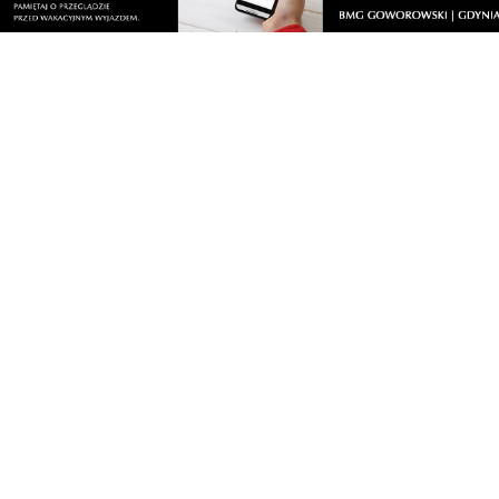
Nasze kamery
Gdynia
Orłowo