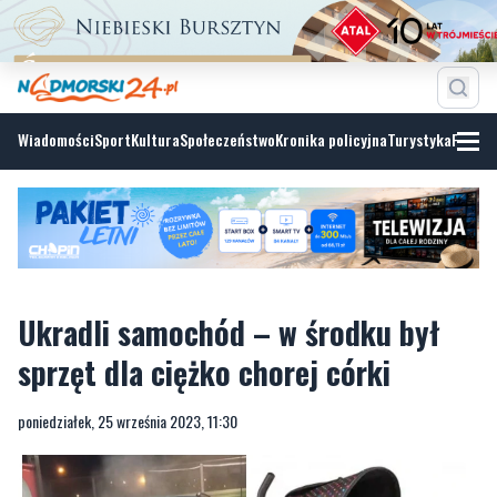
Wiadomości
Sport
Kultura
Społeczeństwo
Kronika policyjna
Turystyka
Fotoga
Ukradli samochód – w środku był
sprzęt dla ciężko chorej córki
poniedziałek, 25 września 2023, 11:30