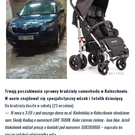
MAT.PRAS.
Trwają poszukiwania sprawcy kradzieży samochodu w Koleczkowie.
W aucie znajdował się specjalistyczny wózek i fotelik dziecięcy.
Do kradzieży doszło w sobotę (23 września).
—
W nocy o 3:59 z pod naszego domu na ul. Kieleńskiej w Koleczkowie skradziono
nam Skodę Kodiaq o numerach GWE 7688K. Kolor ciemno zielony - lava blue. Jeżeli
ktokolwiek widział proszę o kontakt pod numerem 508389866
– napisała do
naszej redakcji właścicielka auta.
[galeria]
Nad sprawą pracują również policjanci.
—
W samochodzie znajdował się bardzo cenny dla rodziny specjalistyczny wózek i