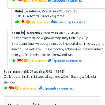
2
6
Zgłoś komentarz
Odpowiedz na komentarz
No nieźle
poniedziałek, 25 września 2023 - 21:35:30
Zastanawiam się co w głowie mają tacy ludzie jak Ty...
Zapracuje, kup, wybuduj a nie siedź na portalach i nie rzygaj na
innych... nawet jeżeli ludzie mogliby sobie kupić 3 nowe auta to
hołoty, która kradnie to nie usprawiedliwia
15
2
Zgłoś komentarz
Odpowiedz na komentarz
Kuba
poniedziałek, 25 września 2023 - 19:58:17
Od kiedy umbrella robi specjalistyczne wózki. Raczej wózki dla
snobów
2
4
Zgłoś komentarz
Odpowiedz na komentarz
Napisz swój komentarz
Nie hejtuj, pisz kulturalnie i zgodne z prawem