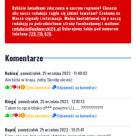
redakcją za pośrednictwem strony facebookowej i mailowo:
redakcja@nadmorski24.pl
Dyżurujemy także pod numerem
telefonu
729 715 670
.
Komentarze
Kubica
poniedziałek, 25 września 2023 - 11:48:03
Ale bida w kraju, żeby Skodę ukraść
3
14
Zgłoś komentarz
Odpowiedz na komentarz
Kinga
poniedziałek, 25 września 2023 - 12:01:13
Takim to ręce blisko d*** powinni UJ..... ????????????
19
3
Zgłoś komentarz
Odpowiedz na komentarz
Kupiś
poniedziałek, 25 września 2023 - 19:21:41
Sorry ale czy ten wozek i foteli to specjalistyczny sprzęt?
4
6
Zgłoś komentarz
Odpowiedz na komentarz
Ten jedyny
sobota, 30 grudnia 2023 - 21:14:41