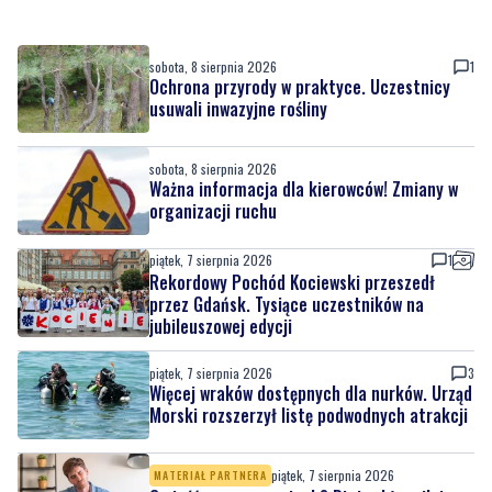
Ochrona przyrody w praktyce. Uczestnicy
usuwali inwazyjne rośliny
sobota, 8 sierpnia 2026
Ważna informacja dla kierowców! Zmiany w
organizacji ruchu
piątek, 7 sierpnia 2026
1
Rekordowy Pochód Kociewski przeszedł
przez Gdańsk. Tysiące uczestników na
jubileuszowej edycji
piątek, 7 sierpnia 2026
3
Więcej wraków dostępnych dla nurków. Urząd
Morski rozszerzył listę podwodnych atrakcji
piątek, 7 sierpnia 2026
MATERIAŁ PARTNERA
Co jeść przy zaparciach? Dieta, błonnik i
nawyki, które naprawdę działają
piątek, 7 sierpnia 2026
11