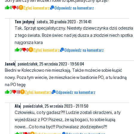
Tak. Sprzęt specjalistyczny. Niestety dziewczynka dziś odeszła
z tego świata. Boże świec nad jej dusza a złodziei niech spotka
najgorsza kara
0
0
Zgłoś komentarz
Odpowiedz na komentarz
Janek
poniedziałek, 25 września 2023 - 19:56:04
Biedni w Koleczkowo nie mieszkają. Także możecie sobie kupić
nowy. Poza tym wiecie, że mieszkacie w bastionie PO, a tu kradną
na PO tegę
3
18
Zgłoś komentarz
Odpowiedz na komentarz
Ala
poniedziałek, 25 września 2023 - 21:11:50
Człowieku, co ty gadasz?!!! Ludzie zostali okradzeni, a ty
wyjeżdżasz z PO! Piszesz, że są bogaci, to sobie kupią
nowe...Co to ma być!!! Pochwalasz złodziejstwo?!!
15
0
Zgłoś komentarz
Odpowiedz na komentarz
Kuba
poniedziałek, 25 września 2023 - 22:56:23
Tak. Tusk tez mi ukradł kasę z ofe.