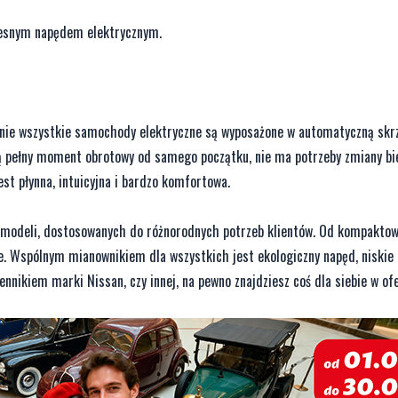
czesnym napędem elektrycznym.
cznie wszystkie samochody elektryczne są wyposażone w automatyczną skrz
ją pełny moment obrotowy od samego początku, nie ma potrzeby zmiany bi
st płynna, intuicyjna i bardzo komfortowa.
 modeli, dostosowanych do różnorodnych potrzeb klientów. Od kompakto
e. Wspólnym mianownikiem dla wszystkich jest ekologiczny napęd, niskie 
lennikiem marki Nissan, czy innej, na pewno znajdziesz coś dla siebie w of