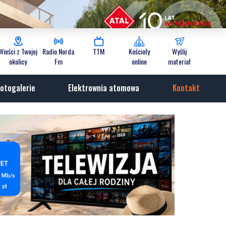
Wieści z Twojej
Radio Norda
TTM
Kościoły
Wyślij
okolicy
Fm
online
materiał
otogalerie
Elektrownia atomowa
Kontakt