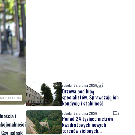
sobota, 8 sierpnia 2026
Drzewa pod lupą
specjalistów. Sprawdzają ich
IAŁ PARTNERA
kondycję i stabilność
sobota, 8 sierpnia 2026
9
nością i
Ponad 24 tysiące metrów
nkcjonalności
kwadratowych nowych
terenów zielonych.
 Czy jednak