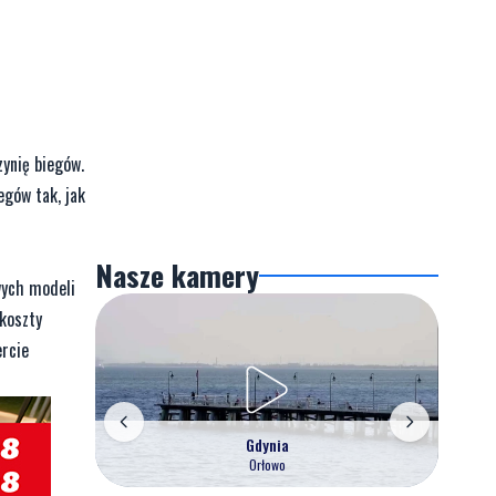
ynię biegów.
egów tak, jak
Nasze kamery
wych modeli
koszty
ercie
Gdynia
Orłowo