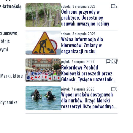
Powstanie nowa przestrzeń
z łatwością
sobota, 8 sierpnia 2026
2
do wypoczynku
Ochrona przyrody w
praktyce. Uczestnicy
usuwali inwazyjne rośliny
ystansowe
sobota, 8 sierpnia 2026
Ważna informacja dla
różnić
kierowców! Zmiany w
owymi
organizacji ruchu
piątek, 7 sierpnia 2026
1
Rekordowy Pochód
Kociewski przeszedł przez
 Marki, które
Gdańsk. Tysiące uczestników
na jubileuszowej edycji
piątek, 7 sierpnia 2026
3
Więcej wraków dostępnych
dla nurków. Urząd Morski
a dynamika
rozszerzył listę podwodnych
atrakcji