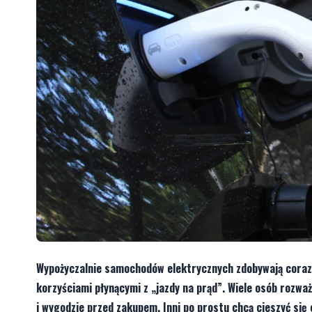
Wypożyczalnie samochodów elektrycznych zdobywają coraz 
korzyściami płynącymi z „jazdy na prąd”. Wiele osób rozw
i wygodzie przed zakupem. Inni po prostu chcą cieszyć si