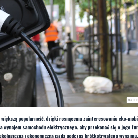
MATER
większą popularność, dzięki rosnącemu zainteresowaniu eko-mobil
aża wynajem samochodu elektrycznego, aby przekonać się o jego fu
ę ekologiczną i ekonomiczną jazdą podczas krótkotrwałego wynajmu.