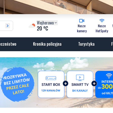
Wejherowo
Nasze
Nasze
o
20
C
kamery
HotSpoty
eczeństwo
Kronika policyjna
Turystyka
F