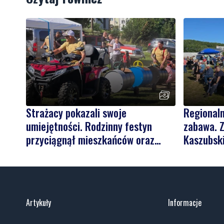
Strażacy pokazali swoje
Regionaln
umiejętności. Rodzinny festyn
zabawa. Z
przyciągnął mieszkańców oraz
Kaszubsk
gości
Artykuły
Informacje