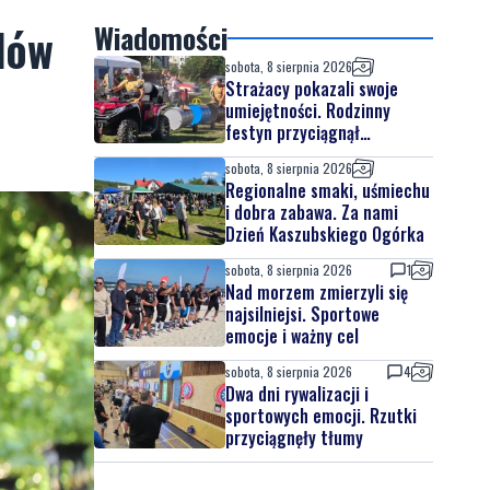
dów
Wiadomości
sobota, 8 sierpnia 2026
Strażacy pokazali swoje
umiejętności. Rodzinny
festyn przyciągnął
mieszkańców oraz gości
sobota, 8 sierpnia 2026
Regionalne smaki, uśmiechu
i dobra zabawa. Za nami
Dzień Kaszubskiego Ogórka
sobota, 8 sierpnia 2026
1
Nad morzem zmierzyli się
najsilniejsi. Sportowe
emocje i ważny cel
sobota, 8 sierpnia 2026
4
Dwa dni rywalizacji i
sportowych emocji. Rzutki
przyciągnęły tłumy