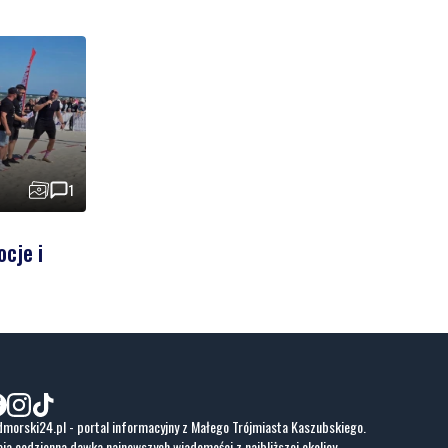
1
ocje i
morski24.pl - portal informacyjny z Małego Trójmiasta Kaszubskiego.
ja codzienna dawka najnowszych wiadomości z najbliższej okolicy.