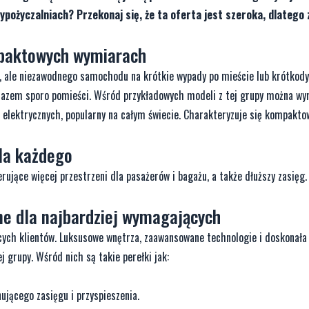
ypożyczalniach? Przekonaj się, że ta oferta jest szeroka, dlatego 
mpaktowych wymiarach
go, ale niezawodnego samochodu na krótkie wypady po mieście lub krótkod
arazem sporo pomieści. Wśród przykładowych modeli z tej grupy można wy
 elektrycznych, popularny na całym świecie. Charakteryzuje się kompakt
dla każdego
erujące więcej przestrzeni dla pasażerów i bagażu, a także dłuższy zasięg.
e dla najbardziej wymagających
cych klientów. Luksusowe wnętrza, zaawansowane technologie i doskonał
j grupy. Wśród nich są takie perełki jak:
jącego zasięgu i przyspieszenia.