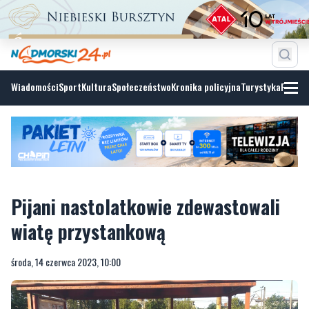
Wiadomości
Sport
Kultura
Społeczeństwo
Kronika policyjna
Turystyka
Fotoga
Pijani nastolatkowie zdewastowali
wiatę przystankową
środa, 14 czerwca 2023, 10:00