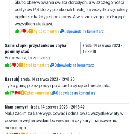
wszystkich ułaskawi.
9
5
Zgłoś komentarz
Odpowiedz na komentarz
Same słupki przystankowe chyba
środa, 14 czerwca 2023 -
powinny stać
19:29:10
Bo co wiata, to zniszczą...
6
0
Zgłoś komentarz
Odpowiedz na komentarz
Kaszub
środa, 14 czerwca 2023 - 19:41:28
Tylko gumą przez plecy i po d...ie to by się od niechcialo.
17
0
Zgłoś komentarz
Odpowiedz na komentarz
Mam pomysł
środa, 14 czerwca 2023 - 20:18:42
Nakazać im za kare wypucować i odmalować wszystkie wiaty w
powiecie wejherowskim bo wiezienie czy kary finansowe nic
niepomoga
25
0
Zgłoś komentarz
Odpowiedz na komentarz
poseł Kowalski
czwartek, 15 czerwca 2023 - 14:54:10
Kazać płacić, płacić i jeszcze raz płacić. Nic bardziej nie bol i nie