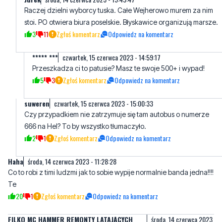
***** ***
czwartek, 15 czerwca 2023 - 14:59:17
Przeszkadza ci to patusie? Masz te swoje 500+ i wypad!
5
3
Zgłoś komentarz
Odpowiedz na komentarz
suweren
czwartek, 15 czerwca 2023 - 15:00:33
Czy przypadkiem nie zatrzymuje się tam autobus o numerze
666 na Hel? To by wszystko tłumaczyło.
2
1
Zgłoś komentarz
Odpowiedz na komentarz
Haha
środa, 14 czerwca 2023 - 11:28:28
Co to robi z timi ludzmi jak to sobie wypije normalnie banda jedna!!!!
Te
20
1
Zgłoś komentarz
Odpowiedz na komentarz
FILKO MC HAMMER REMONTY LATAJĄCYCH
środa, 14 czerwca 2023
DYWANÓW ZIBERTOWO
- 12:11:29
We łbach im się przewraca z nudów potem łazi takie gnojstwo.
Kosztami obciążyć albo niech odrabiają fizycznie