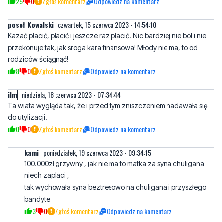
przekonuje tak, jak sroga kara finansowa! Młody nie ma, to od
rodziców ściągnąć!
8
0
Zgłoś komentarz
Odpowiedz na komentarz
ilm
niedziela, 18 czerwca 2023 - 07:34:44
Ta wiata wygląda tak, że i przed tym zniszczeniem nadawała się
do utylizacji.
0
0
Zgłoś komentarz
Odpowiedz na komentarz
kami
poniedziałek, 19 czerwca 2023 - 09:34:15
100.000zł grzywny , jak nie ma to matka za syna chuligana
niech zaplaci ,
tak wychowała syna beztresowo na chuligana i przyszłego
bandyte
3
0
Zgłoś komentarz
Odpowiedz na komentarz
Napisz swój komentarz