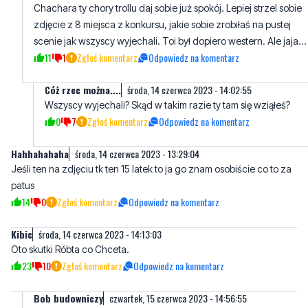
11
1
Zgłoś komentarz
Odpowiedz na komentarz
Cóż rzec można....
środa, 14 czerwca 2023 - 14:02:55
Wszyscy wyjechali? Skąd w takim razie ty tam się wziąłeś?
0
7
Zgłoś komentarz
Odpowiedz na komentarz
Hahhahahaha
środa, 14 czerwca 2023 - 13:29:04
Jeśli ten na zdjęciu tk ten 15 latek to ja go znam osobiście co to za
patus
14
0
Zgłoś komentarz
Odpowiedz na komentarz
Kibic
środa, 14 czerwca 2023 - 14:13:03
Oto skutki Róbta co Chceta.
23
10
Zgłoś komentarz
Odpowiedz na komentarz
Bob budowniczy
czwartek, 15 czerwca 2023 - 14:56:55
Skutki obserwowania świata dorosłych, a w szczególności
polityków PiS którzy przekonali hołotę, że wszystko się należy i
ogólnie to każdy jest bezkarny. A w razie czego, to długopis