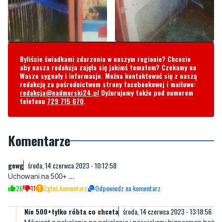
Byliście świadkami zdarzenia w naszym regionie? Chcecie
aby nasza redakcja zajęła się jakimś tematem? Czekamy na
Wasze sygnały i informacje. Można kontaktować się z naszą
redakcją za pośrednictwem strony facebookowej i mailowo:
redakcja@nadmorski24.pl
Dyżurujemy także pod numerem
telefonu
729 715 670
.
Komentarze
gewg
środa, 14 czerwca 2023 - 10:12:58
Uchowani na 500+ ...
26
11
Zgłoś komentarz
Odpowiedz na komentarz
Nie 500+tylko róbta co chceta
środa, 14 czerwca 2023 - 13:18:56
Milicjant z pokolenia na pokolenie i największy biznesmen beż
wkładu własnego który zarabia na naiwności innych. Taki
właśnie jest jąkała na zawołanie niejaki owsiki.
12
12
Zgłoś komentarz
Odpowiedz na komentarz