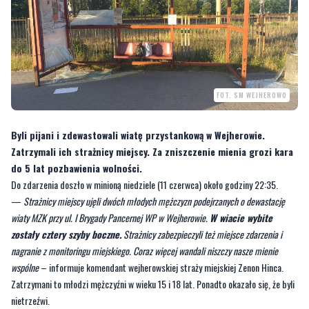
FOT. SM WEJHEROWO
Byli pijani i zdewastowali wiatę przystankową w Wejherowie.
Zatrzymali ich strażnicy miejscy. Za zniszczenie mienia grozi kara
do 5 lat pozbawienia wolności.
Do zdarzenia doszło w minioną niedziele (11 czerwca) około godziny 22:35.
—
Strażnicy miejscy ujęli dwóch młodych mężczyzn podejrzanych o dewastację
wiaty MZK przy ul. I Brygady Pancernej WP w Wejherowie.
W wiacie wybite
zostały cztery szyby boczne.
Strażnicy zabezpieczyli też miejsce zdarzenia i
nagranie z monitoringu miejskiego. Coraz więcej wandali niszczy nasze mienie
wspólne
– informuje komendant wejherowskiej straży miejskiej Zenon Hinca.
Zatrzymani to młodzi mężczyźni w wieku 15 i 18 lat. Ponadto okazało się, że byli
nietrzeźwi.
[galeria]
—
Wczoraj podejrzani zostali przesłuchani i usłyszeli zarzut dotyczący zniszczenia
mienia wspólnie i w porozumieniu. Informacja o tym, że nieletni znajdował się w