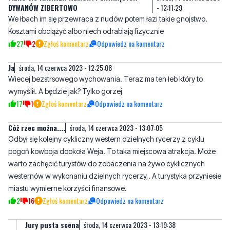
27
2
Zgłoś komentarz
Odpowiedz na komentarz
Ja
środa, 14 czerwca 2023 - 12:25:08
Wiecej bezstrsowego wychowania. Teraz ma ten łeb który to
wymyślił. A będzie jak? Tylko gorzej
17
1
Zgłoś komentarz
Odpowiedz na komentarz
Cóż rzec można....
środa, 14 czerwca 2023 - 13:07:05
Odbył się kolejny cykliczny western dzielnych rycerzy z cyklu
pogoń kowboja dookoła Weja. To taka miejscowa atrakcja. Może
warto zachęcić turystów do zobaczenia na żywo cyklicznych
westernów w wykonaniu dzielnych rycerzy,. A turystyka przyniesie
miastu wymierne korzyści finansowe.
2
16
Zgłoś komentarz
Odpowiedz na komentarz
Jury pusta scena
środa, 14 czerwca 2023 - 13:19:38
Chachara ty chory trollu daj sobie już spokój. Lepiej strzel sobie
zdjęcie z 8 miejsca z konkursu, jakie sobie zrobiłaś na pustej
scenie jak wszyscy wyjechali. Toi był dopiero western. Ale jaja...