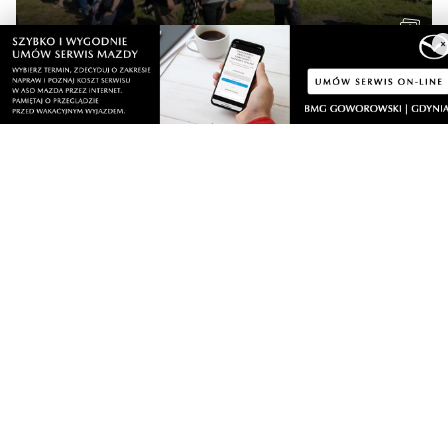
nami Dzień Kaszubskiego Ogórka
Wiadomości
×
niedziela, 9 sierpnia 2026
NOWE
Miał odebrać pieniądze od seniora. W
mieszkaniu czekali na niego policjanci
sobota, 8 sierpnia 2026
4
Strażacy pokazali swoje umiejętności.
Rodzinny festyn przyciągnął mieszkańców
oraz gości
sobota, 8 sierpnia 2026
Regionalne smaki, uśmiechu i dobra zabawa.
Za nami Dzień Kaszubskiego Ogórka
sobota, 8 sierpnia 2026
3
Nad morzem zmierzyli się najsilniejsi.
Sportowe emocje i ważny cel