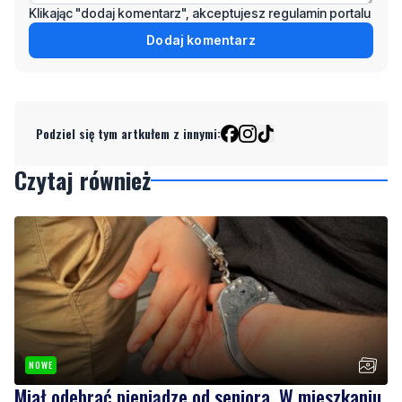
Podziel się tym artkułem z innymi:
Czytaj również
NOWE
Miał odebrać pieniądze od seniora. W mieszkaniu
czekali na niego policjanci