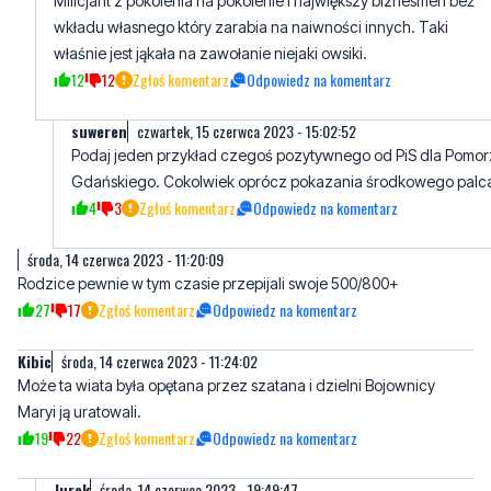
suweren
czwartek, 15 czerwca 2023 - 15:02:52
Podaj jeden przykład czegoś pozytywnego od PiS dla Pomo
Gdańskiego. Cokolwiek oprócz pokazania środkowego palc
4
3
Zgłoś komentarz
Odpowiedz na komentarz
środa, 14 czerwca 2023 - 11:20:09
Rodzice pewnie w tym czasie przepijali swoje 500/800+
27
17
Zgłoś komentarz
Odpowiedz na komentarz
Kibic
środa, 14 czerwca 2023 - 11:24:02
Może ta wiata była opętana przez szatana i dzielni Bojownicy
Maryi ją uratowali.
19
22
Zgłoś komentarz
Odpowiedz na komentarz
Jurek
środa, 14 czerwca 2023 - 19:49:47
Raczej dzielni wyborcy tuska. Całe Wejherowo murem za nim
stoi. PO otwiera biura poselskie. Błyskawice organizują marsze.
3
11
Zgłoś komentarz
Odpowiedz na komentarz