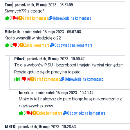
Tom
poniedziałek, 15 maja 2023 - 08:51:09
Słynnych??? z czego?
6
4
Zgłoś komentarz
Odpowiedz na komentarz
Miłośnik
poniedziałek, 15 maja 2023 - 09:07:08
Kto to wymyślił w niedzielę o 22
12
0
Zgłoś komentarz
Odpowiedz na komentarz
Pikuś
poniedziałek, 15 maja 2023 - 10:00:47
To dla wyborów PISU - bezrobotni i majętni twoimi pieniędzmi.
Reszta gotuje się do pracy na to pato.
11
14
Zgłoś komentarz
Odpowiedz na komentarz
burak u
poniedziałek, 15 maja 2023 - 10:40:42
Może ty też należysz do pato biorąc kasę niekoniecznie z
rządowych plusów
6
4
Zgłoś komentarz
Odpowiedz na komentarz
JANEK
poniedziałek, 15 maja 2023 - 10:26:53