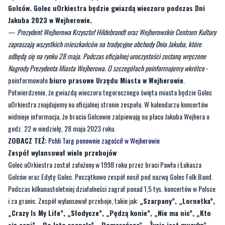
Golców. Golec uOrkiestra będzie gwiazdą wieczoru podczas Dni
Jakuba 2023 w Wejherowie.
—
Prezydent Wejherowa Krzysztof Hildebrandt oraz Wejherowskie Centrum Kultury
zapraszają wszystkich mieszkańców na tradycyjne obchody Dnia Jakuba, które
odbędą się na rynku 28 maja. Podczas oficjalnej uroczystości zostaną wręczone
Nagrody Prezydenta Miasta Wejherowa. O szczegółach poinformujemy wkrótce
-
poinformowało
biuro prasowe Urzędu Miasta w Wejherowie
.
Potwierdzenie, że gwiazdą wieczoru tegorocznego święta miasta będzie Golec
uOrkiestra znajdujemy na oficjalnej stronie zespołu. W kalendarzu koncertów
widnieje informacja, że bracia Golcowie zaśpiewają na placu Jakuba Wejhera o
godz. 22 w niedzielę, 28 maja 2023 roku.
ZOBACZ TEŻ:
Pchli Targ ponownie zagościł w Wejherowie
Zespół wylansował wiele przebojów
Golec uOrkiestra został założony w 1998 roku przez braci Pawła i Łukasza
Golców oraz Edytę Golec. Początkowo zespół nosił pod nazwą Golec Folk Band.
Podczas kilkunastoletniej działalności zagrał ponad 1,5 tys. koncertów w Polsce
i za granic. Zespół wylansował przeboje, takie jak:
„Szarpany”, „Lornetka”,
„Crazy Is My Life”, „Słodycze”, „Pędzą konie”, „Nie ma nic”, „Kto
się ceni”, „Bo lato rozpala”, „Pomarańcza", „Życie jest muzyką",