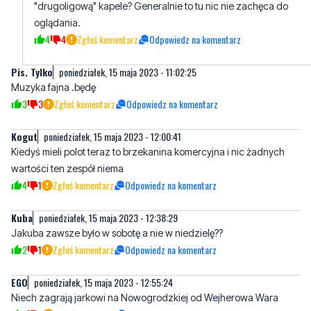
"drugoligową" kapele? Generalnie to tu nic nie zachęca do
oglądania.
4
4
Zgłoś komentarz
Odpowiedz na komentarz
Pis. Tylko
poniedziałek, 15 maja 2023 - 11:02:25
Muzyka fajna .będę
3
3
Zgłoś komentarz
Odpowiedz na komentarz
Kogut
poniedziałek, 15 maja 2023 - 12:00:41
Kiedyś mieli polot teraz to brzekanina komercyjna i nic żadnych
wartości ten zespół niema
4
1
Zgłoś komentarz
Odpowiedz na komentarz
Kuba
poniedziałek, 15 maja 2023 - 12:38:29
Jakuba zawsze było w sobotę a nie w niedzielę??
2
1
Zgłoś komentarz
Odpowiedz na komentarz
EGO
poniedziałek, 15 maja 2023 - 12:55:24
Niech zagrają jarkowi na Nowogrodzkiej od Wejherowa Wara