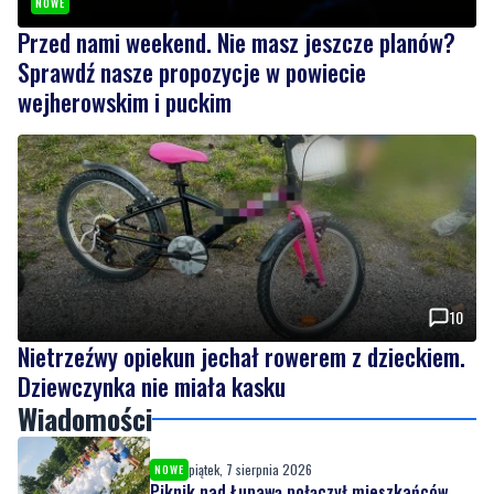
NOWE
Przed nami weekend. Nie masz jeszcze planów?
Sprawdź nasze propozycje w powiecie
wejherowskim i puckim
10
Nietrzeźwy opiekun jechał rowerem z dzieckiem.
Dziewczynka nie miała kasku
Wiadomości
piątek, 7 sierpnia 2026
NOWE
Piknik nad Łupawą połączył mieszkańców