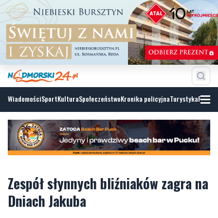
Wiadomości
Sport
Kultura
Społeczeństwo
Kronika policyjna
Turystyka
Fotoga
Zespół słynnych bliźniaków zagra na
Dniach Jakuba