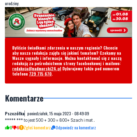
urodziny.
Byliście świadkami zdarzenia w naszym regionie? Chcecie
aby nasza redakcja zajęła się jakimś tematem? Czekamy na
Wasze sygnały i informacje. Można kontaktować się z naszą
redakcją za pośrednictwem strony facebookowej i mailowo:
redakcja@nadmorski24.pl
Dyżurujemy także pod numerem
telefonu
729 715 670
.
Komentarze
Pszczółka
poniedziałek, 15 maja 2023 - 08:49:09
***** *** to jest 500 + 300 = 800+ Szach i mat .
8
6
Zgłoś komentarz
Odpowiedz na komentarz