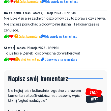
5
7
Zgłoś komentarz
Odpowiedz na komentarz
Co za dekle z was
wtorek, 16 maja 2023 - 05:20:38
Nie lubię Pisu ale i zadnych oszolomów czy to z prawa czy z lewa.
Nie chcesz posluchać Golców to nie słuchaj. Te komentaże są
żenujące.
1
1
Zgłoś komentarz
Odpowiedz na komentarz
Stefan
sobota, 20 maja 2023 - 05:21:01
To już lepiej Zenek i disco wiocha do Wejherowa!
1
0
Zgłoś komentarz
Odpowiedz na komentarz
Napisz swój komentarz
Nie hejtuj, pisz kulturalnie i zgodne z prawem
komentarze! Jeśli widzisz niestosowny wpis -
kliknij "zgłoś nadużycie".