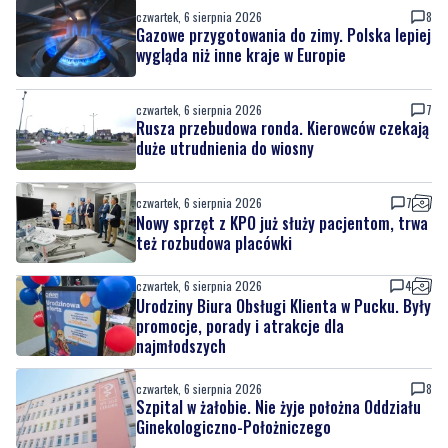
czwartek, 6 sierpnia 2026
8
Gazowe przygotowania do zimy. Polska lepiej
wygląda niż inne kraje w Europie
czwartek, 6 sierpnia 2026
7
Rusza przebudowa ronda. Kierowców czekają
duże utrudnienia do wiosny
czwartek, 6 sierpnia 2026
7
Nowy sprzęt z KPO już służy pacjentom, trwa
też rozbudowa placówki
czwartek, 6 sierpnia 2026
4
Urodziny Biura Obsługi Klienta w Pucku. Były
promocje, porady i atrakcje dla
najmłodszych
czwartek, 6 sierpnia 2026
8
Szpital w żałobie. Nie żyje położna Oddziału
Ginekologiczno-Położniczego