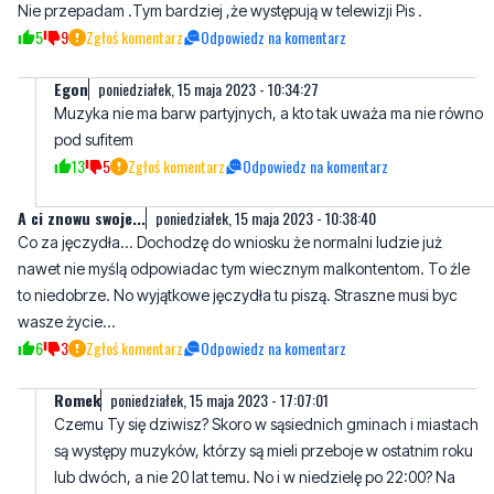
Nie przepadam .Tym bardziej ,że występują w telewizji Pis .
5
9
Zgłoś komentarz
Odpowiedz na komentarz
Egon
poniedziałek, 15 maja 2023 - 10:34:27
Muzyka nie ma barw partyjnych, a kto tak uważa ma nie równo
pod sufitem
13
5
Zgłoś komentarz
Odpowiedz na komentarz
A ci znowu swoje...
poniedziałek, 15 maja 2023 - 10:38:40
Co za jęczydła... Dochodzę do wniosku że normalni ludzie już
nawet nie myślą odpowiadac tym wiecznym malkontentom. To źle
to niedobrze. No wyjątkowe jęczydła tu piszą. Straszne musi byc
wasze życie...
6
3
Zgłoś komentarz
Odpowiedz na komentarz
Romek
poniedziałek, 15 maja 2023 - 17:07:01
Czemu Ty się dziwisz? Skoro w sąsiednich gminach i miastach
są występy muzyków, którzy są mieli przeboje w ostatnim roku
lub dwóch, a nie 20 lat temu. No i w niedzielę po 22:00? Na