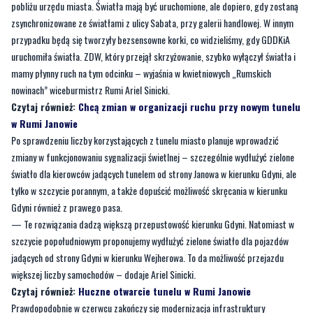
pobliżu urzędu miasta. Światła mają być uruchomione, ale dopiero, gdy zostaną
zsynchronizowane ze światłami z ulicy Sabata, przy galerii handlowej. W innym
przypadku będą się tworzyły bezsensowne korki, co widzieliśmy, gdy GDDKiA
uruchomiła światła. ZDW, który przejął skrzyżowanie, szybko wyłączył światła i
mamy płynny ruch na tym odcinku – wyjaśnia w kwietniowych „Rumskich
nowinach” wiceburmistrz Rumi Ariel Sinicki.
Czytaj również:
Chcą zmian w organizacji ruchu przy nowym tunelu
w Rumi Janowie
Po sprawdzeniu liczby korzystających z tunelu miasto planuje wprowadzić
zmiany w funkcjonowaniu sygnalizacji świetlnej – szczególnie wydłużyć zielone
światło dla kierowców jadących tunelem od strony Janowa w kierunku Gdyni, ale
tylko w szczycie porannym, a także dopuścić możliwość skręcania w kierunku
Gdyni również z prawego pasa.
— Te rozwiązania dadzą większą przepustowość kierunku Gdyni. Natomiast w
szczycie popołudniowym proponujemy wydłużyć zielone światło dla pojazdów
jadących od strony Gdyni w kierunku Wejherowa. To da możliwość przejazdu
większej liczby samochodów – dodaje Ariel Sinicki.
Czytaj również:
Huczne otwarcie tunelu w Rumi Janowie
Prawdopodobnie w czerwcu zakończy się modernizacja infrastruktury