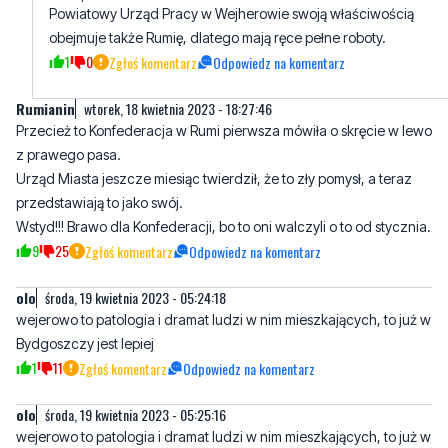
Powiatowy Urząd Pracy w Wejherowie swoją właściwością
obejmuje także Rumię, dlatego mają ręce pełne roboty.
1
0
Zgłoś komentarz
Odpowiedz na komentarz
Rumianin
wtorek, 18 kwietnia 2023 - 18:27:46
Przecież to Konfederacja w Rumi pierwsza mówiła o skręcie w lewo
z prawego pasa.
Urząd Miasta jeszcze miesiąc twierdził, że to zły pomysł, a teraz
przedstawiają to jako swój.
Wstyd!!! Brawo dla Konfederacji, bo to oni walczyli o to od stycznia.
9
25
Zgłoś komentarz
Odpowiedz na komentarz
olo
środa, 19 kwietnia 2023 - 05:24:18
wejerowo to patologia i dramat ludzi w nim mieszkających, to już w
Bydgoszczy jest lepiej
1
11
Zgłoś komentarz
Odpowiedz na komentarz
olo
środa, 19 kwietnia 2023 - 05:25:16
wejerowo to patologia i dramat ludzi w nim mieszkających, to już w