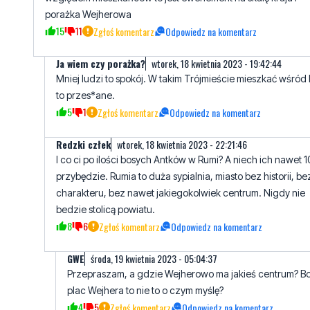
porażka Wejherowa
15
11
Zgłoś komentarz
Odpowiedz na komentarz
Ja wiem czy porażka?
wtorek, 18 kwietnia 2023 - 19:42:44
Mniej ludzi to spokój. W takim Trójmieście mieszkać wśród 
to przes*ane.
5
1
Zgłoś komentarz
Odpowiedz na komentarz
Redzki człek
wtorek, 18 kwietnia 2023 - 22:21:46
I co ci po ilości bosych Antków w Rumi? A niech ich nawet 1
przybędzie. Rumia to duża sypialnia, miasto bez historii, be
charakteru, bez nawet jakiegokolwiek centrum. Nigdy nie
bedzie stolicą powiatu.
8
6
Zgłoś komentarz
Odpowiedz na komentarz
GWE
środa, 19 kwietnia 2023 - 05:04:37
Przepraszam, a gdzie Wejherowo ma jakieś centrum? B
plac Wejhera to nie to o czym myślę?
4
5
Zgłoś komentarz
Odpowiedz na komentarz