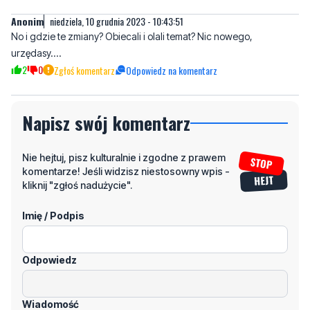
Anonim
niedziela, 10 grudnia 2023 - 10:43:51
No i gdzie te zmiany? Obiecali i olali temat? Nic nowego,
urzędasy....
2
0
Zgłoś komentarz
Odpowiedz na komentarz
Napisz swój komentarz
Nie hejtuj, pisz kulturalnie i zgodne z prawem
komentarze! Jeśli widzisz niestosowny wpis -
kliknij "zgłoś nadużycie".
Imię / Podpis
Odpowiedz
Wiadomość