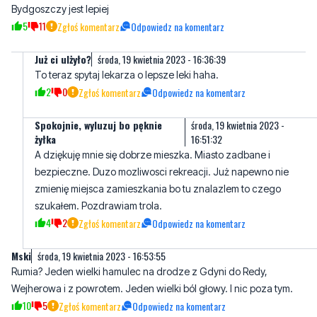
Bydgoszczy jest lepiej
5
11
Zgłoś komentarz
Odpowiedz na komentarz
Już ci ulżyło?
środa, 19 kwietnia 2023 - 16:36:39
To teraz spytaj lekarza o lepsze leki haha.
2
0
Zgłoś komentarz
Odpowiedz na komentarz
Spokojnie, wyluzuj bo pęknie
środa, 19 kwietnia 2023 -
żyłka
16:51:32
A dziękuję mnie się dobrze mieszka. Miasto zadbane i
bezpieczne. Duzo mozliwosci rekreacji. Już napewno nie
zmienię miejsca zamieszkania bo tu znalazlem to czego
szukałem. Pozdrawiam trola.
4
2
Zgłoś komentarz
Odpowiedz na komentarz
Mski
środa, 19 kwietnia 2023 - 16:53:55
Rumia? Jeden wielki hamulec na drodze z Gdyni do Redy,
Wejherowa i z powrotem. Jeden wielki ból głowy. I nic poza tym.
10
5
Zgłoś komentarz
Odpowiedz na komentarz