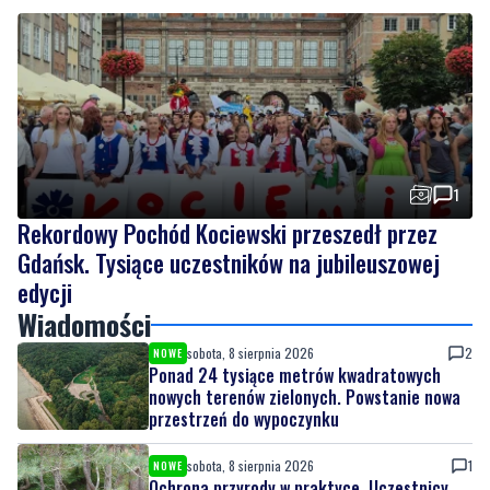
1
Rekordowy Pochód Kociewski przeszedł przez
Gdańsk. Tysiące uczestników na jubileuszowej
edycji
Wiadomości
sobota, 8 sierpnia 2026
2
NOWE
Ponad 24 tysiące metrów kwadratowych
nowych terenów zielonych. Powstanie nowa
przestrzeń do wypoczynku
sobota, 8 sierpnia 2026
1
NOWE
Ochrona przyrody w praktyce. Uczestnicy