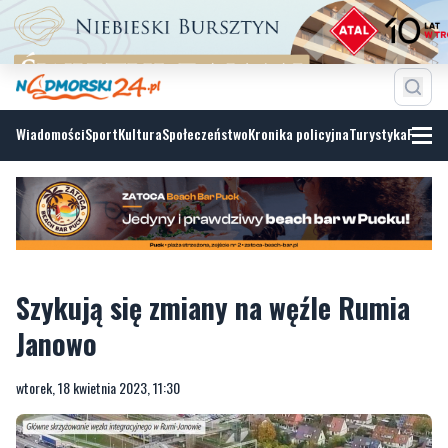
Wiadomości
Sport
Kultura
Społeczeństwo
Kronika policyjna
Turystyka
Fotoga
Szykują się zmiany na węźle Rumia
Janowo
wtorek, 18 kwietnia 2023, 11:30