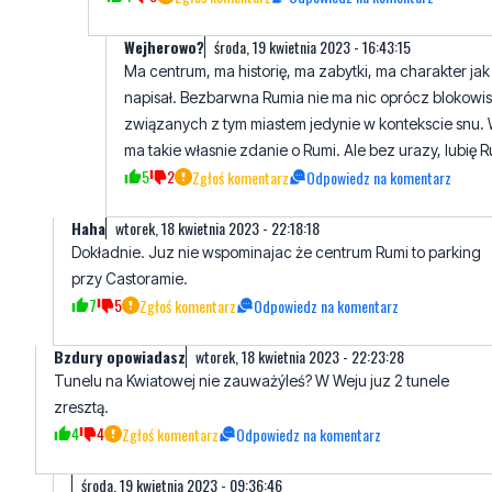
Wejherowo?
środa, 19 kwietnia 2023 - 16:43:15
Ma centrum, ma historię, ma zabytki, ma charakter jak 
napisał. Bezbarwna Rumia nie ma nic oprócz blokowisk
związanych z tym miastem jedynie w kontekscie snu.
ma takie własnie zdanie o Rumi. Ale bez urazy, lubię R
5
2
Zgłoś komentarz
Odpowiedz na komentarz
Haha
wtorek, 18 kwietnia 2023 - 22:18:18
Dokładnie. Juz nie wspominajac że centrum Rumi to parking
przy Castoramie.
7
5
Zgłoś komentarz
Odpowiedz na komentarz
Bzdury opowiadasz
wtorek, 18 kwietnia 2023 - 22:23:28
Tunelu na Kwiatowej nie zauważýleś? W Weju juz 2 tunele
zresztą.
4
4
Zgłoś komentarz
Odpowiedz na komentarz
środa, 19 kwietnia 2023 - 09:36:46