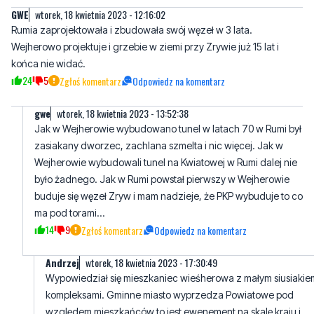
GWE
wtorek, 18 kwietnia 2023 - 12:16:02
Rumia zaprojektowała i zbudowała swój węzeł w 3 lata.
Wejherowo projektuje i grzebie w ziemi przy Zrywie już 15 lat i
końca nie widać.
24
5
Zgłoś komentarz
Odpowiedz na komentarz
gwe
wtorek, 18 kwietnia 2023 - 13:52:38
Jak w Wejherowie wybudowano tunel w latach 70 w Rumi był
zasiakany dworzec, zachlana szmelta i nic więcej. Jak w
Wejherowie wybudowali tunel na Kwiatowej w Rumi dalej nie
było żadnego. Jak w Rumi powstał pierwszy w Wejherowie
buduje się węzeł Zryw i mam nadzieje, że PKP wybuduje to co
ma pod torami...
14
9
Zgłoś komentarz
Odpowiedz na komentarz
Andrzej
wtorek, 18 kwietnia 2023 - 17:30:49
Wypowiedział się mieszkaniec wieśherowa z małym siusiakiem
kompleksami. Gminne miasto wyprzedza Powiatowe pod
względem mieszkańców to jest ewenement na skalę kraju i