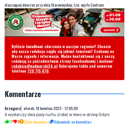
otaczającej dworzec przy ulicy Starowiejskiej, tzw. węzła Centrum.
Byliście świadkami zdarzenia w naszym regionie? Chcecie
aby nasza redakcja zajęła się jakimś tematem? Czekamy na
Wasze sygnały i informacje. Można kontaktować się z naszą
redakcją za pośrednictwem strony facebookowej i mailowo:
redakcja@nadmorski24.pl
Dyżurujemy także pod numerem
telefonu
729 715 670
.
Komentarze
Grzegorz
wtorek, 18 kwietnia 2023 - 12:05:09
A wystarczy dwa pasy ruchu zrobić w lewo w stronę Gdyni
17
3
Zgłoś komentarz
Odpowiedz na komentarz