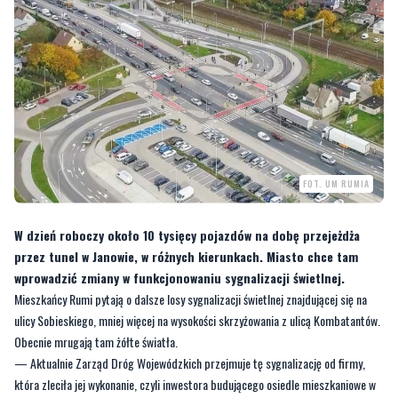
FOT. UM RUMIA
W dzień roboczy około 10 tysięcy pojazdów na dobę przejeżdża
przez tunel w Janowie, w różnych kierunkach. Miasto chce tam
wprowadzić zmiany w funkcjonowaniu sygnalizacji świetlnej.
Mieszkańcy Rumi pytają o dalsze losy sygnalizacji świetlnej znajdującej się na
ulicy Sobieskiego, mniej więcej na wysokości skrzyżowania z ulicą Kombatantów.
Obecnie mrugają tam żółte światła.
— Aktualnie Zarząd Dróg Wojewódzkich przejmuje tę sygnalizację od firmy,
która zleciła jej wykonanie, czyli inwestora budującego osiedle mieszkaniowe w