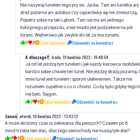
Nie nazywaj tunelem tego pry sw. Jacka. Tam ani karetka anj
straż pożarna ani autobus czy ciężarówka się nie zmieszczą.
Popatrz sobie na taki Lębork. Tam nie ma ani jednego
kolizyjnego przejazdu, a też miasto jest podzielone na pół
torami. Wejherowo jak zwykle sto lat za murzynami.
6
2
Zgłoś komentarz
Odpowiedz na komentarz
A dlaczego?
środa, 19 kwietnia 2023 - 16:48:54
Ja od lat jeżdzę tym tunelem i jak każdy kierowca osobówk
bardzo sobie chwale ten tunel. Nie jeżdzę strażą pozarną. 
mnie tunel jest tunelem i sporym ułatwieniem. Takze nie
rozumiem zupelnie o co ci chodzi. Co by bylo gdyby tego t
nie było. Sajgon.
2
1
Zgłoś komentarz
Odpowiedz na komentarz
Zenon
wtorek, 18 kwietnia 2023 - 13:43:12
A może skrócimy czas oczekiwania dla pieszych? Czasem po 6
minut trzeba tam stać, dlaczego samochody nie muszą tyle stać?
8
7
Zgłoś komentarz
Odpowiedz na komentarz