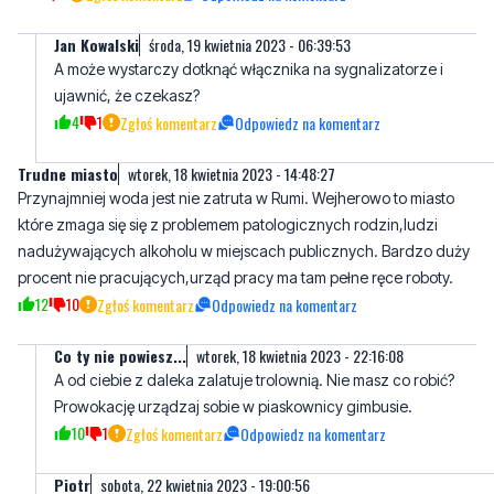
Jan Kowalski
środa, 19 kwietnia 2023 - 06:39:53
A może wystarczy dotknąć włącznika na sygnalizatorze i
ujawnić, że czekasz?
4
1
Zgłoś komentarz
Odpowiedz na komentarz
Trudne miasto
wtorek, 18 kwietnia 2023 - 14:48:27
Przynajmniej woda jest nie zatruta w Rumi. Wejherowo to miasto
które zmaga się się z problemem patologicznych rodzin,ludzi
nadużywających alkoholu w miejscach publicznych. Bardzo duży
procent nie pracujących,urząd pracy ma tam pełne ręce roboty.
12
10
Zgłoś komentarz
Odpowiedz na komentarz
Co ty nie powiesz...
wtorek, 18 kwietnia 2023 - 22:16:08
A od ciebie z daleka zalatuje trolownią. Nie masz co robić?
Prowokację urządzaj sobie w piaskownicy gimbusie.
10
1
Zgłoś komentarz
Odpowiedz na komentarz
Piotr
sobota, 22 kwietnia 2023 - 19:00:56