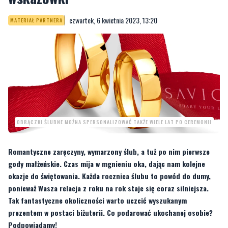
czwartek, 6 kwietnia 2023, 13:20
MATERIAŁ PARTNERA
OBRĄCZKI ŚLUBNE MOŻNA SPERSONALIZOWAĆ TAKŻE WIELE LAT PO CEREMONII
Romantyczne zaręczyny, wymarzony ślub, a tuż po nim pierwsze
gody małżeńskie. Czas mija w mgnieniu oka, dając nam kolejne
okazje do świętowania. Każda rocznica ślubu to powód do dumy,
ponieważ Wasza relacja z roku na rok staje się coraz silniejsza.
Tak fantastyczne okoliczności warto uczcić wyszukanym
prezentem w postaci biżuterii. Co podarować ukochanej osobie?
Podpowiadamy!