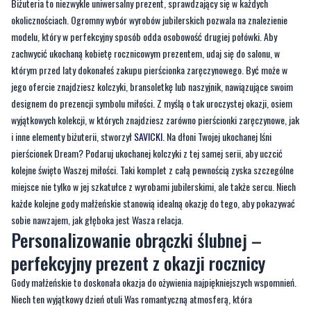
Biżuteria to niezwykle uniwersalny prezent, sprawdzający się w każdych
okolicznościach. Ogromny wybór wyrobów jubilerskich pozwala na znalezienie
modelu, który w perfekcyjny sposób odda osobowość drugiej połówki. Aby
zachwycić ukochaną kobietę rocznicowym prezentem, udaj się do salonu, w
którym przed laty dokonałeś zakupu pierścionka zaręczynowego. Być może w
jego ofercie znajdziesz kolczyki, bransoletkę lub naszyjnik, nawiązujące swoim
designem do prezencji symbolu miłości. Z myślą o tak uroczystej okazji, osiem
wyjątkowych kolekcji, w których znajdziesz zarówno pierścionki zaręczynowe, jak
i inne elementy biżuterii, stworzył
SAVICKI
. Na dłoni Twojej ukochanej lśni
pierścionek Dream? Podaruj ukochanej kolczyki z tej samej serii, aby uczcić
kolejne święto Waszej miłości. Taki komplet z całą pewnością zyska szczególne
miejsce nie tylko w jej szkatułce z wyrobami jubilerskimi, ale także sercu. Niech
każde kolejne gody małżeńskie stanowią idealną okazję do tego, aby pokazywać
sobie nawzajem, jak głęboka jest Wasza relacja.
Personalizowanie obrączki ślubnej –
perfekcyjny prezent z okazji rocznicy
Gody małżeńskie to doskonała okazja do ożywienia najpiękniejszych wspomnień.
Niech ten wyjątkowy dzień otuli Was romantyczną atmosferą, która