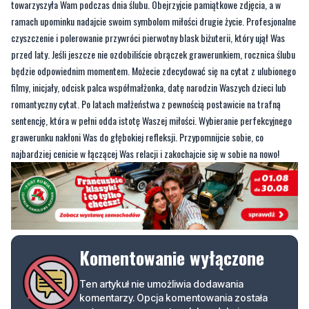
towarzyszyła Wam podczas dnia ślubu. Obejrzyjcie pamiątkowe zdjęcia, a w
ramach upominku nadajcie swoim symbolom miłości drugie życie. Profesjonalne
czyszczenie i polerowanie przywróci pierwotny blask biżuterii, który ujął Was
przed laty. Jeśli jeszcze nie ozdobiliście obrączek grawerunkiem, rocznica ślubu
będzie odpowiednim momentem. Możecie zdecydować się na cytat z ulubionego
filmy, inicjały, odcisk palca współmałżonka, datę narodzin Waszych dzieci lub
romantyczny cytat. Po latach małżeństwa z pewnością postawicie na trafną
sentencję, która w pełni odda istotę Waszej miłości. Wybieranie perfekcyjnego
grawerunku nakłoni Was do głębokiej refleksji. Przypomnijcie sobie, co
najbardziej cenicie w łączącej Was relacji i zakochajcie się w sobie na nowo!
Komentowanie wyłączone
Ten artykuł nie umożliwia dodawania
komentarzy. Opcja komentowania została