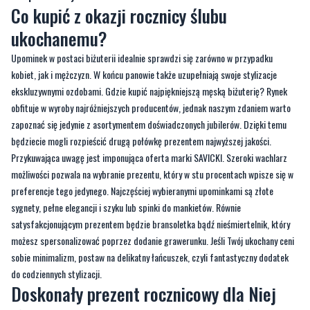
Co kupić z okazji rocznicy ślubu
ukochanemu?
Upominek w postaci biżuterii idealnie sprawdzi się zarówno w przypadku
kobiet, jak i mężczyzn. W końcu panowie także uzupełniają swoje stylizacje
ekskluzywnymi ozdobami. Gdzie kupić najpiękniejszą męską biżuterię? Rynek
obfituje w wyroby najróżniejszych producentów, jednak naszym zdaniem warto
zapoznać się jedynie z asortymentem doświadczonych jubilerów. Dzięki temu
będziecie mogli rozpieścić drugą połówkę prezentem najwyższej jakości.
Przykuwająca uwagę jest imponująca oferta marki SAVICKI. Szeroki wachlarz
możliwości pozwala na wybranie prezentu, który w stu procentach wpisze się w
preferencje tego jedynego. Najczęściej wybieranymi upominkami są złote
sygnety, pełne elegancji i szyku lub spinki do mankietów. Równie
satysfakcjonującym prezentem będzie bransoletka bądź nieśmiertelnik, który
możesz spersonalizować poprzez dodanie grawerunku. Jeśli Twój ukochany ceni
sobie minimalizm, postaw na delikatny łańcuszek, czyli fantastyczny dodatek
do codziennych stylizacji.
Doskonały prezent rocznicowy dla Niej