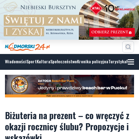
Wiadomości
Sport
Kultura
Społeczeństwo
Kronika policyjna
Turystyka
Fotoga
Biżuteria na prezent – co wręczyć z
okazji rocznicy ślubu? Propozycje i
wskazówki