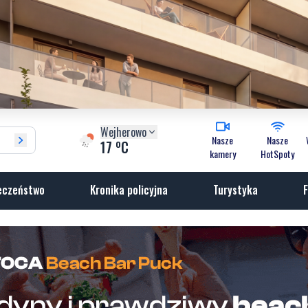
Wejherowo
Nasze
Nasze
o
17
C
kamery
HotSpoty
eczeństwo
Kronika policyjna
Turystyka
F