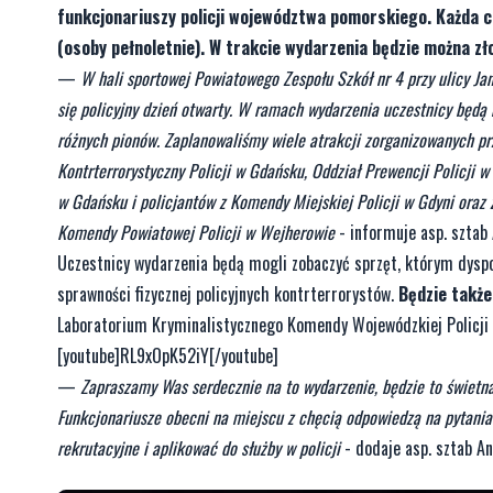
funkcjonariuszy policji województwa pomorskiego. Każda c
(osoby pełnoletnie). W trakcie wydarzenia będzie można złoż
—
W hali sportowej Powiatowego Zespołu Szkół nr 4 przy ulicy Ja
się policyjny dzień otwarty. W ramach wydarzenia uczestnicy będą
różnych pionów. Zaplanowaliśmy wiele atrakcji zorganizowanych p
Kontrterrorystyczny Policji w Gdańsku, Oddział Prewencji Policj
w Gdańsku i policjantów z Komendy Miejskiej Policji w Gdyni oraz
Komendy Powiatowej Policji w Wejherowie
- informuje asp. sztab
Uczestnicy wydarzenia będą mogli zobaczyć sprzęt, którym dyspo
sprawności fizycznej policyjnych kontrterrorystów.
Będzie także
Laboratorium Kryminalistycznego Komendy Wojewódzkiej Policji 
[youtube]RL9xOpK52iY[/youtube]
—
Zapraszamy Was serdecznie na to wydarzenie, będzie to świetna 
Funkcjonariusze obecni na miejscu z chęcią odpowiedzą na pytania
rekrutacyjne i aplikować do służby w policji
- dodaje asp. sztab An