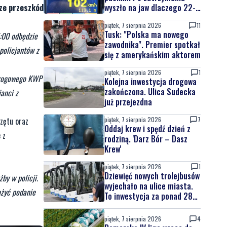
wyszło na jaw dlaczego 22-
rze przeszkód
latek uciekał
piątek, 7 sierpnia 2026
11
Tusk: "Polska ma nowego
5:00 odbędzie
zawodnika". Premier spotkał
policjantów z
się z amerykańskim aktorem
piątek, 7 sierpnia 2026
1
 Drogowego KWP
Kolejna inwestycja drogowa
zakończona. Ulica Sudecka
anci z
już przejezdna
piątek, 7 sierpnia 2026
7
zętu oraz
Oddaj krew i spędź dzień z
 z
rodziną. 'Darz Bór – Dasz
Krew'
piątek, 7 sierpnia 2026
1
Dziewięć nowych trolejbusów
by w policji.
wyjechało na ulice miasta.
ożyć podanie
To inwestycja za ponad 28
mln zł
piątek, 7 sierpnia 2026
4