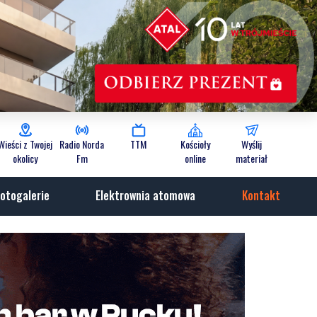
Wieści z Twojej
Radio Norda
TTM
Kościoły
Wyślij
okolicy
Fm
online
materiał
otogalerie
Elektrownia atomowa
Kontakt