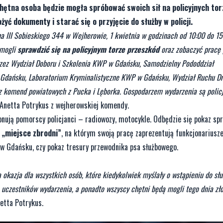
hętna osoba będzie mogła spróbować swoich sił na policyjnych to
yć dokumenty i starać się o przyjęcie do służby w policji.
na III Sobieskiego 344 w Wejherowie, 1 kwietnia w godzinach od 10:00 do 1
 mogli
sprawdzić się na policyjnym torze przeszkód
oraz zobaczyć pracę 
rzez Wydział Doboru i Szkolenia KWP w Gdańsku, Samodzielny Pododdział
i w Gdańsku, Laboratorium Kryminalistyczne KWP w Gdańsku, Wydział Ruchu
 z komend powiatowych z Pucka i Lęborka. Gospodarzem wydarzenia są policj
 Anetta Potrykus z wejherowskiej komendy.
nują pomorscy policjanci – radiowozy, motocykle. Odbędzie się pokaz spr
 „miejsce zbrodni”
, na którym swoją pracę zaprezentują funkcjonariusze
w Gdańsku, czy pokaz tresury przewodnika psa służbowego.
okazja dla wszystkich osób, które kiedykolwiek myślały o wstąpieniu do służ
 uczestników wydarzenia, a ponadto wszyscy chętni będą mogli tego dnia zł
etta Potrykus.