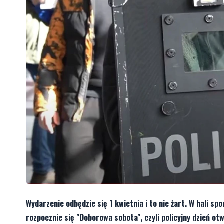
Wydarzenie odbędzie się 1 kwietnia i to nie żart. W hali sp
rozpocznie się "Doborowa sobota", czyli policyjny dzień o