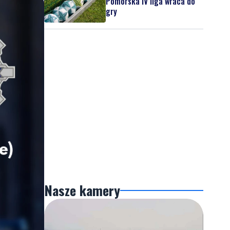
Pomorska IV liga wraca do
gry
Nasze kamery