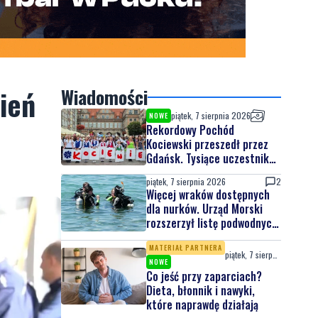
zień
Wiadomości
piątek, 7 sierpnia 2026
NOWE
Rekordowy Pochód
Kociewski przeszedł przez
Gdańsk. Tysiące uczestników
na jubileuszowej edycji
piątek, 7 sierpnia 2026
2
Więcej wraków dostępnych
dla nurków. Urząd Morski
rozszerzył listę podwodnych
atrakcji
MATERIAŁ PARTNERA
piątek, 7 sierpnia 2026
NOWE
Co jeść przy zaparciach?
Dieta, błonnik i nawyki,
które naprawdę działają