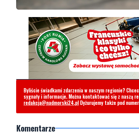
Byliście świadkami zdarzenia w naszym regionie? Chce
sygnały i informacje. Można kontaktować się z naszą r
redakcja@nadmorski24.pl
Dyżurujemy także pod nume
Komentarze