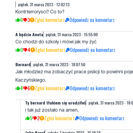
piątek, 31 marca 2023 - 12:02:13
Kontrterrorysci? Co to?
6
3
Zgłoś komentarz
Odpowiedz na komentarz
A będzie Aneta
piątek, 31 marca 2023 - 15:55:00
Co chodzi do szkoły i mówi jak my żyć
0
4
Zgłoś komentarz
Odpowiedz na komentarz
Bernard
piątek, 31 marca 2023 - 18:07:50
Jak młodzież ma zobaczyć prace pislicji to powinni p
Kaczyńskiego.
4
6
Zgłoś komentarz
Odpowiedz na komentarz
Ty bernard tłukiem się urodziłeś
piątek, 31 marca 2023 - 18:
i tak już zostało na amen.
5
2
Zgłoś komentarz
Odpowiedz na komentarz
John Koval
sobota, 1 kwietnia 2023 - 15:19:34