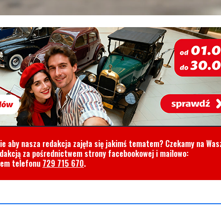
cie aby nasza redakcja zajęła się jakimś tematem? Czekamy na Was
edakcją za pośrednictwem strony facebookowej i mailowo:
rem telefonu
729 715 670
.