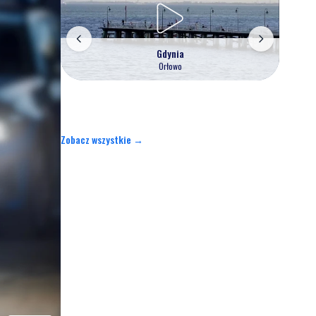
Gdynia
Orłowo
Zobacz wszystkie →