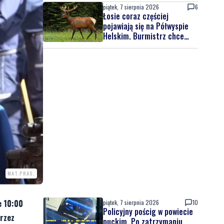
piątek, 7 sierpnia 2026
6
Łosie coraz częściej
pojawiają się na Półwyspie
Helskim. Burmistrz chce
nowych znaków drogowych
MAT.PRAS.
e 10:00
piątek, 7 sierpnia 2026
10
Policyjny pościg w powiecie
przez
puckim. Po zatrzymaniu