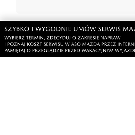
Podziel się tym artkułem z innymi:
Czytaj również
NOWE
Rekordowy Pochód Kociewski
Więcej w
przeszedł przez Gdańsk. Tysiące
nurków. U