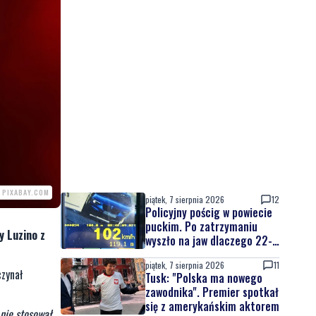
. PIXABAY.COM
piątek, 7 sierpnia 2026
12
Policyjny pościg w powiecie
puckim. Po zatrzymaniu
y Luzino z
wyszło na jaw dlaczego 22-
latek uciekał
piątek, 7 sierpnia 2026
11
czynał
Tusk: "Polska ma nowego
zawodnika". Premier spotkał
się z amerykańskim aktorem
nie stosował