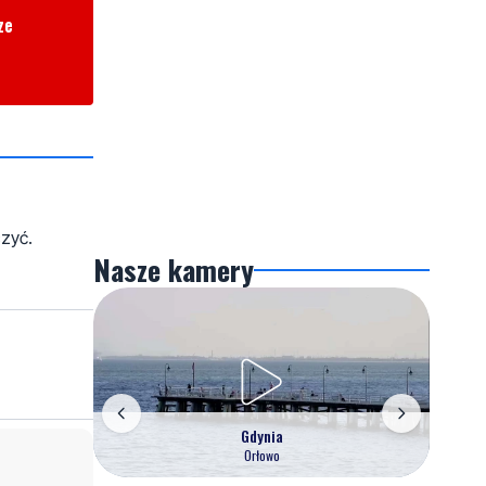
ze
czyć.
Nasze kamery
Gdynia
Orłowo