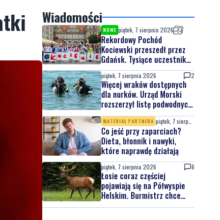
atki
Wiadomości
piątek, 7 sierpnia 2026
NOWE
Rekordowy Pochód
Kociewski przeszedł przez
Gdańsk. Tysiące uczestników
na jubileuszowej edycji
piątek, 7 sierpnia 2026
2
Więcej wraków dostępnych
dla nurków. Urząd Morski
rozszerzył listę podwodnych
atrakcji
piątek, 7 sierpnia 2026
MATERIAŁ PARTNERA
Co jeść przy zaparciach?
Dieta, błonnik i nawyki,
które naprawdę działają
piątek, 7 sierpnia 2026
6
Łosie coraz częściej
pojawiają się na Półwyspie
Helskim. Burmistrz chce
nowych znaków drogowych