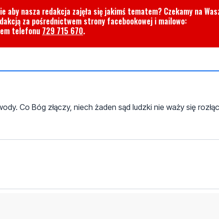
cie aby nasza redakcja zajęła się jakimś tematem? Czekamy na Was
edakcją za pośrednictwem strony facebookowej i mailowo:
rem telefonu
729 715 670
.
ody. Co Bóg złączy, niech żaden sąd ludzki nie waży się rozłą