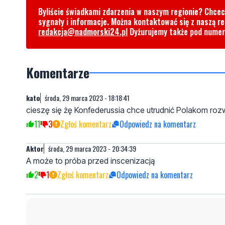
Byliście świadkami zdarzenia w naszym regionie? Chce
sygnały i informacje. Można kontaktować się z naszą r
redakcja@nadmorski24.pl
Dyżurujemy także pod nume
Komentarze
kato
środa, 29 marca 2023 - 18:18:41
cieszę się żę Konfederussia chce utrudnić Polakom rozw
11
3
Zgłoś komentarz
Odpowiedz na komentarz
Aktor
środa, 29 marca 2023 - 20:34:39
A może to próba przed inscenizacją
2
1
Zgłoś komentarz
Odpowiedz na komentarz