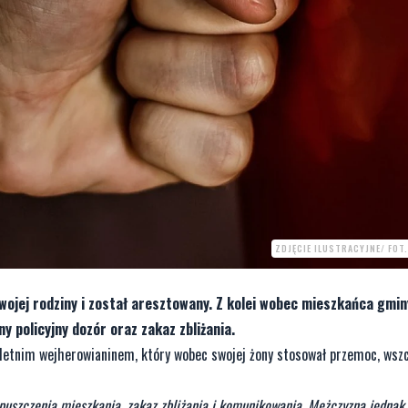
ZDJĘCIE ILUSTRACYJNE/ FOT
wojej rodziny i został aresztowany. Z kolei wobec mieszkańca gmin
policyjny dozór oraz zakaz zbliżania.
2-letnim wejherowianinem, który wobec swojej żony stosował przemoc, wsz
puszczenia mieszkania, zakaz zbliżania i komunikowania. Mężczyzna jednak 