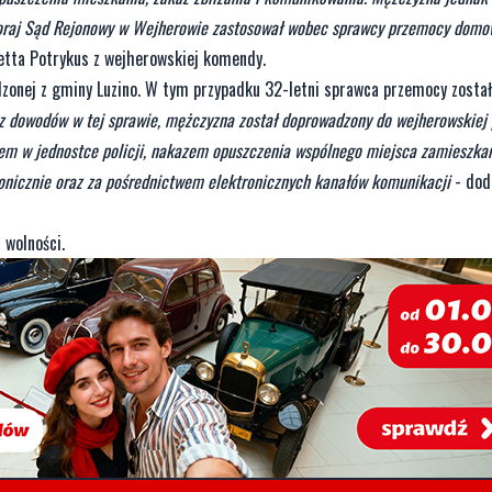
zoraj Sąd Rejonowy w Wejherowie zastosował wobec sprawcy przemocy domo
netta Potrykus z wejherowskiej komendy.
dzonej z gminy Luzino. W tym przypadku 32-letni sprawca przemocy został
az dowodów w tej sprawie, mężczyzna został doprowadzony do wejherowskiej 
twem w jednostce policji, nakazem opuszczenia wspólnego miejsca zamieszka
fonicznie oraz za pośrednictwem elektronicznych kanałów komunikacji
- doda
 wolności.