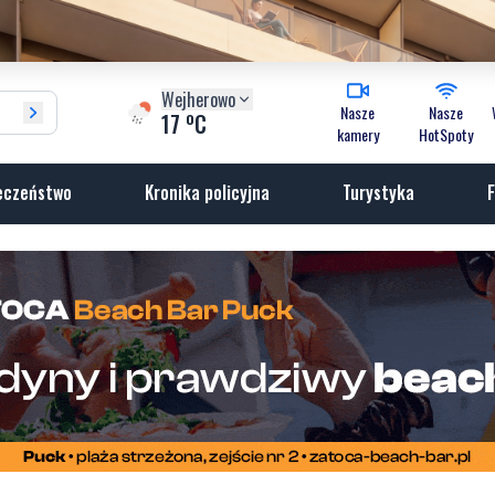
Wejherowo
Nasze
Nasze
o
17
C
kamery
HotSpoty
eczeństwo
Kronika policyjna
Turystyka
F