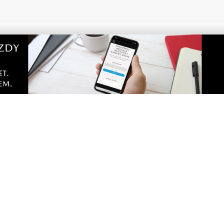
2
MATERIAŁ PARTNERA
raków dostępnych dla
Co jeść przy zaparciach?
rząd Morski rozszerzył
błonnik i nawyki, które 