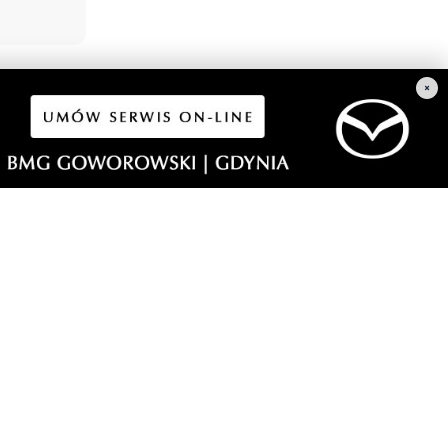
×
 Dieta,
naprawdę