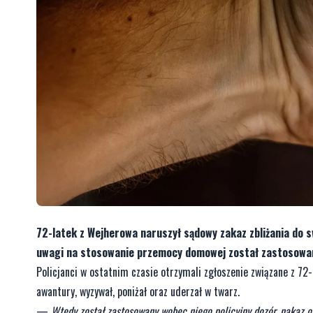
72-latek z Wejherowa naruszył sądowy zakaz zbliżania do s
uwagi na stosowanie przemocy domowej został zastosowany 
Policjanci w ostatnim czasie otrzymali zgłoszenie związane z 7
awantury, wyzywał, poniżał oraz uderzał w twarz.
—
Wtedy został zastosowany wobec niego policyjny dozór, nakaz o