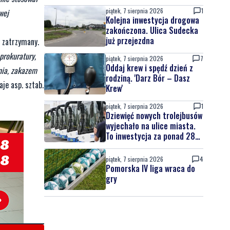
piątek, 7 sierpnia 2026
1
wej
Kolejna inwestycja drogowa
zakończona. Ulica Sudecka
już przejezdna
 zatrzymany.
prokuratury,
piątek, 7 sierpnia 2026
7
Oddaj krew i spędź dzień z
nia, zakazem
rodziną. 'Darz Bór – Dasz
je asp. sztab.
Krew'
piątek, 7 sierpnia 2026
1
Dziewięć nowych trolejbusów
wyjechało na ulice miasta.
To inwestycja za ponad 28
mln zł
piątek, 7 sierpnia 2026
4
Pomorska IV liga wraca do
gry