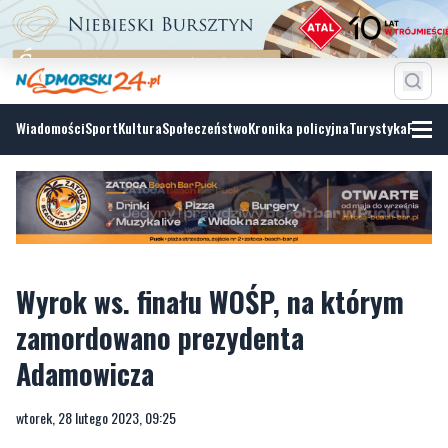
Wiadomości
Sport
Kultura
Społeczeństwo
Kronika policyjna
Turystyka
Fotoga
Wyrok ws. finału WOŚP, na którym
zamordowano prezydenta
Adamowicza
wtorek, 28 lutego 2023, 09:25
Organizatorzy uniewinnieni, ochroniarze – skazani. Po dwóch
latach procesu Sąd Rejonowy Gdańsk Południe uniewinnił w
poniedziałek (27 lutego) pięć osób odpowiedzialnych za