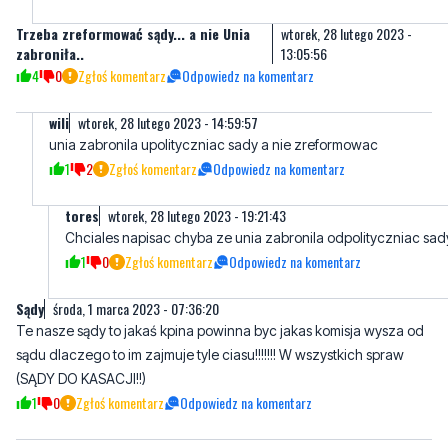
4
0
Zgłoś komentarz
Odpowiedz na komentarz
wili
wtorek, 28 lutego 2023 - 14:59:57
unia zabronila upolityczniac sady a nie zreformowac
1
2
Zgłoś komentarz
Odpowiedz na komentarz
tores
wtorek, 28 lutego 2023 - 19:21:43
Chciales napisac chyba ze unia zabronila odpolityczniac sad
1
0
Zgłoś komentarz
Odpowiedz na komentarz
Sądy
środa, 1 marca 2023 - 07:36:20
Te nasze sądy to jakaś kpina powinna byc jakas komisja wysza od
sądu dlaczego to im zajmuje tyle ciasu!!!!!!! W wszystkich spraw
(SĄDY DO KASACJI!!)
1
0
Zgłoś komentarz
Odpowiedz na komentarz
Napisz swój komentarz