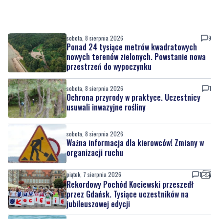
sobota, 8 sierpnia 2026
9
Ponad 24 tysiące metrów kwadratowych
nowych terenów zielonych. Powstanie nowa
przestrzeń do wypoczynku
sobota, 8 sierpnia 2026
1
Ochrona przyrody w praktyce. Uczestnicy
usuwali inwazyjne rośliny
sobota, 8 sierpnia 2026
Ważna informacja dla kierowców! Zmiany w
organizacji ruchu
piątek, 7 sierpnia 2026
1
Rekordowy Pochód Kociewski przeszedł
przez Gdańsk. Tysiące uczestników na
jubileuszowej edycji
piątek, 7 sierpnia 2026
3
Więcej wraków dostępnych dla nurków. Urząd
Morski rozszerzył listę podwodnych atrakcji