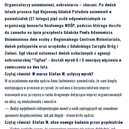
organizację koncertu finałowego WOŚP, podczas którego doszło
do zamachu na życie prezydenta Gdańska Pawła Adamowicza.
Uniewinniono dwie osoby z Regionalnego Centrum Wolontariatu,
dwóch policjantów oraz urzędnika z Gdańskiego Zarządu Dróg i
Zieleni. Sąd skazał natomiast dwóch oskarżonych z agencji
ochroniarskiej “Tajfun” - dostali wyrok 6 i 5 miesięcy więzienia w
zawieszeniu na dwa lata.
Czytaj również:
W marcu Stefan W. usłyszy wyrok?
W uzasadnieniu wyroku sędzia Anna Jachniewicz powiedziała, że sam biegły
występujący w procesie przyznał, że ustawa o bezpieczeństwie imprez
masowych oraz przepisy o ruchu drogowym dotyczące imprez organizowanych
na ulicy, są niedoskonałe i nieostre.
—
Budzą wątpliwości interpretacyjne nawet u osób zajmujących się zawodowo
sprawami bezpieczeństwa, tak jak biegły
- stwierdziła sędzia.
Czytaj również:
Stefan W. chce nowego badania przez psychiatrów
—
Sędzia zwróciła uwagę, że wspomniane przepisy nie mówią dokładnie, jak
powinna wyglądać ochrona wydarzeń, które nie są imprezami masowymi o
podwyższonym ryzyku. A do takiej kategorii należał finałowy koncert WOŚP
na Targu Węglowym 13 stycznia 2019 roku
– czytamy na stronie gdańskiego