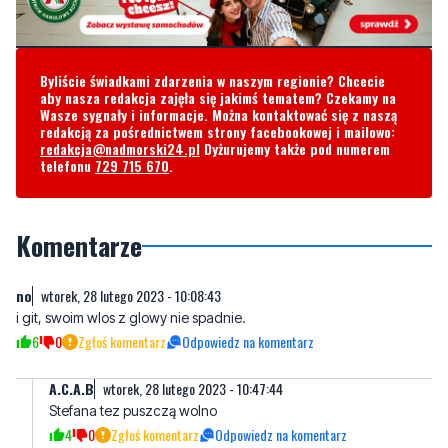
Byliście świadkami zdarzenia w naszym regionie? Chcecie
aby nasza redakcja zajęła się jakimś tematem? Czekamy na
Wasze sygnały i informacje. Można kontaktować się z naszą
redakcją za pośrednictwem strony facebookowej i mailowo:
redakcja@nadmorski24.pl
Dyżurujemy także pod numerem
telefonu
729 715 670
.
Komentarze
no
wtorek, 28 lutego 2023 - 10:08:43
i git, swoim wlos z glowy nie spadnie.
6
0
Zgłoś komentarz
Odpowiedz na komentarz
A.C.A.B
wtorek, 28 lutego 2023 - 10:47:44
Stefana tez puszczą wolno
4
0
Zgłoś komentarz
Odpowiedz na komentarz
Trzeba zreformować sądy... a nie Unia
wtorek, 28 lutego 2023 -
zabroniła..
13:05:56