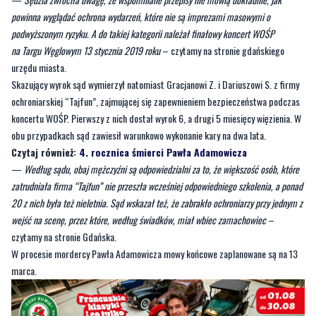
urzędu miasta.
Skazujący wyrok sąd wymierzył natomiast Gracjanowi Z. i Dariuszowi S. z firmy
ochroniarskiej “Tajfun”, zajmującej się zapewnieniem bezpieczeństwa podczas
koncertu WOŚP. Pierwszy z nich dostał wyrok 6, a drugi 5 miesięcy więzienia. W
obu przypadkach sąd zawiesił warunkowo wykonanie kary na dwa lata.
Czytaj również:
4. rocznica śmierci Pawła Adamowicza
—
Według sądu, obaj mężczyźni są odpowiedzialni za to, że większość osób, które
zatrudniała firma “Tajfun” nie przeszła wcześniej odpowiedniego szkolenia, a ponad
20 z nich była też nieletnia. Sąd wskazał też, że zabrakło ochroniarzy przy jednym z
wejść na scenę, przez które, według świadków, miał wbiec zamachowiec
–
czytamy na stronie Gdańska.
W procesie mordercy Pawła Adamowicza mowy końcowe zaplanowane są na 13
marca.