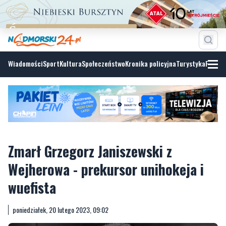
Wiadomości
Sport
Kultura
Społeczeństwo
Kronika policyjna
Turystyka
Fotoga
Zmarł Grzegorz Janiszewski z
Wejherowa - prekursor unihokeja i
wuefista
poniedziałek, 20 lutego 2023, 09:02