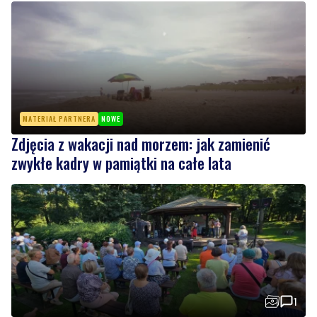
MATERIAŁ PARTNERA
NOWE
Zdjęcia z wakacji nad morzem: jak zamienić
zwykłe kadry w pamiątki na całe lata
1
Park wypełnił się muzyką. Na scenie wystąpił
zespół Ilia