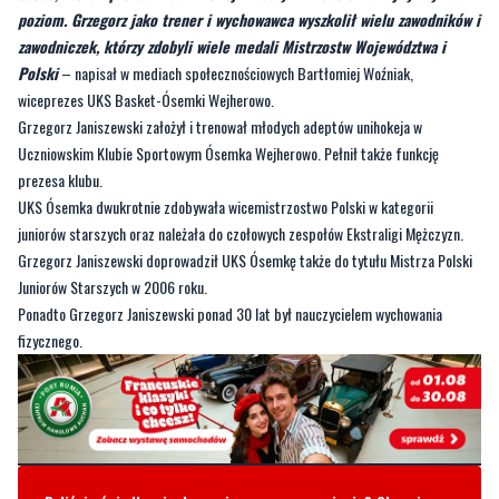
wiceprezes UKS Basket-Ósemki Wejherowo.
Grzegorz Janiszewski założył i trenował młodych adeptów unihokeja w
Uczniowskim Klubie Sportowym Ósemka Wejherowo. Pełnił także funkcję
prezesa klubu.
UKS Ósemka dwukrotnie zdobywała wicemistrzostwo Polski w kategorii
juniorów starszych oraz należała do czołowych zespołów Ekstraligi Mężczyzn.
Grzegorz Janiszewski doprowadził UKS Ósemkę także do tytułu Mistrza Polski
Juniorów Starszych w 2006 roku.
Ponadto Grzegorz Janiszewski ponad 30 lat był nauczycielem wychowania
fizycznego.
Byliście świadkami zdarzenia w naszym regionie? Chcecie
aby nasza redakcja zajęła się jakimś tematem? Czekamy na
Wasze sygnały i informacje. Można kontaktować się z naszą
redakcją za pośrednictwem strony facebookowej i mailowo:
redakcja@nadmorski24.pl
Dyżurujemy także pod numerem