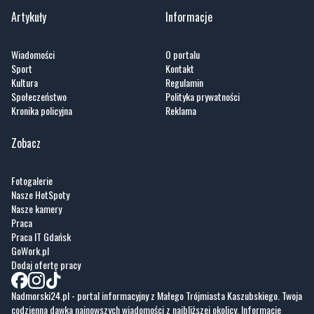
Wiadomości
O portalu
Sport
Kontakt
Kultura
Regulamin
Społeczeństwo
Polityka prywatności
Kronika policyjna
Reklama
Zobacz
Fotogalerie
Nasze HotSpoty
Nasze kamery
Praca
Praca IT Gdańsk
GoWork.pl
Dodaj ofertę pracy
Nadmorski24.pl - portal informacyjny z Małego Trójmiasta Kaszubskiego. Twoja
codzienna dawka najnowszych wiadomości z najbliższej okolicy. Informacje
społeczne, kulturalne i sportowe z Wejherowa, Pucka, Redy, Rumi i okolic.
Zawsze sprawdzone i aktualne info dla mieszkańców Małego Trójmiasta
Kaszubskiego.