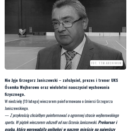
FOT. TTM ARCHIWUM
Nie żyje Grzegorz Janiszewski – założyciel, prezes i trener UKS
Ósemka Wejherowo oraz wieloletni nauczyciel wychowania
fizycznego.
W niedzielę (19 lutego) wieczorem poinformowano o śmierci Grzegorza
Janiszewskiego.
—
Z przykrością chciałbym poinformować o ogromnej stracie wejherowskiego
sportu. W piątek wieczorem odszedł od nas Grzesiu Janiszewski.
Prekursor i
osoba, która wprowadziła unihokej w naszym mieście na najwyższy
poziom. Grzegorz jako trener i wychowawca wyszkolił wielu zawodników i
zawodniczek, którzy zdobyli wiele medali Mistrzostw Województwa i
Polski
– napisał w mediach społecznościowych Bartłomiej Woźniak,