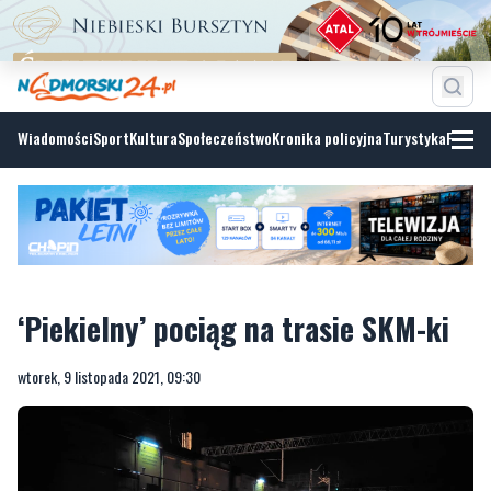
Wiadomości
Sport
Kultura
Społeczeństwo
Kronika policyjna
Turystyka
Fotoga
‘Piekielny’ pociąg na trasie SKM-ki
wtorek, 9 listopada 2021, 09:30