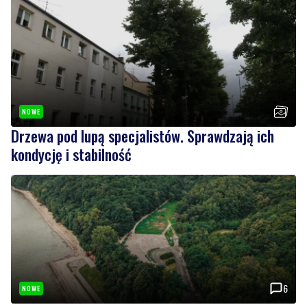
NOWE
Drzewa pod lupą specjalistów. Sprawdzają ich
kondycję i stabilność
6
NOWE
Ponad 24 tysiące metrów kwadratowych nowych
terenów zielonych. Powstanie nowa przestrzeń
do wypoczynku