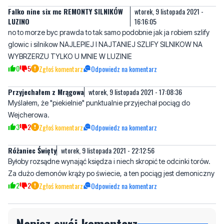
glowic i silnikow NAJLEPIEJ I NAJTANIEJ SZLIFY SILNIKOW NA
WYBRZERZU TYLKO U MNIE W LUZINIE
0
5
Zgłoś komentarz
Odpowiedz na komentarz
Przyjechałem z Mrągowa
wtorek, 9 listopada 2021 - 17:08:36
Myślałem, że "piekielnie" punktualnie przyjechał pociąg do
Wejcherowa.
3
2
Zgłoś komentarz
Odpowiedz na komentarz
Różaniec Święty
wtorek, 9 listopada 2021 - 22:12:56
Byłoby rozsądne wynająć księdza i niech skropić te odcinki torów.
Za dużo demonów krąży po świecie, a ten pociąg jest demoniczny
2
2
Zgłoś komentarz
Odpowiedz na komentarz
Napisz swój komentarz
Nie hejtuj, pisz kulturalnie i zgodne z prawem
komentarze! Jeśli widzisz niestosowny wpis -