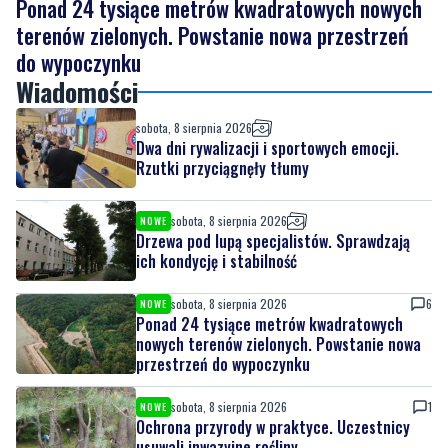
Wiadomości
sobota, 8 sierpnia 2026
Dwa dni rywalizacji i sportowych emocji.
Rzutki przyciągnęły tłumy
sobota, 8 sierpnia 2026
NOWE
Drzewa pod lupą specjalistów. Sprawdzają
ich kondycję i stabilność
sobota, 8 sierpnia 2026
6
NOWE
Ponad 24 tysiące metrów kwadratowych
nowych terenów zielonych. Powstanie nowa
przestrzeń do wypoczynku
sobota, 8 sierpnia 2026
1
NOWE
Ochrona przyrody w praktyce. Uczestnicy
usuwali inwazyjne rośliny