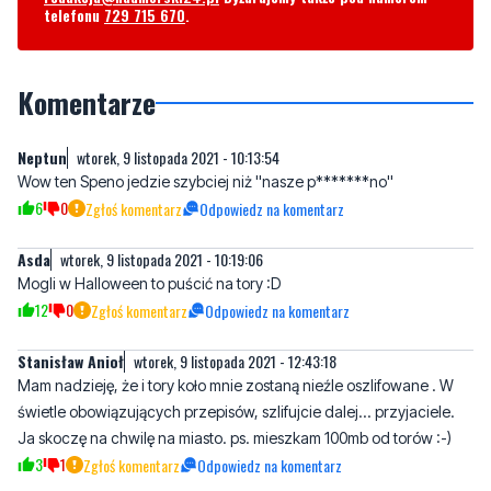
Komentarze
Neptun
wtorek, 9 listopada 2021 - 10:13:54
Wow ten Speno jedzie szybciej niż ''nasze p*******no''
6
0
Zgłoś komentarz
Odpowiedz na komentarz
Asda
wtorek, 9 listopada 2021 - 10:19:06
Mogli w Halloween to puścić na tory :D
12
0
Zgłoś komentarz
Odpowiedz na komentarz
Stanisław Anioł
wtorek, 9 listopada 2021 - 12:43:18
Mam nadzieję, że i tory koło mnie zostaną nieźle oszlifowane . W
świetle obowiązujących przepisów, szlifujcie dalej... przyjaciele.
Ja skoczę na chwilę na miasto. ps. mieszkam 100mb od torów :-)
3
1
Zgłoś komentarz
Odpowiedz na komentarz
Falko nine six mc REMONTY SILNIKÓW
wtorek, 9 listopada 2021 -
LUZINO
16:16:05
no to morze byc prawda to tak samo podobnie jak ja robiem szlify