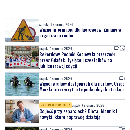
sobota, 8 sierpnia 2026
Ważna informacja dla kierowców! Zmiany w
organizacji ruchu
piątek, 7 sierpnia 2026
1
Rekordowy Pochód Kociewski przeszedł
przez Gdańsk. Tysiące uczestników na
jubileuszowej edycji
piątek, 7 sierpnia 2026
3
Więcej wraków dostępnych dla nurków. Urząd
Morski rozszerzył listę podwodnych atrakcji
piątek, 7 sierpnia 2026
MATERIAŁ PARTNERA
Co jeść przy zaparciach? Dieta, błonnik i
nawyki, które naprawdę działają
piątek, 7 sierpnia 2026
11
Łosie coraz częściej pojawiają się na
Półwyspie Helskim. Burmistrz chce nowych
znaków drogowych