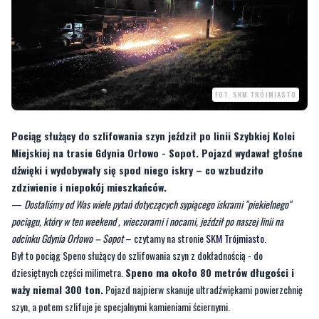
FOT. SKM TRÓJMIASTO
Pociąg służący do szlifowania szyn jeździł po linii Szybkiej Kolei
Miejskiej na trasie Gdynia Orłowo - Sopot. Pojazd wydawał głośne
dźwięki i wydobywały się spod niego iskry – co wzbudziło
zdziwienie i niepokój mieszkańców.
—
Dostaliśmy od Was wiele pytań dotyczących sypiącego iskrami "piekielnego"
pociągu, który w ten weekend , wieczorami i nocami, jeździł po naszej linii na
odcinku Gdynia Orłowo – Sopot
– czytamy na stronie
SKM Trójmiasto
.
Był to pociąg Speno służący do szlifowania szyn z dokładnością - do
dziesiętnych części milimetra.
Speno ma około 80 metrów długości i
waży niemal 300 ton.
Pojazd najpierw skanuje ultradźwiękami powierzchnię
szyn, a potem szlifuje je specjalnymi kamieniami ściernymi.
[galeria]
—
Po co szlifować szyny? Korzyści jest wiele - mniejsze zużycie torowiska,
płynniejsza i przede wszystkim cichsza jazda. Szlifowanie odbywało się nocą, na