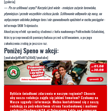
wyłączonym odcinku jednego toru i nie spowodowało opóźnień w ruchu pociągów
-
informuje SKM Trójmiasto.
Akustyczny efekt sprawdzą studenci z koła naukowego Politechniki Gdańskiej,
którzy przeprowadzili pomiary hałasu przed szlifowaniem, a po jego
zakończeniu zrobią je jeszcze raz.
Poniżej Speno w akcji:
[youtube]pN1nWTy2Ah0[/youtube]
Byliście świadkami zdarzenia w naszym regionie? Chcecie
aby nasza redakcja zajęła się jakimś tematem? Czekamy na
Wasze sygnały i informacje. Można kontaktować się z naszą
redakcją za pośrednictwem strony facebookowej i mailowo:
redakcja@nadmorski24.pl
Dyżurujemy także pod numerem
telefonu
729 715 670
.