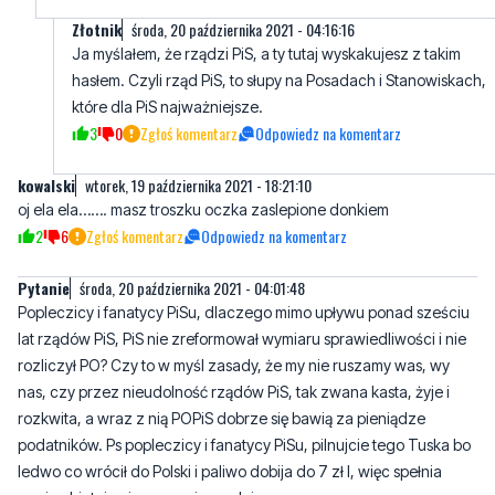
Złotnik
środa, 20 października 2021 - 04:16:16
Ja myślałem, że rządzi PiS, a ty tutaj wyskakujesz z takim
hasłem. Czyli rząd PiS, to słupy na Posadach i Stanowiskach,
które dla PiS najważniejsze.
3
0
Zgłoś komentarz
Odpowiedz na komentarz
kowalski
wtorek, 19 października 2021 - 18:21:10
oj ela ela……. masz troszku oczka zaslepione donkiem
2
6
Zgłoś komentarz
Odpowiedz na komentarz
Pytanie
środa, 20 października 2021 - 04:01:48
Popleczicy i fanatycy PiSu, dlaczego mimo upływu ponad sześciu
lat rządów PiS, PiS nie zreformował wymiaru sprawiedliwości i nie
rozliczył PO? Czy to w myśl zasady, że my nie ruszamy was, wy
nas, czy przez nieudolność rządów PiS, tak zwana kasta, żyje i
rozkwita, a wraz z nią POPiS dobrze się bawią za pieniądze
podatników. Ps popleczicy i fanatycy PiSu, pilnujcie tego Tuska bo
ledwo co wrócił do Polski i paliwo dobija do 7 zł l, więc spełnia