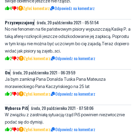
swoje obietnice jeszcze nie rządzi.
4
1
Zgłoś komentarz
Odpowiedz na komentarz
Przyzwyczajony
środa, 20 października 2021 - 05:51:54
No nie fenomen na tle państwowym pisiory wypuszczają Kaśkę P. a
taką aferę rozkręcili jeszcze odszkodowanie jej zapłacą. Poprostu
w tym kraju nie można być uczciwym bo cię zajadą.Teraz dopiero
widać jak pisiory są zajeb..sci.
2
2
Zgłoś komentarz
Odpowiedz na komentarz
On
środa, 20 października 2021 - 06:39:59
Ja bym zamknął Pana Donalda Tuska Pana Mateusza
morawieckiego Pana Kaczyńskiego na 25 lat
3
0
Zgłoś komentarz
Odpowiedz na komentarz
Wyborca PiS
środa, 20 października 2021 - 07:58:06
W związku z zaistniałą sytuacją rząd PiS powinien niezwłocznie
podać się do dymisji.
3
0
Zgłoś komentarz
Odpowiedz na komentarz