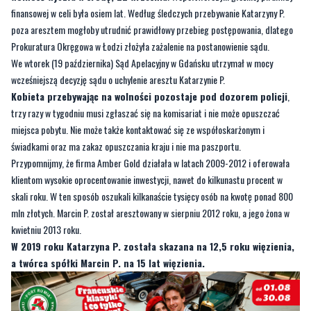
finansowej w celi była osiem lat. Według śledczych przebywanie Katarzyny P.
poza aresztem mogłoby utrudnić prawidłowy przebieg postępowania, dlatego
Prokuratura Okręgowa w Łodzi złożyła zażalenie na postanowienie sądu.
We wtorek (19 października) Sąd Apelacyjny w Gdańsku utrzymał w mocy
wcześniejszą decyzję sądu o uchylenie aresztu Katarzynie P.
Kobieta przebywając na wolności pozostaje pod dozorem policji
,
trzy razy w tygodniu musi zgłaszać się na komisariat i nie może opuszczać
miejsca pobytu. Nie może także kontaktować się ze współoskarżonym i
świadkami oraz ma zakaz opuszczania kraju i nie ma paszportu.
Przypomnijmy, że firma Amber Gold działała w latach 2009-2012 i oferowała
klientom wysokie oprocentowanie inwestycji, nawet do kilkunastu procent w
skali roku. W ten sposób oszukali kilkanaście tysięcy osób na kwotę ponad 800
mln złotych. Marcin P. został aresztowany w sierpniu 2012 roku, a jego żona w
kwietniu 2013 roku.
W 2019 roku Katarzyna P. została skazana na 12,5 roku więzienia,
a twórca spółki Marcin P. na 15 lat więzienia.