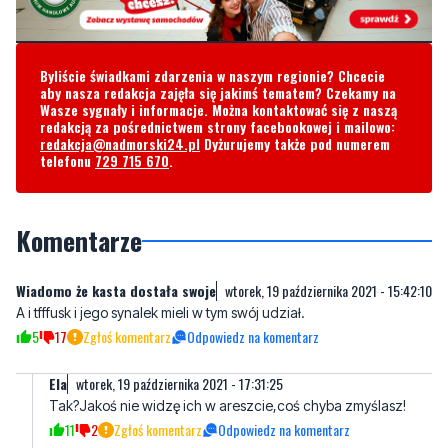
Byliście świadkami zdarzenia w naszym regionie? Chcecie
aby nasza redakcja zajęła się jakimś tematem? Czekamy na
Wasze sygnały i informacje. Można kontaktować się z naszą
redakcją za pośrednictwem strony facebookowej i mailowo:
redakcja@nadmorski24.pl
Dyżurujemy także pod numerem
telefonu
729 715 670
.
Komentarze
Wiadomo że kasta dostała swoje
wtorek, 19 października 2021 - 15:42:10
A i tfffusk i jego synalek mieli w tym swój udział.
5
17
Zgłoś komentarz
Odpowiedz na komentarz
Ela
wtorek, 19 października 2021 - 17:31:25
Tak?Jakoś nie widzę ich w areszcie,coś chyba zmyślasz!
11
2
Zgłoś komentarz
Odpowiedz na komentarz