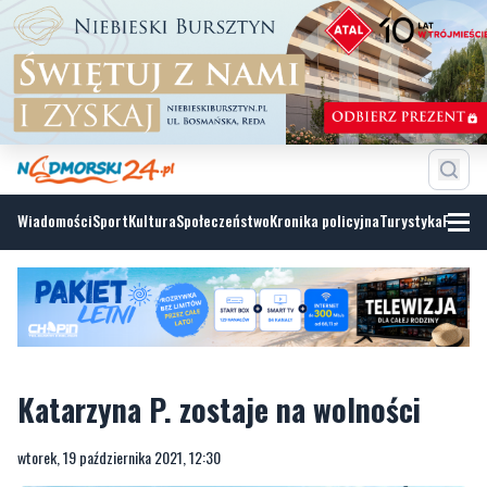
Wiadomości
Sport
Kultura
Społeczeństwo
Kronika policyjna
Turystyka
Fotoga
Katarzyna P. zostaje na wolności
wtorek, 19 października 2021, 12:30