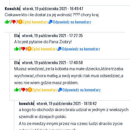
Kowalski
wtorek, 19 października 2021 - 16:49:47
Ciekawe kto i ile dostał za jej wolność ???? chory kraj
5
7
Zgłoś komentarz
Odpowiedz na komentarz
Ela
wtorek, 19 października 2021 - 17:27:35
A to jest pytanie do Pana Ziobry!
8
1
Zgłoś komentarz
Odpowiedz na komentarz
Ela
wtorek, 19 października 2021 - 17:40:58
Musisz wiedzieć,ze ta kobieta ma małe dziecko,które trzeba
wychować,chora matkę,a swój wyrok i tak musi odsiedzieć,a
wiec nie wiem gdzie masz problem.
5
9
Zgłoś komentarz
Odpowiedz na komentarz
kowalski
wtorek, 19 października 2021 - 18:18:42
a kogo to obchodzi skoro brala udzial w jednym z wiekszych
szwindli w dziejach polski.
A to ze miedzy innymi przez nia czesc ludzi stracilo zycie