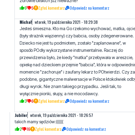
zdrowie bliskich juz niewazne?
6
5
Zgłoś komentarz
Odpowiedz na komentarz
Michał
wtorek, 19 października 2021 - 18:29:38
Jesteś śmieszna. Kto ma Go rzekomo wychować, matka, ojci
(były strażnik więzienny) czy babcia, osoby zdegenerowane.
Dziecko nie jest tu podmiotem, zostało "zaplanowane", w
sposób POdły wykorzystane instrumentalnie. Raczej do
przewidzenia było, że kiedy "matka" przebywała w areszcie,
opiekę nad dzieckiem przejmie "babcia", która w odpowiedn
momencie "zachoruje" i zaufany lekarz to POtwierdzi. Czy za
podobne, gigantyczne malwersacje w Polsce ktokolwiek odb
długi wyrok. Nie znam takiego przypadku. Jeśli tak, to
wyłącznie pionki, słupy, a nie mocodawcy.
3
6
Zgłoś komentarz
Odpowiedz na komentarz
Jubiler
wtorek, 19 października 2021 - 18:26:57
takich mamy sędziów:((((((
2
16
Zgłoś komentarz
Odpowiedz na komentarz