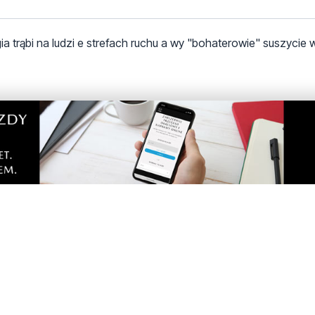
gia trąbi na ludzi e strefach ruchu a wy "bohaterowie" suszycie
tarze! Jeśli widzisz niestosowny wpis - kliknij
dpowiedz