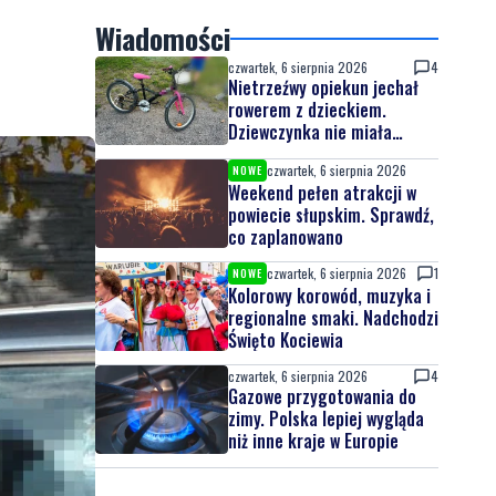
Wiadomości
czwartek, 6 sierpnia 2026
4
Nietrzeźwy opiekun jechał
rowerem z dzieckiem.
Dziewczynka nie miała
kasku
czwartek, 6 sierpnia 2026
NOWE
Weekend pełen atrakcji w
powiecie słupskim. Sprawdź,
co zaplanowano
czwartek, 6 sierpnia 2026
1
NOWE
Kolorowy korowód, muzyka i
regionalne smaki. Nadchodzi
Święto Kociewia
czwartek, 6 sierpnia 2026
4
Gazowe przygotowania do
zimy. Polska lepiej wygląda
niż inne kraje w Europie