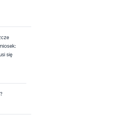
szcze
wniosek:
si się
y?