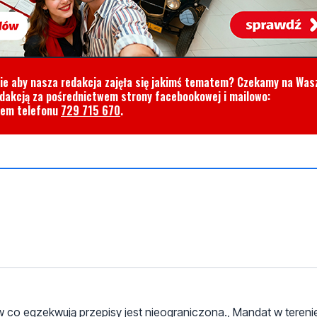
cie aby nasza redakcja zajęła się jakimś tematem? Czekamy na Was
edakcją za pośrednictwem strony facebookowej i mailowo:
rem telefonu
729 715 670
.
 co egzekwują przepisy jest nieograniczona., Mandat w tereni