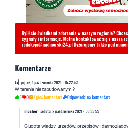
Byliście świadkami zdarzenia w naszym regionie? Chce
sygnały i informacje. Można kontaktować się z naszą r
redakcja@nadmorski24.pl
Dyżurujemy także pod nume
Komentarze
Ja
piątek, 1 października 2021 - 15:22:53
W terenie niezabudowanym ?
6
0
Zgłoś komentarz
Odpowiedz na komentarz
mocher
sobota, 2 października 2021 - 08:39:59
Głupota władzy, urzędów, przepisów i darmozjadów