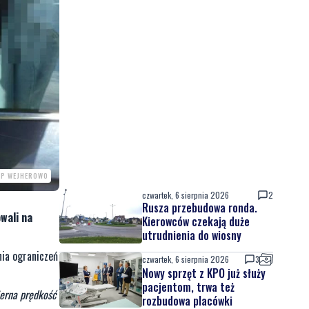
PP WEJHEROWO
czwartek, 6 sierpnia 2026
2
Rusza przebudowa ronda.
wali na
Kierowców czekają duże
utrudnienia do wiosny
nia ograniczeń
czwartek, 6 sierpnia 2026
3
Nowy sprzęt z KPO już służy
pacjentom, trwa też
ierna prędkość
rozbudowa placówki