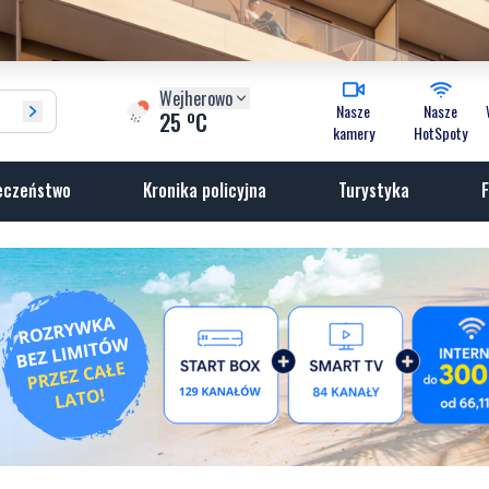
Wejherowo
Nasze
Nasze
o
25
C
kamery
HotSpoty
eczeństwo
Kronika policyjna
Turystyka
F