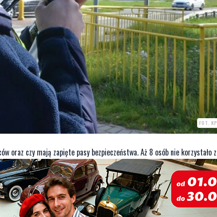
FOT. K
ców oraz czy mają zapięte pasy bezpieczeństwa. Aż 8 osób nie korzystało z