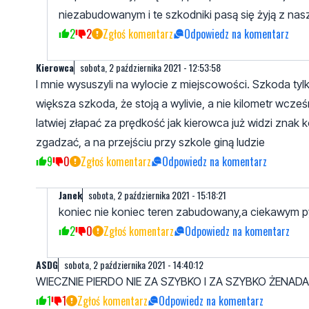
niezabudowanym i te szkodniki pasą się żyją z na
2
2
Zgłoś komentarz
Odpowiedz na komentarz
Kierowca
sobota, 2 października 2021 - 12:53:58
I mnie wysuszyli na wylocie z miejscowości. Szkoda tyl
większa szkoda, że stoją a wylivie, a nie kilometr wcześn
latwiej złapać za prędkość jak kierowca już widzi znak
zgadzać, a na przejściu przy szkole giną ludzie
9
0
Zgłoś komentarz
Odpowiedz na komentarz
Janek
sobota, 2 października 2021 - 15:18:21
koniec nie koniec teren zabudowany,a ciekawym pyt
2
0
Zgłoś komentarz
Odpowiedz na komentarz
ASDG
sobota, 2 października 2021 - 14:40:12
WIECZNIE PIERDO NIE ZA SZYBKO I ZA SZYBKO ŻENADA
1
1
Zgłoś komentarz
Odpowiedz na komentarz