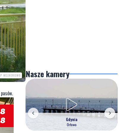
Nasze kamery
PP WEJHEROWO
 pasów.
Gdynia
Orłowo