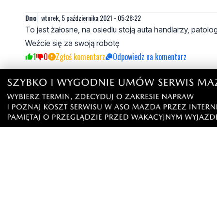
Dno
wtorek, 5 października 2021 - 05:28:22
To jest żałosne, na osiedlu stoją auta handlarzy, patolo
Weźcie się za swoją robotę
1
0
Zgłoś komentarz
Odpowiedz na komentarz
Napisz swój komentarz
Nie hejtuj, pisz kulturalnie i zgodne z prawem komen
"zgłoś nadużycie".
Imię / Podpis
O
Wiadomość