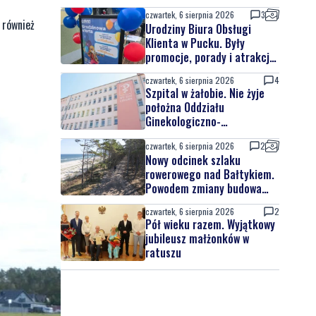
czwartek, 6 sierpnia 2026
3
ę również
Urodziny Biura Obsługi
Klienta w Pucku. Były
promocje, porady i atrakcje
dla najmłodszych
czwartek, 6 sierpnia 2026
4
Szpital w żałobie. Nie żyje
położna Oddziału
Ginekologiczno-
Położniczego
czwartek, 6 sierpnia 2026
2
Nowy odcinek szlaku
rowerowego nad Bałtykiem.
Powodem zmiany budowa
elektrowni jądrowej
czwartek, 6 sierpnia 2026
2
Pół wieku razem. Wyjątkowy
jubileusz małżonków w
ratuszu