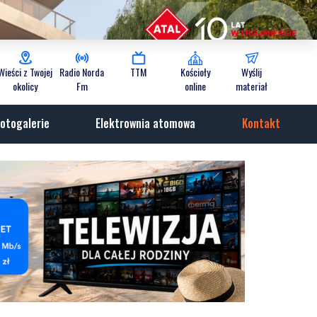
Wieści z Twojej
Radio Norda
TTM
Kościoły
Wyślij
okolicy
Fm
online
materiał
otogalerie
Elektrownia atomowa
Kontakt