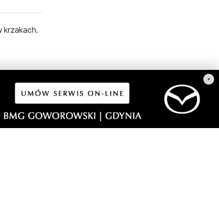
 w krzakach.
×