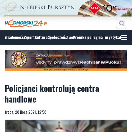
Wiadomości
Sport
Kultura
Społeczeństwo
Kronika policyjna
Turystyka
Fotoga
Policjanci kontrolują centra
handlowe
środa, 28 lipca 2021, 12:58