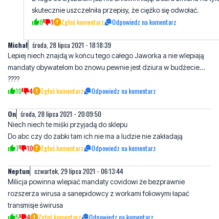
Michał
środa, 28 lipca 2021 - 18:18:39
Lepiej niech znajdą w końcu tego całego Jaworka a nie wlepiają
mandaty obywatelom bo znowu pewnie jest dziura w budżecie...
????
10
4
Zgłoś komentarz
Odpowiedz na komentarz
On
środa, 28 lipca 2021 - 20:09:50
Niech niech te miśki przyjadą do sklepu
Do abc czy do żabki tam ich nie ma a ludzie nie zakładają
7
10
Zgłoś komentarz
Odpowiedz na komentarz
Neptun
czwartek, 29 lipca 2021 - 06:13:44
Milicja powinna wlepiać mandaty covidowi że bezprawnie
rozszerza wirusa a sanepidowcy z workami foliowymi łapać
transmisje świrusa
5
4
Zgłoś komentarz
Odpowiedz na komentarz
Pepe
czwartek, 29 lipca 2021 - 06:44:19
Angole jak od 19 lipca zdjęli obostrzenia to im zaczęło drastycznie