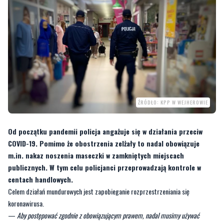
ŹRÓDŁO: KPP W WEJHEROWIE
Od początku pandemii policja angażuje się w działania przeciw
COVID-19. Pomimo że obostrzenia zelżały to nadal obowiązuje
m.in. nakaz noszenia maseczki w zamkniętych miejscach
publicznych. W tym celu policjanci przeprowadzają kontrole w
centach handlowych.
Celem działań mundurowych jest zapobieganie rozprzestrzeniania się
koronawirusa.
—
Aby postępować zgodnie z obowiązującym prawem, nadal musimy używać
maseczek ochronnych w wielu miejscach publicznych. Nic nie daje maseczka
noszona na brodzie, odsłanianie nosa nie zatrzymuje transmisji wirusa
– zwraca
uwagę asp.sztab. Anetta Potrykus z wejherowskiej komendy.