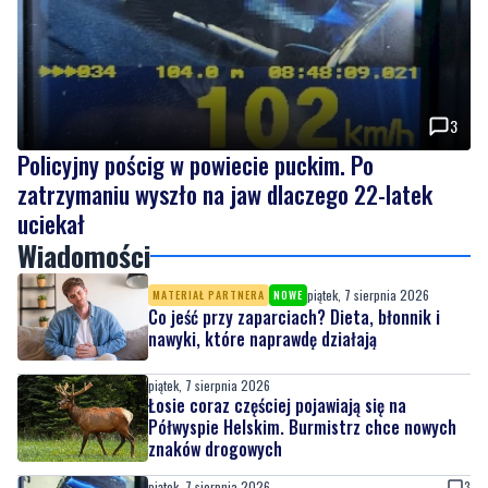
3
Policyjny pościg w powiecie puckim. Po
zatrzymaniu wyszło na jaw dlaczego 22-latek
uciekał
Wiadomości
piątek, 7 sierpnia 2026
MATERIAŁ PARTNERA
NOWE
Co jeść przy zaparciach? Dieta, błonnik i
nawyki, które naprawdę działają
piątek, 7 sierpnia 2026
Łosie coraz częściej pojawiają się na
Półwyspie Helskim. Burmistrz chce nowych
znaków drogowych
piątek, 7 sierpnia 2026
3
Policyjny pościg w powiecie puckim. Po
zatrzymaniu wyszło na jaw dlaczego 22-
latek uciekał