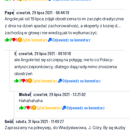
z dnia na dzień spadać zachorowalność, a eksperty z koziej d...
zachodzą w głowę i nie wiedzą jak to wytłumaczyć.
6
1
Zgłoś komentarz
Odpowiedz na komentarz
t
czwartek, 29 lipca 2021 - 09:10:18
ale Angole też się szczepią na potęgę, nie to co Polacy-
antyszczepionkowcy, dlatego dają radę mimo znoszenia
obostrzeń
3
0
Zgłoś komentarz
Odpowiedz na komentarz
Michał
czwartek, 29 lipca 2021 - 13:21:02
Hahahahaha
0
1
Zgłoś komentarz
Odpowiedz na komentarz
Gość
sobota, 31 lipca 2021 - 11:49:27
Zapraszamy na półwysep, do Władysławowa, J. Góry. By się służby
nie wyrabiały z wypisywaniem mandatów.
2
0
Zgłoś komentarz
Odpowiedz na komentarz