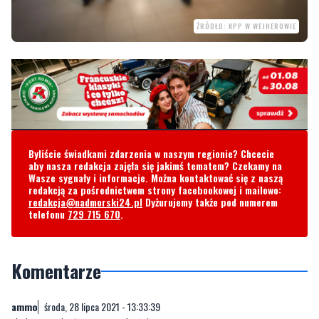
Byliście świadkami zdarzenia w naszym regionie? Chcecie
aby nasza redakcja zajęła się jakimś tematem? Czekamy na
Wasze sygnały i informacje. Można kontaktować się z naszą
redakcją za pośrednictwem strony facebookowej i mailowo:
redakcja@nadmorski24.pl
Dyżurujemy także pod numerem
telefonu
729 715 670
.
Komentarze
ammo
środa, 28 lipca 2021 - 13:33:39
do lasu szukać przestępców łajzy
14
12
Zgłoś komentarz
Odpowiedz na komentarz