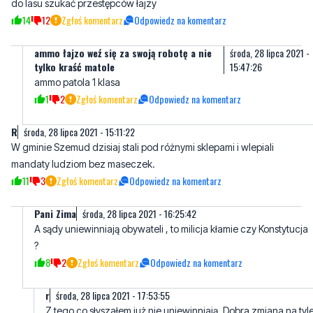
ammo łajzo weź się za swoją robotę a nie
środa, 28 lipca 2021 -
tylko kraść matole
15:47:26
ammo patola 1 klasa
1
2
Zgłoś komentarz
Odpowiedz na komentarz
R
środa, 28 lipca 2021 - 15:11:22
W gminie Szemud dzisiaj stali pod różnymi sklepami i wlepiali
mandaty ludziom bez maseczek.
11
3
Zgłoś komentarz
Odpowiedz na komentarz
Pani Zima
środa, 28 lipca 2021 - 16:25:42
A sądy uniewinniają obywateli , to milicja kłamie czy Konstytucja
?
8
2
Zgłoś komentarz
Odpowiedz na komentarz
r
środa, 28 lipca 2021 - 17:53:55
Z tego co słyszałem już nie uniewinniają. Dobra zmiana na tyl
skutecznie uszczelniła przepisy, że ciężko się odwołać.
8
1
Zgłoś komentarz
Odpowiedz na komentarz