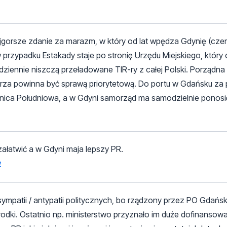
ajgorsze zdanie za marazm, w który od lat wpędza Gdynię (czem
w przypadku Estakady staje po stronię Urzędu Miejskiego, który 
dziennie niszczą przeładowane TIR-ry z całej Polski. Porządna
za powinna być sprawą priorytetową. Do portu w Gdańsku z
nica Południowa, a w Gdyni samorząd ma samodzielnie ponosić
ałatwić a w Gdyni maja lepszy PR.
z
a sympatii / antypatii politycznych, bo rządzony przez PO Gdań
rodki. Ostatnio np. ministerstwo przyznało im duże dofinanso