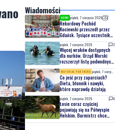
wano
Wiadomości
piątek, 7 sierpnia 2026
NOWE
Rekordowy Pochód
Kociewski przeszedł przez
Gdańsk. Tysiące uczestników
na jubileuszowej edycji
piątek, 7 sierpnia 2026
2
Więcej wraków dostępnych
dla nurków. Urząd Morski
rozszerzył listę podwodnych
atrakcji
piątek, 7 sierpnia 2026
MATERIAŁ PARTNERA
Co jeść przy zaparciach?
Dieta, błonnik i nawyki,
które naprawdę działają
piątek, 7 sierpnia 2026
6
Łosie coraz częściej
pojawiają się na Półwyspie
Helskim. Burmistrz chce
nowych znaków drogowych