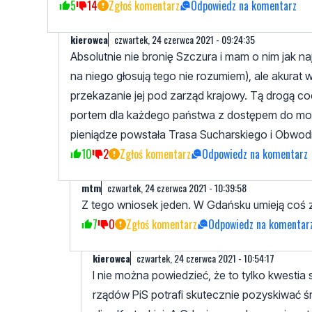
5
14
Zgłoś komentarz
Odpowiedz na komentarz
kierowca
czwartek, 24 czerwca 2021 - 09:24:35
Absolutnie nie bronię Szczura i mam o nim jak n
na niego głosują tego nie rozumiem), ale akurat 
przekazanie jej pod zarząd krajowy. Tą drogą co
portem dla każdego państwa z dostępem do mor
pieniądze powstała Trasa Sucharskiego i Obwod
10
2
Zgłoś komentarz
Odpowiedz na komentarz
mtm
czwartek, 24 czerwca 2021 - 10:39:58
Z tego wniosek jeden. W Gdańsku umieją coś z
7
0
Zgłoś komentarz
Odpowiedz na komentar
kierowca
czwartek, 24 czerwca 2021 - 10:54:17
I nie można powiedzieć, że to tylko kwesti
rządów PiS potrafi skutecznie pozyskiwać ś