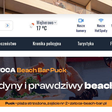
Wejherowo
Nasze
Nasze
o
17
C
kamery
HotSpoty
eczeństwo
Kronika policyjna
Turystyka
F