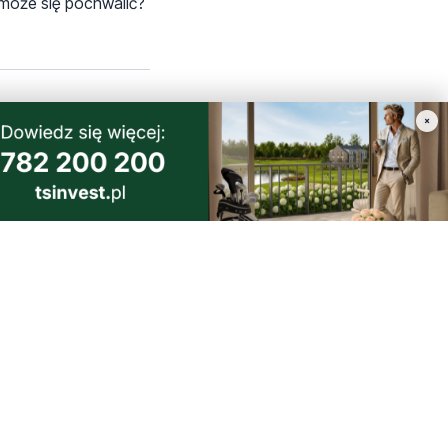
h może się pochwalić?
×
o Estakadą. Jeśli
in, a trasa do