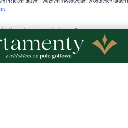
stym PR jakimi dużymi i ważnymi inwestycjami w ostatnich latac
arz
wódzkie i gminne pewnie nie słyszałeś?
winni to zamknąć, zaorać i nową postawić.
będziesz krzyczał, że miasto zadłużone.
numer 1. 3 dzielnice łączą się z resztą świata praktycznie tylk
hu. te dzielnice będą odcięte. Pucka się po prostu zatka w 10 m