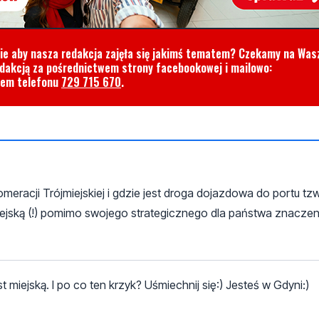
cie aby nasza redakcja zajęła się jakimś tematem? Czekamy na Was
edakcją za pośrednictwem strony facebookowej i mailowo:
rem telefonu
729 715 670
.
eracji Trójmiejskiej i gdzie jest droga dojazdowa do portu tz
iejską (!) pomimo swojego strategicznego dla państwa znaczen
t miejską. I po co ten krzyk? Uśmiechnij się:) Jesteś w Gdyni:)