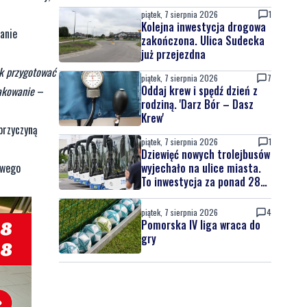
piątek, 7 sierpnia 2026
1
Kolejna inwestycja drogowa
anie
zakończona. Ulica Sudecka
już przejezdna
ak przygotować
piątek, 7 sierpnia 2026
7
Oddaj krew i spędź dzień z
akowanie
–
rodziną. 'Darz Bór – Dasz
Krew'
przyczyną
piątek, 7 sierpnia 2026
1
Dziewięć nowych trolejbusów
wyjechało na ulice miasta.
owego
To inwestycja za ponad 28
mln zł
piątek, 7 sierpnia 2026
4
Pomorska IV liga wraca do
gry