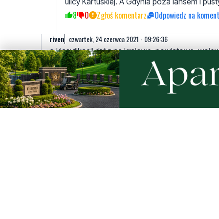
ulicy Kartuskiej. A Gdynia poza lansem i pu
8
0
Zgłoś komentarz
Odpowiedz na koment
riven
czwartek, 24 czerwca 2021 - 09:26:36
o klasyfikacji dróg na krajowe, powiatowe, woje
7
0
Zgłoś komentarz
Odpowiedz na komentarz
arab
czwartek, 24 czerwca 2021 - 08:13:40
Rok w rok ta estakada jest remontowana. Już dawno po
7
2
Zgłoś komentarz
Odpowiedz na komentarz
zyzio
czwartek, 24 czerwca 2021 - 12:12:08
Tak, zaorać i nową za jakieś 500 baniek, a potem 
2
0
Zgłoś komentarz
Odpowiedz na komentarz
Oksywianin
czwartek, 24 czerwca 2021 - 12:40:11
Tak na dobrą sprawę to powinna to być inwestycja 
ona na prawdę walne to nic nie przejmie tego ruc