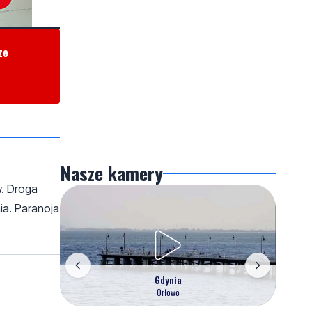
ze
Nasze kamery
w. Droga
ia. Paranoja
Gdynia
Orłowo