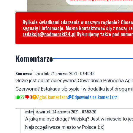
Byliście świadkami zdarzenia w naszym regionie? Chce
sygnały i informacje. Można kontaktować się z naszą r
redakcja@nadmorski24.pl
Dyżurujemy także pod nume
Komentarze
Kierowca
czwartek, 24 czerwca 2021 - 07:40:48
Gdzie jest od lat obiecywana Obwodnica Północna Aglom
Czerwona? Estakada się sypie i w dodatku jest drogą m
27
0
Zgłoś komentarz
Odpowiedz na komentarz
mtm
czwartek, 24 czerwca 2021 - 07:53:20
A jaką ma być drogą? Wiejską? Jest w mieście to jes
Najszczęśliwsze miasto w Polsce:):):)