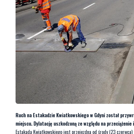
Ruch na Estakadzie Kwiatkowskiego w Gdyni został przywró
miejscu. Dylatację uszkodzoną ze względu na przeciążenie
Estakada Kwiatkowskiego jest przejezdna od środy (23 czerwca)