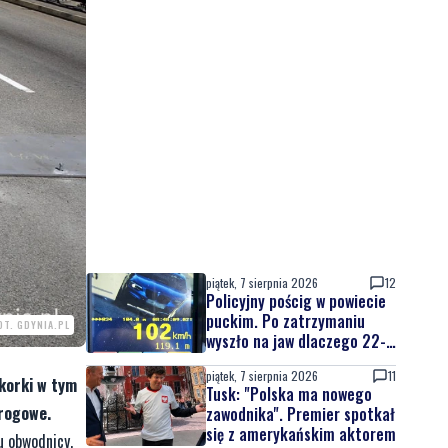
piątek, 7 sierpnia 2026
12
Policyjny pościg w powiecie
puckim. Po zatrzymaniu
OT. GDYNIA.PL
wyszło na jaw dlaczego 22-
latek uciekał
piątek, 7 sierpnia 2026
11
korki w tym
Tusk: "Polska ma nowego
drogowe.
zawodnika". Premier spotkał
się z amerykańskim aktorem
u obwodnicy,