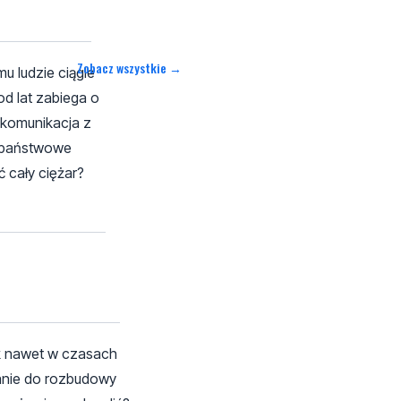
Zobacz wszystkie →
u ludzie ciągle
od lat zabiega o
 komunikacja z
a państwowe
 cały ciężar?
sk nawet w czasach
wanie do rozbudowy