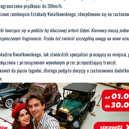
 ograniczenie prędkości do 30km/h.
ściowe zamknięcie Estakady Kwiatkowskiego, zdecydowano się na zastosow
ki tworzące się w pobliżu tej kluczowej arterii Gdyni. Kierowcy muszą jedn
bezpieczonym fragmencie. Trzeba też zwrócić szczególną uwagę na nowe ozn
kadzie Kwiatkowskiego. Jak stwierdzili specjaliści pracujący na miejscu, 
łączeniu z przeciążeniem wywołanym przez przejeżdżający tranzyt.
 nawet do pięciu tygodni, dlatego podjęto decyzję o zastosowaniu dodatk
w.