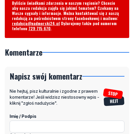
Byliście świadkami zdarzenia w naszym regionie? Chcecie
aby nasza redakcja zajęła się jakimś tematem? Czekamy na
Wasze sygnały i informacje. Można kontaktować się z naszą
redakcją za pośrednictwem strony facebookowej i mailowo:
redakcja@nadmorski24.pl
Dyżurujemy także pod numerem
telefonu
729 715 670
.
Komentarze
Napisz swój komentarz
Nie hejtuj, pisz kulturalnie i zgodne z prawem
komentarze! Jeśli widzisz niestosowny wpis -
kliknij "zgłoś nadużycie".
Imię / Podpis