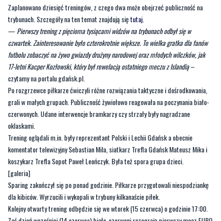
Zaplanowano dziesięć treningów, z czego dwa może obejrzeć publiczność na
trybunach. Szczegóły na ten temat znajdują się
tutaj
.
—
Pierwszy trening z pięcioma tysiącami widzów na trybunach odbył się w
czwartek. Zainteresowanie było czterokrotnie większe. To wielka gratka dla fanów
futbolu zobaczyć na żywo gwiazdy drużyny narodowej oraz młodych wilczków, jak
17-letni Kacper Kozłowski, który był rewelacją ostatniego meczu z Islandią
–
czytamy na portalu gdańsk.pl.
Po rozgrzewce piłkarze ćwiczyli różne rozwiązania taktyczne i dośrodkowania,
grali w małych grupach. Publiczność żywiołowo reagowała na poczynania biało-
czerwonych. Udane interwencje bramkarzy czy strzały były nagradzane
oklaskami.
Trening oglądali m.in. były reprezentant Polski i Lechii Gdańsk a obecnie
komentator telewizyjny Sebastian Mila, siatkarz Trefla Gdańsk Mateusz Mika i
koszykarz Trefla Sopot Paweł Leończyk. Była też spora grupa dzieci.
[galeria]
Sparing zakończył się po ponad godzinie. Piłkarze przygotowali niespodziankę
dla kibiców. Wyrzucili i wykopali w trybuny kilkanaście piłek.
Kolejny otwarty trening odbędzie się we wtorek (15 czerwca) o godzinie 17:00.
Zaś dzień wcześniej (14 czerwca) biało-czerwoni rozegrają pierwszy mecz EURO