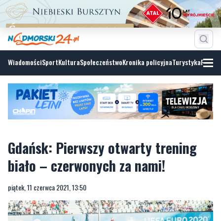
Wiadomości
Sport
Kultura
Społeczeństwo
Kronika policyjna
Turystyka
Fotoga
Gdańsk: Pierwszy otwarty trening
biało – czerwonych za nami!
piątek, 11 czerwca 2021, 13:50