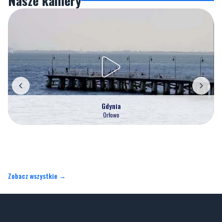
Nasze kamery
Gdynia
Orłowo
Zobacz wszystkie →