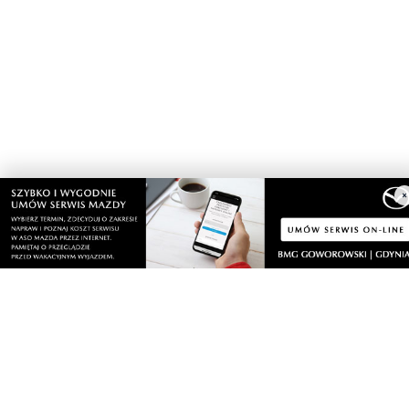
×
Nasze kamery