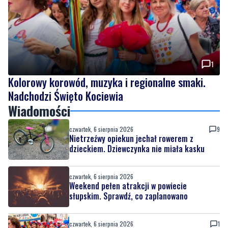
1
Kolorowy korowód, muzyka i regionalne smaki.
Nadchodzi Święto Kociewia
Wiadomości
czwartek, 6 sierpnia 2026
9
Nietrzeźwy opiekun jechał rowerem z
dzieckiem. Dziewczynka nie miała kasku
czwartek, 6 sierpnia 2026
Weekend pełen atrakcji w powiecie
słupskim. Sprawdź, co zaplanowano
czwartek, 6 sierpnia 2026
1
Kolorowy korowód, muzyka i regionalne
smaki. Nadchodzi Święto Kociewia