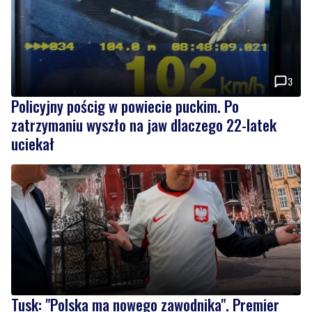
3
Policyjny pościg w powiecie puckim. Po
zatrzymaniu wyszło na jaw dlaczego 22-latek
uciekał
Tusk: "Polska ma nowego zawodnika". Premier
spotkał się z amerykańskim aktorem
Wiadomości
piątek, 7 sierpnia 2026