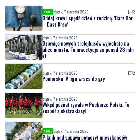
– Dasz Krew'
piątek, 7 sierpnia 2026
Dziewięć nowych trolejbusów wyjechało na
ulice miasta. To inwestycja za ponad 28 mln
zł
piątek, 7 sierpnia 2026
2
Pomorska IV liga wraca do gry
piątek, 7 sierpnia 2026
Wikęd poznał rywala w Pucharze Polski. To
zespół z ekstraklasy!
piątek, 7 sierpnia 2026
NOWE
Piknik nad Łupawą połączył mieszkańców
piątek, 7 sierpnia 2026
NOWE
Przed nami weekend. Nie masz jeszcze