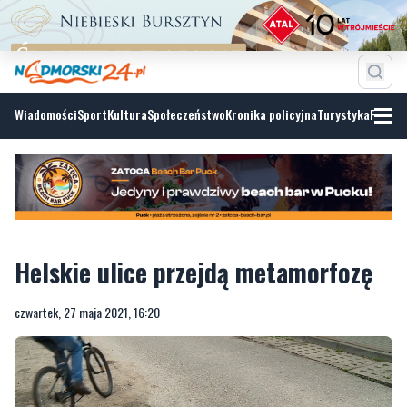
Wiadomości
Sport
Kultura
Społeczeństwo
Kronika policyjna
Turystyka
Fotoga
Helskie ulice przejdą metamorfozę
czwartek, 27 maja 2021, 16:20