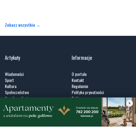
Zobacz wszystkie →
Artykuły
Informacje
Wiadomości
O portalu
Sport
Kontakt
Kultura
Regulamin
Społeczeństwo
Polityka prywatności
Kronika policyjna
Reklama
Zobacz
×
Fotogalerie
Nasze HotSpoty
Nasze kamery
Praca
Praca IT Gdańsk