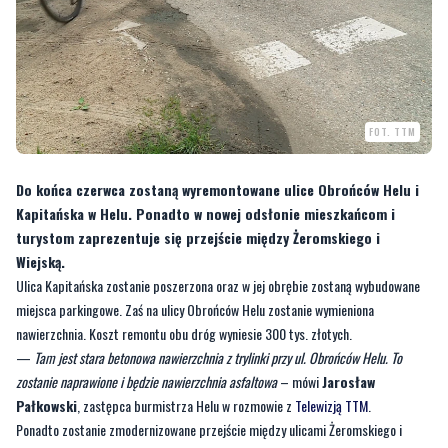
FOT. TTM
Do końca czerwca zostaną wyremontowane ulice Obrońców Helu i
Kapitańska w Helu. Ponadto w nowej odsłonie mieszkańcom i
turystom zaprezentuje się przejście między Żeromskiego i
Wiejską.
Ulica Kapitańska zostanie poszerzona oraz w jej obrębie zostaną wybudowane
miejsca parkingowe. Zaś na ulicy Obrońców Helu zostanie wymieniona
nawierzchnia. Koszt remontu obu dróg wyniesie 300 tys. złotych.
—
Tam jest stara betonowa nawierzchnia z trylinki przy ul. Obrońców Helu. To
zostanie naprawione i będzie nawierzchnia asfaltowa
– mówi
Jarosław
Pałkowski
, zastępca burmistrza Helu w rozmowie z
Telewizją TTM
.
Ponadto zostanie zmodernizowane przejście między ulicami Żeromskiego i
Wiejską. Koszt inwestycji to 130 tys. złotych.
—
To przejście było w nie najlepszym stanie od dłuższego czasu. Przymierzaliśmy
się do tego remontu dosyć długo i w końcu w tym roku udało nam się znaleźć