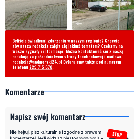
Byliście świadkami zdarzenia w naszym regionie? Chcecie
aby nasza redakcja zajęła się jakimś tematem? Czekamy na
Wasze sygnały i informacje. Można kontaktować się z naszą
redakcją za pośrednictwem strony facebookowej i mailowo:
redakcja@nadmorski24.pl
Dyżurujemy także pod numerem
telefonu
729 715 670
.
Komentarze
Napisz swój komentarz
Nie hejtuj, pisz kulturalnie i zgodne z prawem
komentarze! Jeśli widzisz niestosowny wpis -
kliknij "zgłoś nadużycie".
Imię / Podpis