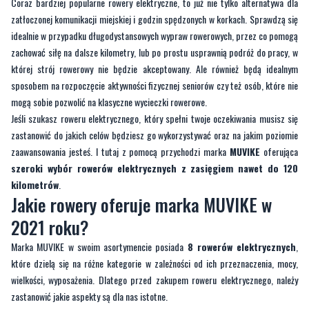
zachować siłę na dalsze kilometry, lub po prostu usprawnią podróż do pracy, w
której strój rowerowy nie będzie akceptowany. Ale również będą idealnym
sposobem na rozpoczęcie aktywności fizycznej seniorów czy też osób, które nie
mogą sobie pozwolić na klasyczne wycieczki rowerowe.
Jeśli szukasz roweru elektrycznego, który spełni twoje oczekiwania musisz się
zastanowić do jakich celów będziesz go wykorzystywać oraz na jakim poziomie
zaawansowania jesteś. I tutaj z pomocą przychodzi marka
MUVIKE
oferująca
szeroki wybór rowerów elektrycznych z zasięgiem nawet do 120
kilometrów
.
Jakie rowery oferuje marka MUVIKE w
2021 roku?
Marka MUVIKE w swoim asortymencie posiada
8 rowerów elektrycznych
,
które dzielą się na różne kategorie w zależności od ich przeznaczenia, mocy,
wielkości, wyposażenia. Dlatego przed zakupem roweru elektrycznego, należy
zastanowić jakie aspekty są dla nas istotne.
Każdy kupujący ma inne wymagania, predyspozycje oraz budżet, który
zdecydowanie jest kluczowym aspektem, przy zakupie roweru elektrycznego.
Ceny rowerów elektrycznych mieszczą się w przedziale od kilku do kilkunastu