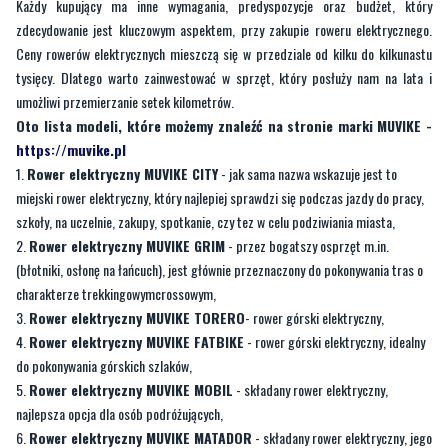
tysięcy. Dlatego warto zainwestować w sprzęt, który posłuży nam na lata i
umożliwi przemierzanie setek kilometrów.
Oto lista modeli, które możemy znaleźć na stronie marki MUVIKE -
https://muvike.pl
Rower elektryczny MUVIKE CITY
- jak sama nazwa wskazuje jest to
miejski rower elektryczny, który najlepiej sprawdzi się podczas jazdy do pracy,
szkoły, na uczelnie, zakupy, spotkanie, czy tez w celu podziwiania miasta,
Rower elektryczny MUVIKE GRIM
- przez bogatszy osprzęt m.in.
(błotniki, osłonę na łańcuch), jest głównie przeznaczony do pokonywania tras o
charakterze trekkingowymcrossowym,
Rower elektryczny MUVIKE TORERO
- rower górski elektryczny,
Rower elektryczny MUVIKE FATBIKE
- rower górski elektryczny, idealny
do pokonywania górskich szlaków,
Rower elektryczny MUVIKE MOBIL
- składany rower elektryczny,
najlepsza opcja dla osób podróżujących,
Rower elektryczny MUVIKE MATADOR
- składany rower elektryczny, jego
największą zaletą jest zasięg do, aż 120 kilometrów,
Rower elektryczny MUVIKE RETRO PERSONALIZOWANY
- rower
elektryczny retro, dostosowany do wymagań kupującego,