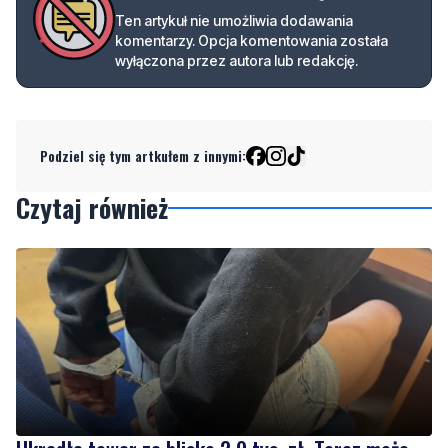
Podziel się tym artkułem z innymi:
Czytaj również
Ukradła towar za blisko 2,9 tys. zł. Teraz może
jej grozić do 5 lat więzienia