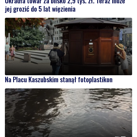
Na Placu Kaszubskim stanął fotoplastikon
2
Ulewa przeszła przez powiat wejherowski. Zalane
ulice | ZDJĘCIA