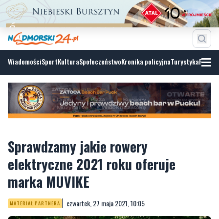
Wiadomości
Sport
Kultura
Społeczeństwo
Kronika policyjna
Turystyka
Fotoga
Sprawdzamy jakie rowery
elektryczne 2021 roku oferuje
marka MUVIKE
czwartek, 27 maja 2021, 10:05
MATERIAŁ PARTNERA