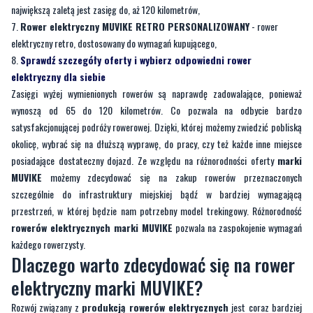
Sprawdź szczegóły oferty i wybierz odpowiedni rower
elektryczny dla siebie
Zasięgi wyżej wymienionych rowerów są naprawdę zadowalające, ponieważ
wynoszą od 65 do 120 kilometrów. Co pozwala na odbycie bardzo
satysfakcjonującej podróży rowerowej. Dzięki, której możemy zwiedzić pobliską
okolicę, wybrać się na dłuższą wyprawę, do pracy, czy też każde inne miejsce
posiadające dostateczny dojazd. Ze względu na różnorodności oferty
marki
MUVIKE
możemy zdecydować się na zakup rowerów przeznaczonych
szczególnie do infrastruktury miejskiej bądź w bardziej wymagającą
przestrzeń, w której będzie nam potrzebny model trekingowy. Różnorodność
rowerów elektrycznych marki MUVIKE
pozwala na zaspokojenie wymagań
każdego rowerzysty.
Dlaczego warto zdecydować się na rower
elektryczny marki MUVIKE?
Rozwój związany z
produkcją rowerów elektrycznych
jest coraz bardziej
zaawansowany. Wiele osób decyduje się na zakup właśnie takiego rowerów w
trosce o środowisko, stale zanieczyszczane przez ogromna ilość spalin i innych
zanieczyszczeń degradujących miejsce naszego życia. Co sprawia, że warto