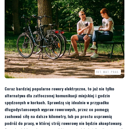
FOT. MAT. PRAS.
Coraz bardziej popularne rowery elektryczne, to już nie tylko
alternatywa dla zatłoczonej komunikacji miejskiej i godzin
spędzonych w korkach. Sprawdzą się idealnie w przypadku
długodystansowych wypraw rowerowych, przez co pomogą
zachować siłę na dalsze kilometry, lub po prostu usprawnią
podróż do pracy, w której strój rowerowy nie będzie akceptowany.
Coraz bardziej popularne rowery elektryczne, to już nie tylko alternatywa dla
zatłoczonej komunikacji miejskiej i godzin spędzonych w korkach. Sprawdzą się
idealnie w przypadku długodystansowych wypraw rowerowych, przez co pomogą