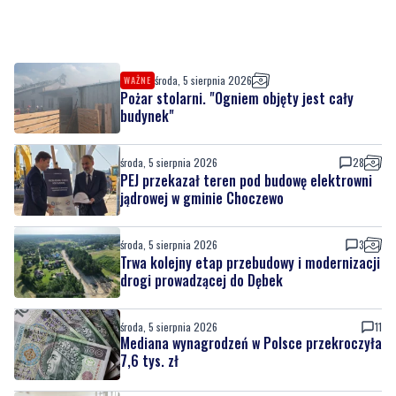
środa, 5 sierpnia 2026
WAŻNE
Pożar stolarni. "Ogniem objęty jest cały
budynek"
środa, 5 sierpnia 2026
28
PEJ przekazał teren pod budowę elektrowni
jądrowej w gminie Choczewo
środa, 5 sierpnia 2026
3
Trwa kolejny etap przebudowy i modernizacji
drogi prowadzącej do Dębek
środa, 5 sierpnia 2026
11
Mediana wynagrodzeń w Polsce przekroczyła
7,6 tys. zł
środa, 5 sierpnia 2026
Młodzież z partnerskiej gminy zakończyła
wakacyjny pobyt