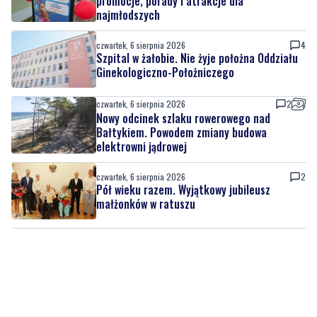
promocje, porady i atrakcje dla
najmłodszych
czwartek, 6 sierpnia 2026
4
Szpital w żałobie. Nie żyje położna Oddziału
Ginekologiczno-Położniczego
czwartek, 6 sierpnia 2026
2
Nowy odcinek szlaku rowerowego nad
Bałtykiem. Powodem zmiany budowa
elektrowni jądrowej
czwartek, 6 sierpnia 2026
2
Pół wieku razem. Wyjątkowy jubileusz
małżonków w ratuszu