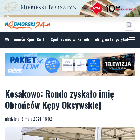
Wiadomości
Sport
Kultura
Społeczeństwo
Kronika policyjna
Turystyka
Fotoga
Kosakowo: Rondo zyskało imię
Obrońców Kępy Oksywskiej
niedziela, 2 maja 2021, 16:02