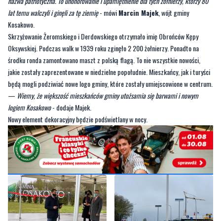
nazwa patriotyczna. To uhonorowanie i upamiętnienie dla tych żołnierzy, którzy 80
lat temu walczyli i ginęli za tę ziemię
- mówi
Marcin Majek
, wójt gminy
Kosakowo.
Skrzyżowanie Żeromskiego i Derdowskiego otrzymało imię Obrońców Kępy
Oksywskiej. Podczas walk w 1939 roku zginęło 2 200 żołnierzy. Ponadto na
środku ronda zamontowano maszt z polską flagą. To nie wszystkie nowości,
jakie zostały zaprezentowane w niedzielne popołudnie. Mieszkańcy, jak i turyści
będą mogli podziwiać nowe logo gminy, które zostały umiejscowione w centrum.
—
Wiemy, że większość mieszkańców gminy utożsamia się barwami i nowym
logiem Kosakowo
- dodaje Majek.
Nowy element dekoracyjny będzie podświetlany w nocy.