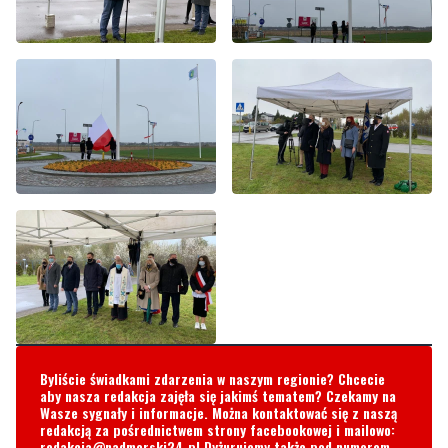
Byliście świadkami zdarzenia w naszym regionie? Chcecie
aby nasza redakcja zajęła się jakimś tematem? Czekamy na
Wasze sygnały i informacje. Można kontaktować się z naszą
redakcją za pośrednictwem strony facebookowej i mailowo:
redakcja@nadmorski24.pl
Dyżurujemy także pod numerem