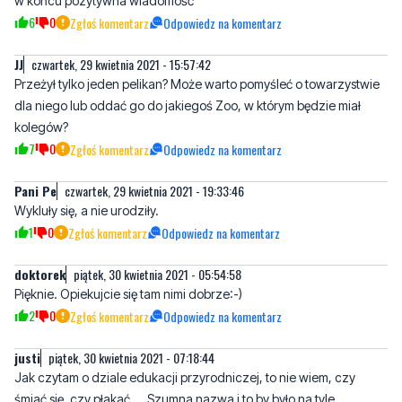
w końcu pozytywna wiadomość
6
0
Zgłoś komentarz
Odpowiedz na komentarz
JJ
czwartek, 29 kwietnia 2021 - 15:57:42
Przeżył tylko jeden pelikan? Może warto pomyśleć o towarzystwie
dla niego lub oddać go do jakiegoś Zoo, w którym będzie miał
kolegów?
7
0
Zgłoś komentarz
Odpowiedz na komentarz
Pani Pe
czwartek, 29 kwietnia 2021 - 19:33:46
Wykluły się, a nie urodziły.
1
0
Zgłoś komentarz
Odpowiedz na komentarz
doktorek
piątek, 30 kwietnia 2021 - 05:54:58
Pięknie. Opiekujcie się tam nimi dobrze:-)
2
0
Zgłoś komentarz
Odpowiedz na komentarz
justi
piątek, 30 kwietnia 2021 - 07:18:44
Jak czytam o dziale edukacji przyrodniczej, to nie wiem, czy
śmiać się, czy płakać.... Szumna nazwa i to by było na tyle.