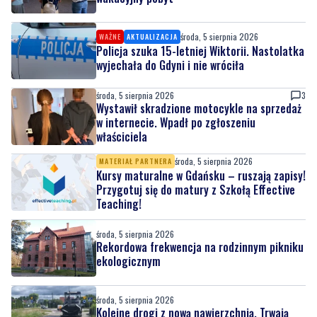
środa, 5 sierpnia 2026
WAŻNE
AKTUALIZACJA
Policja szuka 15-letniej Wiktorii. Nastolatka
wyjechała do Gdyni i nie wróciła
środa, 5 sierpnia 2026
3
Wystawił skradzione motocykle na sprzedaż
w internecie. Wpadł po zgłoszeniu
właściciela
środa, 5 sierpnia 2026
MATERIAŁ PARTNERA
Kursy maturalne w Gdańsku – ruszają zapisy!
Przygotuj się do matury z Szkołą Effective
Teaching!
środa, 5 sierpnia 2026
Rekordowa frekwencja na rodzinnym pikniku
ekologicznym
środa, 5 sierpnia 2026
Kolejne drogi z nową nawierzchnią. Trwają