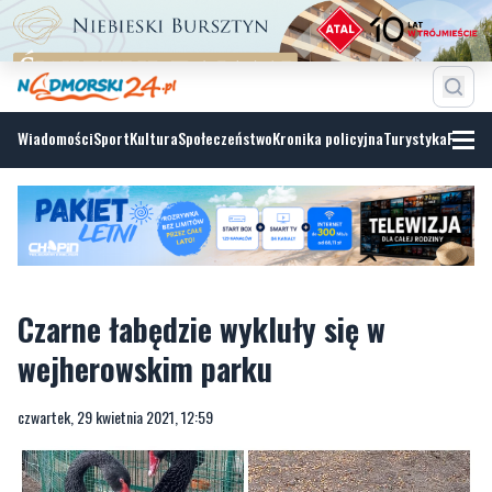
Wiadomości
Sport
Kultura
Społeczeństwo
Kronika policyjna
Turystyka
Fotoga
Czarne łabędzie wykluły się w
wejherowskim parku
czwartek, 29 kwietnia 2021, 12:59