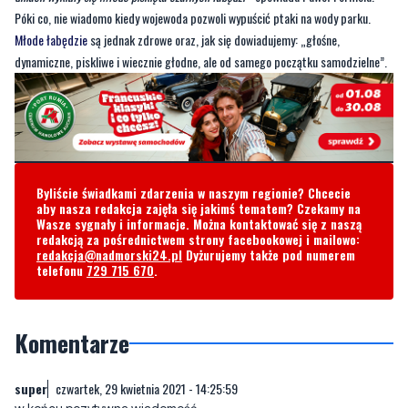
Póki co, nie wiadomo kiedy wojewoda pozwoli wypuścić ptaki na wody parku.
Młode łabędzie
są jednak zdrowe oraz, jak się dowiadujemy: „głośne,
dynamiczne, piskliwe i wiecznie głodne, ale od samego początku samodzielne”.
Byliście świadkami zdarzenia w naszym regionie? Chcecie
aby nasza redakcja zajęła się jakimś tematem? Czekamy na
Wasze sygnały i informacje. Można kontaktować się z naszą
redakcją za pośrednictwem strony facebookowej i mailowo:
redakcja@nadmorski24.pl
Dyżurujemy także pod numerem
telefonu
729 715 670
.
Komentarze
super
czwartek, 29 kwietnia 2021 - 14:25:59