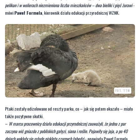
pelikan i w wolierach niezmieniona liczba mieszkańców – dwa bieliki i pięć żurawi
-
mówi
Paweł Formela
, kierownik działu edukacji przyrodniczej WZNK.
FOT. TTM
Ptaki zostały odizolowane od reszty parku, co – jak się potem okazało – miało
także pozytywne skutki.
–
W marcu pracownicy działu edukacji przyrodniczej zauważyli, że jedna z par
zaczyna wić gniazdo z pobliskich gałęzi, siana i roślin. Pojawiły się jaja, a po 40
dniach wykluły się młode pisklęta czarnych łabędzi
- opowiada Paweł Formela.