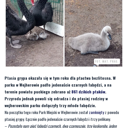
FOT. MAT. PRAS.
Ptasia grypa okazała się w tym roku dla ptactwa bezlitosna. W
parku w Wejherowie padło jedenaście czarnych łabędzi, a na
terenie powiatu puckiego zebrano aż
861 dzikich ptaków
.
Przyroda jednak powoli się odradza i do ptasiej rodziny w
wejherowskim parku dołączyły trzy młode łabędzie.
Na początku tego roku Park Miejski w Wejherowie został
zamknięty
z powodu
ptasiej grypy. Łącznie padło jedenaście czarnych łabędzi i trzy pelikany.
–
Pozostało nam pięć łabędzi czarnych, dwa czarnoszyje, trzy koskoroby, jeden