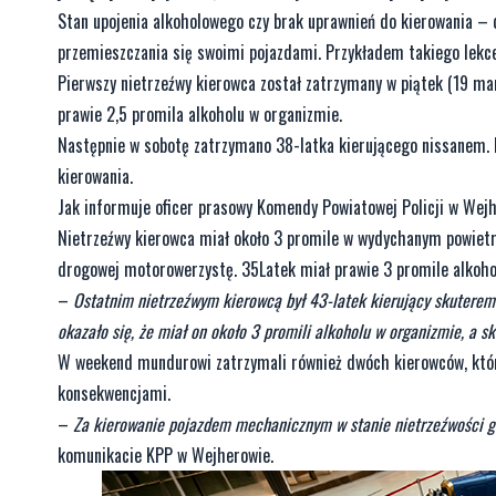
Stan upojenia alkoholowego czy brak uprawnień do kierowania – d
przemieszczania się swoimi pojazdami. Przykładem takiego lekc
Pierwszy nietrzeźwy kierowca został zatrzymany w piątek (19 mar
prawie 2,5 promila alkoholu w organizmie.
Następnie w sobotę zatrzymano 38-latka kierującego nissanem. M
kierowania.
Jak informuje oficer prasowy Komendy Powiatowej Policji w Wejh
Nietrzeźwy kierowca miał około 3 promile w wydychanym powietr
drogowej motorowerzystę. 35Latek miał prawie 3 promile alkoho
–
Ostatnim nietrzeźwym kierowcą był 43-latek kierujący skuterem 
okazało się, że miał on około 3 promili alkoholu w organizmie, a sk
W weekend mundurowi zatrzymali również dwóch kierowców, którzy 
konsekwencjami.
–
Za kierowanie pojazdem mechanicznym w stanie nietrzeźwości gr
komunikacie KPP w Wejherowie.