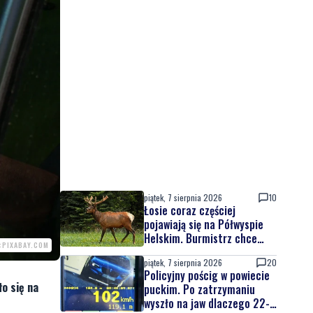
piątek, 7 sierpnia 2026
10
Łosie coraz częściej
pojawiają się na Półwyspie
Helskim. Burmistrz chce
O:PIXABAY.COM
nowych znaków drogowych
piątek, 7 sierpnia 2026
20
Policyjny pościg w powiecie
o się na
puckim. Po zatrzymaniu
wyszło na jaw dlaczego 22-