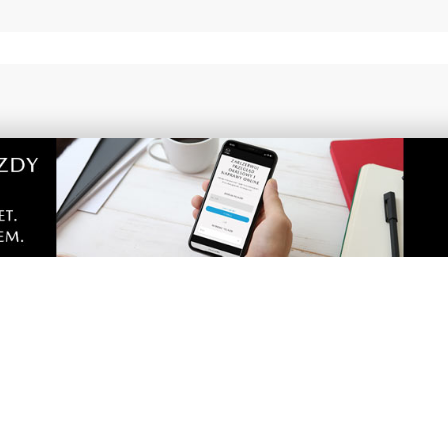
3
MATERIAŁ PARTNERA
raków dostępnych dla
Co jeść przy zaparciach?
rząd Morski rozszerzył
błonnik i nawyki, które 
wodnych atrakcji
działają