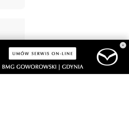
×
 Dieta,
naprawdę