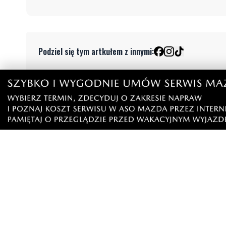
Podziel się tym artkułem z innymi:
Czytaj również
1
Rekordowy Pochód Kociewski
Więcej w
przeszedł przez Gdańsk. Tysiące
nurków. U
uczestników na jubileuszowej
listę pod