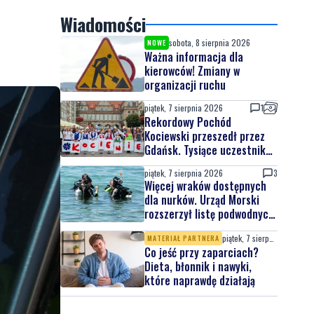
Wiadomości
sobota, 8 sierpnia 2026
NOWE
Ważna informacja dla
kierowców! Zmiany w
organizacji ruchu
piątek, 7 sierpnia 2026
1
Rekordowy Pochód
Kociewski przeszedł przez
Gdańsk. Tysiące uczestników
na jubileuszowej edycji
piątek, 7 sierpnia 2026
3
Więcej wraków dostępnych
dla nurków. Urząd Morski
rozszerzył listę podwodnych
atrakcji
piątek, 7 sierpnia 2026
MATERIAŁ PARTNERA
Co jeść przy zaparciach?
Dieta, błonnik i nawyki,
które naprawdę działają