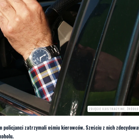
ZDJĘCIE ILUSTRACYJNE, ŹRÓDŁ
policjanci zatrzymali ośmiu kierowców. Sześciu z nich zdecydował
koholu.