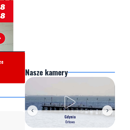
ze
Nasze kamery
Gdynia
Orłowo