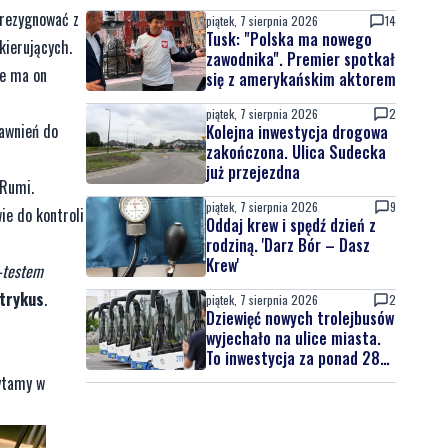
latek uciekał
zrezygnować z
piątek, 7 sierpnia 2026
14
Tusk: "Polska ma nowego
kierujących.
zawodnika". Premier spotkał
że ma on
się z amerykańskim aktorem
piątek, 7 sierpnia 2026
2
rawnień do
Kolejna inwestycja drogowa
zakończona. Ulica Sudecka
już przejezdna
 Rumi.
piątek, 7 sierpnia 2026
9
ie do kontroli
Oddaj krew i spędź dzień z
rodziną. 'Darz Bór – Dasz
Krew'
-testem
trykus
.
piątek, 7 sierpnia 2026
2
Dziewięć nowych trolejbusów
wyjechało na ulice miasta.
To inwestycja za ponad 28
mln zł
ytamy w