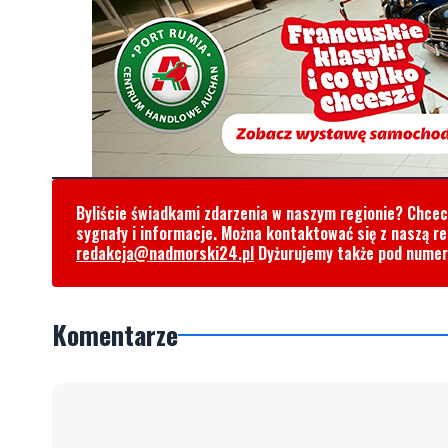
Byliście świadkami zdarzenia w naszym regionie? Chce
sygnały i informacje. Można kontaktować się z naszą r
redakcja@nadmorski24.pl
Dyżurujemy także pod nume
Komentarze