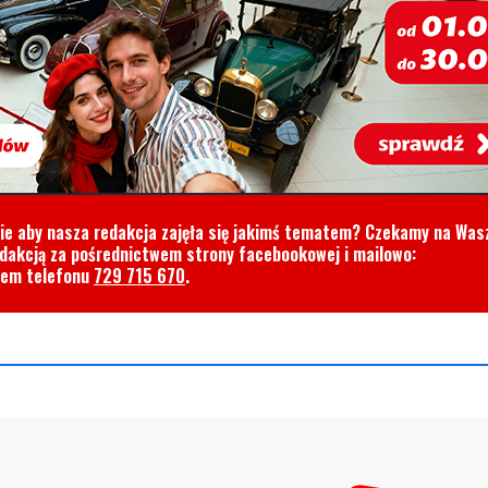
cie aby nasza redakcja zajęła się jakimś tematem? Czekamy na Was
edakcją za pośrednictwem strony facebookowej i mailowo:
rem telefonu
729 715 670
.