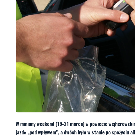
W miniony weekend (19-21 marca) w powiecie wejherowskim 
jazdę „pod wpływem”, a dwóch było w stanie po spożyciu al