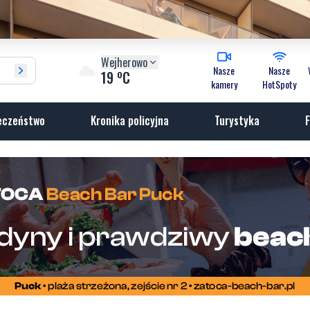
Wejherowo
Nasze
Nasze
o
19
C
kamery
HotSpoty
eczeństwo
Kronika policyjna
Turystyka
F