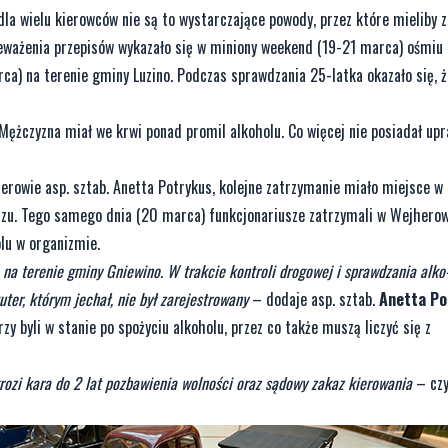
la wielu kierowców nie są to wystarczające powody, przez które mieliby 
eważenia przepisów wykazało się w miniony weekend (19-21 marca) ośmiu 
ca) na terenie gminy Luzino. Podczas sprawdzania 25-latka okazało się, 
ężczyzna miał we krwi ponad promil alkoholu. Co więcej nie posiadał up
erowie asp. sztab. Anetta Potrykus, kolejne zatrzymanie miało miejsce w
zu. Tego samego dnia (20 marca) funkcjonariusze zatrzymali w Wejherow
lu w organizmie.
na terenie gminy Gniewino. W trakcie kontroli drogowej i sprawdzania alko
uter, którym jechał, nie był zarejestrowany
– dodaje asp. sztab.
Anetta Po
byli w stanie po spożyciu alkoholu, przez co także muszą liczyć się z
ozi kara do 2 lat pozbawienia wolności oraz sądowy zakaz kierowania
– cz