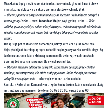
terenu gminy Luzino
– mówi
Jarosław Wejer
, wójt gminy Luzino. –
Taka
zbiórka, poza oczywistym celem charytatywnym, w doskonały sposób uświadamia
również mieszkańcom jak ważny jest recykling i jakie pozytywne niesie za sobą
skutki
.
Jak opisują przedstawiciele samorządu, nakrętki zbiera się na różne cele.
Najczęściej jest to zakup sprzętu rehabilitacyjnego czy wózka inwalidzkiego. Są
także organizacje, które zbierają na pomoc dla zwierząt w schroniskach.
Zbierają też hospicja na pomoc dla swoich pacjentów.
–
Obecnie szukamy odbiorców nakrętek. Zapraszamy do współpracy chętne
fundacje, stowarzyszenia, ale także osoby prywatne, które zbierają plastikowe
zakrętki w szczytnym celu
– informuje włodarz Luzina o okolic.
Kontakt z Referatem Komunalnym Urzędu Gminy Luzino, który koordynuje akcją
jest możliwy pod numerem telefonu: 58 678 20 68, wew.78 oraz 69.
Byliście świadkami zdarzenia w naszym regionie? Chcecie