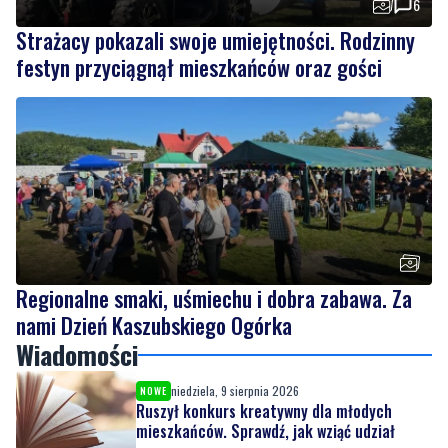
Regionalne smaki, uśmiechu i dobra zabawa. Za
nami Dzień Kaszubskiego Ogórka
Wiadomości
niedziela, 9 sierpnia 2026
NOWE
Ruszył konkurs kreatywny dla młodych
mieszkańców. Sprawdź, jak wziąć udział
niedziela, 9 sierpnia 2026
6
NOWE
Miał odebrać pieniądze od seniora. W