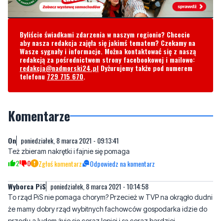
aby nasza redakcja zajęła się jakimś tematem? Czekamy na
Wasze sygnały i informacje. Można kontaktować się z naszą
redakcją za pośrednictwem strony facebookowej i mailowo:
redakcja@nadmorski24.pl
Dyżurujemy także pod numerem
telefonu
729 715 670
.
Komentarze
On
poniedziałek, 8 marca 2021 - 09:13:41
Też zbieram nakrętki i fajnie się pomaga
2
0
Zgłoś komentarz
Odpowiedz na komentarz
Wyborca PiS
poniedziałek, 8 marca 2021 - 10:14:58
To rząd PiS nie pomaga chorym? Przecież w TVP na okrągło dudni
że mamy dobry rząd wybitnych fachowców gospodarka idzie do
przodu a ludom żyje się coraz lepiej i są coraz bardziej
zamożniejsi. Zapewne zamożniejsi, oczywiście w podwyżki cen i
długi zaciągnięte przez rząd PiS na programy kupowania głosów,
o czym TVP nie wspomina, bo to tuba propagandowa PiSu.