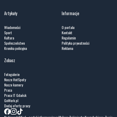
Wiadomości
O portalu
Sport
Kontakt
Kultura
Regulamin
Społeczeństwo
Polityka prywatności
Kronika policyjna
Reklama
Zobacz
Fotogalerie
Nasze HotSpoty
Nasze kamery
Praca
Praca IT Gdańsk
GoWork.pl
Dodaj ofertę pracy
Nadmorski24.pl - portal informacyjny z Małego Trójmiasta Kaszubskiego. Twoja
codzienna dawka najnowszych wiadomości z najbliższej okolicy. Informacje
społeczne, kulturalne i sportowe z Wejherowa, Pucka, Redy, Rumi i okolic.
Zawsze sprawdzone i aktualne info dla mieszkańców Małego Trójmiasta