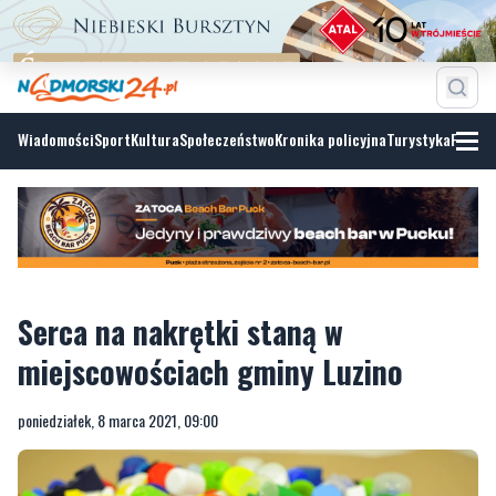
Wiadomości
Sport
Kultura
Społeczeństwo
Kronika policyjna
Turystyka
Fotoga
Serca na nakrętki staną w
miejscowościach gminy Luzino
poniedziałek, 8 marca 2021, 09:00