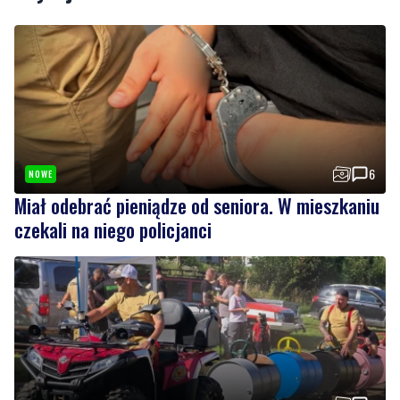
6
NOWE
Miał odebrać pieniądze od seniora. W mieszkaniu
czekali na niego policjanci
6
Strażacy pokazali swoje umiejętności. Rodzinny
festyn przyciągnął mieszkańców oraz gości