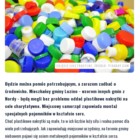
ZDJĘCIE ILUSTRACYJNE, ŹRÓDŁO: PIXABAY.COM
Będzie można pomóc potrzebującym, a zarazem zadbać o
środowisko. Mieszkańcy gminy Luzino - wzorem innych gmin z
Nordy - będą mogli bez problemu oddać plastikowe nakrętki na
cele charytatywne. Miejscowy samorząd zapowiada montaż
specjalnych pojemników w kształcie serc.
Choć plastikowe nakrętki są małe, to w ich liczbie leży siła i realna pomoc dla
wielu potrzebujących. Jak zapowiadają miejscowi urzędnicy, na terenie gminy
niebawem pojawi się osiem metalowych pojemników w kształcie serca.
Mieszkańcy będą mogli zapełniać je plastikowymi nakrętkami. Innymi słowy -
gmina Luzino dołączyła do akcji zbierania plastikowych nakrętek.
–
Chcemy pomóc w pozyskiwaniu funduszy na leczenie i rehabilitację chorych z