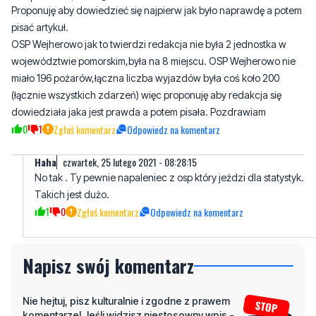
województwie pomorskim,była na 8 miejscu. OSP Wejherowo nie
miało 196 pożarów,łączna liczba wyjazdów była coś koło 200
(łącznie wszystkich zdarzeń) więc proponuję aby redakcja się
dowiedziała jaka jest prawda a potem pisała. Pozdrawiam
0
1
Zgłoś komentarz
Odpowiedz na komentarz
Haha
czwartek, 25 lutego 2021 - 08:28:15
No tak . Ty pewnie napaleniec z osp który jeździ dla statystyk.
Takich jest dużo.
1
0
Zgłoś komentarz
Odpowiedz na komentarz
Napisz swój komentarz
Nie hejtuj, pisz kulturalnie i zgodne z prawem
komentarze! Jeśli widzisz niestosowny wpis -
kliknij "zgłoś nadużycie".
Imię / Podpis