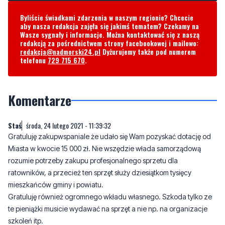
redakcją za pośrednictwem strony facebookowej i mailowo:
redakcja@nadmorski24.pl
Dyżurujemy także pod numerem
telefonu
729 715 670
.
Komentarze
Staś
środa, 24 lutego 2021 - 11:39:32
Gratuluję zakupwspaniale że udało się Wam pozyskać dotację od
Miasta w kwocie 15 000 zł. Nie wszędzie włada samorządową
rozumie potrzeby zakupu profesjonalnego sprzetu dla
ratowników, a przecież ten sprzęt służy dziesiątkom tysięcy
mieszkańców gminy i powiatu.
Gratuluję również ogromnego wkładu własnego. Szkoda tylko ze
te pieniążki musicie wydawać na sprzęt a nie np. na organizacje
szkoleń itp.
2
0
Zgłoś komentarz
Odpowiedz na komentarz
hmm
środa, 24 lutego 2021 - 16:30:27