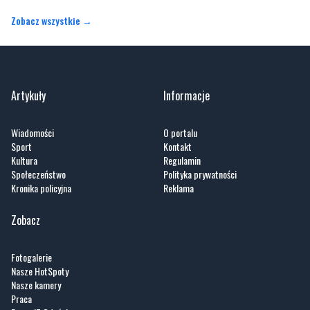
Artykuły
Informacje
Wiadomości
O portalu
Sport
Kontakt
Kultura
Regulamin
Społeczeństwo
Polityka prywatności
Kronika policyjna
Reklama
Zobacz
Fotogalerie
Nasze HotSpoty
Nasze kamery
Praca
Praca IT Gdańsk
GoWork.pl
Dodaj ofertę pracy