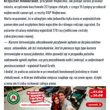
Warto wspomnieć, że w ubiegłym roku jednostka była ósma w województwie
pomorskim pod względem ilości wyjazdów do różnego rodzaju zagrożeń. Do
pożarów strażacy ochotnicy wyjeżdżali 178 razy (odliczone zostały
zabezpieczenia rejonu).
—
Kamera termowizyjna zdecydowanie pozytywnie wpłynie na bezpieczeństwo
nasze, ratowników, ale też mieszkańców. Jest to pierwsza tego typu kamera
termowizyjna w naszej jednostce, która sprawdzi się w przypadku pożarów,
wykrywaniu ognisk zapłonu, czy przy poszukiwaniu osób i zwierząt, w zadymionych
pomieszczeniach
- wyjaśniał Kamil Groth.
I dodał, że podczas pożarów w przewodach kominowych jesteśmy w stanie
zlokalizować, w którym dokładnie miejscu znajduje się zarzewie ognia, dzięki
czemu nie trzeba rozkuwać całego pionu.
Byliście świadkami zdarzenia w naszym regionie? Chcecie
aby nasza redakcja zajęła się jakimś tematem? Czekamy na
Wasze sygnały i informacje. Można kontaktować się z naszą