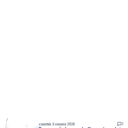
czwartek, 6 sierpnia 2026
7
Rusza przebudowa ronda. Kierowców czekają
duże utrudnienia do wiosny