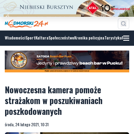
Wiadomości
Sport
Kultura
Społeczeństwo
Kronika policyjna
Turystyka
Fotoga
Nowoczesna kamera pomoże
strażakom w poszukiwaniach
poszkodowanych
środa, 24 lutego 2021, 10:31