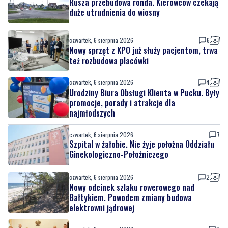
czwartek, 6 sierpnia 2026
6
Nowy sprzęt z KPO już służy pacjentom, trwa
też rozbudowa placówki
czwartek, 6 sierpnia 2026
4
Urodziny Biura Obsługi Klienta w Pucku. Były
promocje, porady i atrakcje dla
najmłodszych
czwartek, 6 sierpnia 2026
7
Szpital w żałobie. Nie żyje położna Oddziału
Ginekologiczno-Położniczego
czwartek, 6 sierpnia 2026
2
Nowy odcinek szlaku rowerowego nad
Bałtykiem. Powodem zmiany budowa
elektrowni jądrowej
czwartek, 6 sierpnia 2026
2
Pół wieku razem. Wyjątkowy jubileusz
małżonków w ratuszu