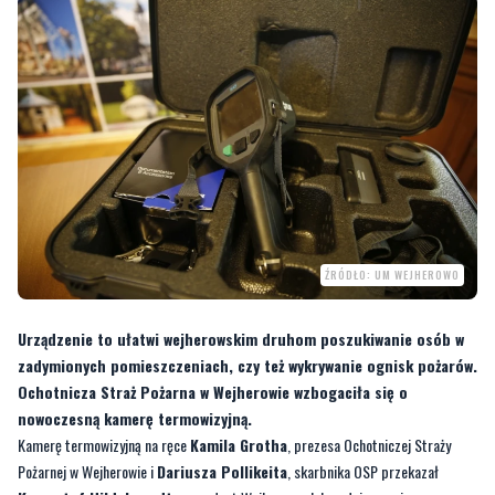
ŹRÓDŁO: UM WEJHEROWO
Urządzenie to ułatwi wejherowskim druhom poszukiwanie osób w
zadymionych pomieszczeniach, czy też wykrywanie ognisk pożarów.
Ochotnicza Straż Pożarna w Wejherowie wzbogaciła się o
nowoczesną kamerę termowizyjną.
Kamerę termowizyjną na ręce
Kamila Grotha
, prezesa Ochotniczej Straży
Pożarnej w Wejherowie i
Dariusza Pollikeita
, skarbnika OSP przekazał
Krzysztof Hildebrandt
, prezydent Wejherowa. Jak podaje serwis prasowy
miasta, urządzenie kosztowało 22 tysiące złotych, z czego 15 tysięcy przekazał
wejherowski samorząd, a resztę OSP Wejherowo.