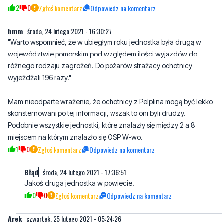
"Warto wspomnieć, że w ubiegłym roku jednostka była drugą w
województwie pomorskim pod względem ilości wyjazdów do
różnego rodzaju zagrożeń. Do pożarów strażacy ochotnicy
wyjeżdżali 196 razy."
Mam nieodparte wrażenie, że ochotnicy z Pelplina mogą być lekko
skonsternowani po tej informacji, wszak to oni byli drudzy.
Podobnie wszystkie jednostki, które znalazły się między 2 a 8
miejscem na którym znalazło się OSP W-wo.
1
0
Zgłoś komentarz
Odpowiedz na komentarz
Błąd
środa, 24 lutego 2021 - 17:36:51
Jakoś druga jednostka w powiecie.
0
0
Zgłoś komentarz
Odpowiedz na komentarz
Arek
czwartek, 25 lutego 2021 - 05:24:26
Proponuję aby dowiedzieć się najpierw jak było naprawdę a potem
pisać artykuł.
OSP Wejherowo jak to twierdzi redakcja nie była 2 jednostka w