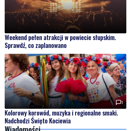
Weekend pełen atrakcji w powiecie słupskim.
Sprawdź, co zaplanowano
1
Kolorowy korowód, muzyka i regionalne smaki.
Nadchodzi Święto Kociewia
Wiadomości
czwartek, 6 sierpnia 2026
9
Nietrzeźwy opiekun jechał rowerem z
dzieckiem. Dziewczynka nie miała kasku