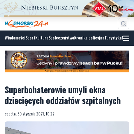
Wiadomości
Sport
Kultura
Społeczeństwo
Kronika policyjna
Turystyka
Fotoga
Superbohaterowie umyli okna
dziecięcych oddziałów szpitalnych
sobota, 30 stycznia 2021, 10:22