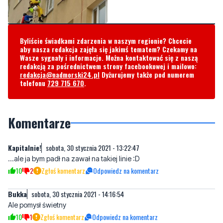
Byliście świadkami zdarzenia w naszym regionie? Chcecie
aby nasza redakcja zajęła się jakimś tematem? Czekamy na
Wasze sygnały i informacje. Można kontaktować się z naszą
redakcją za pośrednictwem strony facebookowej i mailowo:
redakcja@nadmorski24.pl
Dyżurujemy także pod numerem
telefonu
729 715 670
.
Komentarze
Kapitalnie!
sobota, 30 stycznia 2021 - 13:22:47
...ale ja bym padł na zawał na takiej linie :D
10
2
Zgłoś komentarz
Odpowiedz na komentarz
Bukka
sobota, 30 stycznia 2021 - 14:16:54
Ale pomysł świetny
10
1
Zgłoś komentarz
Odpowiedz na komentarz