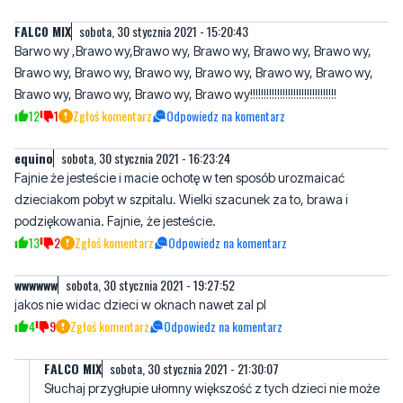
FALC0 MIX
sobota, 30 stycznia 2021 - 15:20:43
Barwo wy ,Brawo wy,Brawo wy, Brawo wy, Brawo wy, Brawo wy,
Brawo wy, Brawo wy, Brawo wy, Brawo wy, Brawo wy, Brawo wy,
Brawo wy, Brawo wy, Brawo wy, Brawo wy!!!!!!!!!!!!!!!!!!!!!!!!!!!!!!!!
12
1
Zgłoś komentarz
Odpowiedz na komentarz
equino
sobota, 30 stycznia 2021 - 16:23:24
Fajnie że jesteście i macie ochotę w ten sposób urozmaicać
dzieciakom pobyt w szpitalu. Wielki szacunek za to, brawa i
podziękowania. Fajnie, że jesteście.
13
2
Zgłoś komentarz
Odpowiedz na komentarz
wwwwww
sobota, 30 stycznia 2021 - 19:27:52
jakos nie widac dzieci w oknach nawet zal pl
4
9
Zgłoś komentarz
Odpowiedz na komentarz
FALCO MIX
sobota, 30 stycznia 2021 - 21:30:07
Słuchaj przygłupie ułomny większość z tych dzieci nie może