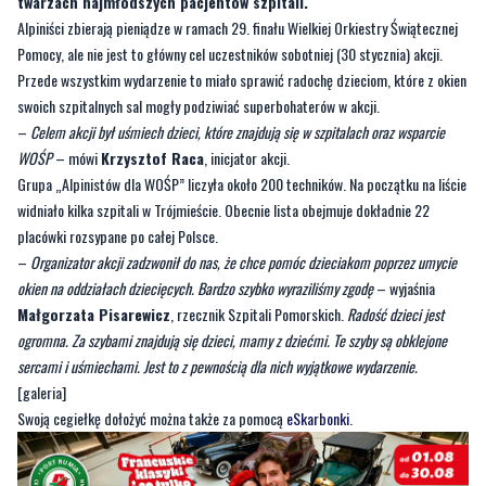
twarzach najmłodszych pacjentów szpitali.
Alpiniści zbierają pieniądze w ramach 29. finału Wielkiej Orkiestry Świątecznej
Pomocy, ale nie jest to główny cel uczestników sobotniej (30 stycznia) akcji.
Przede wszystkim wydarzenie to miało sprawić radochę dzieciom, które z okien
swoich szpitalnych sal mogły podziwiać superbohaterów w akcji.
–
Celem akcji był uśmiech dzieci, które znajdują się w szpitalach oraz wsparcie
WOŚP
– mówi
Krzysztof Raca
, inicjator akcji.
Grupa „Alpinistów dla WOŚP” liczyła około 200 techników. Na początku na liście
widniało kilka szpitali w Trójmieście. Obecnie lista obejmuje dokładnie 22
placówki rozsypane po całej Polsce.
–
Organizator akcji zadzwonił do nas, że chce pomóc dzieciakom poprzez umycie
okien na oddziałach dziecięcych. Bardzo szybko wyraziliśmy zgodę
– wyjaśnia
Małgorzata Pisarewicz
, rzecznik Szpitali Pomorskich.
Radość dzieci jest
ogromna. Za szybami znajdują się dzieci, mamy z dziećmi. Te szyby są obklejone
sercami i uśmiechami. Jest to z pewnością dla nich wyjątkowe wydarzenie.
[galeria]
Swoją cegiełkę dołożyć można także za pomocą
eSkarbonki
.