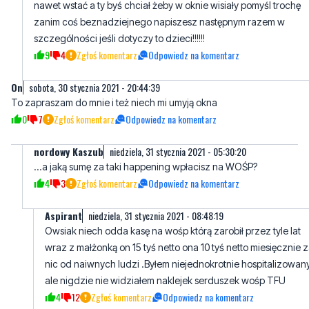
nawet wstać a ty byś chciał żeby w oknie wisiały pomyśl trochę
zanim coś beznadziejnego napiszesz następnym razem w
szczególności jeśli dotyczy to dzieci!!!!!!
9
4
Zgłoś komentarz
Odpowiedz na komentarz
On
sobota, 30 stycznia 2021 - 20:44:39
To zapraszam do mnie i też niech mi umyją okna
0
7
Zgłoś komentarz
Odpowiedz na komentarz
nordowy Kaszub
niedziela, 31 stycznia 2021 - 05:30:20
...a jaką sumę za taki happening wpłacisz na WOŚP?
4
3
Zgłoś komentarz
Odpowiedz na komentarz
Aspirant
niedziela, 31 stycznia 2021 - 08:48:19
Owsiak niech odda kasę na wośp którą zarobił przez tyle lat
wraz z małżonką on 15 tyś netto ona 10 tyś netto miesięcznie 
nic od naiwnych ludzi .Byłem niejednokrotnie hospitalizowan
ale nigdzie nie widziałem naklejek serduszek wośp TFU
4
12
Zgłoś komentarz
Odpowiedz na komentarz