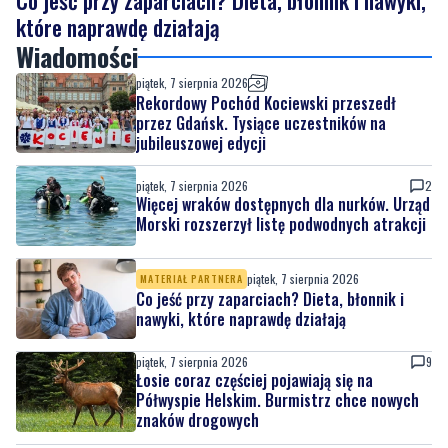
Co jeść przy zaparciach? Dieta, błonnik i nawyki,
które naprawdę działają
Wiadomości
piątek, 7 sierpnia 2026
Rekordowy Pochód Kociewski przeszedł
przez Gdańsk. Tysiące uczestników na
jubileuszowej edycji
piątek, 7 sierpnia 2026
2
Więcej wraków dostępnych dla nurków. Urząd
Morski rozszerzył listę podwodnych atrakcji
piątek, 7 sierpnia 2026
MATERIAŁ PARTNERA
Co jeść przy zaparciach? Dieta, błonnik i
nawyki, które naprawdę działają
piątek, 7 sierpnia 2026
9
Łosie coraz częściej pojawiają się na
Półwyspie Helskim. Burmistrz chce nowych
znaków drogowych