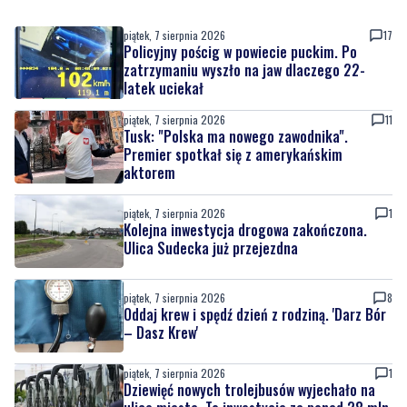
piątek, 7 sierpnia 2026
17
Policyjny pościg w powiecie puckim. Po
zatrzymaniu wyszło na jaw dlaczego 22-
latek uciekał
piątek, 7 sierpnia 2026
11
Tusk: "Polska ma nowego zawodnika".
Premier spotkał się z amerykańskim
aktorem
piątek, 7 sierpnia 2026
1
Kolejna inwestycja drogowa zakończona.
Ulica Sudecka już przejezdna
piątek, 7 sierpnia 2026
8
Oddaj krew i spędź dzień z rodziną. 'Darz Bór
– Dasz Krew'
piątek, 7 sierpnia 2026
1
Dziewięć nowych trolejbusów wyjechało na