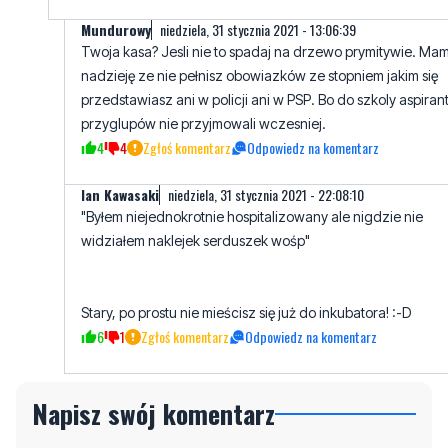
Mundurowy
niedziela, 31 stycznia 2021 - 13:06:39
Twoja kasa? Jesli nie to spadaj na drzewo prymitywie. Ma
nadzieję ze nie pełnisz obowiazków ze stopniem jakim się
przedstawiasz ani w policji ani w PSP. Bo do szkoly aspira
przyglupów nie przyjmowali wczesniej.
4
4
Zgłoś komentarz
Odpowiedz na komentarz
Ian Kawasaki
niedziela, 31 stycznia 2021 - 22:08:10
"Byłem niejednokrotnie hospitalizowany ale nigdzie nie
widziałem naklejek serduszek wośp"
Stary, po prostu nie mieścisz się już do inkubatora! :-D
6
1
Zgłoś komentarz
Odpowiedz na komentarz
Napisz swój komentarz