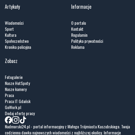
Wiadomości
O portalu
Sport
Kontakt
Kultura
Regulamin
Społeczeństwo
Polityka prywatności
Kronika policyjna
Reklama
Zobacz
Fotogalerie
Nasze HotSpoty
Nasze kamery
Praca
Praca IT Gdańsk
GoWork.pl
Dodaj ofertę pracy
Nadmorski24.pl - portal informacyjny z Małego Trójmiasta Kaszubskiego. Twoja
codzienna dawka najnowszych wiadomości z najbliższej okolicy. Informacje
społeczne, kulturalne i sportowe z Wejherowa, Pucka, Redy, Rumi i okolic.
Zawsze sprawdzone i aktualne info dla mieszkańców Małego Trójmiasta
Kaszubskiego.