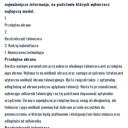
Przekątna ekranu
Rozdzielczość telewizora
3. Rodzaj wyświetlacza
Nowoczesna technologia
Przekątna ekranu
Bardzo ważnym parametrem przy wyborze idealnego telewizora jest przekątna
jego ekranu. Wpływa to na wielkość obrazu oraz samego urządzenia. Istotna jest
użyteczna wielkość ekranu telewizyjnego. Ma to związek także z optymalną
odległością od ekranu podczas oglądania telewizji. Warto to przeanalizować,
wybierając odbiornik telewizyjny i na tej podstawie dopasować optymalne
urządzenie. Ekrany o największej przekątnej kuszą swoją atrakcyjnością, ale
telewizor i jego wielkość powinny być dobrane przede wszystkim do
pomieszczenia, w którym będą użytkowane i dostępnej tam ilości miejsca oraz
odległości od odbiornika.
Rozdzielczość telewizora
Kolejnym istotnym aspektem, na który trzeba zwrócić uwagę wybierając
najlepszy telewizor, jest rozdzielczość ekranu. To od rozdzielczości zależy, w
jakiej jakości obraz zostanie wyświetlony na ekranie. Najbardziej powszechna i