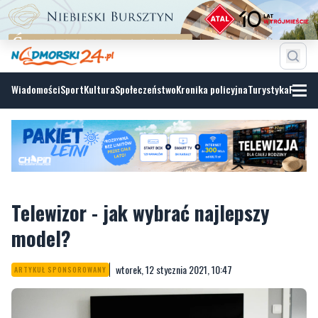
Wiadomości
Sport
Kultura
Społeczeństwo
Kronika policyjna
Turystyka
Fotoga
Telewizor - jak wybrać najlepszy
model?
wtorek, 12 stycznia 2021, 10:47
ARTYKUŁ SPONSOROWANY