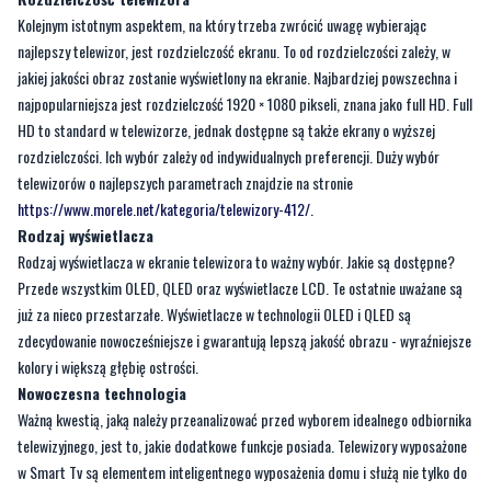
najpopularniejsza jest rozdzielczość 1920 × 1080 pikseli, znana jako full HD. Full
HD to standard w telewizorze, jednak dostępne są także ekrany o wyższej
rozdzielczości. Ich wybór zależy od indywidualnych preferencji. Duży wybór
telewizorów o najlepszych parametrach znajdzie na stronie
https://www.morele.net/kategoria/telewizory-412/
.
Rodzaj wyświetlacza
Rodzaj wyświetlacza w ekranie telewizora to ważny wybór. Jakie są dostępne?
Przede wszystkim OLED, QLED oraz wyświetlacze LCD. Te ostatnie uważane są
już za nieco przestarzałe. Wyświetlacze w technologii OLED i QLED są
zdecydowanie nowocześniejsze i gwarantują lepszą jakość obrazu - wyraźniejsze
kolory i większą głębię ostrości.
Nowoczesna technologia
Ważną kwestią, jaką należy przeanalizować przed wyborem idealnego odbiornika
telewizyjnego, jest to, jakie dodatkowe funkcje posiada. Telewizory wyposażone
w Smart Tv są elementem inteligentnego wyposażenia domu i służą nie tylko do
oglądania telewizji, ale dzięki połączeniu z Internetem, oferują szeroki zakres
dodatkowych możliwości.