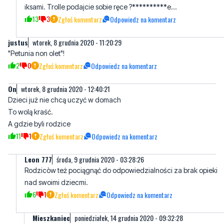
narobiłaś w spodnie ze złości w spodnie i śmierdzi. Załóż sobie
pampersa. TROCHĘ KULTURY. Przy okazji drugiego kup
trollowi xxx, bo ten ma też pełne pory i ze wstydu kryje się za
iksami. Trolle podajcie sobie ręce ?**********e...
13
3
Zgłoś komentarz
Odpowiedz na komentarz
justus
wtorek, 8 grudnia 2020 - 11:20:29
"Petunia non olet"!
2
0
Zgłoś komentarz
Odpowiedz na komentarz
On
wtorek, 8 grudnia 2020 - 12:40:21
Dzieci już nie chcą uczyć w domach
To wolą kraść.
A gdzie byli rodzice
11
1
Zgłoś komentarz
Odpowiedz na komentarz
Leon 777
środa, 9 grudnia 2020 - 03:28:26
Rodzicòw też pociągnąć do odpowiedzialności za brak opieki
nad swoimi dziecmi.