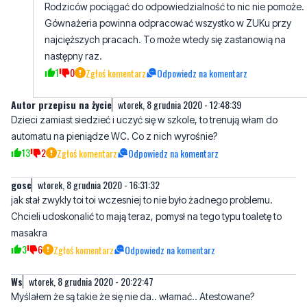
6
1
Zgłoś komentarz
Odpowiedz na komentarz
Mieszkaniec
poniedziałek, 14 grudnia 2020 - 09:32:28
Rodziców pociągać do odpowiedzialność to nic nie pomoże.
Gównażeria powinna odpracować wszystko w ZUKu przy
najcięższych pracach. To może wtedy się zastanowią na
następny raz.
1
0
Zgłoś komentarz
Odpowiedz na komentarz
Autor przepisu na życie
wtorek, 8 grudnia 2020 - 12:48:39
Dzieci zamiast siedzieć i uczyć się w szkole, to trenują włam do
automatu na pieniądze WC. Co z nich wyrośnie?
13
2
Zgłoś komentarz
Odpowiedz na komentarz
gosc
wtorek, 8 grudnia 2020 - 16:31:32
jak stał zwykly toi toi wczesniej to nie było żadnego problemu.
Chcieli udoskonalić to mają teraz, pomysł na tego typu toaletę to
masakra
3
6
Zgłoś komentarz
Odpowiedz na komentarz