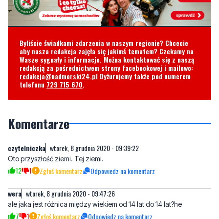
Byliście świadkami zdarzenia w naszym regionie? Chcecie
aby nasza redakcja zajęła się jakimś tematem? Czekamy na
Wasze sygnały i informacje. Można kontaktować się z naszą
redakcją za pośrednictwem strony facebookowej i mailowo:
redakcja@nadmorski24.pl
Dyżurujemy także pod numerem
telefonu
729 715 670
.
Komentarze
czytelniczka
wtorek, 8 grudnia 2020 - 09:39:22
Oto przyszłość ziemi. Tej ziemi.
12
1
Zgłoś komentarz
Odpowiedz na komentarz