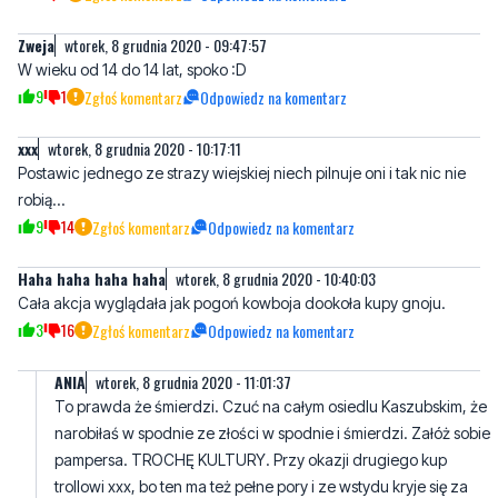
wera
wtorek, 8 grudnia 2020 - 09:47:26
ale jaka jest różnica między wiekiem od 14 lat do 14 lat?he
7
1
Zgłoś komentarz
Odpowiedz na komentarz
Zweja
wtorek, 8 grudnia 2020 - 09:47:57
W wieku od 14 do 14 lat, spoko :D
9
1
Zgłoś komentarz
Odpowiedz na komentarz
xxx
wtorek, 8 grudnia 2020 - 10:17:11
Postawic jednego ze strazy wiejskiej niech pilnuje oni i tak nic nie
robią...
9
14
Zgłoś komentarz
Odpowiedz na komentarz
Haha haha haha haha
wtorek, 8 grudnia 2020 - 10:40:03
Cała akcja wyglądała jak pogoń kowboja dookoła kupy gnoju.
3
16
Zgłoś komentarz
Odpowiedz na komentarz
ANIA
wtorek, 8 grudnia 2020 - 11:01:37
To prawda że śmierdzi. Czuć na całym osiedlu Kaszubskim, że