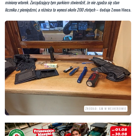
działań nieletnich uległ uszkodzeniu. Trwa ustalanie powstałych strat.
Służby informują także, że to nie pierwszy tego incydent w parku Cedron:
–
Pierwsze sygnały o wybieraniu pieniędzy z automatu dotarły do straży miejskiej w
miniony wtorek. Zarządzający tym parkiem stwierdził, że nie zgadza się stan
licznika z pieniędzmi, a różnica ta wynosi około 200 złotych
– dodaje Zenon Hinca.
ŹRÓDŁO: SM W WEJHEROWIE