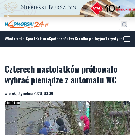
Wiadomości
Sport
Kultura
Społeczeństwo
Kronika policyjna
Turystyka
Fotoga
Czterech nastolatków próbowało
wybrać pieniądze z automatu WC
wtorek, 8 grudnia 2020, 09:30