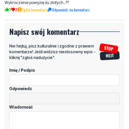
Ws
wtorek, 8 grudnia 2020 - 20:22:47
Myślałem że są takie że się nie da.. włamać.. Atestowane?
Wykroczenie powyżej ilu złotych..??
1
2
Zgłoś komentarz
Odpowiedz na komentarz
Napisz swój komentarz
Nie hejtuj, pisz kulturalnie i zgodne z prawem
komentarze! Jeśli widzisz niestosowny wpis -
kliknij "zgłoś nadużycie".
Imię / Podpis
Odpowiedz
Wiadomość