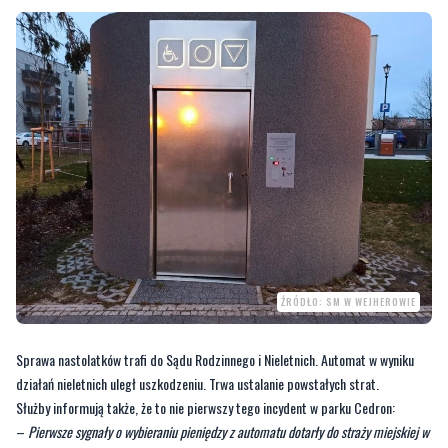
urządzeniu. Ustalono też dane pozostałych trzech nieletnich
– podaje
Zenon
Hinca
, komendant Straży Miejskiej w Wejherowie.
ŹRÓDŁO: SM W WEJHEROWIE
Sprawa nastolatków trafi do Sądu Rodzinnego i Nieletnich. Automat w wyniku