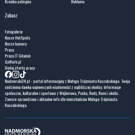
Sport
Kontakt
Kultura
Regulamin
Społeczeństwo
Polityka prywatności
Kronika policyjna
Reklama
Zobacz
Fotogalerie
Nasze HotSpoty
Nasze kamery
Praca
Praca IT Gdańsk
GoWork.pl
Dodaj ofertę pracy
Nadmorski24.pl - portal informacyjny z Małego Trójmiasta Kaszubskiego. Twoja
codzienna dawka najnowszych wiadomości z najbliższej okolicy. Informacje
społeczne, kulturalne i sportowe z Wejherowa, Pucka, Redy, Rumi i okolic.
Zawsze sprawdzone i aktualne info dla mieszkańców Małego Trójmiasta
Kaszubskiego.