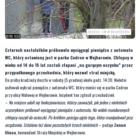
ŹRÓDŁO: SM W WEJHEROWIE
Czterech nastolatków próbowało wyciągnąć pieniądze z automatu
WC, który ustawiony jest w parku Cedron w Wejherowie. Chłopcy w
wieku od 14 do 15 lat zostali złapani „na gorącym uczynku” przez
przypadkowego przechodnia, który wezwał straż miejską.
Do próby kradzieży doszło w sobotę (5 grudnia) około godz. 14:20. Nieletni
usiłowali wybrać pieniądze z automatu WC, który mieści się w parku Cedron
przy ulicy Wałowej w Wejherowie. Incydent ten zgłosił przechodzień.
–
Na miejsce udali się funkcjonariusze, którzy zauważyli, jak jeden z nieletnich
scyzorykiem próbował wyciągnąć pieniądze z automatu. Na widok mundurowych
chłopcy ruszyli do ucieczki. Po krótkim pościgu ujęto tego, który manipulował przy