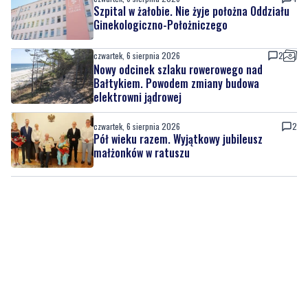
promocje, porady i atrakcje dla
najmłodszych
czwartek, 6 sierpnia 2026
4
Szpital w żałobie. Nie żyje położna Oddziału
Ginekologiczno-Położniczego
czwartek, 6 sierpnia 2026
2
Nowy odcinek szlaku rowerowego nad
Bałtykiem. Powodem zmiany budowa
elektrowni jądrowej
czwartek, 6 sierpnia 2026
2
Pół wieku razem. Wyjątkowy jubileusz
małżonków w ratuszu